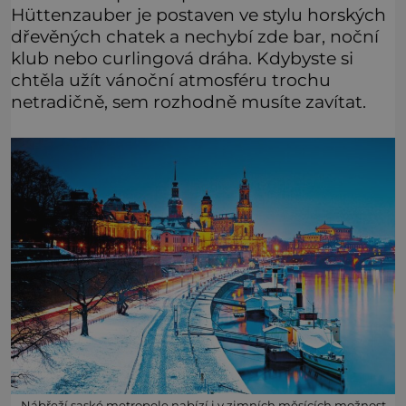
Hüttenzauber je postaven ve stylu horských
dřevěných chatek a nechybí zde bar, noční
klub nebo curlingová dráha. Kdybyste si
chtěla užít vánoční atmosféru trochu
netradičně, sem rozhodně musíte zavítat.
Nábřeží saské metropole nabízí i v zimních měsících možnost