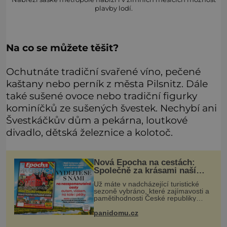
plavby lodí.
Na co se můžete těšit?
Ochutnáte tradiční svařené víno, pečené
kaštany nebo perník z města Pilsnitz. Dále
také sušené ovoce nebo tradiční figurky
kominíčků ze sušených švestek. Nechybí ani
Švestkáčkův dům a pekárna, loutkové
divadlo, dětská železnice a kolotoč.
Nová Epocha na cestách:
Společně za krásami naší
vlasti
Už máte v nadcházející turistické
sezoně vybráno, které zajímavosti a
pamětihodnosti České republiky
navštívíte? V prodeji je právě nové
číslo Epochy na cestách, které vám
panidomu.cz
při rozhodování určitě pomůž