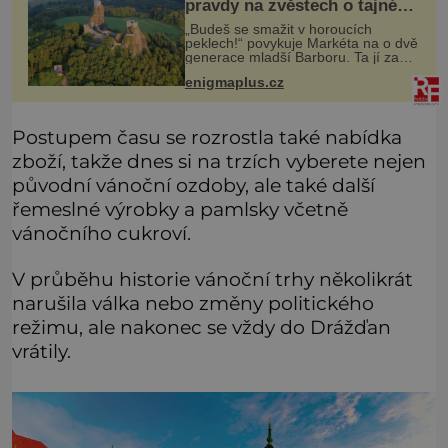
pravdy na zvěstech o tajné
chodbě?
„Budeš se smažit v horoucích
peklech!“ povykuje Markéta na o dvě
generace mladší Barboru. Ta jí za
chvíli slovní palbu opětuje. První je
enigmaplus.cz
zarytá katolička, druhá přesvědčená
kališnice. A každá z nich s
Postupem času se rozrostla také nabídka
zboží, takže dnes si na trzích vyberete nejen
původní vánoční ozdoby, ale také další
řemeslné výrobky a pamlsky včetně
vánočního cukroví.
V průběhu historie vánoční trhy několikrát
narušila válka nebo změny politického
režimu, ale nakonec se vždy do Drážďan
vrátily.