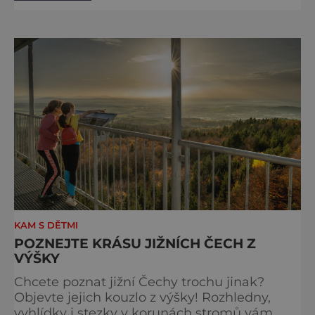
jen výlet, je to oslava chutí, tradice a
poctivého řemesla, kterou ocení každý, kdo
ví, že k dokonalému dni patří nejen výhled,
ale i výčep. Měšťanský pivovar Turnov přesně
ví,
KAM S DĚTMI
POZNEJTE KRÁSU JIŽNÍCH ČECH Z
VÝŠKY
Chcete poznat jižní Čechy trochu jinak?
Objevte jejich kouzlo z výšky! Rozhledny,
vyhlídky i stezky v korunách stromů vám