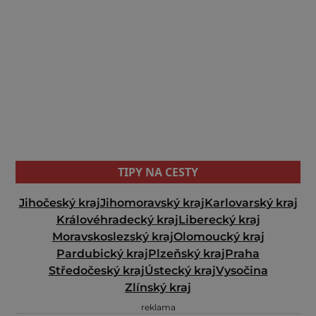
TIPY NA CESTY
Jihočeský kraj
Jihomoravský kraj
Karlovarský kraj
Královéhradecký kraj
Liberecký kraj
Moravskoslezský kraj
Olomoucký kraj
Pardubický kraj
Plzeňský kraj
Praha
Středočeský kraj
Ústecký kraj
Vysočina
Zlínský kraj
reklama