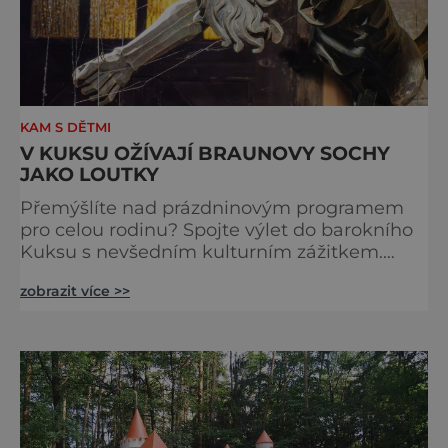
KAM S DĚTMI
V KUKSU OŽÍVAJÍ BRAUNOVY SOCHY
JAKO LOUTKY
Přemýšlíte nad prázdninovým programem
pro celou rodinu? Spojte výlet do barokního
Kuksu s nevšedním kulturním zážitkem.
Galerie loutek Kuks v historickém
zobrazit více >>
Comoedien-Hausu zve na stálou expozici
Braunova socha loutkou. Jde o unikátní
cyklus soch-loutek inspirovaných sochami
Matyáše Bernarda Brauna nejen z Kuksu.
Výstava Braunova socha loutkou představuje
padesát autorských loutek řezbáře a scénog