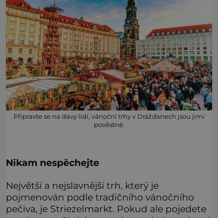
Připravte se na davy lidí, vánoční trhy v Drážďanech jsou jimi
pověstné.
Nikam nespěchejte
Největší a nejslavnější trh, který je
pojmenován podle tradičního vánočního
pečiva, je Striezelmarkt. Pokud ale pojedete