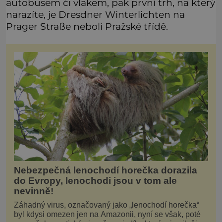
autobusem či vlakem, pak první trh, na který
narazíte, je Dresdner Winterlichten na
Prager Straße neboli Pražské třídě.
Nebezpečná lenochodí horečka dorazila
do Evropy, lenochodi jsou v tom ale
nevinně!
Záhadný virus, označovaný jako „lenochodí horečka“
byl kdysi omezen jen na Amazonii, nyní se však, poté