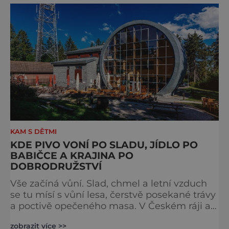
některé exponáty připomínají využití koní ve
vojenství, dopravě, honech či dostizích.
[caption id="attachment_74515
KAM S DĚTMI
KDE PIVO VONÍ PO SLADU, JÍDLO PO
BABIČCE A KRAJINA PO
DOBRODRUŽSTVÍ
Vše začíná vůní. Slad, chmel a letní vzduch
se tu mísí s vůní lesa, čerstvě posekané trávy
a poctivě opečeného masa. V Českém ráji a
na Liberecku se léto nepočítá na dny, ale na
zobrazit více >>
doušky – a ty tady tečou proudem. Není to