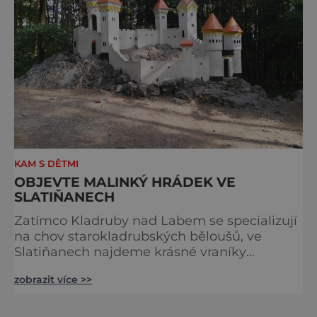
KAM S DĚTMI
OBJEVTE MALINKÝ HRÁDEK VE
SLATIŇANECH
Zatímco Kladruby nad Labem se specializují
na chov starokladrubských běloušů, ve
Slatiňanech najdeme krásné vraníky
stejného plemene. V hipologickém muzeu v
zobrazit více >>
budově zámku se dozvíte více o chovu
těchto koní, jsou tu vystaveny významné
obrazy s koňskými motivy, sedla a postroje,