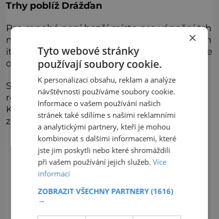
Trhy poblíž Drážďan
Pro mnohé není hezčí místo pro vánoční trh
×
než u radnice v Pirně. Tento trh je inspirován
Tyto webové stránky
italským malířem Canalettem, a proto se zde
od roku 2013 koná Canalettomarkt.
používají soubory cookie.
K personalizaci obsahu, reklam a analýze
Své jedinečné kouzlo má také historicko-
návštěvnosti používáme soubory cookie.
romantický vánoční trh v pevnosti
Informace o vašem používání našich
Königstein, stejně jako vánoční trhy na
stránek také sdílíme s našimi reklamními
zámcích Moritzburg či Weesenstein.
a analytickými partnery, kteří je mohou
kombinovat s dalšími informacemi, které
jste jim poskytli nebo které shromáždili
při vašem používání jejich služeb.
Více
informací
ZOBRAZIT VŠECHNY PARTNERY
(1616)
→