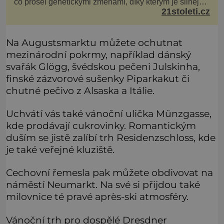
co prošel genetickými změnami, díky kterým je silnější,
21stoleti.cz
šíří po celé Americe a první případy se objevily už i v
Evropě. Máme se bát? Virus oropouche (čti oropuče),
jak se odborně nazývá, byl až do
Na Augustsmarktu můžete ochutnat
mezinárodní pokrmy, například dánský
svařák Glögg, švédskou pečeni Julskinha,
finské zázvorové sušenky Piparkakut či
chutné pečivo z Alsaska a Itálie.
Uchvátí vás také vánoční ulička Münzgasse,
kde prodávají cukrovinky. Romantickým
duším se jistě zalíbí trh Residenzschloss, kde
je také veřejné kluziště.
Cechovní řemesla pak můžete obdivovat na
náměstí Neumarkt. Na své si přijdou také
milovnice té pravé après-ski atmosféry.
Vánoční trh pro dospělé Dresdner