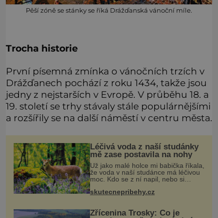
Pěší zóně se stánky se říká Drážďanská vánoční míle.
Trocha historie
První písemná zmínka o vánočních trzích v
Drážďanech pochází z roku 1434, takže jsou
jedny z nejstarších v Evropě. V průběhu 18. a
19. století se trhy stávaly stále populárnějšími
a rozšířily se na další náměstí v centru města.
Léčivá voda z naší studánky
mě zase postavila na nohy
Už jako malé holce mi babička říkala,
že voda v naší studánce má léčivou
moc. Kdo se z ní napil, nebo si
natrhal bylinky kolem, tomu se
skutecnepribehy.cz
ulevilo. Ráda vzpomínám na své
dětství a na studánku, která se u
Zřícenina Trosky: Co je