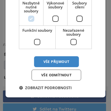
Nezbytně
Výkonové
Soubory
nutné
soubory
cílení
soubory
Funkční soubory
Nezařazené
soubory
Foto: Shutterstock
ADVENTNÍ TRHY
VÁNOCE
ŠTÍTKY:
VŠE PŘIJMOUT
VÁNOČNÍ TRHY
VŠE ODMÍTNOUT
NĚMECKO
LOKALITA:
ZOBRAZIT PODROBNOSTI
Sdílet na Facebooku
Sdílet na Twitteru