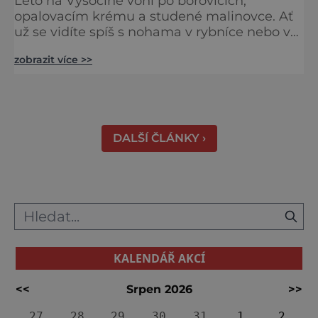
Léto na Vysočině voní po borovicích,
opalovacím krému a studené malinovce. Ať
už se vidíte spíš s nohama v rybníce nebo v
proudu skluzavky, Vysočina nabízí obojí.
zobrazit více >>
Není to totiž jen kraj kopců a lesů, ale i vody
– čisté, přírodní, zábavné i relaxační. Připravili
jsme pro vás výběr těch nejlepších míst, kde
se v létě zchladit, vykoupat nebo prostě jen
lenošit u hladiny. Plavky s sebou! Nejlepší p
DALŠÍ ČLÁNKY ›
KALENDÁŘ AKCÍ
<<
Srpen 2026
>>
27
28
29
30
31
1
2