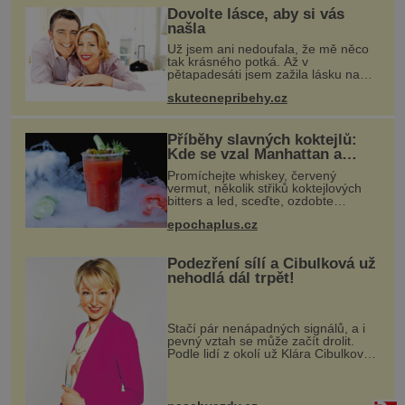
Dovolte lásce, aby si vás
našla
Už jsem ani nedoufala, že mě něco
tak krásného potká. Až v
pětapadesáti jsem zažila lásku na
první pohled. Poprvé jsem se
skutecnepribehy.cz
vdávala, když mi bylo dvacet. Oba
jsme byli mladí a byl to tak říkajíc
sňatek
Příběhy slavných koktejlů:
Kde se vzal Manhattan a
Bloody Mary?
Promíchejte whiskey, červený
vermut, několik střiků koktejlových
bitters a led, sceďte, ozdobte
koktejlovou třešinkou a tadá…
epochaplus.cz
Manhattan je tu! A pokud to má být
skutečně on, dejte si pozor, ať místo
Podezření sílí a Cibulková už
nehodlá dál trpět!
Stačí pár nenápadných signálů, a i
pevný vztah se může začít drolit.
Podle lidí z okolí už Klára Cibulková
(51) ze seriálu Polabí nechce dál
přehlížet náznaky, které ji zraňují víc,
než je ochotna si