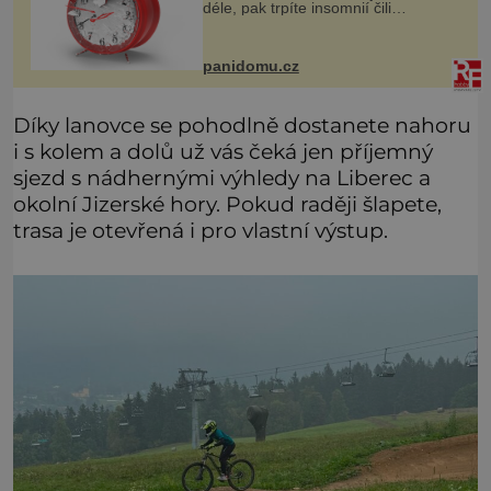
déle, pak trpíte insomnií čili
nespavostí a je čas hledat příčinu. A
těch může být celá řada. Vlastně váš
spánek může rušit sko
panidomu.cz
Díky lanovce se pohodlně dostanete nahoru
i s kolem a dolů už vás čeká jen příjemný
sjezd s nádhernými výhledy na Liberec a
okolní Jizerské hory. Pokud raději šlapete,
trasa je otevřená i pro vlastní výstup.