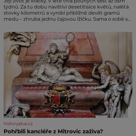
Její život je krátký. V létě trvá pouhých šest až osm
týdnů. Za tu dobu navštíví desetitisíce květů, nalétá
stovky kilometrů a vyrobí přibližně devět gramů
medu – zhruba jednu čajovou lžičku. Sama o sobě se
může zdát bezvýznamná. Teprve když se spojí s
dalšími desítkami tisíc příslušnic svého včelstva,
vznikne jeden z nejdokonalejších organismů
historyplus.cz
Pohřbili kancléře z Mitrovic zaživa?