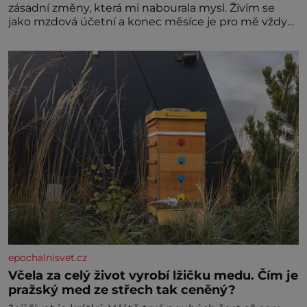
zásadní změny, která mi nabourala mysl. Živím se
jako mzdová účetní a konec měsíce je pro mě vždy
velice psychicky náročným obdobím. Od té chvíle, co
máme vnoučata, mi dcera čím dál častěji volá o
pomoc, co se hlídání týče. Dalo by se
epochalnisvet.cz
Včela za celý život vyrobí lžičku medu. Čím je
pražský med ze střech tak ceněný?