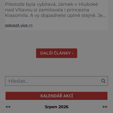
Přestože byla vybíravá, zámek v Hluboké
nad Vltavou si zamilovala i princezna
Krasomila. A vy dopadnete úplně stejně. Je
totiž jedním z nejkrásnějších u nás. Vypadá
zobrazit více >>
jako nazdobený bílý dort na svatební tabuli.
Právě proto tam proudí desítky tisíc turistů.
Zámek, který najdete 9 kilometrů od
Českých Budějovic, byl inspirován anglickým
královským
DALŠÍ ČLÁNKY ›
KALENDÁŘ AKCÍ
<<
Srpen 2026
>>