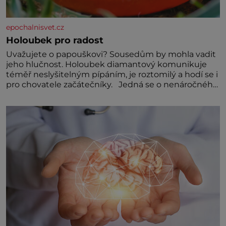
epochalnisvet.cz
Holoubek pro radost
Uvažujete o papouškovi? Sousedům by mohla vadit
jeho hlučnost. Holoubek diamantový komunikuje
téměř neslyšitelným pípáním, je roztomilý a hodí se i
pro chovatele začátečníky. Jedná se o nenáročného
klidného ptáčka, který většinu dne jen posedává.
Hodně času tráví na zemi, kde sbírá zbytky semínek
Jeho domovinou je prakticky celá Austrálie s
výjimkou pobřežní oblasti.