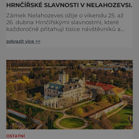
HRNČÍŘSKÉ SLAVNOSTI V NELAHOZEVSI.
Zámek Nelahozeves ožije o víkendu 25. až
26. dubna Hrnčířskými slavnostmi, které
každoročně přitahují tisíce návštěvníků a
patří mezi největší akce svého druhu ve
zobrazit více >>
Středočeském kraji. Areál renesančního
zámku se na jeden víkend promění v živou
přehlídku tradičních řemesel, kde se
propojuje historie, řemeslná zručnost i
zábavný program pro celou rodinu. Otevřeno
bude také v blízkém interaktivním muz
OSTATNÍ