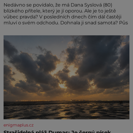
Nedávno se povídalo, že má Dana Syslová (80)
blízkého přítele, který je jí oporou. Ale je to ještě
vůbec pravda? V posledních dnech čím dál častěji
mluví o svém odchodu. Dohnala ji snad samota? Půs
enigmaplus.cz
Strašidelná pláž Dumas: Je černý písek