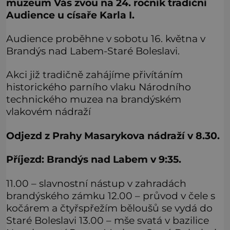
muzeum Vás zvou na 24. ročník tradiční
Audience u císaře Karla I.
Audience proběhne v sobotu 16. května v
Brandýs nad Labem-Staré Boleslavi.
Akci již tradičně zahájíme přivítáním
historického parního vlaku Národního
technického muzea na brandýském
vlakovém nádraží
Odjezd z Prahy Masarykova nádraží v 8.30.
Příjezd: Brandýs nad Labem v 9:35.
11.00 – slavnostní nástup v zahradách
brandýského zámku 12.00 – průvod v čele s
kočárem a čtyřspřežím běloušů se vydá do
Staré Boleslavi 13.00 – mše svatá v bazilice