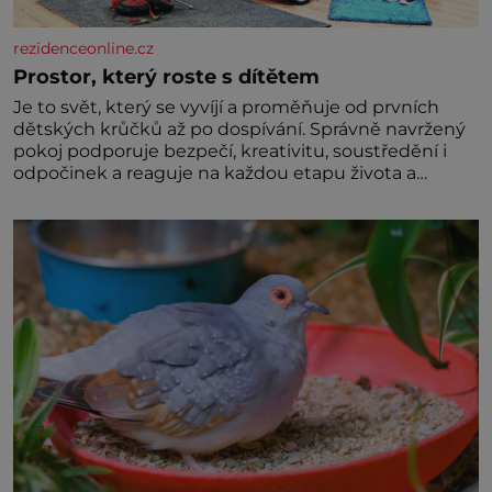
rezidenceonline.cz
Prostor, který roste s dítětem
Je to svět, který se vyvíjí a proměňuje od prvních
dětských krůčků až po dospívání. Správně navržený
pokoj podporuje bezpečí, kreativitu, soustředění i
odpočinek a reaguje na každou etapu života a
specifické potřeby dítěte. Pro nejmenší je klíčová
jednoduchost, měkkost a bezpečí, proto by pokoj
miminka měl působit především klidně a útulně.
Předškolní věk je