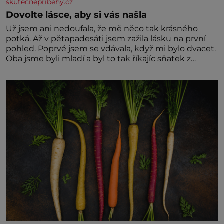
skutecnepribehy.cz
Dovolte lásce, aby si vás našla
Už jsem ani nedoufala, že mě něco tak krásného
potká. Až v pětapadesáti jsem zažila lásku na první
pohled. Poprvé jsem se vdávala, když mi bylo dvacet.
Oba jsme byli mladí a byl to tak říkajíc sňatek z
rozumu. Rodiče nás dali dohromady, Toník byl dobře
zaopatřený mladý muž. Manželství nám oběma moc
nesvědčilo, brzy jsme zjistili, že