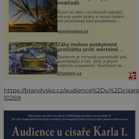
mokřadů
Šumí ve větru na březích rybníků,
ukrývá vodní ptáky a mnozí kolem
něj procházejí bez povšimnutí.
Přesto právě rákos pomáhal stavět
domy, vyrábět lodě, zapisovat první
epochaplus.cz
texty a inspiroval řadu pověstí.
Žáby mohou poskytnout
protilátku proti smrtelné
otravě měkkýši
Saxitoxin je nervově paralytický jed,
pocházející z řas, sinic a jiných
vodních organismů. Nacházet se
však může i v lidmi konzumovaných
21stoleti.cz
mlžích, jako jsou ústřice nebo slávky.
K příznakům otravy patří
https://brandysko.cz/audience%2Du%2Dcisar
10269