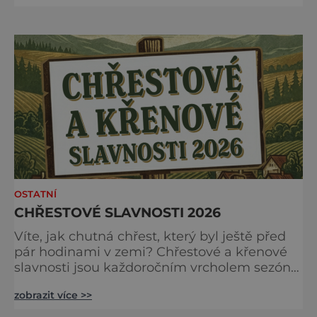
brzy ale zjistíte, že čáry jsou v nich
zakořeněny hlouběji, než by se na první
pohled mohlo zdát. Která místa jsou tedy
spojena s kouzly a nadpřirozenem? Turistika
na koštěti Když temnou noc
OSTATNÍ
CHŘESTOVÉ SLAVNOSTI 2026
Víte, jak chutná chřest, který byl ještě před
pár hodinami v zemi? Chřestové a křenové
slavnosti jsou každoročním vrcholem sezóny,
kdy se brány farmy otevírají veřejnosti, aby
zobrazit více >>
společně oslavily „bílé a zelené zlato“
českých polí. Na co se můžete těšit?