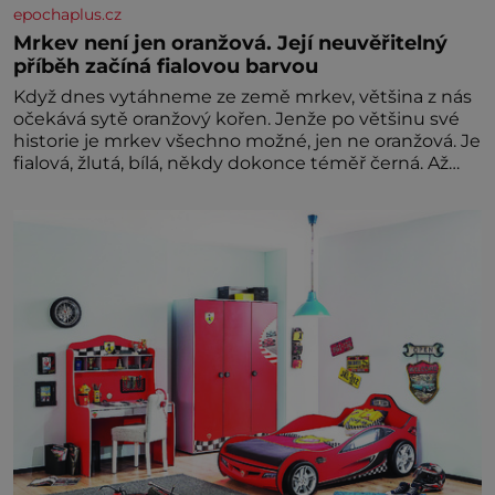
epochaplus.cz
Mrkev není jen oranžová. Její neuvěřitelný
příběh začíná fialovou barvou
Když dnes vytáhneme ze země mrkev, většina z nás
očekává sytě oranžový kořen. Jenže po většinu své
historie je mrkev všechno možné, jen ne oranžová. Je
fialová, žlutá, bílá, někdy dokonce téměř černá. Až
díky stovkám let pečlivého šlechtění se z ní stává
zelenina, bez které si českou zahradu ani
nedokážeme představit. Její příběh je