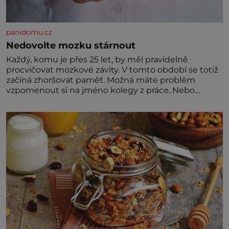
panidomu.cz
Nedovolte mozku stárnout
Každý, komu je přes 25 let, by měl pravidelně
procvičovat mozkové závity. V tomto období se totiž
začíná zhoršovat paměť. Možná máte problém
vzpomenout si na jméno kolegy z práce. Nebo
marně v paměti lovíte název knížky, kterou jste
nedávno přečetli. Je to opravdu tak, s věkem jako
kdyby se paměť rozhodla stávkovat. Cvičte