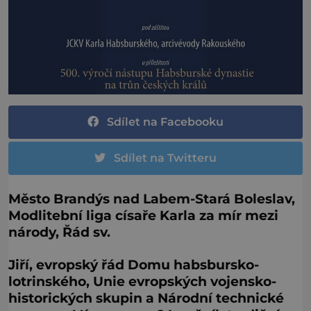
Sdílet na Facebooku
Sdílet na Twitteru
Město Brandýs nad Labem-Stará Boleslav,
Modlitební liga císaře Karla za mír mezi
národy, Řád sv.
Jiří, evropský řád Domu habsbursko-
lotrinského, Unie evropských vojensko-
historických skupin a Národní technické