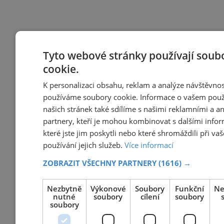
Tyto webové stránky používají soub
cookie.
K personalizaci obsahu, reklam a analýze návštěvnos
používáme soubory cookie. Informace o vašem použ
našich stránek také sdílíme s našimi reklamními a a
partnery, kteří je mohou kombinovat s dalšími info
které jste jim poskytli nebo které shromáždili při va
používání jejich služeb.
Více informací
ZOBRAZIT VŠECHNY PARTNERY
(1616) →
Nezbytně
Výkonové
Soubory
Funkční
Ne
nutné
soubory
cílení
soubory
soubory