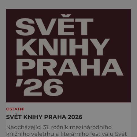
Gastronomické nebe: Špičkoví kuchaři vám
v polní kuchyni předvedou, že chřest zdaleka
není jen o holandské omáčce. Ochutnáte
jemné krémov
OSTATNÍ
SVĚT KNIHY PRAHA 2026
Nadcházející 31. ročník mezinárodního
knižního veletrhu a literárního festivalu Svět