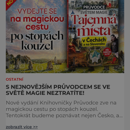
OSTATNÍ
S NEJNOVĚJŠÍM PRŮVODCEM SE VE
SVĚTĚ MAGIE NEZTRATÍTE!
Nové vydání Knihovničky Průvodce zve na
magickou cestu po stopách kouzel.
Tentokrát budeme poznávat nejen Česko, ale
zavítáme i k sousedům na Slovensko. O tom,
zobrazit více >>
že obě země jsou okouzlující, není pochyb,