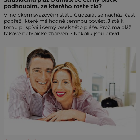
podhoubím, ze kterého roste zlo?
V indickém svazovém státu Gudžarát se nachází část
pobřeží, které má hodně temnou pověst. Jistě k
tomu přispívá i černý písek této pláže. Proč má pláž
takové netypické zbarvení? Nakolik jsou pravd