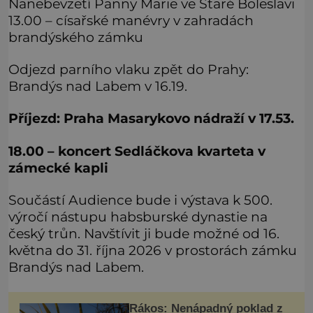
Nanebevzetí Panny Marie ve Staré Boleslavi
13.00 – císařské manévry v zahradách
brandýského zámku
Odjezd parního vlaku zpět do Prahy:
Brandýs nad Labem v 16.19.
Příjezd: Praha Masarykovo nádraží v 17.53.
18.00 – koncert Sedláčkova kvarteta v
zámecké kapli
Součástí Audience bude i výstava k 500.
výročí nástupu habsburské dynastie na
český trůn. Navštívit ji bude možné od 16.
května do 31. října 2026 v prostorách zámku
Brandýs nad Labem.
Rákos: Nenápadný poklad z