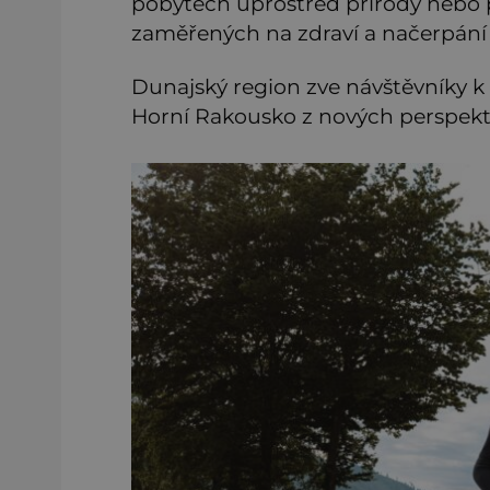
pobytech uprostřed přírody nebo
zaměřených na zdraví a načerpání 
Dunajský region zve návštěvníky k 
Horní Rakousko z nových perspekti