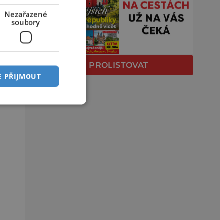
Nezařazené
soubory
PROLISTOVAT
E PŘIJMOUT