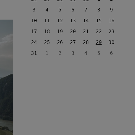
3
4
5
6
7
8
9
10
11
12
13
14
15
16
17
18
19
20
21
22
23
24
25
26
27
28
29
30
31
1
2
3
4
5
6