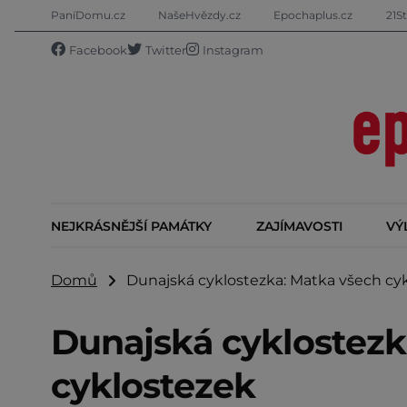
PaníDomu.cz
NašeHvězdy.cz
Epochaplus.cz
21St
Facebook
Twitter
Instagram
NEJKRÁSNĚJŠÍ PAMÁTKY
ZAJÍMAVOSTI
VÝ
Domů
Dunajská cyklostezka: Matka všech cy
Dunajská cyklostezk
cyklostezek