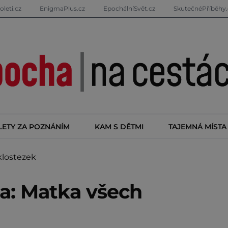
oleti.cz
EnigmaPlus.cz
EpochálníSvět.cz
SkutečnéPříběhy.
LETY ZA POZNÁNÍM
KAM S DĚTMI
TAJEMNÁ MÍSTA
klostezek
a: Matka všech