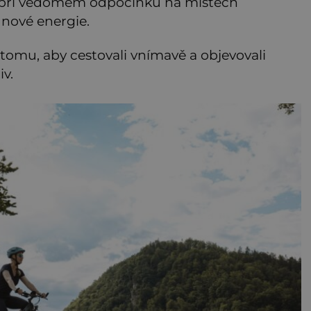
 při vědomém odpočinku na místech
nové energie.
tomu, aby cestovali vnímavě a objevovali
v.