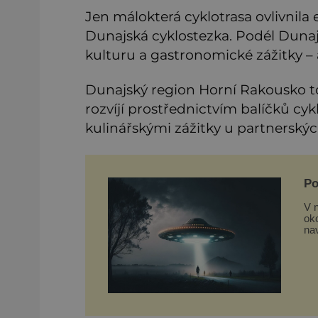
Jen málokterá cyklotrasa ovlivnila 
Dunajská cyklostezka. Podél Duna
kulturu a gastronomické zážitky – a
Dunajský region Horní Rakousko to
rozvíjí prostřednictvím balíčků cyk
kulinářskými zážitky u partnersk
Po
mi
V n
oko
na
teor
po
mi