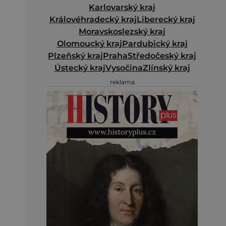
Karlovarský kraj
Královéhradecký kraj
Liberecký kraj
Moravskoslezský kraj
Olomoucký kraj
Pardubický kraj
Plzeňský kraj
Praha
Středočeský kraj
Ústecký kraj
Vysočina
Zlínský kraj
reklama