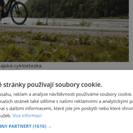
ajská cyklostezka
 stránky používají soubory cookie.
vanou za „matku všech cyklostezek“, a
obsahu, reklam a analýze návštěvnosti používáme soubory cookie.
d mottem „Kde dětské sny rostou až do nebe“
ašich stránek také sdílíme s našimi reklamními a analytickými par
í Rakousko na festivalu OÖ Sommerfrische
 s dalšími informacemi, které jste jim poskytli nebo které shro
turistických tematických světů.
služeb.
Více informací
HNY PARTNERY
(1616) →