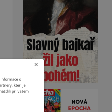
×
 Informace o
tnery, kteří je
máždili při vašem