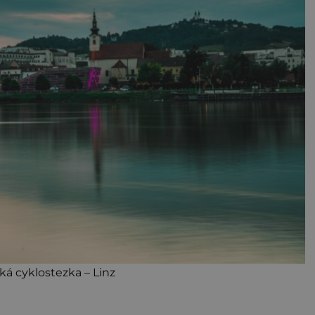
á cyklostezka – Linz