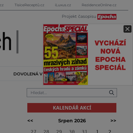
cz
TisíceReceptů.cz
iLuxus.cz
RezidenceOnline.cz
Projekt časopisu
×
DOVOLENÁ V ZAHRANIČÍ
KALENDÁŘ AKCÍ
KALENDÁŘ AKCÍ
<<
Srpen 2026
>>
27
28
29
30
31
1
2