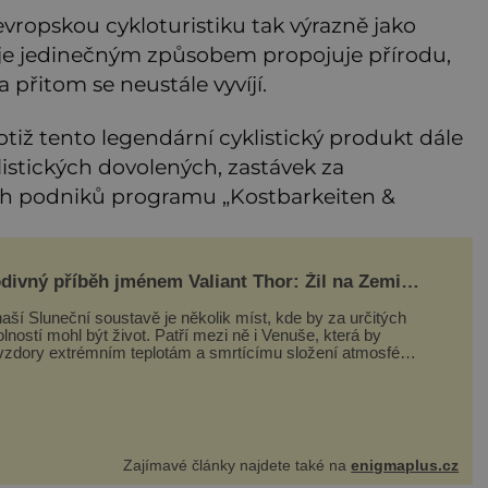
evropskou cykloturistiku tak výrazně jako
je jedinečným způsobem propojuje přírodu,
 přitom se neustále vyvíjí.
tiž tento legendární cyklistický produkt dále
listických dovolených, zastávek za
ých podniků programu „Kostbarkeiten &
divný příběh jménem Valiant Thor: Žil na Zemi
mozemšťan z Venuše?
aší Sluneční soustavě je několik míst, kde by za určitých
lností mohl být život. Patří mezi ně i Venuše, která by
vzdory extrémním teplotám a smrtícímu složení atmosféry
eticky mohla ukrývat životní formy. Potvrzovat to má i
divný příběh muže jménem Valiant Thor. Opravdu šlo o
mozem
Zajímavé články najdete také na
enigmaplus.cz