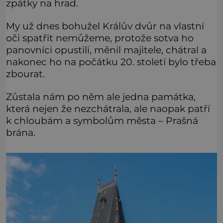
zpátky na hrad.
My už dnes bohužel Králův dvůr na vlastní
oči spatřit nemůžeme, protože sotva ho
panovníci opustili, měnil majitele, chátral a
nakonec ho na počátku 20. století bylo třeba
zbourat.
Zůstala nám po něm ale jedna památka,
která nejen že nezchátrala, ale naopak patří
k chloubám a symbolům města – Prašná
brána.