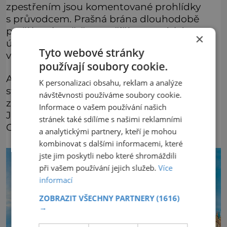
zpestřením jsou komentované prohlídky
s průvodcem. Prašná brána dlouhodobě
patří k nejnavštěvovanějším památkám na
×
území hlavního města. každoročně do ní
Tyto webové stránky
vstoupí kolem 30 000 lidí.
používají soubory cookie.
A králové tu jsou s nimi alespoň symbolicky
K personalizaci obsahu, reklam a analýze
stále přítomni. Fasádu Prašné brány totiž
návštěvnosti používáme soubory cookie.
zdobí sochy Jiřího z Poděbrad, Vladislava
Informace o vašem používání našich
Jagellonského, Karla IV. nebo Přemysla
stránek také sdílíme s našimi reklamními
Otakara II.
a analytickými partnery, kteří je mohou
kombinovat s dalšími informacemi, které
jste jim poskytli nebo které shromáždili
při vašem používání jejich služeb.
Více
informací
ZOBRAZIT VŠECHNY PARTNERY
(1616)
→