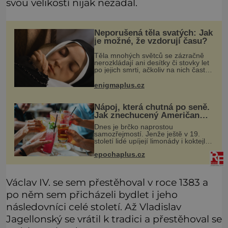
svou velikostí nijak nezadal.
Neporušená těla svatých: Jak
je možné, že vzdorují času?
Těla mnohých světců se zázračně
nerozkládají ani desítky či stovky let
po jejich smrti, ačkoliv na nich často
nebylo provedeno balzamování či
jiné pokusy o konzervaci.
enigmaplus.cz
Neporušené ostatky bývají považo
Nápoj, která chutná po seně.
Jak znechucený Američan
vymyslel brčko
Dnes je brčko naprostou
samozřejmostí. Jenže ještě v 19.
století lidé upíjejí limonády i koktejly
dutými stébly žita nebo žitné slámy.
epochaplus.cz
Fungují sice dobře, mají ale jednu
nepříjemnou vlastnost po chvíl
Václav IV. se sem přestěhoval v roce 1383 a
po něm sem přicházeli bydlet i jeho
následovníci celé století. Až Vladislav
Jagellonský se vrátil k tradici a přestěhoval se