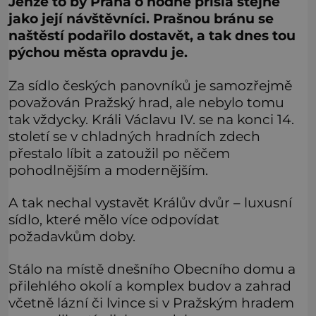
Jenže to by Praha o hodně přišla stejně
jako její návštěvníci. Prašnou bránu se
naštěstí podařilo dostavět, a tak dnes tou
pýchou města opravdu je.
Za sídlo českých panovníků je samozřejmě
považován Pražský hrad, ale nebylo tomu
tak vždycky. Králi Václavu IV. se na konci 14.
století se v chladných hradních zdech
přestalo líbit a zatoužil po něčem
pohodlnějším a modernějším.
A tak nechal vystavět Králův dvůr – luxusní
sídlo, které mělo více odpovídat
požadavkům doby.
Stálo na místě dnešního Obecního domu a
přilehlého okolí a komplex budov a zahrad
včetně lázní či lvince si v Pražským hradem