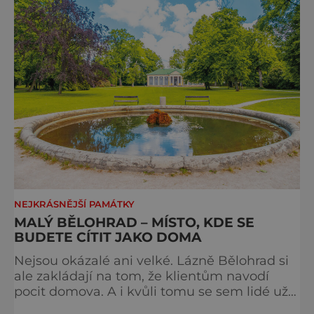
NEJKRÁSNĚJŠÍ PAMÁTKY
MALÝ BĚLOHRAD – MÍSTO, KDE SE
BUDETE CÍTIT JAKO DOMA
Nejsou okázalé ani velké. Lázně Bělohrad si
ale zakládají na tom, že klientům navodí
pocit domova. A i kvůli tomu se sem lidé už
zhruba 130 let rádi vracejí. Nejsou tu obří