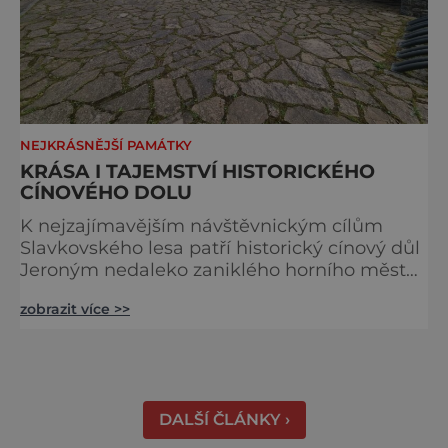
NEJKRÁSNĚJŠÍ PAMÁTKY
KRÁSA I TAJEMSTVÍ HISTORICKÉHO
CÍNOVÉHO DOLU
K nejzajímavějším návštěvnickým cílům
Slavkovského lesa patří historický cínový důl
Jeroným nedaleko zaniklého horního města
Čistá. Dolovat se v něm začalo už ve
zobrazit více >>
středověku. Národní kulturní památka je
dnes přístupná veřejnosti a hojně
vyhledávaná turisty, kteří si zde mohou učinit
poměrně konkrétní představu o namáhavé
práci tehdejších horníků. [gallery
DALŠÍ ČLÁNKY ›
ids="91631,91630,91632,91633,91634,91635,9