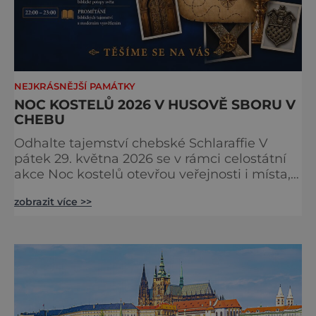
NEJKRÁSNĚJŠÍ PAMÁTKY
NOC KOSTELŮ 2026 V HUSOVĚ SBORU V
CHEBU
Odhalte tajemství chebské Schlaraffie V
pátek 29. května 2026 se v rámci celostátní
akce Noc kostelů otevřou veřejnosti i místa,
která běžně zůstávají skrytá. Jedním z
zobrazit více >>
nejzajímavějších bude bezesporu Husův
sbor Církve československé husitské v
Chebu (Vrbenského 14), který letos nabídne
večer plný historie, hudby, tajemství i
dobrodružství pro malé i velké návštěvníky.
Málokdo ví, že dnešní kos