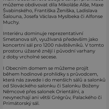
můžeme obdivovat díla Mikoláše Alše, Maxe
Švabinského, Františka Ženíška, Ladislava
Šalouna, Josefa Václava Myslbeka či Alfonse
Muchy.
Interiéru dominuje reprezentativní
Smetanova síň, využívaná především jako
koncertní sál pro 1200 návštěvníků. V tomto
prostoru úžasně znějí i původní varhany
z doby vrcholné secese.
I Obecním domem se můžeme projít
během hodinové prohlídky s průvodcem,
která nás zavede i do menších sálů a salonků
od Slováckého salonku či Salonku Boženy
Němcové přes salonek Orientální, a
nevynechají ani větší Grégrův, Palackého či
Primátorský sál.