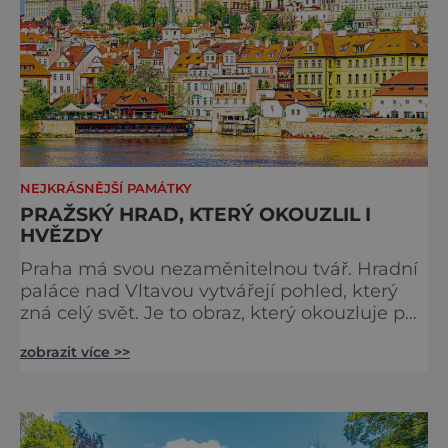
NEJKRÁSNĚJŠÍ PAMÁTKY
PRAŽSKÝ HRAD, KTERÝ OKOUZLIL I
HVĚZDY
Praha má svou nezaměnitelnou tvář. Hradní
paláce nad Vltavou vytvářejí pohled, který
zná celý svět. Je to obraz, který okouzluje po
staletí a nikdy nezevšední. Neexistuje snad
zobrazit více >>
jediný Čech, který by ho neznal. Pražský hrad
se objevuje na pohlednicích, ve filmech i na
fotkách. A kdo si plánuje výlet do naší
metropole, má ho na seznamu mí