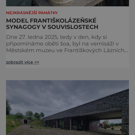
NEJKRÁSNĚJŠÍ PAMÁTKY
MODEL FRANTIŠKOLÁZEŇSKÉ
SYNAGOGY V SOUVISLOSTECH
Dne 27. ledna 2025, tedy v den, kdy si
připomínáme oběti šoa, byl na vernisáži v
Městském muzeu ve Františkových Lázních
představen model synagogy, která byla
zobrazit více >>
nacisty zničena v roce 1938. Do lázeňského
města se tak více než symbolicky vrátil
židovský svatostánek. Autorem modelu je
Bohuslav Karban z Aše. Připomeňme si nyní
některé události spojené s touto významnou
stavbou. [gallery ids="917