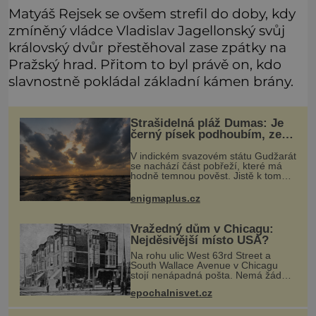
Matyáš Rejsek se ovšem strefil do doby, kdy
zmíněný vládce Vladislav Jagellonský svůj
královský dvůr přestěhoval zase zpátky na
Pražský hrad. Přitom to byl právě on, kdo
slavnostně pokládal základní kámen brány.
Strašidelná pláž Dumas: Je
černý písek podhoubím, ze
kterého roste zlo?
V indickém svazovém státu Gudžarát
se nachází část pobřeží, které má
hodně temnou pověst. Jistě k tomu
přispívá i černý písek této pláže.
Proč má pláž takové netypické
enigmaplus.cz
zbarvení? Nakolik jsou pravdivé
Vražedný dům v Chicagu:
Nejděsivější místo USA?
Na rohu ulic West 63rd Street a
South Wallace Avenue v Chicagu
stojí nenápadná pošta. Nemá žádný
speciální nápis ani pamětní desku. A
epochalnisvet.cz
přesto prý místní zaměstnanci neradi
chodí do sklepa. Právě tady t