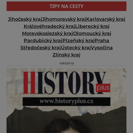
TIPY NA CESTY
Jihočeský kraj
Jihomoravský kraj
Karlovarský kraj
Královéhradecký kraj
Liberecký kraj
Moravskoslezský kraj
Olomoucký kraj
Pardubický kraj
Plzeňský kraj
Praha
Středočeský kraj
Ústecký kraj
Vysočina
Zlínský kraj
reklama