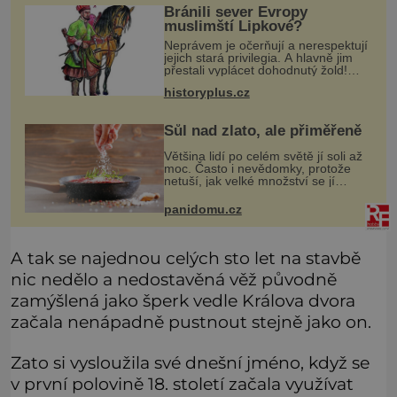
Bránili sever Evropy
muslimští Lipkové?
Neprávem je očerňují a nerespektují
jejich stará privilegia. A hlavně jim
přestali vyplácet dohodnutý žold!
Lipkové proti těmto „podrazům“
historyplus.cz
hlasitě protestují, jenže spravedlnosti
nedosáhnou. Proto se
Sůl nad zlato, ale přiměřeně
Většina lidí po celém světě jí soli až
moc. Často i nevědomky, protože
netuší, jak velké množství se jí
skrývá v průmyslově vyráběných
potravinách, dokonce i těch
panidomu.cz
sladkých. Sůl je zdravá
A tak se najednou celých sto let na stavbě
nic nedělo a nedostavěná věž původně
zamýšlená jako šperk vedle Králova dvora
začala nenápadně pustnout stejně jako on.
Zato si vysloužila své dnešní jméno, když se
v první polovině 18. století začala využívat