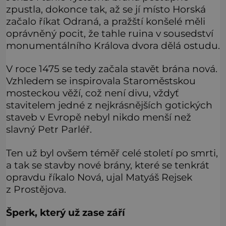
zpustla, dokonce tak, až se jí místo Horská
začalo říkat Odraná, a pražští konšelé měli
oprávněný pocit, že tahle ruina v sousedství
monumentálního Králova dvora dělá ostudu.
V roce 1475 se tedy začala stavět brána nová.
Vzhledem se inspirovala Staroměstskou
mosteckou věží, což není divu, vždyť
stavitelem jedné z nejkrásnějších gotických
staveb v Evropě nebyl nikdo menší než
slavný Petr Parléř.
Ten už byl ovšem téměř celé století po smrti,
a tak se stavby nové brány, které se tenkrát
opravdu říkalo Nová, ujal Matyáš Rejsek
z Prostějova.
Šperk, který už zase září