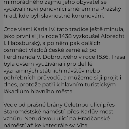
mimořádného zájmu jeho obyvatel se
vydávali noví panovníci směrem na Pražský
hrad, kde byli slavnostně korunováni.
Otce vlasti Karla IV. tato tradice ještě minula,
jako první si ji v roce 1438 vyzkoušel Albrecht
I. Habsburský, a po něm pak dalších
osmnáct vládců české země až po
Ferdinanda V. Dobrotivého v roce 1836. Trasa
byla ovšem využívána i pro defilé
významných státních návštěv nebo
pohřebních průvodů, a můžeme si ji projít i
dnes, protože patří k hlavním turistickým
lákadlům hlavního města.
Vede od prašné brány Celetnou ulicí přes
Staroměstské náměstí, přes Karlův most
vzhůru Nerudovou ulicí na Hradčanské
náměstí až ke katedrále sv. Víta.