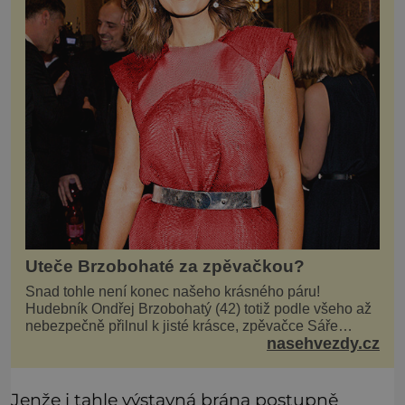
Uteče Brzobohaté za zpěvačkou?
Snad tohle není konec našeho krásného páru!
Hudebník Ondřej Brzobohatý (42) totiž podle všeho až
nebezpečně přilnul k jisté krásce, zpěvačce Sáře
nasehvezdy.cz
Milfajtové (33), která jednou byla hostem v pořadu
Inkognito, kde Ondřej účinkuje. Ondřej Brzobohatý (42).
Hned po natáčení prý za ní přišel s nabídkou, ž
Jenže i tahle výstavná brána postupně