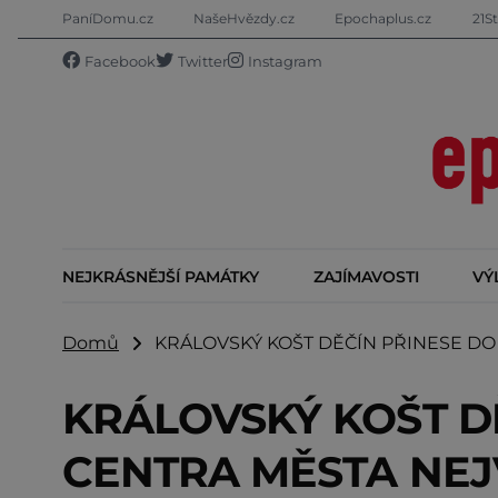
PaníDomu.cz
NašeHvězdy.cz
Epochaplus.cz
21St
Facebook
Twitter
Instagram
NEJKRÁSNĚJŠÍ PAMÁTKY
ZAJÍMAVOSTI
VÝ
Domů
KRÁLOVSKÝ KOŠT DĚČÍN PŘINESE DO 
KRÁLOVSKÝ KOŠT D
CENTRA MĚSTA NEJ