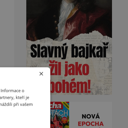
×
 Informace o
tnery, kteří je
máždili při vašem