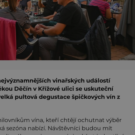
nejvýznamnějších vinařských událostí
kou Děčín v Křížové ulici se uskuteční
 velká pultová degustace špičkových vín z
milovníkům vína, kteří chtějí ochutnat výběr
ská sezóna nabízí. Návštěvníci budou mít