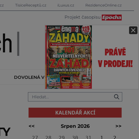
cz
TisíceReceptů.cz
iLuxus.cz
RezidenceOnline.cz
Projekt časopisu
×
DOVOLENÁ V ZAHRANIČÍ
KALENDÁŘ AKCÍ
KALENDÁŘ AKCÍ
<<
Srpen 2026
>>
TY
27
28
29
30
31
1
2