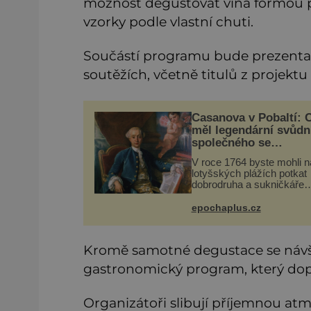
možnost degustovat vína formou pul
vzorky podle vlastní chuti.
Součástí programu bude prezentac
soutěžích, včetně titulů z projektu
Casanova v Pobaltí: 
měl legendární svůdn
společného se
svobodnými zednáři?
V roce 1764 byste mohli n
lotyšských plážích potkat
dobrodruha a sukničkáře
Giacoma Casanovu. Jeho
cesta k Baltskému moři v
epochaplus.cz
nebyla turistickým výletem
ryze pracovní cestou se
zištnými úmysly.
Kromě samotné degustace se návš
gastronomický program, který dopln
Organizátoři slibují příjemnou atm