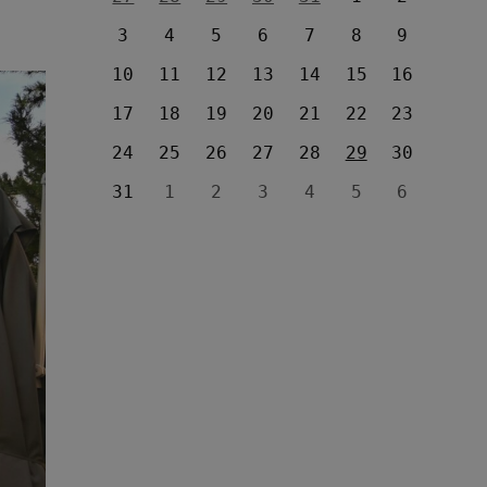
3
4
5
6
7
8
9
10
11
12
13
14
15
16
17
18
19
20
21
22
23
24
25
26
27
28
29
30
31
1
2
3
4
5
6