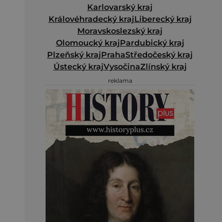
Karlovarský kraj
Královéhradecký kraj
Liberecký kraj
Moravskoslezský kraj
Olomoucký kraj
Pardubický kraj
Plzeňský kraj
Praha
Středočeský kraj
Ústecký kraj
Vysočina
Zlínský kraj
reklama