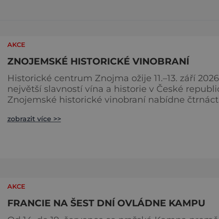
AKCE
ZNOJEMSKÉ HISTORICKÉ VINOBRANÍ
Historické centrum Znojma ožije 11.–13. září 2026
největší slavností vína a historie v České republi
Znojemské historické vinobraní nabídne čtrnáct
multižánrových scén, stovky programových bod
zobrazit více >>
desítky vinařů, velkolepý historický průvod krále
Jana Lucemburského i koncerty známých česk
interpretů. Na jeden víkend se celé město prom
v živoucí kulisu středověku, kde se historie prolí
se
AKCE
FRANCIE NA ŠEST DNÍ OVLÁDNE KAMPU