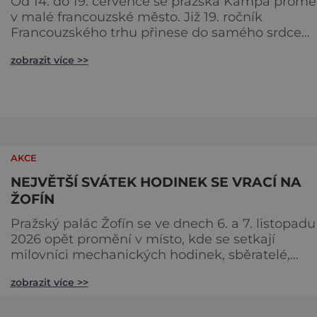
Od 14. do 19. července se pražská Kampa promě
v malé francouzské město. Již 19. ročník
Francouzského trhu přinese do samého srdce
metropole oslavu gastronomie, vína, hudby a
zobrazit více >>
životního stylu, který si Francouzi dokázali povýš
na umění. Pod korunami stromů s výhledem na
Vltavu budou návštěvníci objevovat chutě
jednotlivých regionů Francie, ochutnávat special
od samotných producentů a užíva
AKCE
NEJVĚTŠÍ SVÁTEK HODINEK SE VRACÍ NA
ŽOFÍN
Pražský palác Žofín se ve dnech 6. a 7. listopadu
2026 opět promění v místo, kde se setkají
milovníci mechanických hodinek, sběratelé,
hodináři i zástupci nejvýznamnějších světových
zobrazit více >>
značek. Dvanáctý ročník veletrhu Salon
Exceptional Watches (SEW) naváže na dosud
nejúspěšnější kapitolu své historie, když loňsko