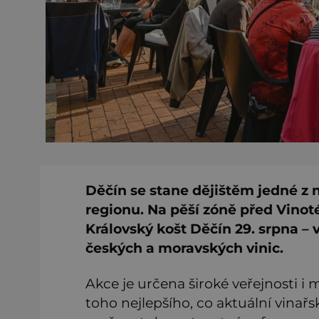
Děčín se stane dějištěm jedné z 
regionu. Na pěší zóně před Vinoté
Královský košt Děčín 29. srpna –
českých a moravských vinic.
Akce je určena široké veřejnosti i 
toho nejlepšího, co aktuální vinař