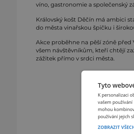
víno, gastronomie a společenský z
Královský košt Děčín má ambici stá
do města vinařskou špičku i široko
Akce proběhne na pěší zóně před V
všem návštěvníkům, kteří chtějí zaž
zážitek přímo v srdci města.
Tyto webové
K personalizaci 
vašem používání n
mohou kombinovat
používání jejich 
ZOBRAZIT VŠEC