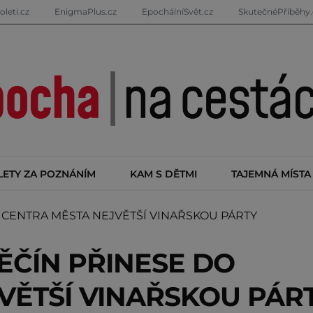
oleti.cz
EnigmaPlus.cz
EpochálníSvět.cz
SkutečnéPříběhy.
LETY ZA POZNÁNÍM
KAM S DĚTMI
TAJEMNÁ MÍSTA
CENTRA MĚSTA NEJVĚTŠÍ VINAŘSKOU PÁRTY
ĚČÍN PŘINESE DO
VĚTŠÍ VINAŘSKOU PÁR