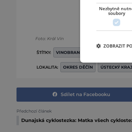
Nezbytně nutn
soubory
Foto: Král Vín
ZOBRAZIT P
ŠTÍTKY:
VINOBRANÍ
LOKALITA:
OKRES DĚČÍN
ÚSTECKÝ KRA
Sdílet na Facebooku
Předchozí článek
Dunajská cyklostezka: Matka všech cykloste