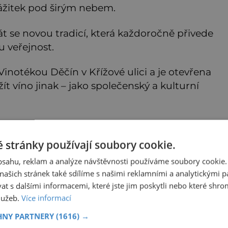
ážitek pod širým nebem.
t se novou tradicí, která každoročně přivede
u veřejnost.
inotékou Děčín v Křížové ulici a je otevřena
ít víno jinak – jako společenský a kulturní
 stránky používají soubory cookie.
obsahu, reklam a analýze návštěvnosti používáme soubory cookie.
ašich stránek také sdílíme s našimi reklamními a analytickými par
 s dalšími informacemi, které jste jim poskytli nebo které shro
služeb.
Více informací
HNY PARTNERY
(1616) →