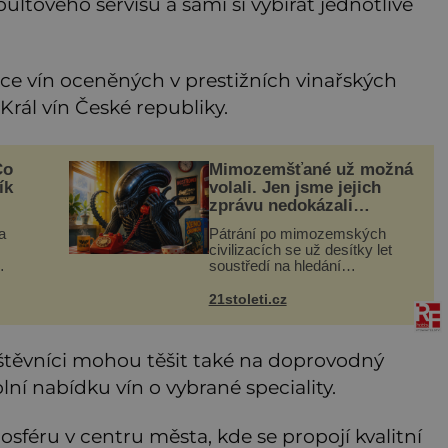
tového servisu a sami si vybírat jednotlivé
e vín oceněných v prestižních vinařských
 Král vín České republiky.
Co
Mimozemšťané už možná
ík
volali. Jen jsme jejich
zprávu nedokázali
rozpoznat
a
Pátrání po mimozemských
civilizacích se už desítky let
soustředí na hledání
úzkopásmových rádiových
šak
signálů, které by příroda sama
21stoleti.cz
, ale
vytvořila jen stěží. Nová studie
však naznačuje, že právě tato
strate
těvníci mohou těšit také na doprovodný
í nabídku vín o vybrané speciality.
osféru v centru města, kde se propojí kvalitní