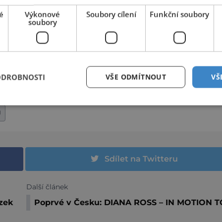
é
Výkonové
Soubory cílení
Funkční soubory
soubory
ODROBNOSTI
VŠE ODMÍTNOUT
VŠ
J
Sdílet na Twitteru
Další článek
zek
Poprvé v Česku: DIANA ROSS – IN MOTION 