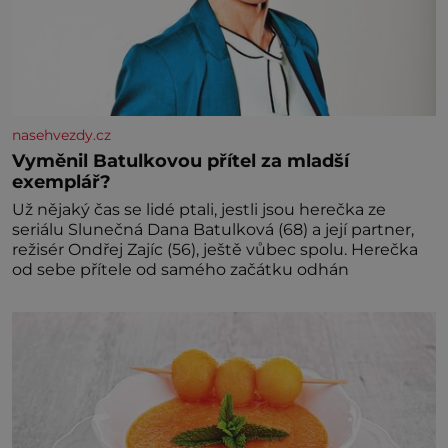
nasehvezdy.cz
Vyměnil Batulkovou přítel za mladší
exemplář?
Už nějaký čas se lidé ptali, jestli jsou herečka ze
seriálu Slunečná Dana Batulková (68) a její partner,
režisér Ondřej Zajíc (56), ještě vůbec spolu. Herečka
od sebe přítele od samého začátku odhán