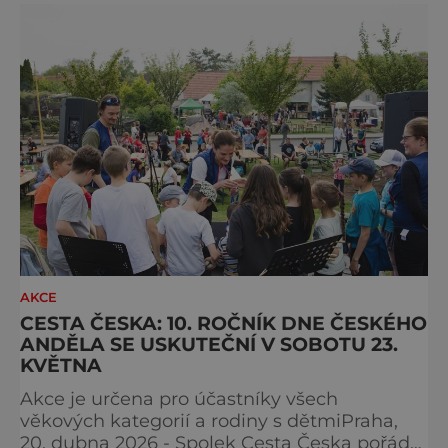
nejúspěšnější kapitolu své historie, když
loňskou výstavu navštívilo více než 4 200
návštěvníků. SEW si během let vybudoval
pověst jed
AKCE
CESTA ČESKA: 10. ROČNÍK DNE ČESKÉHO
ANDĚLA SE USKUTEČNÍ V SOBOTU 23.
KVĚTNA
Akce je určena pro účastníky všech
věkových kategorií a rodiny s dětmiPraha,
20. dubna 2026 - Spolek Cesta Česka pořádá