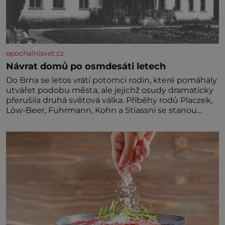
epochalnisvet.cz
Návrat domů po osmdesáti letech
Do Brna se letos vrátí potomci rodin, které pomáhaly
utvářet podobu města, ale jejichž osudy dramaticky
přerušila druhá světová válka. Příběhy rodů Placzek,
Löw-Beer, Fuhrmann, Kohn a Stiassni se stanou
jednou z hlavních dramaturgických linií festivalu
židovské kultury ŠTETL FEST 2026. Některé návraty
nejsou jednoduché. Místa, která si člověk pamatuje z
rodinných vyprávění, už dávno