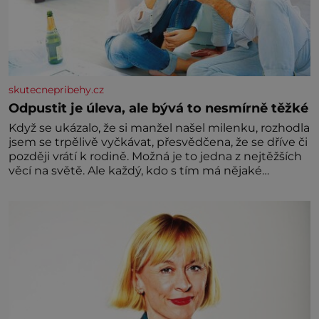
skutecnepribehy.cz
Odpustit je úleva, ale bývá to nesmírně těžké
Když se ukázalo, že si manžel našel milenku, rozhodla
jsem se trpělivě vyčkávat, přesvědčena, že se dříve či
později vrátí k rodině. Možná je to jedna z nejtěžších
věcí na světě. Ale každý, kdo s tím má nějaké
zkušenosti, se zapřísahá, že pokud odpustíte,
znatelně se vám uleví. Když se ke mně doneslo, že si
manžel pořídil milenku,