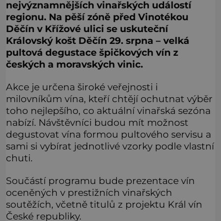
nejvýznamnějších vinařských událostí
regionu. Na pěší zóně před Vinotékou
Děčín v Křížové ulici se uskuteční
Královský košt Děčín 29. srpna – velká
pultová degustace špičkových vín z
českých a moravských vinic.
Akce je určena široké veřejnosti i
milovníkům vína, kteří chtějí ochutnat výběr
toho nejlepšího, co aktuální vinařská sezóna
nabízí. Návštěvníci budou mít možnost
degustovat vína formou pultového servisu a
sami si vybírat jednotlivé vzorky podle vlastní
chuti.
Součástí programu bude prezentace vín
oceněných v prestižních vinařských
soutěžích, včetně titulů z projektu Král vín
České republiky.