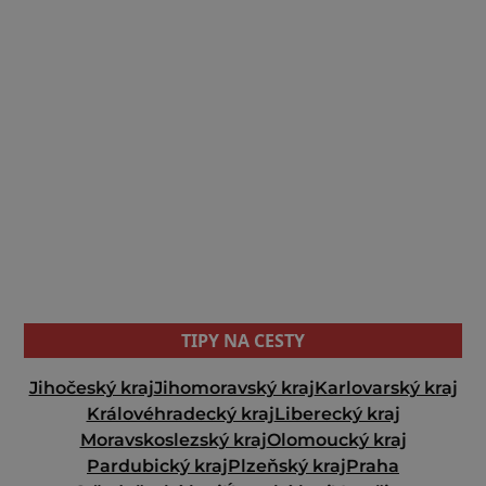
TIPY NA CESTY
Jihočeský kraj
Jihomoravský kraj
Karlovarský kraj
Královéhradecký kraj
Liberecký kraj
Moravskoslezský kraj
Olomoucký kraj
Pardubický kraj
Plzeňský kraj
Praha