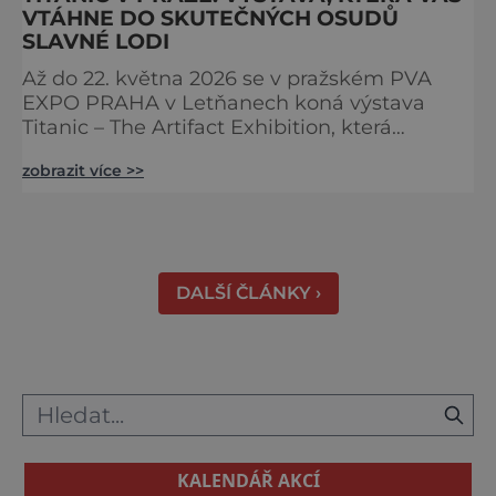
VTÁHNE DO SKUTEČNÝCH OSUDŮ
SLAVNÉ LODI
Až do 22. května 2026 se v pražském PVA
EXPO PRAHA v Letňanech koná výstava
Titanic – The Artifact Exhibition, která
představuje stovky originálních artefaktů
zobrazit více >>
vyzvednutých z vraku legendární lodi. Díky
autentickým exponátům a silným lidským
příběhům zažijete historii Titaniku,
legendárního parníku, který se v roce 1912 (15.
4. ve 2:20) potopil ke dnu Atlantiku. doslova
DALŠÍ ČLÁNKY ›
na vlastní kůži. Výsta
KALENDÁŘ AKCÍ