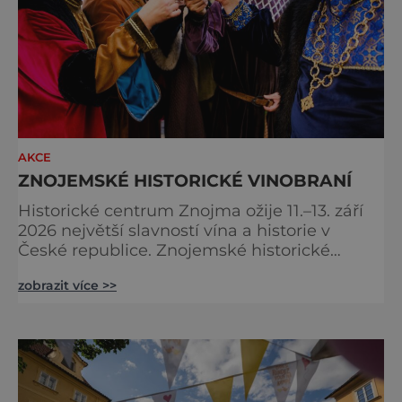
AKCE
ZNOJEMSKÉ HISTORICKÉ VINOBRANÍ
Historické centrum Znojma ožije 11.–13. září
2026 největší slavností vína a historie v
České republice. Znojemské historické
vinobraní nabídne čtrnáct multižánrových
zobrazit více >>
scén, stovky programových bodů, desítky
vinařů, velkolepý historický průvod krále
Jana Lucemburského i koncerty známých
českých interpretů. Na jeden víkend se celé
město promění v živoucí kulisu středověku,
kde se historie prolíná se