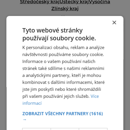
Středočeský kraj
Ústecký kraj
Vysočina
Zlínský kraj
reklama
×
Tyto webové stránky
používají soubory cookie.
K personalizaci obsahu, reklam a analýze
návštěvnosti používáme soubory cookie.
Informace o vašem používání našich
stránek také sdílíme s našimi reklamními
a analytickými partnery, kteří je mohou
kombinovat s dalšími informacemi, které
jste jim poskytli nebo které shromáždili
při vašem používání jejich služeb.
Více
informací
ZOBRAZIT VŠECHNY PARTNERY
(1616)
→