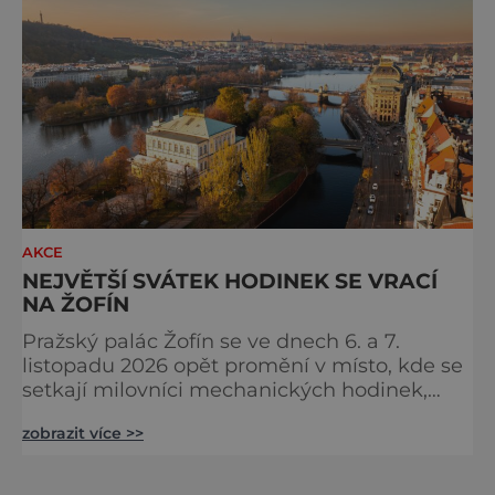
jednotlivých regionů Francie, ochutnávat
speciality od samotných producentů a užíva
AKCE
NEJVĚTŠÍ SVÁTEK HODINEK SE VRACÍ
NA ŽOFÍN
Pražský palác Žofín se ve dnech 6. a 7.
listopadu 2026 opět promění v místo, kde se
setkají milovníci mechanických hodinek,
sběratelé, hodináři i zástupci
zobrazit více >>
nejvýznamnějších světových značek.
Dvanáctý ročník veletrhu Salon Exceptional
Watches (SEW) naváže na dosud