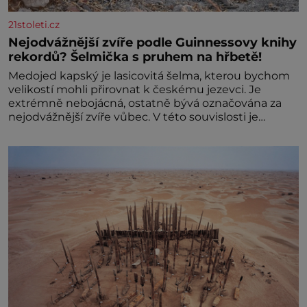
21stoleti.cz
Nejodvážnější zvíře podle Guinnessovy knihy
rekordů? Šelmička s pruhem na hřbetě!
Medojed kapský je lasicovitá šelma, kterou bychom
velikostí mohli přirovnat k českému jezevci. Je
extrémně nebojácná, ostatně bývá označována za
nejodvážnější zvíře vůbec. V této souvislosti je
dokonc