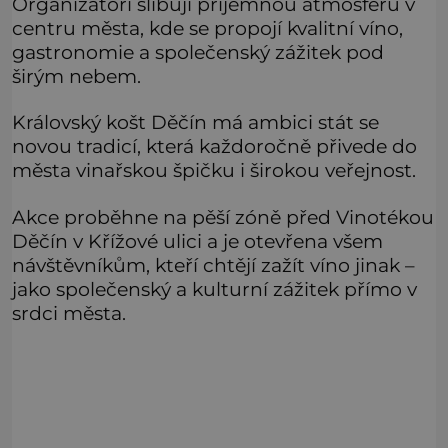
Organizátoři slibují příjemnou atmosféru v
centru města, kde se propojí kvalitní víno,
gastronomie a společenský zážitek pod
širým nebem.
Královský košt Děčín má ambici stát se
novou tradicí, která každoročně přivede do
města vinařskou špičku i širokou veřejnost.
Akce proběhne na pěší zóně před Vinotékou
Děčín v Křížové ulici a je otevřena všem
návštěvníkům, kteří chtějí zažít víno jinak –
jako společenský a kulturní zážitek přímo v
srdci města.