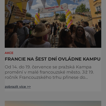
AKCE
FRANCIE NA ŠEST DNÍ OVLÁDNE KAMPU
Od 14. do 19. července se pražská Kampa
promění v malé francouzské město. Již 19.
ročník Francouzského trhu přinese do
samého srdce metropole oslavu
zobrazit více >>
gastronomie, vína, hudby a životního stylu,
který si Francouzi dokázali povýšit na umění.
Pod korunami stromů s výhledem na Vltavu
budou návštěvníci objevovat chutě