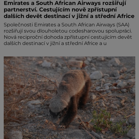
Emirates a South African Airways rozšiřují
partnerství. Cestujícím nově zpřístupní
dalších devět destinací v jižní a střední Africe
Společnosti Emirates a South African Airways (SAA)
rozšiřují svou dlouholetou codesharovou spolupráci.
Nová reciproční dohoda zpřístupní cestujícím devět
dalších destinací v jižní a střední Africe a u