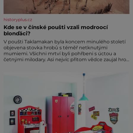
historyplus.cz
Kde se v čínské poušti vzali modroocí
blonďáci?
V poušti Taklamakan byla koncem minulého století
objevena stovka hrobů s téměř netknutými
mumiemi. Všichni mrtví byli pohřbeni s úctou a
četnými milodary. Asi nejvíc přitom vědce zaujal hrob
tříměsíčního chlapečka s modrou filcovou čapkou, z
níž se draly blonďaté vlásky. Fakt, že jsou těla
dávných lidí nesmírně dobře zachovalá, přičítají
odborníci zdejším klimatickým podmínkám. Sucho,
prosolené písky a extrémně