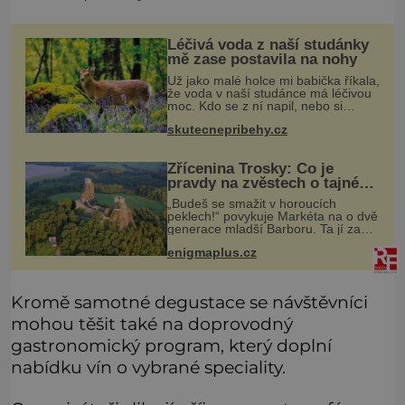
Léčivá voda z naší studánky
mě zase postavila na nohy
Už jako malé holce mi babička říkala,
že voda v naší studánce má léčivou
moc. Kdo se z ní napil, nebo si
natrhal bylinky kolem, tomu se
skutecnepribehy.cz
ulevilo. Ráda vzpomínám na své
dětství a na studánku, která se u
Zřícenina Trosky: Co je
pravdy na zvěstech o tajné
chodbě?
„Budeš se smažit v horoucích
peklech!“ povykuje Markéta na o dvě
generace mladší Barboru. Ta jí za
chvíli slovní palbu opětuje. První je
enigmaplus.cz
zarytá katolička, druhá přesvědčená
kališnice. A každá z nich s
Kromě samotné degustace se návštěvníci
mohou těšit také na doprovodný
gastronomický program, který doplní
nabídku vín o vybrané speciality.