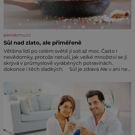
panidomu.cz
Sůl nad zlato, ale přiměřeně
Většina lidí po celém světě jí soli až moc. Často i
nevědomky, protože netuší, jak velké množství se jí
skrývá v průmyslově vyráběných potravinách,
dokonce i těch sladkých. Sůl je zdravá Ale v ani ne
třetinovém množství, než je pro většinu populace
běžné. Její základní složky– sodík a chlór – jsou
zásadní pro správné hospodaření