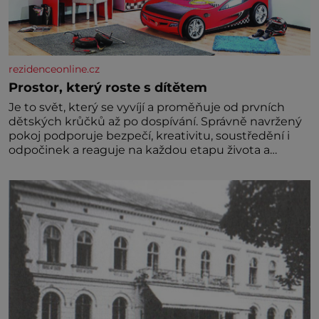
rezidenceonline.cz
Prostor, který roste s dítětem
Je to svět, který se vyvíjí a proměňuje od prvních
dětských krůčků až po dospívání. Správně navržený
pokoj podporuje bezpečí, kreativitu, soustředění i
odpočinek a reaguje na každou etapu života a
specifické potřeby dítěte. Pro nejmenší je klíčová
jednoduchost, měkkost a bezpečí, proto by pokoj
miminka měl působit především klidně a útulně.
Předškolní věk je