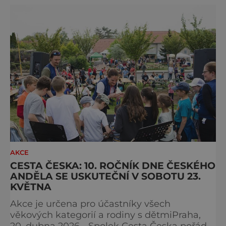
nejúspěšnější kapitolu své historie, když
loňskou výstavu navštívilo více než 4 200
návštěvníků. SEW si během let vybudoval
pověst jed
AKCE
CESTA ČESKA: 10. ROČNÍK DNE ČESKÉHO
ANDĚLA SE USKUTEČNÍ V SOBOTU 23.
KVĚTNA
Akce je určena pro účastníky všech
věkových kategorií a rodiny s dětmiPraha,
20. dubna 2026 - Spolek Cesta Česka pořádá