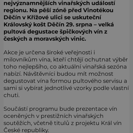
nejvýznamnějších vinařských událostí
regionu. Na pěší zóně před Vinotékou
Děčín v Křížové ulici se uskuteční
Královský košt Děčín 29. srpna – velká
pultová degustace špičkových vín z
českých a moravských vinic.
Akce je určena široké veřejnosti i
milovníkům vína, kteří chtějí ochutnat výběr
toho nejlepšího, co aktuální vinařská sezóna
nabízí. Návštěvníci budou mít možnost
degustovat vína formou pultového servisu a
sami si vybírat jednotlivé vzorky podle vlastní
chuti.
Součástí programu bude prezentace vín
oceněných v prestižních vinařských
soutěžích, včetně titulů z projektu Král vín
České republiky.