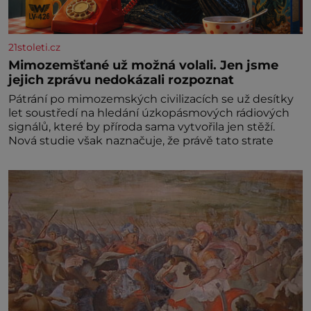
21stoleti.cz
Mimozemšťané už možná volali. Jen jsme
jejich zprávu nedokázali rozpoznat
Pátrání po mimozemských civilizacích se už desítky
let soustředí na hledání úzkopásmových rádiových
signálů, které by příroda sama vytvořila jen stěží.
Nová studie však naznačuje, že právě tato strate