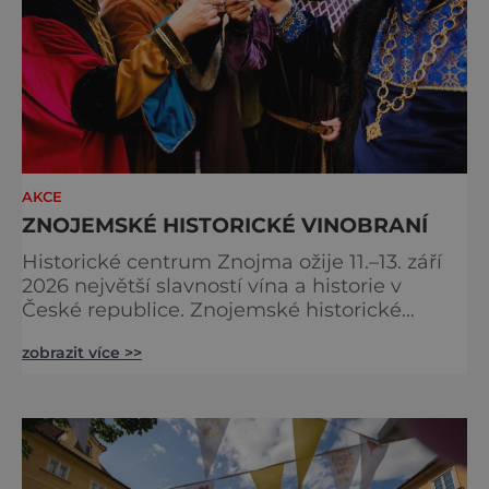
AKCE
ZNOJEMSKÉ HISTORICKÉ VINOBRANÍ
Historické centrum Znojma ožije 11.–13. září
2026 největší slavností vína a historie v
České republice. Znojemské historické
vinobraní nabídne čtrnáct multižánrových
zobrazit více >>
scén, stovky programových bodů, desítky
vinařů, velkolepý historický průvod krále
Jana Lucemburského i koncerty známých
českých interpretů. Na jeden víkend se celé
město promění v živoucí kulisu středověku,
kde se historie prolíná se