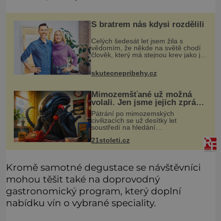
S bratrem nás kdysi rozdělili
Celých šedesát let jsem žila s
vědomím, že někde na světě chodí
člověk, který má stejnou krev jako já.
Jen jsem si už nedovedla vybavit
jeho tvář. Byli jsme ještě malí, když
skutecnepribehy.cz
jsme s mým o šest let mlad
Mimozemšťané už možná
volali. Jen jsme jejich zprávu
nedokázali rozpoznat
Pátrání po mimozemských
civilizacích se už desítky let
soustředí na hledání
úzkopásmových rádiových signálů,
21stoleti.cz
které by příroda sama vytvořila jen
stěží. Nová studie však naznačuje,
že právě tato strate
Kromě samotné degustace se návštěvníci
mohou těšit také na doprovodný
gastronomický program, který doplní
nabídku vín o vybrané speciality.