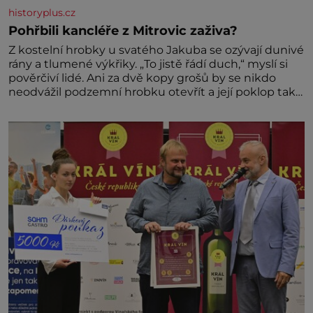
historyplus.cz
Pohřbili kancléře z Mitrovic zaživa?
Z kostelní hrobky u svatého Jakuba se ozývají dunivé
rány a tlumené výkřiky. „To jistě řádí duch,“ myslí si
pověrčiví lidé. Ani za dvě kopy grošů by se nikdo
neodvážil podzemní hrobku otevřít a její poklop tak
raději jen skrápí svěcenou vodou. Za několik dní
divné burácení skutečně ustane. Když o mnoho let
později hrobku