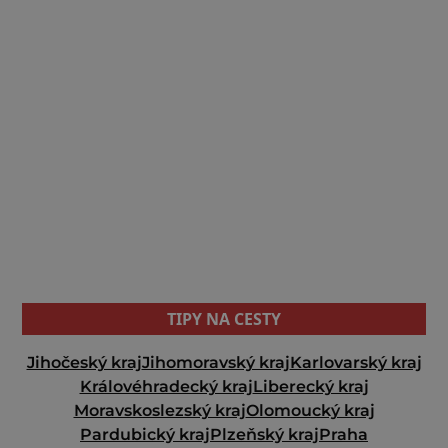
TIPY NA CESTY
Jihočeský kraj
Jihomoravský kraj
Karlovarský kraj
Královéhradecký kraj
Liberecký kraj
Moravskoslezský kraj
Olomoucký kraj
Pardubický kraj
Plzeňský kraj
Praha