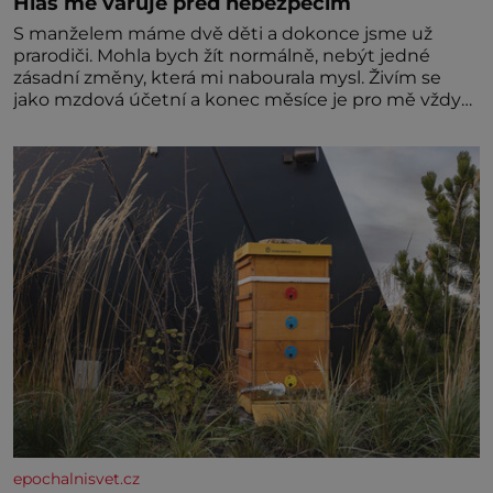
Hlas mě varuje před nebezpečím
S manželem máme dvě děti a dokonce jsme už
prarodiči. Mohla bych žít normálně, nebýt jedné
zásadní změny, která mi nabourala mysl. Živím se
jako mzdová účetní a konec měsíce je pro mě vždy
velice psychicky náročným obdobím. Od té chvíle, co
máme vnoučata, mi dcera čím dál častěji volá o
pomoc, co se hlídání týče. Dalo by se
epochalnisvet.cz