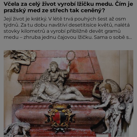
Včela za celý život vyrobí lžičku medu. Čím je
pražský med ze střech tak ceněný?
Její život je krátký. V létě trvá pouhých šest až osm
týdnů. Za tu dobu navštíví desetitisíce květů, nalétá
stovky kilometrů a vyrobí přibližně devět gramů
medu – zhruba jednu čajovou lžičku. Sama o sobě se
může zdát bezvýznamná. Teprve když se spojí s
dalšími desítkami tisíc příslušnic svého včelstva,
vznikne jeden z nejdokonalejších organismů