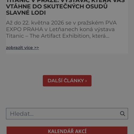
VTÁHNE DO SKUTEČNÝCH OSUDŮ
SLAVNÉ LODI
Až do 22. května 2026 se v pražském PVA
EXPO PRAHA v Letňanech koná výstava
Titanic – The Artifact Exhibition, která
představuje stovky originálních artefaktů
zobrazit více >>
vyzvednutých z vraku legendární lodi. Díky
autentickým exponátům a silným lidským
příběhům zažijete historii Titaniku,
legendárního parníku, který se v roce 1912 (15.
4. ve 2:20) potopil ke dnu Atlantiku. doslova
DALŠÍ ČLÁNKY ›
na vlastní kůži. Výsta
KALENDÁŘ AKCÍ