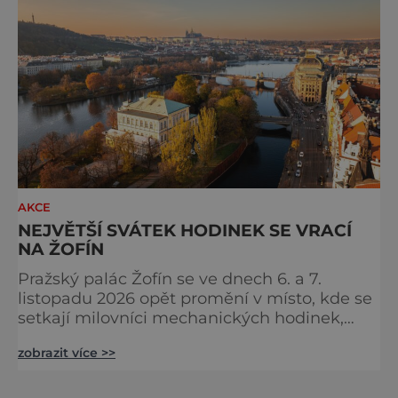
jednotlivých regionů Francie, ochutnávat
speciality od samotných producentů a užíva
AKCE
NEJVĚTŠÍ SVÁTEK HODINEK SE VRACÍ
NA ŽOFÍN
Pražský palác Žofín se ve dnech 6. a 7.
listopadu 2026 opět promění v místo, kde se
setkají milovníci mechanických hodinek,
sběratelé, hodináři i zástupci
zobrazit více >>
nejvýznamnějších světových značek.
Dvanáctý ročník veletrhu Salon Exceptional
Watches (SEW) naváže na dosud