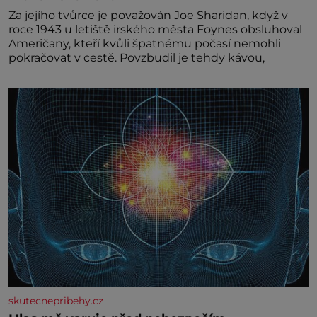
Za jejího tvůrce je považován Joe Sharidan, když v
roce 1943 u letiště irského města Foynes obsluhoval
Američany, kteří kvůli špatnému počasí nemohli
pokračovat v cestě. Povzbudil je tehdy kávou,
skutecnepribehy.cz