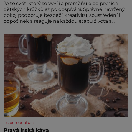
Je to svět, který se vyvíjí a proměňuje od prvních
dětských krůčků až po dospívání. Správně navržený
pokoj podporuje bezpečí, kreativitu, soustředění i
odpočinek a reaguje na každou etapu života a
specifické potřeby dítěte. Pro nejmenší je klíčová
jednoduchost, měkkost a bezpečí, proto by pokoj
miminka měl působit především klidně a útulně.
Předškolní věk je
tisicereceptu.cz
Pravá irská káva