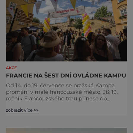
AKCE
FRANCIE NA ŠEST DNÍ OVLÁDNE KAMPU
Od 14. do 19. července se pražská Kampa
promění v malé francouzské město. Již 19.
ročník Francouzského trhu přinese do
samého srdce metropole oslavu
zobrazit více >>
gastronomie, vína, hudby a životního stylu,
který si Francouzi dokázali povýšit na umění.
Pod korunami stromů s výhledem na Vltavu
budou návštěvníci objevovat chutě