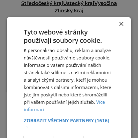
Středočeský kraj
Ústecký kraj
Vysočina
Zlínský kraj
reklama
×
Tyto webové stránky
používají soubory cookie.
K personalizaci obsahu, reklam a analýze
návštěvnosti používáme soubory cookie.
Informace o vašem používání našich
stránek také sdílíme s našimi reklamními
a analytickými partnery, kteří je mohou
kombinovat s dalšími informacemi, které
jste jim poskytli nebo které shromáždili
při vašem používání jejich služeb.
Více
informací
ZOBRAZIT VŠECHNY PARTNERY
(1616)
→