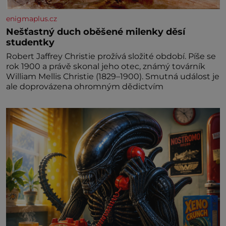
enigmaplus.cz
Nešťastný duch oběšené milenky děsí
studentky
Robert Jaffrey Christie prožívá složité období. Píše se
rok 1900 a právě skonal jeho otec, známý továrník
William Mellis Christie (1829–1900). Smutná událost je
ale doprovázena ohromným dědictvím