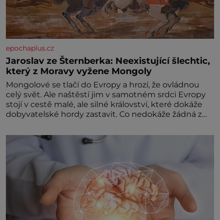
epochaplus.cz
Jaroslav ze Šternberka: Neexistující šlechtic,
který z Moravy vyžene Mongoly
Mongolové se tlačí do Evropy a hrozí, že ovládnou
celý svět. Ale naštěstí jim v samotném srdci Evropy
stojí v cestě malé, ale silné království, které dokáže
dobyvatelské hordy zastavit. Co nedokáže žádná z
asijských říší, co nedokážou Němci – to dokáže český
král. Nebo že by ne? Mongolové od roku 1223
postupují podél Kaspického a Azovského moře,