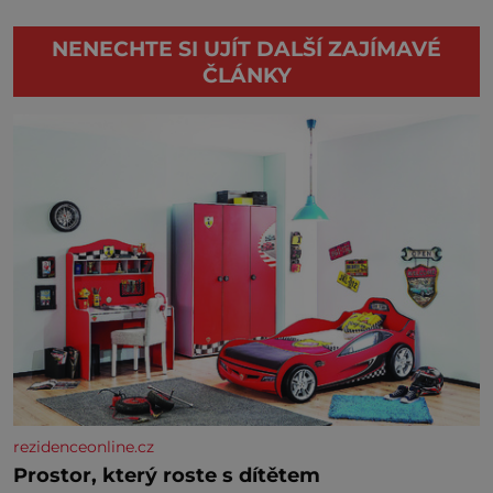
NENECHTE SI UJÍT DALŠÍ ZAJÍMAVÉ
ČLÁNKY
rezidenceonline.cz
Prostor, který roste s dítětem