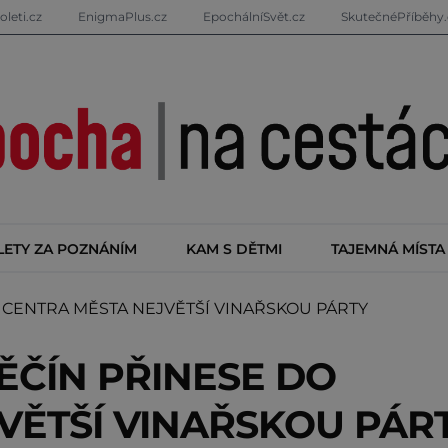
oleti.cz
EnigmaPlus.cz
EpochálníSvět.cz
SkutečnéPříběhy.
LETY ZA POZNÁNÍM
KAM S DĚTMI
TAJEMNÁ MÍSTA
CENTRA MĚSTA NEJVĚTŠÍ VINAŘSKOU PÁRTY
ĚČÍN PŘINESE DO
VĚTŠÍ VINAŘSKOU PÁR