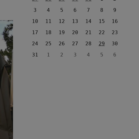
3
4
5
6
7
8
9
10
11
12
13
14
15
16
17
18
19
20
21
22
23
24
25
26
27
28
29
30
31
1
2
3
4
5
6