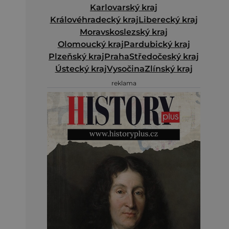
Karlovarský kraj
Královéhradecký kraj
Liberecký kraj
Moravskoslezský kraj
Olomoucký kraj
Pardubický kraj
Plzeňský kraj
Praha
Středočeský kraj
Ústecký kraj
Vysočina
Zlínský kraj
reklama