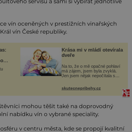
tového servisu a sami si vybírat jednotlivé
e vín oceněných v prestižních vinařských
 Král vín České republiky.
as:
Krása mi v mládí otevírala
dveře
ho
Na to, že o mě opačné pohlaví
tu
má zájem, jsem byla zvyklá.
Jen jsem nějak nepočítala s
tím, že to jednou skončí a já
mu
zůstanu úplně sama. Když mi
skutecnepribehy.cz
bylo dvacet, rychle jsem zjistila,
é
že se svět usmívá mno
těvníci mohou těšit také na doprovodný
í nabídku vín o vybrané speciality.
osféru v centru města, kde se propojí kvalitní