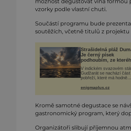
možnost degustovat vína formou pul
vzorky podle vlastní chuti.
Součástí programu bude prezentac
soutěžích, včetně titulů z projektu
Strašidelná pláž Dum
Je černý písek
podhoubím, ze které
roste zlo?
V indickém svazovém stá
Gudžarát se nachází část
pobřeží, které má hodně
temnou pověst. Jistě k to
přispívá i černý písek této
enigmaplus.cz
pláže. Proč má pláž takov
netypické zbarvení? Nakolik
jsou pravdivé
Kromě samotné degustace se návš
gastronomický program, který dopln
Organizátoři slibují příjemnou atm