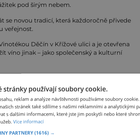
ážitek pod širým nebem.
t se novou tradicí, která každoročně přivede
u veřejnost.
inotékou Děčín v Křížové ulici a je otevřena
ít víno jinak – jako společenský a kulturní
 stránky používají soubory cookie.
obsahu, reklam a analýze návštěvnosti používáme soubory cookie.
ašich stránek také sdílíme s našimi reklamními a analytickými par
 s dalšími informacemi, které jste jim poskytli nebo které shro
služeb.
Více informací
HNY PARTNERY
(1616) →