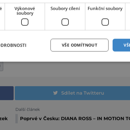
é
Výkonové
Soubory cílení
Funkční soubory
soubory
ODROBNOSTI
VŠE ODMÍTNOUT
VŠ
J
Sdílet na Twitteru
Další článek
zek
Poprvé v Česku: DIANA ROSS – IN MOTION 