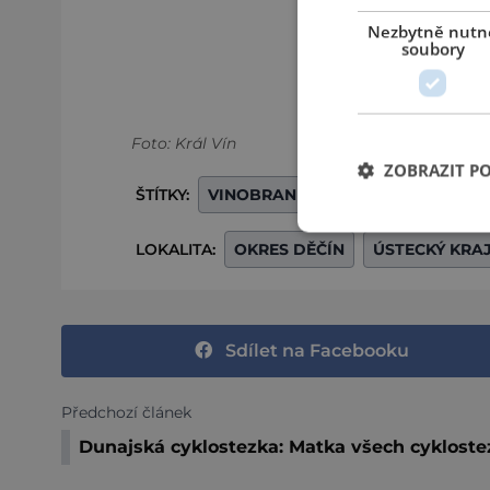
Nezbytně nutn
soubory
Foto: Král Vín
ZOBRAZIT P
ŠTÍTKY:
VINOBRANÍ
LOKALITA:
OKRES DĚČÍN
ÚSTECKÝ KRA
Sdílet na Facebooku
Předchozí článek
Dunajská cyklostezka: Matka všech cykloste