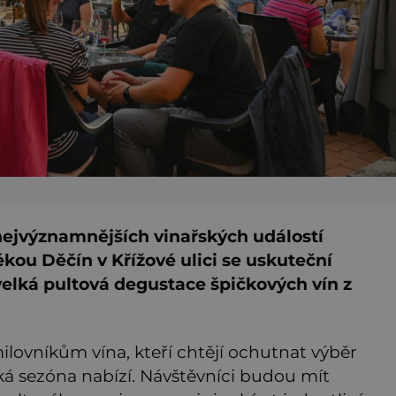
nejvýznamnějších vinařských událostí
kou Děčín v Křížové ulici se uskuteční
 velká pultová degustace špičkových vín z
milovníkům vína, kteří chtějí ochutnat výběr
ská sezóna nabízí. Návštěvníci budou mít