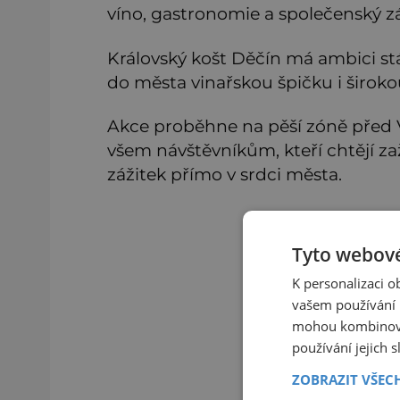
víno, gastronomie a společenský z
Královský košt Děčín má ambici stá
do města vinařskou špičku i široko
Akce proběhne na pěší zóně před V
všem návštěvníkům, kteří chtějí zaž
zážitek přímo v srdci města.
Tyto webové
K personalizaci 
vašem používání n
mohou kombinovat
používání jejich 
ZOBRAZIT VŠEC