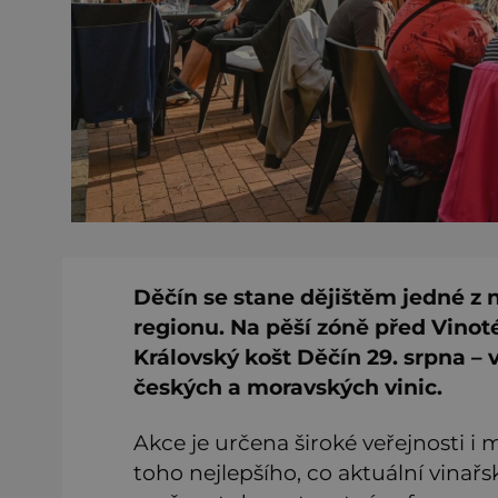
Děčín se stane dějištěm jedné z 
regionu. Na pěší zóně před Vinoté
Královský košt Děčín 29. srpna –
českých a moravských vinic.
Akce je určena široké veřejnosti i 
toho nejlepšího, co aktuální vinař