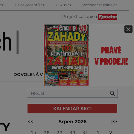
cz
TisíceReceptů.cz
iLuxus.cz
RezidenceOnline.cz
Projekt časopisu
×
DOVOLENÁ V ZAHRANIČÍ
KALENDÁŘ AKCÍ
KALENDÁŘ AKCÍ
<<
Srpen 2026
>>
TY
27
28
29
30
31
1
2