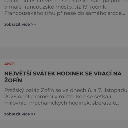
Od 14. do 19. července se pražská Kampa promě
v malé francouzské město. Již 19. ročník
Francouzského trhu přinese do samého srdce
metropole oslavu gastronomie, vína, hudby a
zobrazit více >>
životního stylu, který si Francouzi dokázali povýš
na umění. Pod korunami stromů s výhledem na
Vltavu budou návštěvníci objevovat chutě
jednotlivých regionů Francie, ochutnávat special
od samotných producentů a užíva
AKCE
NEJVĚTŠÍ SVÁTEK HODINEK SE VRACÍ NA
ŽOFÍN
Pražský palác Žofín se ve dnech 6. a 7. listopadu
2026 opět promění v místo, kde se setkají
milovníci mechanických hodinek, sběratelé,
hodináři i zástupci nejvýznamnějších světových
zobrazit více >>
značek. Dvanáctý ročník veletrhu Salon
Exceptional Watches (SEW) naváže na dosud
nejúspěšnější kapitolu své historie, když loňsko