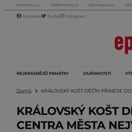
PaníDomu.cz
NašeHvězdy.cz
Epochaplus.cz
21St
Facebook
Twitter
Instagram
NEJKRÁSNĚJŠÍ PAMÁTKY
ZAJÍMAVOSTI
VÝ
Domů
KRÁLOVSKÝ KOŠT DĚČÍN PŘINESE DO 
KRÁLOVSKÝ KOŠT D
CENTRA MĚSTA NEJ