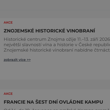
AKCE
ZNOJEMSKÉ HISTORICKÉ VINOBRANÍ
Historické centrum Znojma ožije 11.–13. září 2026
největší slavností vína a historie v České republi
Znojemské historické vinobraní nabídne čtrnáct
multižánrových scén, stovky programových bod
zobrazit více >>
desítky vinařů, velkolepý historický průvod krále
Jana Lucemburského i koncerty známých česk
interpretů. Na jeden víkend se celé město prom
v živoucí kulisu středověku, kde se historie prolí
se
AKCE
FRANCIE NA ŠEST DNÍ OVLÁDNE KAMPU