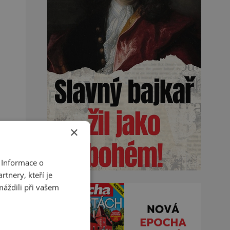
×
 Informace o
tnery, kteří je
máždili při vašem