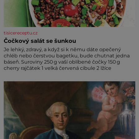
tisicereceptu.cz
Čočkový salát se šunkou
Je lehký, zdravý, a když si k němu dáte opečený
chléb nebo čerstvou bagetku, bude chutnat jedna
báseň. Suroviny 250 g vaší oblíbené čočky 150 g
cherry rajčátek 1 velká červená cibule 2 lžíce