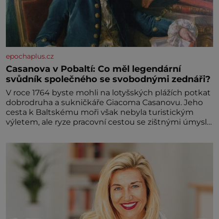
epochaplus.cz
Casanova v Pobaltí: Co měl legendární
svůdník společného se svobodnými zednáři?
V roce 1764 byste mohli na lotyšských plážích potkat
dobrodruha a sukničkáře Giacoma Casanovu. Jeho
cesta k Baltskému moři však nebyla turistickým
výletem, ale ryze pracovní cestou se zištnými úmysly.
Jaký cíl Casanova sledoval, když se například
procházel uličkami lotyšské Rigy? Casanova v Pobaltí
kontaktoval tamní zednářské lóže. Nebyl v této
oblasti žádným nováčkem, protože do zednářské