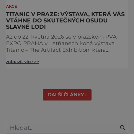
AKCE
TITANIC V PRAZE: VÝSTAVA, KTERÁ VÁS
VTÁHNE DO SKUTEČNÝCH OSUDŮ
SLAVNÉ LODI
Až do 22. května 2026 se v pražském PVA
EXPO PRAHA v Letňanech koná výstava
Titanic – The Artifact Exhibition, která
představuje stovky originálních artefaktů
zobrazit více >>
vyzvednutých z vraku legendární lodi. Díky
autentickým exponátům a silným lidským
příběhům zažijete historii Titaniku,
legendárního parníku, který se v roce 1912 (15.
4. ve 2:20) potopil ke dnu Atlantiku. doslova
DALŠÍ ČLÁNKY ›
na vlastní kůži. Výsta