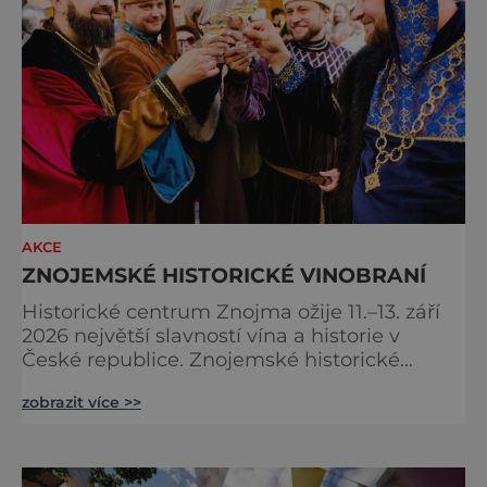
AKCE
ZNOJEMSKÉ HISTORICKÉ VINOBRANÍ
Historické centrum Znojma ožije 11.–13. září
2026 největší slavností vína a historie v
České republice. Znojemské historické
vinobraní nabídne čtrnáct multižánrových
zobrazit více >>
scén, stovky programových bodů, desítky
vinařů, velkolepý historický průvod krále
Jana Lucemburského i koncerty známých
českých interpretů. Na jeden víkend se celé