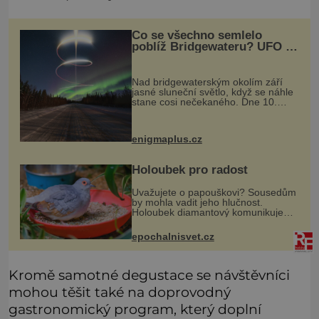
Co se všechno semlelo
poblíž Bridgewateru? UFO na
obloze, monstra v bažinách!
Nad bridgewaterským okolím září
jasné sluneční světlo, když se náhle
stane cosi nečekaného. Dne 10.
května roku 1760 v deset hodin
dopoledne zde dojde k vůbec
prvnímu historicky doloženému
enigmaplus.cz
přeletu UFO
Holoubek pro radost
Uvažujete o papouškovi? Sousedům
by mohla vadit jeho hlučnost.
Holoubek diamantový komunikuje
téměř neslyšitelným pípáním, je
roztomilý a hodí se i pro chovatele
epochalnisvet.cz
začátečníky. Jedná se o nenároč
Kromě samotné degustace se návštěvníci
mohou těšit také na doprovodný
gastronomický program, který doplní