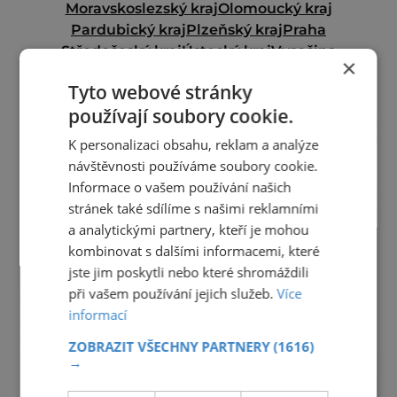
Moravskoslezský kraj
Olomoucký kraj
Pardubický kraj
Plzeňský kraj
Praha
Středočeský kraj
Ústecký kraj
Vysočina
×
Zlínský kraj
Tyto webové stránky
reklama
používají soubory cookie.
K personalizaci obsahu, reklam a analýze
návštěvnosti používáme soubory cookie.
Informace o vašem používání našich
stránek také sdílíme s našimi reklamními
a analytickými partnery, kteří je mohou
kombinovat s dalšími informacemi, které
jste jim poskytli nebo které shromáždili
při vašem používání jejich služeb.
Více
informací
ZOBRAZIT VŠECHNY PARTNERY
(1616)
→