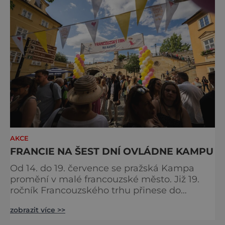
město promění v živoucí kulisu středověku,
kde se historie prolíná se
AKCE
FRANCIE NA ŠEST DNÍ OVLÁDNE KAMPU
Od 14. do 19. července se pražská Kampa
promění v malé francouzské město. Již 19.
ročník Francouzského trhu přinese do
samého srdce metropole oslavu
zobrazit více >>
gastronomie, vína, hudby a životního stylu,
který si Francouzi dokázali povýšit na umění.