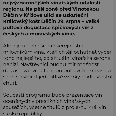
nejvýznamnějších vinařských událostí
regionu. Na pěší zóně před Vinotékou
Děčín v Křížové ulici se uskuteční
Královský košt Děčín 29. srpna – velká
pultová degustace špičkových vín z
českých a moravských vinic.
Akce je určena široké veřejnosti i
milovníkům vína, kteří chtějí ochutnat výběr
toho nejlepšího, co aktuální vinařská sezóna
nabízí. Návštěvníci budou mít možnost
degustovat vína formou pultového servisu a
sami si vybírat jednotlivé vzorky podle vlastní
chuti.
Součástí programu bude prezentace vín
oceněných v prestižních vinařských
soutěžích, včetně titulů z projektu Král vín
České republiky.