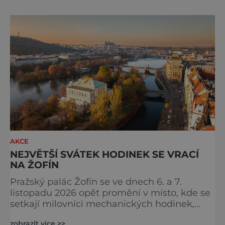
Pod korunami stromů s výhledem na Vltavu
budou návštěvníci objevovat chutě
jednotlivých regionů Francie, ochutnávat
speciality od samotných producentů a užíva
AKCE
NEJVĚTŠÍ SVÁTEK HODINEK SE VRACÍ
NA ŽOFÍN
Pražský palác Žofín se ve dnech 6. a 7.
listopadu 2026 opět promění v místo, kde se
setkají milovníci mechanických hodinek,
sběratelé, hodináři i zástupci
zobrazit více >>