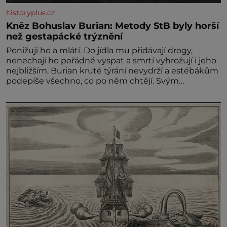
historyplus.cz
Kněz Bohuslav Burian: Metody StB byly horší
než gestapácké trýznění
Ponižují ho a mlátí. Do jídla mu přidávají drogy,
nenechají ho pořádně vyspat a smrtí vyhrožují i jeho
nejbližším. Burian kruté týrání nevydrží a estébákům
podepíše všechno, co po něm chtějí. Svým
podpisem jim potvrdí také to, že na něj během
výslechů nikdo nevyvíjel fyzický ani psychický nátlak.
Syn brněnského řezníka chce být knězem a