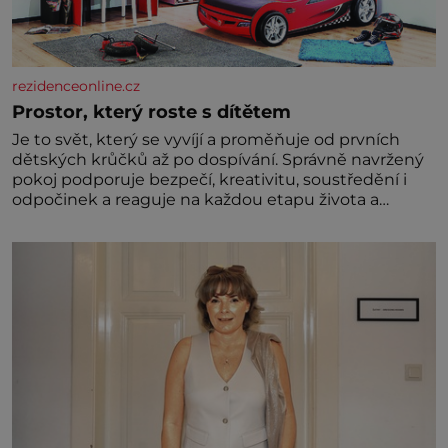
rezidenceonline.cz
Prostor, který roste s dítětem
Je to svět, který se vyvíjí a proměňuje od prvních
dětských krůčků až po dospívání. Správně navržený
pokoj podporuje bezpečí, kreativitu, soustředění i
odpočinek a reaguje na každou etapu života a
specifické potřeby dítěte. Pro nejmenší je klíčová
jednoduchost, měkkost a bezpečí, proto by pokoj
miminka měl působit především klidně a útulně.
Předškolní věk je