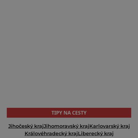
TIPY NA CESTY
Jihočeský kraj
Jihomoravský kraj
Karlovarský kraj
Královéhradecký kraj
Liberecký kraj