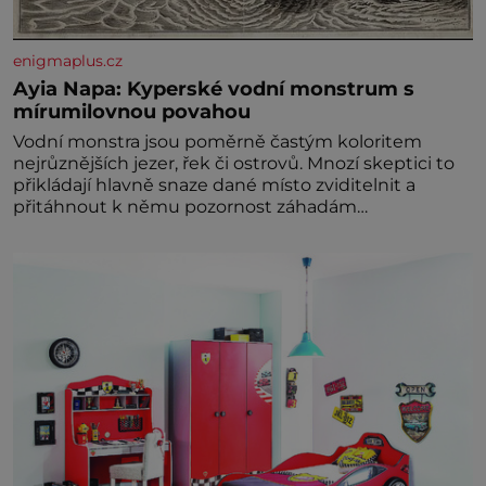
enigmaplus.cz
Ayia Napa: Kyperské vodní monstrum s
mírumilovnou povahou
Vodní monstra jsou poměrně častým koloritem
nejrůznějších jezer, řek či ostrovů. Mnozí skeptici to
přikládají hlavně snaze dané místo zviditelnit a
přitáhnout k němu pozornost záhadám
nakloněných turi