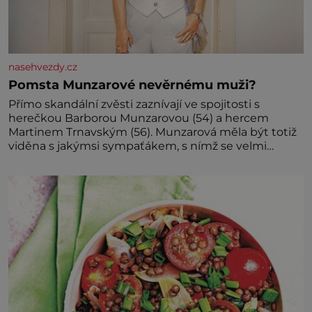
nasehvezdy.cz
Pomsta Munzarové nevěrnému muži?
Přímo skandální zvěsti zaznívají ve spojitosti s
herečkou Barborou Munzarovou (54) a hercem
Martinem Trnavským (56). Munzarová měla být totiž
viděna s jakýmsi sympaťákem, s nímž se velmi
družně, až d