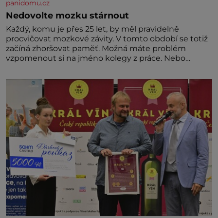
panidomu.cz
Nedovolte mozku stárnout
Každý, komu je přes 25 let, by měl pravidelně
procvičovat mozkové závity. V tomto období se totiž
začíná zhoršovat paměť. Možná máte problém
vzpomenout si na jméno kolegy z práce. Nebo
marně v paměti lovíte název knížky, kterou jste
nedávno přečetli. Je to opravdu tak, s věkem jako
kdyby se paměť rozhodla stávkovat. Cvičte