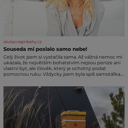
skutecnepribehy.cz
Souseda mi poslalo samo nebe!
Celý život jsem si vystačila sama. Až vážná nemoc mi
ukázala, že největším bohatstvím nejsou peníze ani
vlastní byt, ale člověk, který je ochotný podat
pomocnou ruku. Vždycky jsem byla spíš samotářka.
Nepotřebovala jsem kolem sebe partu kamarádek
ani partnera. Stačily mi knihy, práce a hlavně klid.
Hned po studiích jsem odešla z rodného města,