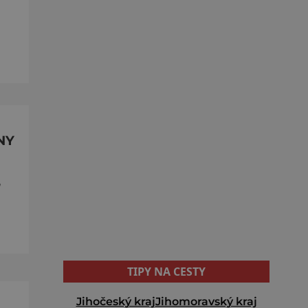
NY
,
TIPY NA CESTY
Jihočeský kraj
Jihomoravský kraj