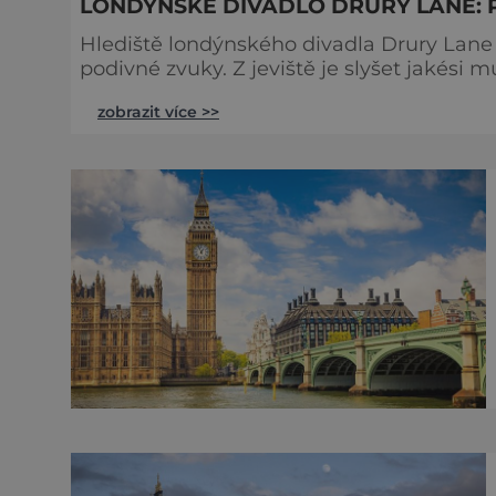
LONDÝNSKÉ DIVADLO DRURY LANE: 
Hlediště londýnského divadla Drury Lane 
podivné zvuky. Z jeviště je slyšet jakési 
tlumené výkřiky. V divadle totiž údajně straší. Stavbu londýnského divadla Drury Lane
zobrazit více >>
bohatý herec a divadelník ze 17. století 