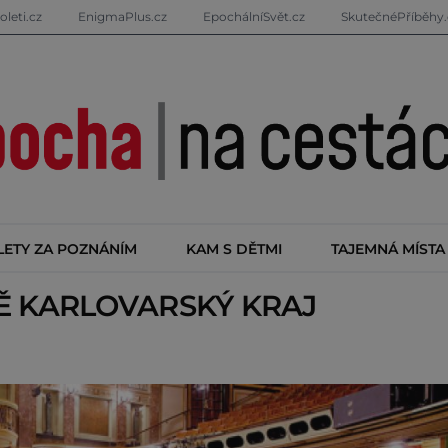
oleti.cz
EnigmaPlus.cz
EpochálníSvět.cz
SkutečnéPříběhy.
LETY ZA POZNÁNÍM
KAM S DĚTMI
TAJEMNÁ MÍSTA
TĚ
KARLOVARSKÝ KRAJ