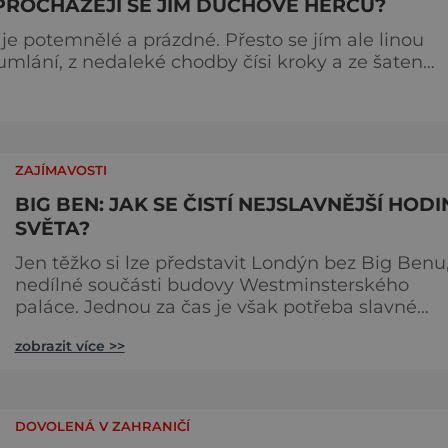
PROCHÁZEJÍ SE JÍM DUCHOVÉ HERCŮ?
je potemnělé a prázdné. Přesto se jím ale linou
mumlání, z nedaleké chodby čísi kroky a ze šaten
 dotoval
jménem Thomas Kill
ZAJÍMAVOSTI
BIG BEN: JAK SE ČISTÍ NEJSLAVNĚJŠÍ HODI
SVĚTA?
Jen těžko si lze představit Londýn bez Big Benu
nedílné součásti budovy Westminsterského
paláce. Jednou za čas je však potřeba slavné
pamětihodnosti opucovat zašedlý kabát. Na konci
zobrazit více >>
srpna roku 2015 loňského roku prošel slavný Big
Ben důkladnou očistnou kúrou, při které mu
čtyřčlenná údržbářská četa, vyzbrojena hadry a
kbelíky s mýdlovou vodou, po několik dní
DOVOLENÁ V ZAHRANIČÍ
navracela zašlý lesk. [caption