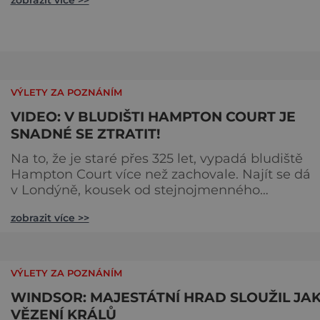
zobrazit více >>
Jak je to možné? Francouzská jeskyně La Marche
byla objevena ve třicátých letech minulého stole
Skrývala překvapivý objev. Foto: pinterest.
VÝLETY ZA POZNÁNÍM
VIDEO: V BLUDIŠTI HAMPTON COURT JE
SNADNÉ SE ZTRATIT!
Na to, že je staré přes 325 let, vypadá bludiště
Hampton Court více než zachovale. Najít se dá
v Londýně, kousek od stejnojmenného
královského paláce. Ze země ho mezi lety 1689 a
zobrazit více >>
1695 vydupou architekti George London (asi 16
1714) a Henry Wise (1653–1738) pro krále Viléma II
Oranžského (1650–1702). Zabírá plochu 1300 m² 
skrývá se v něm 800 metrů cest. Původně se v ž
VÝLETY ZA POZNÁNÍM
plot promění saze
WINDSOR: MAJESTÁTNÍ HRAD SLOUŽIL JA
VĚZENÍ KRÁLŮ