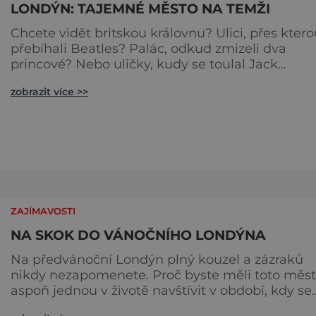
LONDÝN: TAJEMNÉ MĚSTO NA TEMŽI
Chcete vidět britskou královnu? Ulici, přes ktero
přebíhali Beatles? Palác, odkud zmizeli dva
princové? Nebo uličky, kudy se toulal Jack
Rozparovač? Problém je jediný: jak to všechno
zobrazit více >>
stihnout? Kouzelný Londýn vám určitě učaruje.
Trochu se podobá Praze tím, že jednotlivé palác
nejsou daleko od sebe. Pokud už nemáte štěstí,
abyste do Buckinghamského paláce viděli vjížd
či odjíždět královnu Alž
ZAJÍMAVOSTI
NA SKOK DO VÁNOČNÍHO LONDÝNA
Na předvánoční Londýn plný kouzel a zázraků
nikdy nezapomenete. Proč byste měli toto město
aspoň jednou v životě navštívit v období, kdy se
chystá na nejkrásnější svátky v roce? Nákupy,