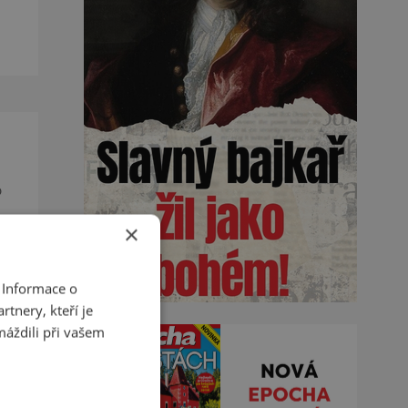
de
o
×
u a
 Informace o
tnery, kteří je
máždili při vašem