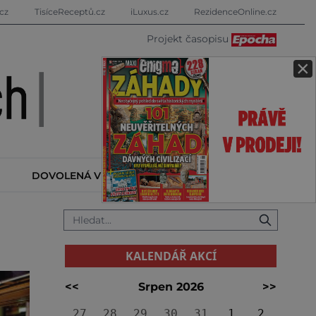
cz
TisíceReceptů.cz
iLuxus.cz
RezidenceOnline.cz
Projekt časopisu
×
DOVOLENÁ V ZAHRANIČÍ
KALENDÁŘ AKCÍ
KALENDÁŘ AKCÍ
<<
Srpen 2026
>>
27
28
29
30
31
1
2