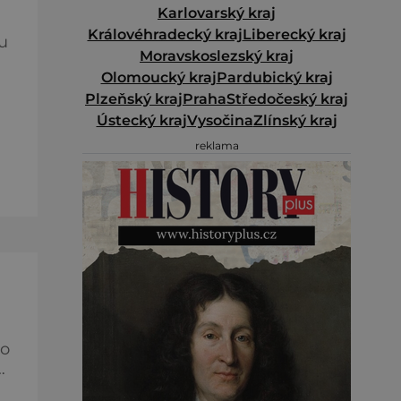
Karlovarský kraj
Královéhradecký kraj
Liberecký kraj
u
Moravskoslezský kraj
Olomoucký kraj
Pardubický kraj
Plzeňský kraj
Praha
Středočeský kraj
Ústecký kraj
Vysočina
Zlínský kraj
e
reklama
ět