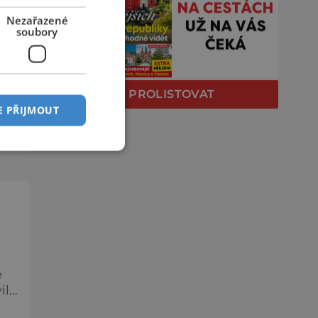
O
Nezařazené
soubory
ě
a
PROLISTOVAT
e
E PŘIJMOUT
c,
ě
ily