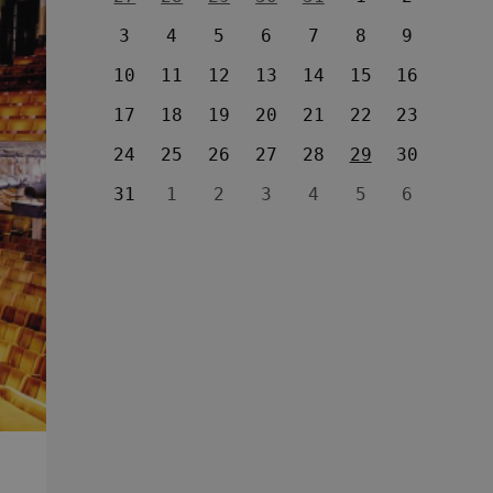
3
4
5
6
7
8
9
10
11
12
13
14
15
16
17
18
19
20
21
22
23
24
25
26
27
28
29
30
31
1
2
3
4
5
6