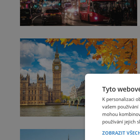
Tyto webové
K personalizaci 
vašem používání n
mohou kombinovat
používání jejich 
ZOBRAZIT VŠEC