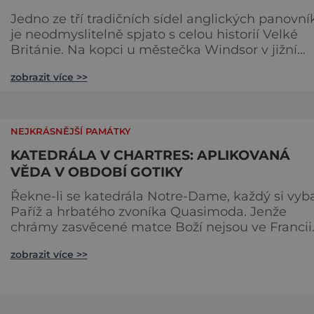
Jedno ze tří tradičních sídel anglických panovní
je neodmyslitelně spjato s celou historií Velké
Británie. Na kopci u městečka Windsor v jižní
Anglii asi 30 kilometrů od Londýna, se tyčí
zobrazit více >>
gigantická stavba, obklopená věčně zelenými
trávníky. Její gotické věže budí obdiv znalců
architektury, vysoké hradby zase respekt nepřáte
kteří by chtěli komplex dobýt. Za bezmála 950 l
NEJKRÁSNĚJŠÍ PAMÁTKY
jeho existence z
KATEDRÁLA V CHARTRES: APLIKOVANÁ
VĚDA V OBDOBÍ GOTIKY
Řekne-li se katedrála Notre-Dame, každý si vyb
Paříž a hrbatého zvoníka Quasimoda. Jenže
chrámy zasvěcené matce Boží nejsou ve Francii
ničím výjimečným. Třeba obyvatelé města Rou
zobrazit více >>
se mohou pochlubit stejnojmennou katedrálou,
která je se svými 151 metry čtvrtou nejvyšší
křesťanskou stavbou světa. Ovšem nejpůsobivěj
perlou toho jména je ta, která se nachází v