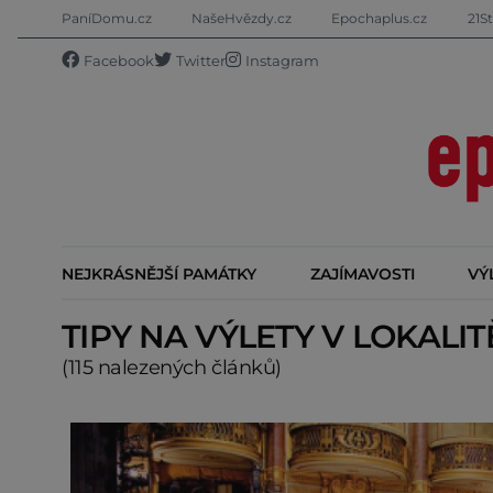
PaníDomu.cz
NašeHvězdy.cz
Epochaplus.cz
21St
Facebook
Twitter
Instagram
NEJKRÁSNĚJŠÍ PAMÁTKY
ZAJÍMAVOSTI
VÝ
TIPY NA VÝLETY V LOKALI
(115 nalezených článků)