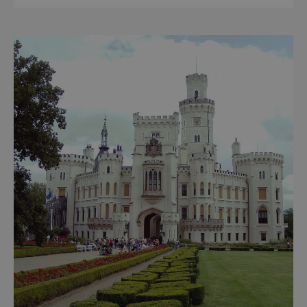
návštěvníky z celého světa. V nadcházejících
měsících se zde propojí kultura, historie i
moderní zážitky do jedinečné nabídky
turistických míst – přinášíme jejich výběr. Po
přibližně pětileté