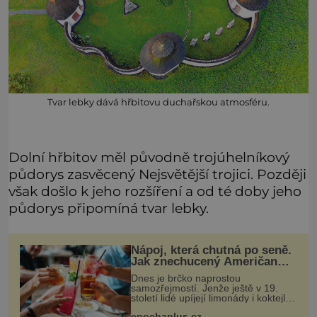
Tvar lebky dává hřbitovu duchařskou atmosféru.
Dolní hřbitov měl původně trojúhelníkový
půdorys zasvěcený Nejsvětější trojici. Později
však došlo k jeho rozšíření a od té doby jeho
půdorys připomíná tvar lebky.
Nápoj, která chutná po seně.
Jak znechucený Američan
vymyslel brčko
Dnes je brčko naprostou
samozřejmostí. Jenže ještě v 19.
století lidé upíjejí limonády i koktejly
dutými stébly žita nebo žitné slámy.
epochaplus.cz