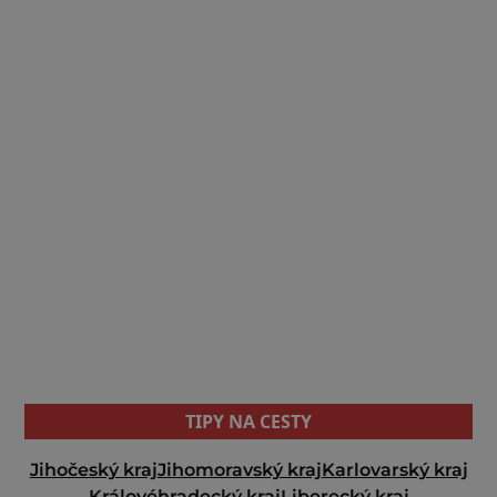
TIPY NA CESTY
Jihočeský kraj
Jihomoravský kraj
Karlovarský kraj
Královéhradecký kraj
Liberecký kraj