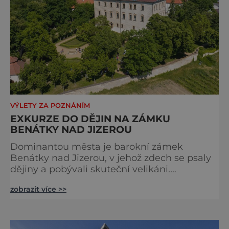
VÝLETY ZA POZNÁNÍM
EXKURZE DO DĚJIN NA ZÁMKU
BENÁTKY NAD JIZEROU
Dominantou města je barokní zámek
Benátky nad Jizerou, v jehož zdech se psaly
dějiny a pobývali skuteční velikáni.
Fenomenální dánský astronom Tycho Brahe
zobrazit více >>
tu prováděl svá slavná astronomická měření
a za zavřenými dveřmi laboratoří hledal
elixíry pro lidstvo. Došlo zde i k osudové
spolupráci s jeho přítelem, slavným Janem