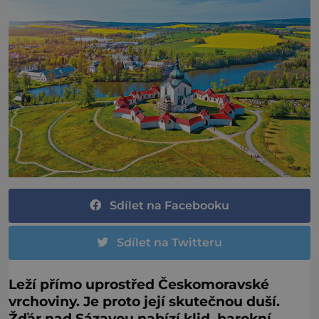
Sdílet na Facebooku
Sdílet na Twitteru
Leží přímo uprostřed Českomoravské
vrchoviny. Je proto její skutečnou duší.
Žďár nad Sázavou nabízí klid, barokní