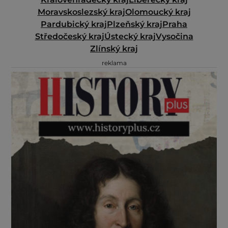
Moravskoslezský kraj
Olomoucký kraj
Pardubický kraj
Plzeňský kraj
Praha
Středočeský kraj
Ústecký kraj
Vysočina
Zlínský kraj
reklama