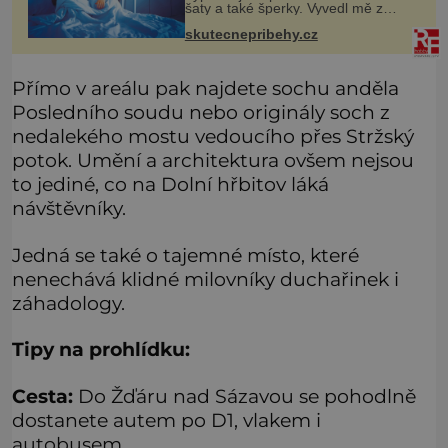
šaty a také šperky. Vyvedl mě z
pokoje ven, v kuchyni totiž začalo
skutecnepribehy.cz
hořet. Stalo se to už moc dávno.
Byla jsem malá holčička, měla jse
Přímo v areálu pak najdete sochu anděla
Posledního soudu nebo originály soch z
nedalekého mostu vedoucího přes Stržský
potok. Umění a architektura ovšem nejsou
to jediné, co na Dolní hřbitov láká
návštěvníky.
Jedná se také o tajemné místo, které
nenechává klidné milovníky duchařinek i
záhadology.
Tipy na prohlídku:
Cesta:
Do Žďáru nad Sázavou se pohodlně
dostanete autem po D1, vlakem i
autobusem.