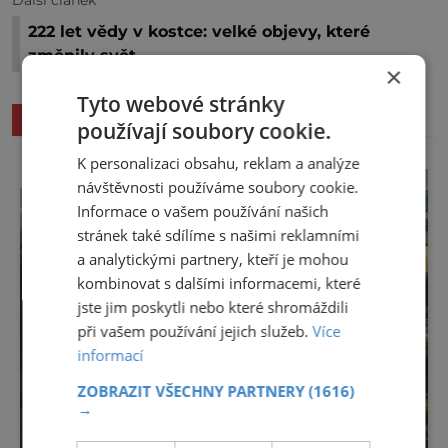
Další článek
222 let vědy v kostce: velké objevy, které
změnily svět
×
Tyto webové stránky
SOUVISEJÍCÍ ČLÁNKY
používají soubory cookie.
K personalizaci obsahu, reklam a analýze
návštěvnosti používáme soubory cookie.
Informace o vašem používání našich
stránek také sdílíme s našimi reklamními
a analytickými partnery, kteří je mohou
kombinovat s dalšími informacemi, které
jste jim poskytli nebo které shromáždili
při vašem používání jejich služeb.
Více
informací
ZOBRAZIT VŠECHNY PARTNERY
(1616)
→