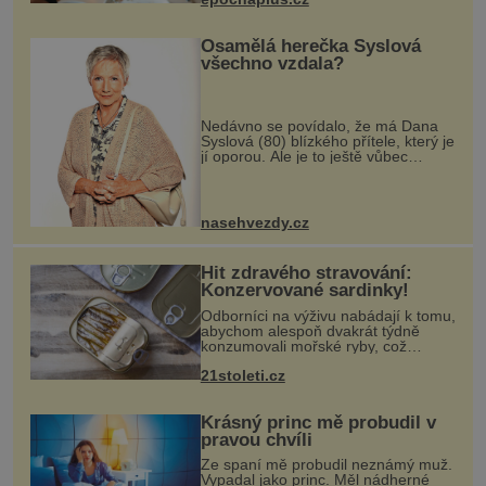
Fungují sice dobře, mají ale jednu
nepříjemnou vlastnost po chvíl
Osamělá herečka Syslová
všechno vzdala?
Nedávno se povídalo, že má Dana
Syslová (80) blízkého přítele, který je
jí oporou. Ale je to ještě vůbec
pravda? V posledních dnech čím dál
častěji mluví o svém odchodu.
Dohnala ji snad samota? Působí
nasehvezdy.cz
Hit zdravého stravování:
Konzervované sardinky!
Odborníci na výživu nabádají k tomu,
abychom alespoň dvakrát týdně
konzumovali mořské ryby, což
ovšem může být zatěžující pro
21stoleti.cz
peněženku. Dobrou zprávou je, že
hvězdou doporučení se nyní staly
konzervo
Krásný princ mě probudil v
pravou chvíli
Ze spaní mě probudil neznámý muž.
Vypadal jako princ. Měl nádherné