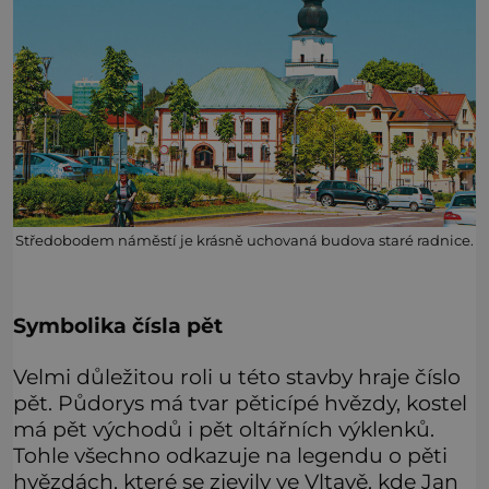
Středobodem náměstí je krásně uchovaná budova staré radnice.
Symbolika čísla pět
Velmi důležitou roli u této stavby hraje číslo
pět. Půdorys má tvar pěticípé hvězdy, kostel
má pět východů i pět oltářních výklenků.
Tohle všechno odkazuje na legendu o pěti
hvězdách, které se zjevily ve Vltavě, kde Jan