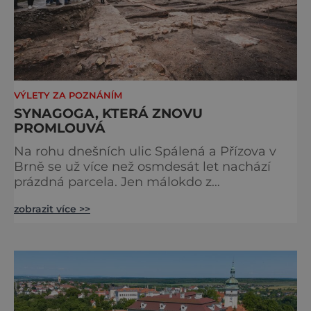
VÝLETY ZA POZNÁNÍM
SYNAGOGA, KTERÁ ZNOVU
PROMLOUVÁ
Na rohu dnešních ulic Spálená a Přízova v
Brně se už více než osmdesát let nachází
prázdná parcela. Jen málokdo z
kolemjdoucích tuší, že právě zde stála jedna
zobrazit více >>
z největších synagog v českých zemích –
monumentální stavba, která byla po
desetiletí symbolem sebevědomé a
prosperující židovské komunity. Brněnská
Velká synagoga byla slavnostně otevřena v
roce 1856, v době, kdy se město proměňovalo
v p