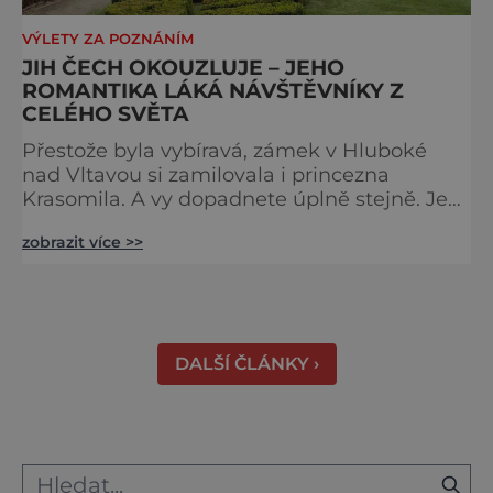
VÝLETY ZA POZNÁNÍM
JIH ČECH OKOUZLUJE – JEHO
ROMANTIKA LÁKÁ NÁVŠTĚVNÍKY Z
CELÉHO SVĚTA
Přestože byla vybíravá, zámek v Hluboké
nad Vltavou si zamilovala i princezna
Krasomila. A vy dopadnete úplně stejně. Je
totiž jedním z nejkrásnějších u nás. Vypadá
zobrazit více >>
jako nazdobený bílý dort na svatební tabuli.
Právě proto tam proudí desítky tisíc turistů.
Zámek, který najdete 9 kilometrů od
Českých Budějovic, byl inspirován anglickým
královským
DALŠÍ ČLÁNKY ›