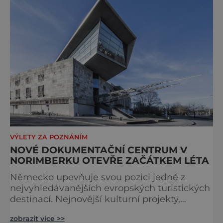
Keplerem. Tímto historickým setkáním je
inspirována i zážitková mobilní detek
VÝLETY ZA POZNÁNÍM
NOVÉ DOKUMENTAČNÍ CENTRUM V
NORIMBERKU OTEVŘE ZAČÁTKEM LÉTA
Německo upevňuje svou pozici jedné z
nejvyhledávanějších evropských turistických
destinací. Nejnovější kulturní projekty,
otevření inovativních muzeí a velkolepé
zobrazit více >>
rekonstrukce historických památek přitahují