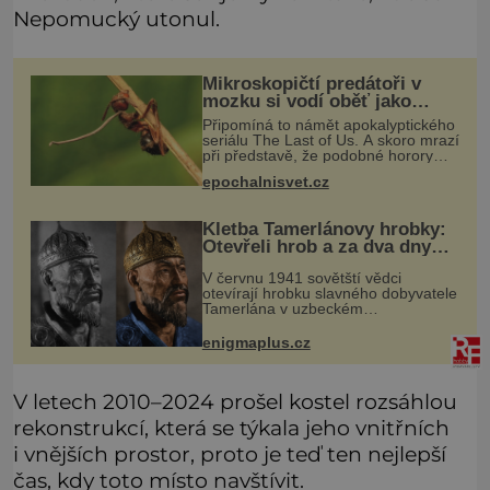
Nepomucký utonul.
Mikroskopičtí predátoři v
mozku si vodí oběť jako
loutku
Připomíná to námět apokalyptického
seriálu The Last of Us. A skoro mrazí
při představě, že podobné horory
probíhají v přírodě běžně – s tím
epochalnisvet.cz
rozdílem, že nejde pouze o infekce
parazitickou houbou a že
Kletba Tamerlánovy hrobky:
Otevřeli hrob a za dva dny
začala invaze do SSSR.
V červnu 1941 sovětští vědci
Náhoda, nebo varování?
otevírají hrobku slavného dobyvatele
Tamerlána v uzbeckém
Samarkandu. O dva dny později
nacistické Německo zahajuje operaci
enigmaplus.cz
Barbarossa a napadá Sovětský svaz.
Shoda dat je
V letech 2010–2024 prošel kostel rozsáhlou
rekonstrukcí, která se týkala jeho vnitřních
i vnějších prostor, proto je teď ten nejlepší
čas, kdy toto místo navštívit.