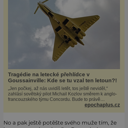
Tragédie na letecké přehlídce v
Goussainville: Kde se tu vzal ten letoun?!
„Jen počkej, až nás uvidíš letět, tos ještě neviděl,“
zahlásí sovětský pilot Michail Kozlov směrem k anglo-
francouzského týmu Concordu. Bude to právě
epochaplus.cz
konkurenční boj, co bude stát za smrtí celé 6členné
posádky Tupoleva Tu-144, zničením několika domů,
usmrcením 8 lidí na zemi (z toho 3 dětí) a 60 váž
No a pak ještě potěšte svého muže tím, že