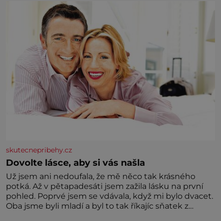
skutecnepribehy.cz
Dovolte lásce, aby si vás našla
Už jsem ani nedoufala, že mě něco tak krásného
potká. Až v pětapadesáti jsem zažila lásku na první
pohled. Poprvé jsem se vdávala, když mi bylo dvacet.
Oba jsme byli mladí a byl to tak říkajíc sňatek z
rozumu. Rodiče nás dali dohromady, Toník byl dobře