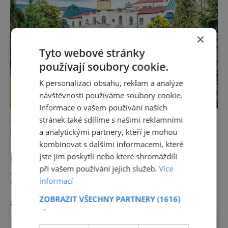
×
Tyto webové stránky
používají soubory cookie.
K personalizaci obsahu, reklam a analýze
návštěvnosti používáme soubory cookie.
Informace o vašem používání našich
stránek také sdílíme s našimi reklamními
ZAJÍMAVOSTI
SLÁVA PIEŠŤANSKÉHO BAHNA
a analytickými partnery, kteří je mohou
PŘESÁHLA HRANICE EVROPY
kombinovat s dalšími informacemi, které
jste jim poskytli nebo které shromáždili
Lidé se sem jezdí léčit už celých 200 let.
při vašem používání jejich služeb.
Více
A mnoho z těch, kdo Piešťany okusili, se
informací
vrací. Nejenže prospějí svému zdraví, ale užijí
si tu i bohatý společenský život. Když se
ZOBRAZIT VŠECHNY PARTNERY
(1616)
zobrazit více >>
řekne slovenské lázně, Piešťany bývají první
→
volbou. Jejich věhlas je mezinárodní. A není
divu. Město rozprostřené na březích řeky