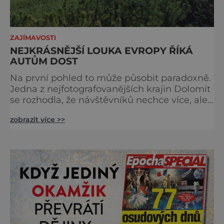
ZAJÍMAVOSTI
NEJKRÁSNĚJŠÍ LOUKA EVROPY ŘÍKÁ
AUTŮM DOST
Na první pohled to může působit paradoxně.
Jedna z nejfotografovanějších krajin Dolomit
se rozhodla, že návštěvníků nechce více, ale
méně. Alpe di Siusi, největší vysokohorská
zobrazit více >>
louka v Evropě, zavádí od léta 2026 nová
pravidla příjezdu, která mají jediný cíl –
zachovat místo, kvůli němuž sem lidé
přijíždějí. Nejde o boj proti turistům. Jde o
ochranu krajiny, která už nechce být obětí
vlastního úspě