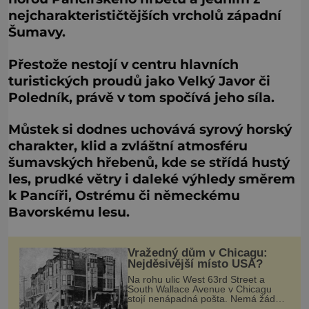
nejcharakterističtějších vrcholů západní
Šumavy.
Přestože nestojí v centru hlavních
turistických proudů jako Velký Javor či
Poledník, právě v tom spočívá jeho síla.
Můstek si dodnes uchovává syrový horský
charakter, klid a zvláštní atmosféru
šumavských hřebenů, kde se střídá hustý
les, prudké větry i daleké výhledy směrem
k Pancíři, Ostrému či německému
Bavorskému lesu.
Vražedný dům v Chicagu:
Nejděsivější místo USA?
Na rohu ulic West 63rd Street a
South Wallace Avenue v Chicagu
stojí nenápadná pošta. Nemá žádný
speciální nápis ani pamětní desku. A