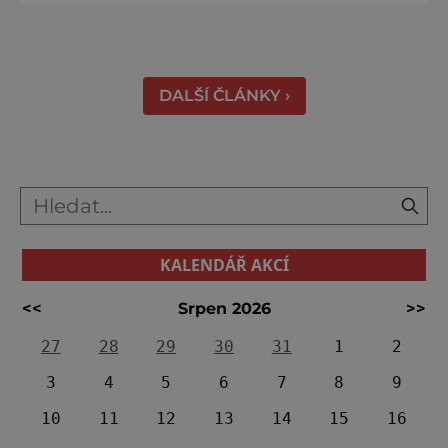
katastrofě. Vezměte si k ruce kalendář a
projděte společně s námi historii křížem
krážem. Je 10. dubna roku 49 př. n. l. a na
břehu říčky Rubikon pronáší Gaius Julius
DALŠÍ ČLÁNKY ›
Caesar svou slavnou vě
KALENDÁŘ AKCÍ
<<
Srpen 2026
>>
27
28
29
30
31
1
2
3
4
5
6
7
8
9
10
11
12
13
14
15
16