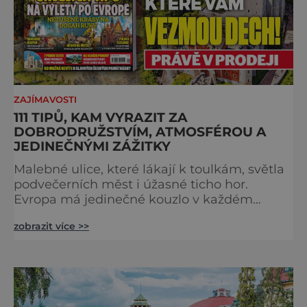
ZAJÍMAVOSTI
111 TIPŮ, KAM VYRAZIT ZA
DOBRODRUŽSTVÍM, ATMOSFÉROU A
JEDINEČNÝMI ZÁŽITKY
Malebné ulice, které lákají k toulkám, světla
podvečerních měst i úžasné ticho hor.
Evropa má jedinečné kouzlo v každém
období. Nové číslo Světa na dlani Speciál vás
zobrazit více >>
zve na cestu plnou inspirace, dobrodružství i
romantiky. Přinášíme vám 111 skvělých tipů,
kam vyrazit. Objevte krásu Evropy v celé její
podobě. Města s neopakovatelnou
atmosférou Vydejte se s námi na prohlídku
měst, která patří k