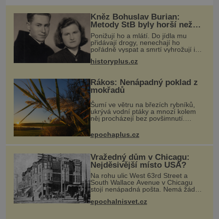
Kněz Bohuslav Burian:
Metody StB byly horší než
gestapácké trýznění
Ponižují ho a mlátí. Do jídla mu
přidávají drogy, nenechají ho
pořádně vyspat a smrtí vyhrožují i
jeho nejbližším. Burian kruté týrání
historyplus.cz
nevydrží a estébákům podepíše
všechno, co po něm chtějí. Svým
pod
Rákos: Nenápadný poklad z
mokřadů
Šumí ve větru na březích rybníků,
ukrývá vodní ptáky a mnozí kolem
něj procházejí bez povšimnutí.
Přesto právě rákos pomáhal stavět
domy, vyrábět lodě, zapisovat první
epochaplus.cz
texty a inspiroval řadu pověstí.
Vražedný dům v Chicagu:
Nejděsivější místo USA?
Na rohu ulic West 63rd Street a
South Wallace Avenue v Chicagu
stojí nenápadná pošta. Nemá žádný
speciální nápis ani pamětní desku. A
epochalnisvet.cz
přesto prý místní zaměstnanci neradi
chodí do sklepa. Právě tady t