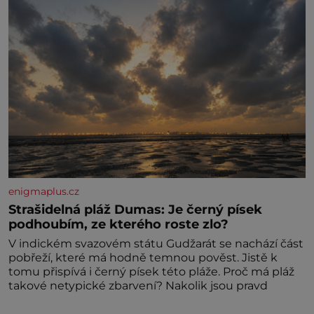
enigmaplus.cz
Strašidelná pláž Dumas: Je černý písek
podhoubím, ze kterého roste zlo?
V indickém svazovém státu Gudžarát se nachází část
pobřeží, které má hodně temnou pověst. Jistě k
tomu přispívá i černý písek této pláže. Proč má pláž
takové netypické zbarvení? Nakolik jsou pravd