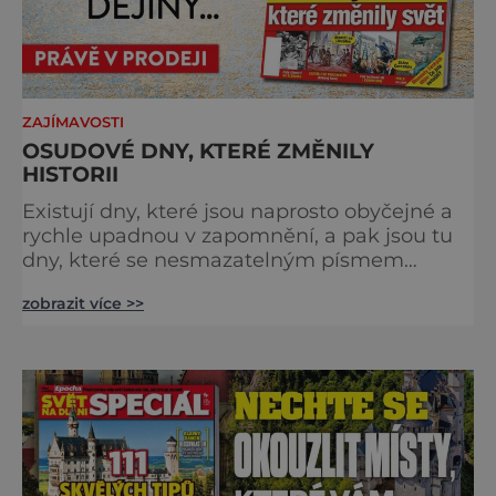
ZAJÍMAVOSTI
OSUDOVÉ DNY, KTERÉ ZMĚNILY
HISTORII
Existují dny, které jsou naprosto obyčejné a
rychle upadnou v zapomnění, a pak jsou tu
dny, které se nesmazatelným písmem
otisknou do lidské historie, a je jedno, jestli
zobrazit více >>
dojde k významnému objevu nebo děsivé
katastrofě. Vezměte si k ruce kalendář a
projděte společně s námi historii křížem
krážem. Je 10. dubna roku 49 př. n. l. a na
břehu říčky Rubikon pronáší Gaius Julius
Caesar svou slavnou vě