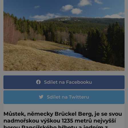
Sdílet na Facebooku
Sdílet na Twitteru
Můstek, německy Brückel Berg, je se svou
nadmořskou výškou 1235 metrů nejvyšší
horou Pancířského hřbetu a jedním z