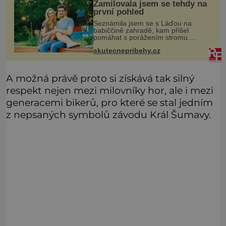
Zamilovala jsem se tehdy na
první pohled
Seznámila jsem se s Láďou na
babiččině zahradě, kam přišel
pomáhat s porážením stromu.
Babička mě před ním ale varovala…
skutecnepribehy.cz
Babička se mě často ptávala, kdy se
už konečně vdám. Dost mě to
deptalo,
A možná právě proto si získává tak silný
respekt nejen mezi milovníky hor, ale i mezi
generacemi bikerů, pro které se stal jedním
z nepsaných symbolů závodu Král Šumavy.