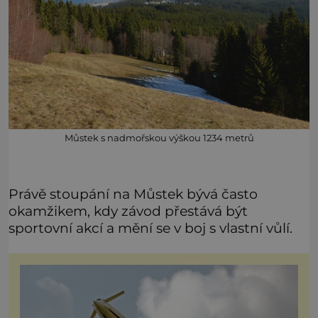
Můstek s nadmořskou výškou 1234 metrů
Právě stoupání na Můstek bývá často
okamžikem, kdy závod přestává být
sportovní akcí a mění se v boj s vlastní vůlí.