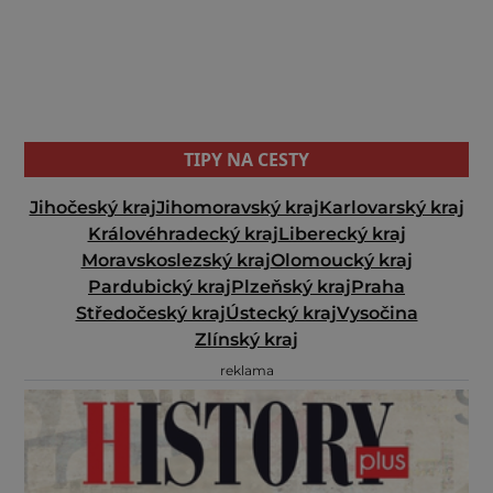
TIPY NA CESTY
Jihočeský kraj
Jihomoravský kraj
Karlovarský kraj
Královéhradecký kraj
Liberecký kraj
Moravskoslezský kraj
Olomoucký kraj
Pardubický kraj
Plzeňský kraj
Praha
Středočeský kraj
Ústecký kraj
Vysočina
Zlínský kraj
reklama