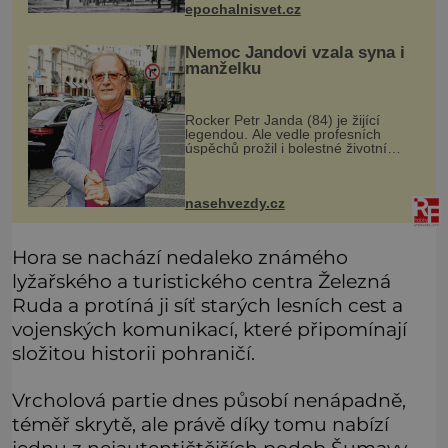
epochalnisvet.cz
přesto prý místní zaměstnanci neradi
chodí do sklepa. Právě tady t
Nemoc Jandovi vzala syna i
manželku
Rocker Petr Janda (84) je žijící
legendou. Ale vedle profesních
úspěchů prožil i bolestné životní
zkoušky. Zpěvák Petr Janda (84),
frontman skupiny Olympic, je otcem
celkem pěti dětí. Přestože se můž
nasehvezdy.cz
Hora se nachází nedaleko známého
lyžařského a turistického centra Železná
Ruda a protíná ji síť starých lesních cest a
vojenských komunikací, které připomínají
složitou historii pohraničí.
Vrcholová partie dnes působí nenápadně,
téměř skrytě, ale právě díky tomu nabízí
jednu z nejautentičtějších podob Šumavy —