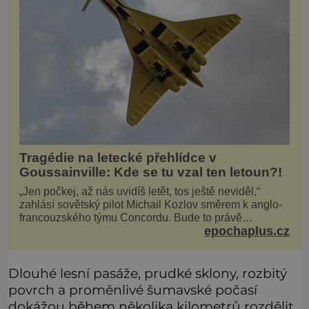
Tragédie na letecké přehlídce v
Goussainville: Kde se tu vzal ten letoun?!
„Jen počkej, až nás uvidíš letět, tos ještě neviděl,“
zahlásí sovětský pilot Michail Kozlov směrem k anglo-
francouzského týmu Concordu. Bude to právě
epochaplus.cz
konkurenční boj, co bude stát za smrtí celé 6členné
posádky Tupoleva Tu-144, zničením několika domů,
usmrcením 8 lidí na zemi (z toho 3 dětí) a 60 váž
Dlouhé lesní pasáže, prudké sklony, rozbitý
povrch a proměnlivé šumavské počasí
dokážou během několika kilometrů rozdělit