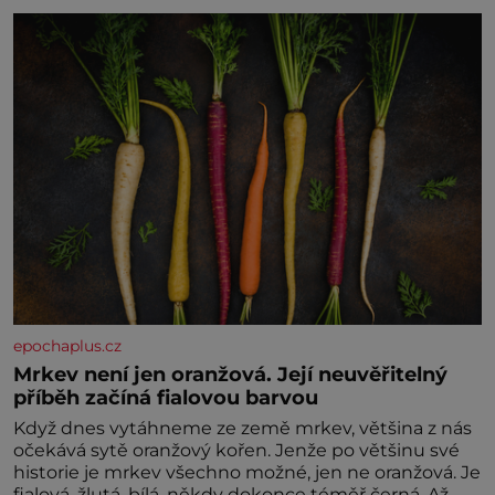
zaopatřený mladý muž. Manželství nám oběma moc
nesvědčilo, brzy jsme zjistili, že
epochaplus.cz
Mrkev není jen oranžová. Její neuvěřitelný
příběh začíná fialovou barvou
Když dnes vytáhneme ze země mrkev, většina z nás
očekává sytě oranžový kořen. Jenže po většinu své
historie je mrkev všechno možné, jen ne oranžová. Je
fialová, žlutá, bílá, někdy dokonce téměř černá. Až