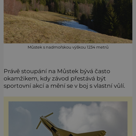
Můstek s nadmořskou výškou 1234 metrů
Právě stoupání na Můstek bývá často
okamžikem, kdy závod přestává být
sportovní akcí a mění se v boj s vlastní vůlí.