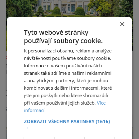
×
Tyto webové stránky
používají soubory cookie.
K personalizaci obsahu, reklam a analýze
návštěvnosti používáme soubory cookie.
ZAJÍMAVOSTI
SLÁVA PIEŠŤANSKÉHO BAHNA
Informace o vašem používání našich
PŘESÁHLA HRANICE EVROPY
stránek také sdílíme s našimi reklamními
a analytickými partnery, kteří je mohou
Lidé se sem jezdí léčit už celých 200 let.
kombinovat s dalšími informacemi, které
A mnoho z těch, kdo Piešťany okusili, se
jste jim poskytli nebo které shromáždili
vrací. Nejenže prospějí svému zdraví, ale užijí
si tu i bohatý společenský život. Když se
při vašem používání jejich služeb.
Více
zobrazit více >>
řekne slovenské lázně, Piešťany bývají první
informací
volbou. Jejich věhlas je mezinárodní. A není
ZOBRAZIT VŠECHNY PARTNERY
(1616)
divu. Město rozprostřené na březích řeky
→
Váhu je proslulé termálními prameny