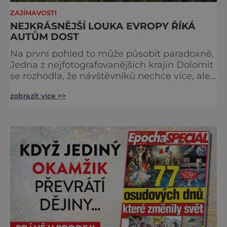
ZAJÍMAVOSTI
NEJKRÁSNĚJŠÍ LOUKA EVROPY ŘÍKÁ
AUTŮM DOST
Na první pohled to může působit paradoxně.
Jedna z nejfotografovanějších krajin Dolomit
se rozhodla, že návštěvníků nechce více, ale
méně. Alpe di Siusi, největší vysokohorská
zobrazit více >>
louka v Evropě, zavádí od léta 2026 nová
pravidla příjezdu, která mají jediný cíl –
zachovat místo, kvůli němuž sem lidé
přijíždějí. Nejde o boj proti turistům. Jde o
ochranu krajiny, která už nechce být obětí
vlastního úspě