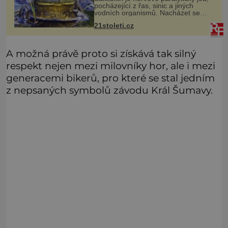
pocházející z řas, sinic a jiných
vodních organismů. Nacházet se
však může i v lidmi konzumovaných
21stoleti.cz
mlžích, jako jsou ústřice nebo slávky.
K příznakům otravy patří
A možná právě proto si získává tak silný
respekt nejen mezi milovníky hor, ale i mezi
generacemi bikerů, pro které se stal jedním
z nepsaných symbolů závodu Král Šumavy.