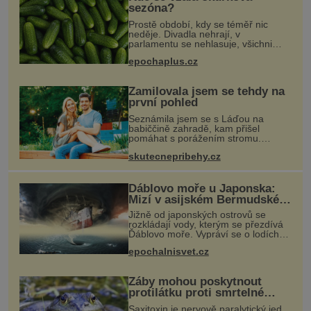
sezóna?
Prostě období, kdy se téměř nic
neděje. Divadla nehrají, v
parlamentu se nehlasuje, všichni
jsou na dovolené a média tak nemají
epochaplus.cz
o čem mluvit a psát. A vymýšlejí si
proto témata, které nikoho nezajímaj
Zamilovala jsem se tehdy na
první pohled
Seznámila jsem se s Láďou na
babiččině zahradě, kam přišel
pomáhat s porážením stromu.
Babička mě před ním ale varovala…
skutecnepribehy.cz
Babička se mě často ptávala, kdy se
už konečně vdám. Dost mě to
deptalo,
Ďáblovo moře u Japonska:
Mizí v asijském Bermudském
trojúhelníku lodě ve spárech
Jižně od japonských ostrovů se
neznámé síly?
rozkládají vody, kterým se přezdívá
Ďáblovo moře. Vypráví se o lodích
mizejících beze stopy, podivných
epochalnisvet.cz
světlech, zrádných proudech i
mořských dracích, kteří měli tyto ko
Žáby mohou poskytnout
protilátku proti smrtelné
otravě měkkýši
Saxitoxin je nervově paralytický jed,