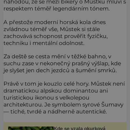
náhodou, že se mezi bikery o Můstku mluví s
respektem téměř legendárním tónem.
A přestože moderní horská kola dnes
zvládnou téměř vše, Můstek si stále
zachovává schopnost prověřit fyzičku,
techniku i mentální odolnost.
Za deště se cesta mění v těžké bahno, v
suchu zase v nekonečný prašný výšlap, kde
je slyšet jen dech jezdců a šumění smrků.
Právě v tom je kouzlo celé hory. Můstek není
dramatickou alpskou dominantou ani
turistickou ikonou s velkolepou
architekturou. Je symbolem syrové Šumavy
— tiché, tvrdé a nádherně autentické.
Kde se vzala okurková