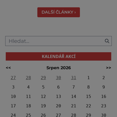
krážem. Je 10. dubna roku 49 př. n. l. a na
břehu říčky Rubikon pronáší Gaius Julius
DALŠÍ ČLÁNKY ›
Caesar svou slavnou vě
KALENDÁŘ AKCÍ
<<
Srpen 2026
>>
27
28
29
30
31
1
2
3
4
5
6
7
8
9
10
11
12
13
14
15
16
17
18
19
20
21
22
23
24
25
26
27
28
29
30