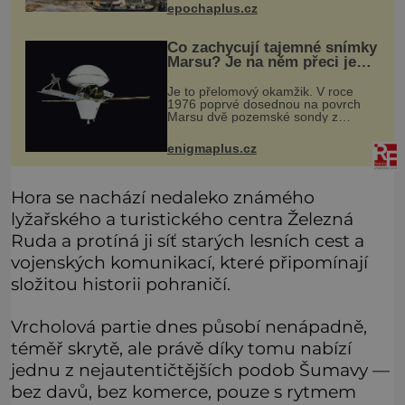
epochaplus.cz
zkušenosti mají s takovým životem
Židé. Už od středověku jsou totiž
Co zachycují tajemné snímky
Marsu? Je na něm přeci jen
voda?
Je to přelomový okamžik. V roce
1976 poprvé dosednou na povrch
Marsu dvě pozemské sondy z
amerického vesmírného programu
Viking, které jsou schopny pořídit
enigmaplus.cz
fotografie záhadami opředené rudé
planety. V
Hora se nachází nedaleko známého
lyžařského a turistického centra Železná
Ruda a protíná ji síť starých lesních cest a
vojenských komunikací, které připomínají
složitou historii pohraničí.
Vrcholová partie dnes působí nenápadně,
téměř skrytě, ale právě díky tomu nabízí
jednu z nejautentičtějších podob Šumavy —
bez davů, bez komerce, pouze s rytmem