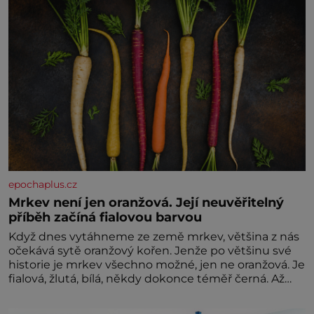
epochaplus.cz
Mrkev není jen oranžová. Její neuvěřitelný
příběh začíná fialovou barvou
Když dnes vytáhneme ze země mrkev, většina z nás
očekává sytě oranžový kořen. Jenže po většinu své
historie je mrkev všechno možné, jen ne oranžová. Je
fialová, žlutá, bílá, někdy dokonce téměř černá. Až
díky stovkám let pečlivého šlechtění se z ní stává
zelenina, bez které si českou zahradu ani