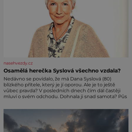
nasehvezdy.cz
Osamělá herečka Syslová všechno vzdala?
Nedávno se povídalo, že má Dana Syslová (80)
blízkého přítele, který je jí oporou. Ale je to ještě
vůbec pravda? V posledních dnech čím dál častěji
mluví o svém odchodu. Dohnala ji snad samota? Půs