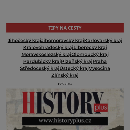
TIPY NA CESTY
Jihočeský kraj
Jihomoravský kraj
Karlovarský kraj
Královéhradecký kraj
Liberecký kraj
Moravskoslezský kraj
Olomoucký kraj
Pardubický kraj
Plzeňský kraj
Praha
Středočeský kraj
Ústecký kraj
Vysočina
Zlínský kraj
reklama