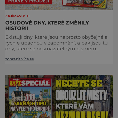
ZAJÍMAVOSTI
OSUDOVÉ DNY, KTERÉ ZMĚNILY
HISTORII
Existují dny, které jsou naprosto obyčejné a
rychle upadnou v zapomnění, a pak jsou tu
dny, které se nesmazatelným písmem
otisknou do lidské historie, a je jedno, jestli
zobrazit více >>
dojde k významnému objevu nebo děsivé
katastrofě. Vezměte si k ruce kalendář a
projděte společně s námi historii křížem
krážem. Je 10. dubna roku 49 př. n. l. a na
břehu říčky Rubikon pronáší Gaius Julius
Caesar svou slavnou vě