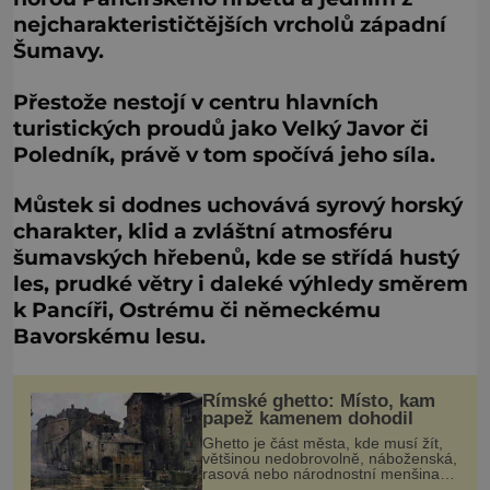
nejcharakterističtějších vrcholů západní
Šumavy.
Přestože nestojí v centru hlavních
turistických proudů jako Velký Javor či
Poledník, právě v tom spočívá jeho síla.
Můstek si dodnes uchovává syrový horský
charakter, klid a zvláštní atmosféru
šumavských hřebenů, kde se střídá hustý
les, prudké větry i daleké výhledy směrem
k Pancíři, Ostrému či německému
Bavorskému lesu.
Římské ghetto: Místo, kam
papež kamenem dohodil
Ghetto je část města, kde musí žít,
většinou nedobrovolně, náboženská,
rasová nebo národnostní menšina
obyvatel. Bohaté historické