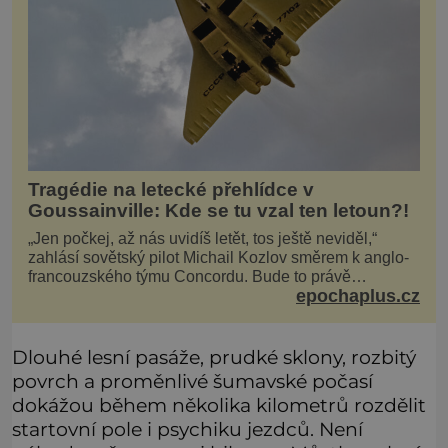
Tragédie na letecké přehlídce v
Goussainville: Kde se tu vzal ten letoun?!
„Jen počkej, až nás uvidíš letět, tos ještě neviděl,“
zahlásí sovětský pilot Michail Kozlov směrem k anglo-
francouzského týmu Concordu. Bude to právě
epochaplus.cz
konkurenční boj, co bude stát za smrtí celé 6členné
posádky Tupoleva Tu-144, zničením několika domů,
usmrcením 8 lidí na zemi (z toho 3 dětí) a 60 váž
Dlouhé lesní pasáže, prudké sklony, rozbitý
povrch a proměnlivé šumavské počasí
dokážou během několika kilometrů rozdělit
startovní pole i psychiku jezdců. Není