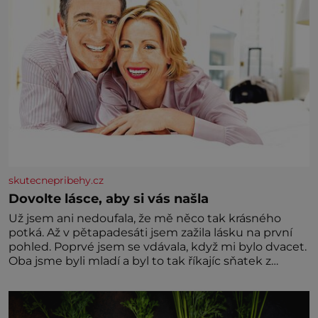
skutecnepribehy.cz
Dovolte lásce, aby si vás našla
Už jsem ani nedoufala, že mě něco tak krásného
potká. Až v pětapadesáti jsem zažila lásku na první
pohled. Poprvé jsem se vdávala, když mi bylo dvacet.
Oba jsme byli mladí a byl to tak říkajíc sňatek z
rozumu. Rodiče nás dali dohromady, Toník byl dobře
zaopatřený mladý muž. Manželství nám oběma moc
nesvědčilo, brzy jsme zjistili, že