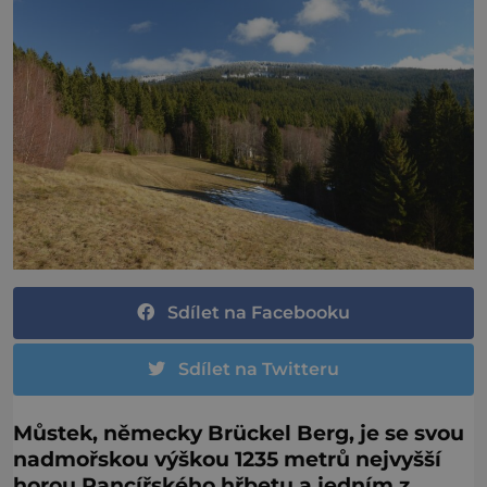
Sdílet na Facebooku
Sdílet na Twitteru
Můstek, německy Brückel Berg, je se svou
nadmořskou výškou 1235 metrů nejvyšší
horou Pancířského hřbetu a jedním z