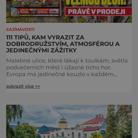
ZAJÍMAVOSTI
111 TIPŮ, KAM VYRAZIT ZA
DOBRODRUŽSTVÍM, ATMOSFÉROU A
JEDINEČNÝMI ZÁŽITKY
Malebné ulice, které lákají k toulkám, světla
podvečerních měst i úžasné ticho hor.
Evropa má jedinečné kouzlo v každém
období. Nové číslo Světa na dlani Speciál vás
zobrazit více >>
zve na cestu plnou inspirace, dobrodružství i
romantiky. Přinášíme vám 111 skvělých tipů,
kam vyrazit. Objevte krásu Evropy v celé její
podobě. Města s neopakovatelnou
atmosférou Vydejte se s námi na prohlídku
měst, která patří k