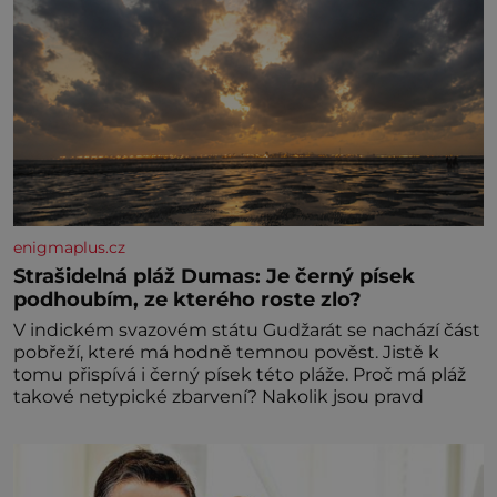
enigmaplus.cz
Strašidelná pláž Dumas: Je černý písek
podhoubím, ze kterého roste zlo?
V indickém svazovém státu Gudžarát se nachází část
pobřeží, které má hodně temnou pověst. Jistě k
tomu přispívá i černý písek této pláže. Proč má pláž
takové netypické zbarvení? Nakolik jsou pravd