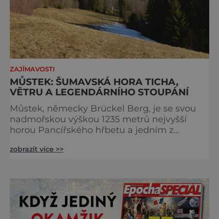
ZAJÍMAVOSTI
MŮSTEK: ŠUMAVSKÁ HORA TICHA,
VĚTRU A LEGENDÁRNÍHO STOUPÁNÍ
Můstek, německy Brückel Berg, je se svou
nadmořskou výškou 1235 metrů nejvyšší
horou Pancířského hřbetu a jedním z
nejcharakterističtějších vrcholů západní
zobrazit více >>
Šumavy. Přestože nestojí v centru hlavních
turistických proudů jako Velký Javor či
Poledník, právě v tom spočívá jeho síla.
Můstek si dodnes uchovává syrový horský
charakter, klid a zvláštní atmosféru
šumavských hřebenů, kde se střídá hustý les