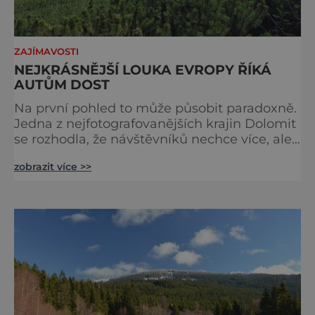
ZAJÍMAVOSTI
NEJKRÁSNĚJŠÍ LOUKA EVROPY ŘÍKÁ
AUTŮM DOST
Na první pohled to může působit paradoxně.
Jedna z nejfotografovanějších krajin Dolomit
se rozhodla, že návštěvníků nechce více, ale
méně. Alpe di Siusi, největší vysokohorská
zobrazit více >>
louka v Evropě, zavádí od léta 2026 nová
pravidla příjezdu, která mají jediný cíl –
zachovat místo, kvůli němuž sem lidé
přijíždějí. Nejde o boj proti turistům. Jde o
ochranu krajiny, která už nechce být obětí
vlastního úspě