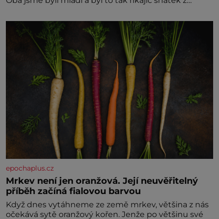
Oba jsme byli mladí a byl to tak říkajíc sňatek z
rozumu. Rodiče nás dali dohromady, Toník byl dobře
zaopatřený mladý muž. Manželství nám oběma moc
nesvědčilo, brzy jsme zjistili, že
epochaplus.cz
Mrkev není jen oranžová. Její neuvěřitelný
příběh začíná fialovou barvou
Když dnes vytáhneme ze země mrkev, většina z nás
očekává sytě oranžový kořen. Jenže po většinu své