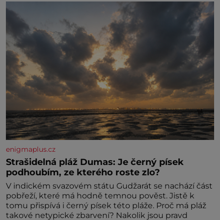
enigmaplus.cz
Strašidelná pláž Dumas: Je černý písek
podhoubím, ze kterého roste zlo?
V indickém svazovém státu Gudžarát se nachází část
pobřeží, které má hodně temnou pověst. Jistě k
tomu přispívá i černý písek této pláže. Proč má pláž
takové netypické zbarvení? Nakolik jsou pravd