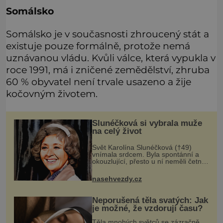
Somálsko
Somálsko je v současnosti zhroucený stát a
existuje pouze formálně, protože nemá
uznávanou vládu. Kvůli válce, která vypukla v
roce 1991, má i zničené zemědělství, zhruba
60 % obyvatel není trvale usazeno a žije
kočovným životem.
Slunéčková si vybrala muže
na celý život
Svět Karolína Slunéčková (†49)
vnímala srdcem. Byla spontánní a
okouzlující, přesto u ní neměli četní
obdivovatelé nejmenší šanci. Měla
všechny předpoklady stát se
nasehvezdy.cz
hvězdou, ale Karolína Slunéčková
(†4
Neporušená těla svatých: Jak
je možné, že vzdorují času?
Těla mnohých světců se zázračně