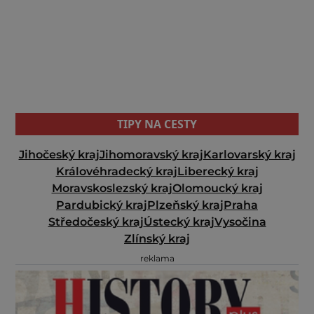
TIPY NA CESTY
Jihočeský kraj
Jihomoravský kraj
Karlovarský kraj
Královéhradecký kraj
Liberecký kraj
Moravskoslezský kraj
Olomoucký kraj
Pardubický kraj
Plzeňský kraj
Praha
Středočeský kraj
Ústecký kraj
Vysočina
Zlínský kraj
reklama