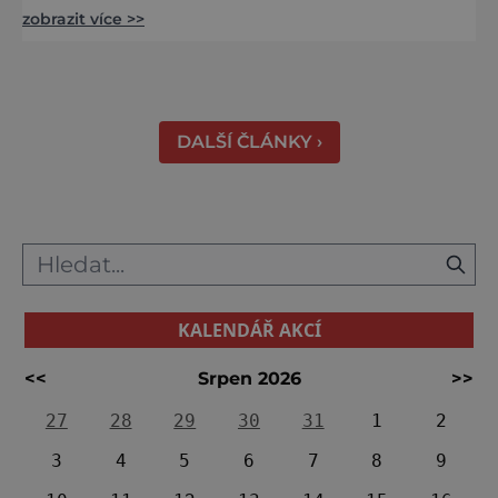
zobrazit více >>
řekne slovenské lázně, Piešťany bývají první
volbou. Jejich věhlas je mezinárodní. A není
divu. Město rozprostřené na březích řeky
Váhu je proslulé termálními prameny
DALŠÍ ČLÁNKY ›
KALENDÁŘ AKCÍ
<<
Srpen 2026
>>
27
28
29
30
31
1
2
3
4
5
6
7
8
9