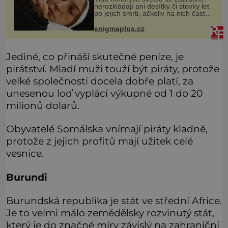
nerozkládají ani desítky či stovky let
po jejich smrti, ačkoliv na nich často
nebylo provedeno balzamování či
jiné pokusy o konzervaci.
enigmaplus.cz
Neporušené ostatky bývají považo
Jediné, co přináší skutečné peníze, je
pirátství. Mladí muži touží být piráty, protože
velké společnosti docela dobře platí, za
unesenou loď vyplácí výkupné od 1 do 20
milionů dolarů.
Obyvatelé Somálska vnímají piráty kladně,
protože z jejich profitů mají užitek celé
vesnice.
Burundi
Burundská republika je stát ve střední Africe.
Je to velmi málo zemědělsky rozvinutý stát,
který je do značné míry závislý na zahraniční