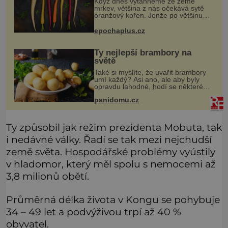
Když dnes vytáhneme ze země
mrkev, většina z nás očekává sytě
oranžový kořen. Jenže po většinu
své historie je mrkev všechno
možné, jen ne oranžová. Je fialová,
epochaplus.cz
žlutá, bílá, někdy dokonce téměř
černá.
Ty nejlepší brambory na
světě
Také si myslíte, že uvařit brambory
umí každý? Asi ano, ale aby byly
opravdu lahodné, hodí se některé
jednoduché triky. Že jsou různé
panidomu.cz
varné typy od A, tedy na saláty, po D
na kaši, určitě víte, takže
Ty způsobil jak režim prezidenta Mobuta, tak
i nedávné války. Řadí se tak mezi nejchudší
země světa. Hospodářské problémy vyústily
v hladomor, který měl spolu s nemocemi až
3,8 milionů obětí.
Průměrná délka života v Kongu se pohybuje
34 – 49 let a podvýživou trpí až 40 %
obyvatel.