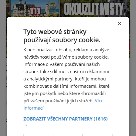
Caesar svou slavnou vě
×
Tyto webové stránky
používají soubory cookie.
K personalizaci obsahu, reklam a analýze
návštěvnosti používáme soubory cookie.
Informace o vašem používání našich
ZAJÍMAVOSTI
111 TIPŮ, KAM VYRAZIT ZA
stránek také sdílíme s našimi reklamními
DOBRODRUŽSTVÍM, ATMOSFÉROU A
a analytickými partnery, kteří je mohou
JEDINEČNÝMI ZÁŽITKY
kombinovat s dalšími informacemi, které
jste jim poskytli nebo které shromáždili
Malebné ulice, které lákají k toulkám, světla
při vašem používání jejich služeb.
Více
podvečerních měst i úžasné ticho hor.
informací
Evropa má jedinečné kouzlo v každém
období. Nové číslo Světa na dlani Speciál vás
ZOBRAZIT VŠECHNY PARTNERY
(1616)
zobrazit více >>
zve na cestu plnou inspirace, dobrodružství i
→
romantiky. Přinášíme vám 111 skvělých tipů,
kam vyrazit. Objevte krásu Evropy v celé její