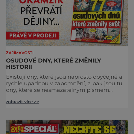
ZAJÍMAVOSTI
OSUDOVÉ DNY, KTERÉ ZMĚNILY
HISTORII
Existují dny, které jsou naprosto obyčejné a
rychle upadnou v zapomnění, a pak jsou tu
dny, které se nesmazatelným písmem
otisknou do lidské historie, a je jedno, jestli
zobrazit více >>
dojde k významnému objevu nebo děsivé
katastrofě. Vezměte si k ruce kalendář a
projděte společně s námi historii křížem
krážem. Je 10. dubna roku 49 př. n. l. a na
břehu říčky Rubikon pronáší Gaius Julius