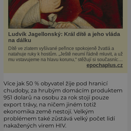
Ludvík Jagellonský: Král dítě a jeho vláda
na dálku
Dítě ve zlatem vyšívané peřince spokojeně žvatlá a
natahuje ruky k hostům. „Ještě neumí řádně mluvit, a už
mu vstavujeme na hlavu korunu,“ stěžují si současníci,
epochaplus.cz
pro které je k neuvěření, že droboučký princ se dnes
stal králem. Otázka za milion, na niž by všichni,
zejména stárnoucí a nemocný král Vl
Více jak 50 % obyvatel žije pod hranicí
chudoby, za hrubým domácím produktem
951 dolarů na osobu za rok stojí pouze
export trávy, na ničem jiném totiž
ekonomika země nestojí. Velkým
problémem také zůstává velký počet lidí
nakažených virem HIV.