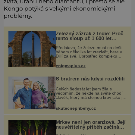
zlata, uranu nebo diamantu, i přesto se ale
Kongo potýká s velkými ekonomickými
problémy.
Železný zázrak z Indie: Proč
tento sloup už 1 600 let
nezná rez?
Představa, že železo musí na dešti
během několika let zrezivět, bere v
Dillí za své. Uprostřed komplexu
Qutb stojí více než sedm metrů
vysoký železný sloup, který už
enigmaplus.cz
přibližně 1 600 let odolává počasí
S bratrem nás kdysi rozdělili
Celých šedesát let jsem žila s
vědomím, že někde na světě chodí
člověk, který má stejnou krev jako já.
Jen jsem si už nedovedla vybavit
jeho tvář. Byli jsme ještě malí, když
skutecnepribehy.cz
jsme s mým o šest let mlad
Mrkev není jen oranžová. Její
neuvěřitelný příběh začíná
fialovou barvou