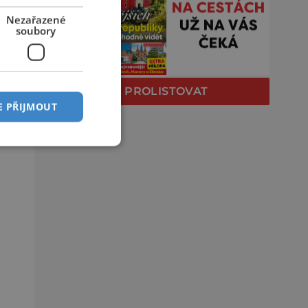
Nezařazené
soubory
PROLISTOVAT
E PŘIJMOUT