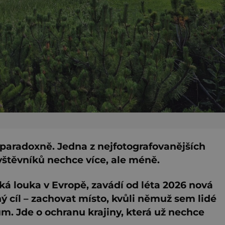
paradoxně. Jedna z nejfotografovanějších
vštěvníků nechce více, ale méně.
ská louka v Evropě, zavádí od léta 2026 nová
ný cíl – zachovat místo, kvůli němuž sem lidé
stům. Jde o ochranu krajiny, která už nechce