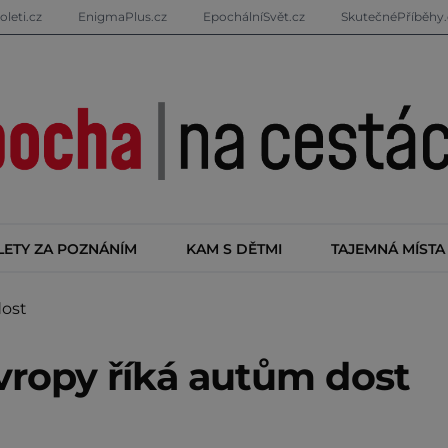
oleti.cz
EnigmaPlus.cz
EpochálníSvět.cz
SkutečnéPříběhy.
LETY ZA POZNÁNÍM
KAM S DĚTMI
TAJEMNÁ MÍSTA
dost
vropy říká autům dost