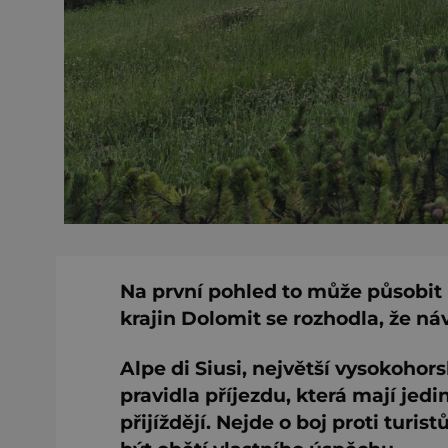
Na první pohled to může působit 
krajin Dolomit se rozhodla, že ná
Alpe di Siusi, největší vysokohor
pravidla příjezdu, která mají jedi
přijíždějí. Nejde o boj proti turi