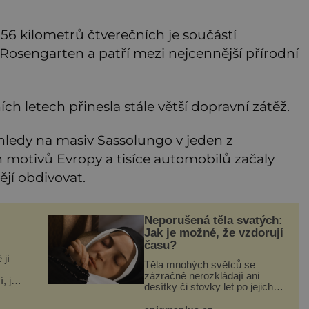
 56 kilometrů čtverečních je součástí
Rosengarten a patří mezi nejcennější přírodní
ích letech přinesla stále větší dopravní zátěž.
ýhledy na masiv Sassolungo v jeden z
h motivů Evropy a tisíce automobilů začaly
ějí obdivovat.
Neporušená těla svatých:
Jak je možné, že vzdorují
času?
 jí
Těla mnohých světců se
zázračně nerozkládají ani
, jak
desítky či stovky let po jejich
á v
smrti, ačkoliv na nich často
nebylo provedeno balzamování