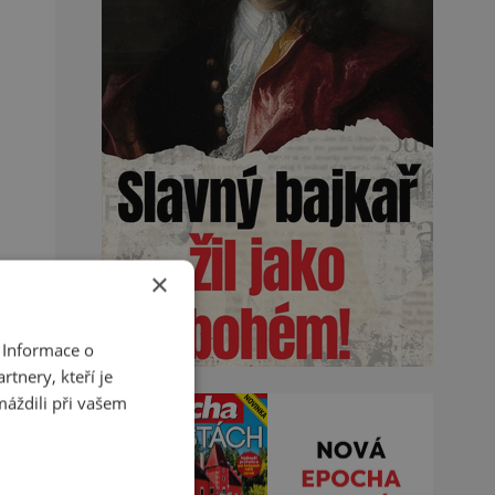
×
 Informace o
tnery, kteří je
máždili při vašem