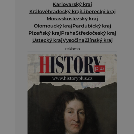
Karlovarský kraj
Královéhradecký kraj
Liberecký kraj
Moravskoslezský kraj
Olomoucký kraj
Pardubický kraj
Plzeňský kraj
Praha
Středočeský kraj
Ústecký kraj
Vysočina
Zlínský kraj
reklama