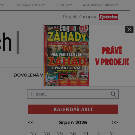
cz
TisíceReceptů.cz
iLuxus.cz
RezidenceOnline.cz
Projekt časopisu
×
DOVOLENÁ V ZAHRANIČÍ
KALENDÁŘ AKCÍ
KALENDÁŘ AKCÍ
<<
Srpen 2026
>>
27
28
29
30
31
1
2