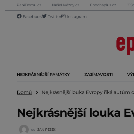
PaníDomu.cz
NašeHvězdy.cz
Epochaplus.cz
21St
Facebook
Twitter
Instagram
NEJKRÁSNĚJŠÍ PAMÁTKY
ZAJÍMAVOSTI
VÝ
Domů
Nejkrásnější louka Evropy říká autům 
Nejkrásnější louka E
od
JAN PEŠEK