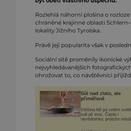
být obětí vlastního úspěchu.
Rozlehlá náhorní plošina o rozloze
chráněné krajinné oblasti Schlern–
lokality Jižního Tyrolska.
Právě její popularita však v posledn
Sociální sítě proměnily ikonické v
nejvyhledávanějších fotografickýc
ohrožovat to, co návštěvníci přijížd
Sůl nad zlato, ale
přiměřeně
Většina lidí po celém světě
soli až moc. Často i
nevědomky, protože netuší
velké množství se jí skrýv
průmyslově vyráběných