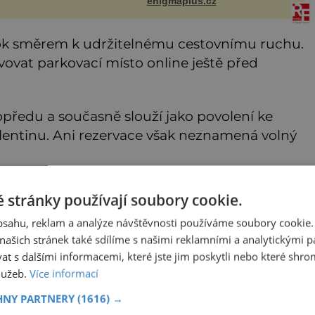
enigmaplus.cz
h
či jiné pokusy o konzervaci.
Neporušené ostatky bývají
považo
krok směrem k udržitelnému cestovnímu ruchu.
vovat parkovací místo online ještě před
dopředu a současně slouží jako povolení ke
alentinu. Ani rezervace však neznamená volný
dla uzavřena každý den mezi 9.00 a 17.00
 stránky používají soubory cookie.
rní plošinu vyjet před devátou ranní. Sjezd
obsahu, reklam a analýze návštěvnosti používáme soubory cookie.
ašich stránek také sdílíme s našimi reklamními a analytickými par
 s dalšími informacemi, které jste jim poskytli nebo které shro
služeb.
Více informací
HNY PARTNERY
(1616) →