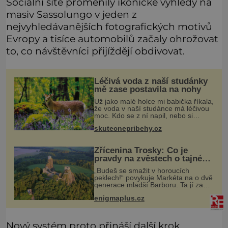
Sociální sítě proměnily ikonické výhledy na
masiv Sassolungo v jeden z
nejvyhledávanějších fotografických motivů
Evropy a tisíce automobilů začaly ohrožovat
to, co návštěvníci přijíždějí obdivovat.
Léčivá voda z naší studánky
mě zase postavila na nohy
Už jako malé holce mi babička říkala,
že voda v naší studánce má léčivou
moc. Kdo se z ní napil, nebo si
natrhal bylinky kolem, tomu se
skutecnepribehy.cz
ulevilo. Ráda vzpomínám na své
dětství a na studánku, která se u
Zřícenina Trosky: Co je
pravdy na zvěstech o tajné
chodbě?
„Budeš se smažit v horoucích
peklech!“ povykuje Markéta na o dvě
generace mladší Barboru. Ta jí za
chvíli slovní palbu opětuje. První je
enigmaplus.cz
zarytá katolička, druhá přesvědčená
kališnice. A každá z nich s
Nový systém proto přináší další krok