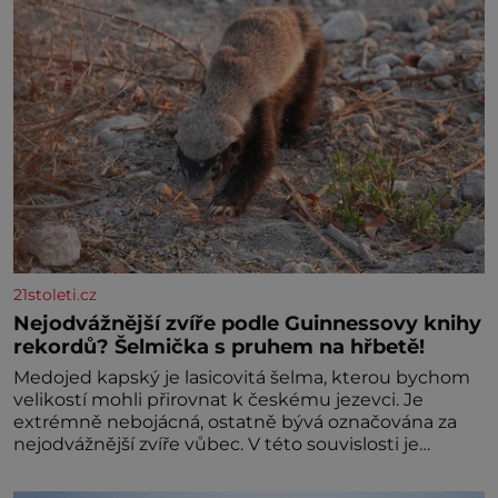
21stoleti.cz
Nejodvážnější zvíře podle Guinnessovy knihy
rekordů? Šelmička s pruhem na hřbetě!
Medojed kapský je lasicovitá šelma, kterou bychom
velikostí mohli přirovnat k českému jezevci. Je
extrémně nebojácná, ostatně bývá označována za
nejodvážnější zvíře vůbec. V této souvislosti je
dokonc