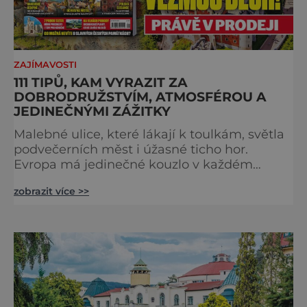
ZAJÍMAVOSTI
111 TIPŮ, KAM VYRAZIT ZA
DOBRODRUŽSTVÍM, ATMOSFÉROU A
JEDINEČNÝMI ZÁŽITKY
Malebné ulice, které lákají k toulkám, světla
podvečerních měst i úžasné ticho hor.
Evropa má jedinečné kouzlo v každém
období. Nové číslo Světa na dlani Speciál vás
zobrazit více >>
zve na cestu plnou inspirace, dobrodružství i
romantiky. Přinášíme vám 111 skvělých tipů,
kam vyrazit. Objevte krásu Evropy v celé její
podobě. Města s neopakovatelnou
atmosférou Vydejte se s námi na prohlídku
měst, která patří k