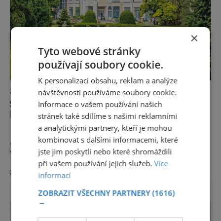
×
Tyto webové stránky
používají soubory cookie.
K personalizaci obsahu, reklam a analýze
návštěvnosti používáme soubory cookie.
ZAJÍMAVOSTI
SLÁVA PIEŠŤANSKÉHO BAHNA
Informace o vašem používání našich
PŘESÁHLA HRANICE EVROPY
stránek také sdílíme s našimi reklamními
a analytickými partnery, kteří je mohou
Lidé se sem jezdí léčit už celých 200 let.
kombinovat s dalšími informacemi, které
A mnoho z těch, kdo Piešťany okusili, se
jste jim poskytli nebo které shromáždili
vrací. Nejenže prospějí svému zdraví, ale užijí
si tu i bohatý společenský život. Když se
při vašem používání jejich služeb.
Více
zobrazit více >>
řekne slovenské lázně, Piešťany bývají první
informací
volbou. Jejich věhlas je mezinárodní. A není
ZOBRAZIT VŠECHNY PARTNERY
(1616)
divu. Město rozprostřené na březích řeky
→
Váhu je proslulé termálními prameny