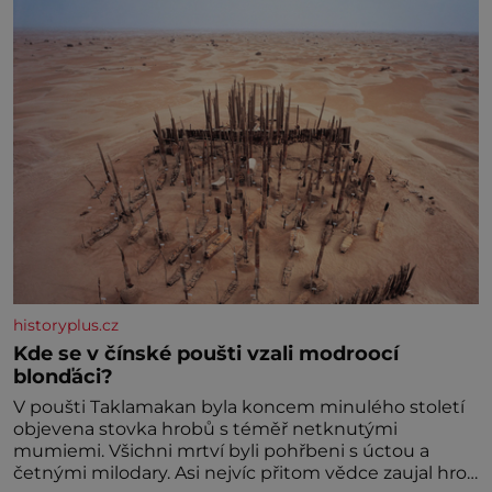
historyplus.cz
Kde se v čínské poušti vzali modroocí
blonďáci?
V poušti Taklamakan byla koncem minulého století
objevena stovka hrobů s téměř netknutými
mumiemi. Všichni mrtví byli pohřbeni s úctou a
četnými milodary. Asi nejvíc přitom vědce zaujal hrob