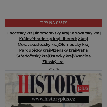
TIPY NA CESTY
Jihočeský kraj
Jihomoravský kraj
Karlovarský kraj
Královéhradecký kraj
Liberecký kraj
Moravskoslezský kraj
Olomoucký kraj
Pardubický kraj
Plzeňský kraj
Praha
Středočeský kraj
Ústecký kraj
Vysočina
Zlínský kraj
reklama