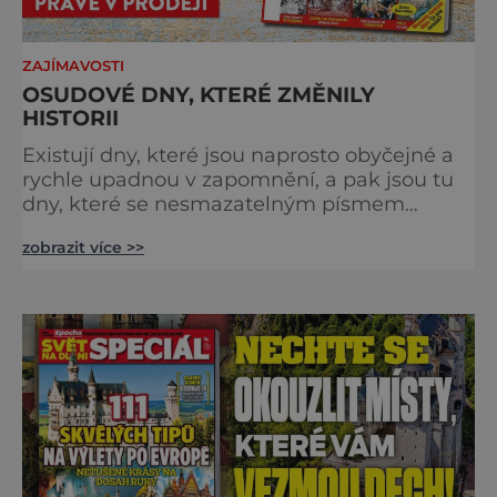
ZAJÍMAVOSTI
OSUDOVÉ DNY, KTERÉ ZMĚNILY
HISTORII
Existují dny, které jsou naprosto obyčejné a
rychle upadnou v zapomnění, a pak jsou tu
dny, které se nesmazatelným písmem
otisknou do lidské historie, a je jedno, jestli
zobrazit více >>
dojde k významnému objevu nebo děsivé
katastrofě. Vezměte si k ruce kalendář a
projděte společně s námi historii křížem
krážem. Je 10. dubna roku 49 př. n. l. a na
břehu říčky Rubikon pronáší Gaius Julius
Caesar svou slavnou vě