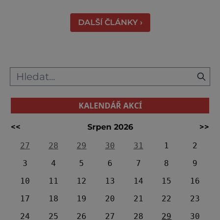
krážem. Je 10. dubna roku 49 př. n. l. a na
břehu říčky Rubikon pronáší Gaius Julius
DALŠÍ ČLÁNKY ›
Caesar svou slavnou vě
KALENDÁŘ AKCÍ
<<
Srpen 2026
>>
27
28
29
30
31
1
2
3
4
5
6
7
8
9
10
11
12
13
14
15
16
17
18
19
20
21
22
23
24
25
26
27
28
29
30