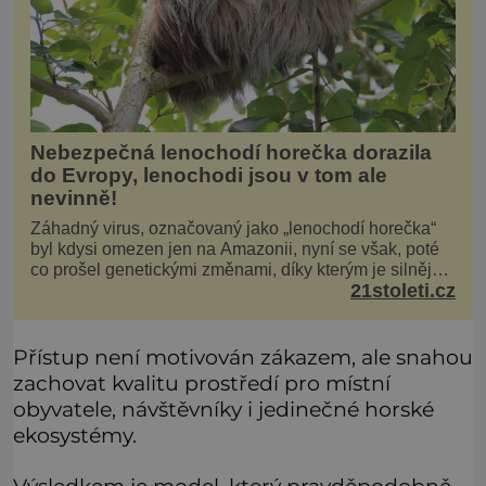
Nebezpečná lenochodí horečka dorazila
do Evropy, lenochodi jsou v tom ale
nevinně!
Záhadný virus, označovaný jako „lenochodí horečka“
byl kdysi omezen jen na Amazonii, nyní se však, poté
co prošel genetickými změnami, díky kterým je silnější,
21stoleti.cz
šíří po celé Americe a první případy se objevily už i v
Evropě. Máme se bát? Virus oropouche (čti oropuče),
jak se odborně nazývá, byl až do
Přístup není motivován zákazem, ale snahou
zachovat kvalitu prostředí pro místní
obyvatele, návštěvníky i jedinečné horské
ekosystémy.
Výsledkem je model, který pravděpodobně