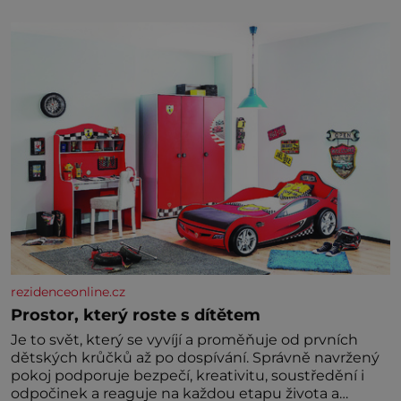
tříměsíčního chlapečka s modrou filcovou čapkou, z
níž se draly blonďaté vlásky. Fakt, že jsou těla
dávných lidí nesmírně dobře zachovalá, přičítají
odborníci zdejším klimatickým podmínkám. Sucho,
prosolené písky a extrémně
rezidenceonline.cz
Prostor, který roste s dítětem
Je to svět, který se vyvíjí a proměňuje od prvních
dětských krůčků až po dospívání. Správně navržený
pokoj podporuje bezpečí, kreativitu, soustředění i
odpočinek a reaguje na každou etapu života a