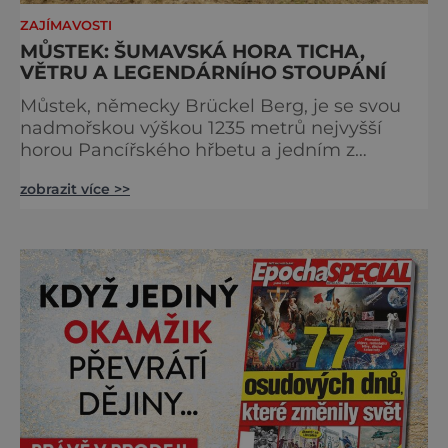
ZAJÍMAVOSTI
MŮSTEK: ŠUMAVSKÁ HORA TICHA,
VĚTRU A LEGENDÁRNÍHO STOUPÁNÍ
Můstek, německy Brückel Berg, je se svou
nadmořskou výškou 1235 metrů nejvyšší
horou Pancířského hřbetu a jedním z
nejcharakterističtějších vrcholů západní
zobrazit více >>
Šumavy. Přestože nestojí v centru hlavních
turistických proudů jako Velký Javor či
Poledník, právě v tom spočívá jeho síla.
Můstek si dodnes uchovává syrový horský
charakter, klid a zvláštní atmosféru
šumavských hřebenů, kde se střídá hustý les