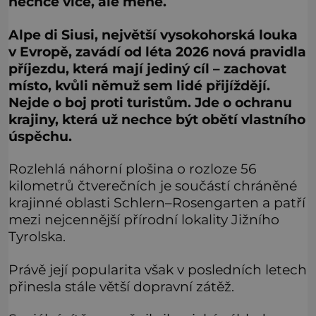
nechce více, ale méně.
Alpe di Siusi, největší vysokohorská louka
v Evropě, zavádí od léta 2026 nová pravidla
příjezdu, která mají jediný cíl – zachovat
místo, kvůli němuž sem lidé přijíždějí.
Nejde o boj proti turistům. Jde o ochranu
krajiny, která už nechce být obětí vlastního
úspěchu.
Rozlehlá náhorní plošina o rozloze 56
kilometrů čtverečních je součástí chráněné
krajinné oblasti Schlern–Rosengarten a patří
mezi nejcennější přírodní lokality Jižního
Tyrolska.
Právě její popularita však v posledních letech
přinesla stále větší dopravní zátěž.