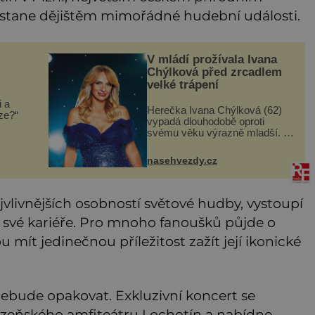
k stane dějištěm mimořádné hudební události.
V mládí prožívala Ivana
Chýlková před zrcadlem
velké trápení
i a
Herečka Ivana Chýlková (62)
íze?“
vypadá dlouhodobě oproti
svému věku výrazně mladší. A
také působí odhodlaně a
sebevědomě, i když měla v
emá,
nasehvezdy.cz
životě také své slabé chvíle.
Herečka Ivana Chýlková patří
už řadu l
jvlivnějších osobností světové hudby, vystoupí
 své kariéře. Pro mnoho fanoušků půjde o
 mít jedinečnou příležitost zažít její ikonické
nebude opakovat. Exkluzivní koncert se
lzeňského amfiteátru Lochotín a nabídne