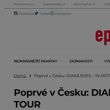
PaníDomu.cz
NašeHvězdy.cz
Epochaplus.cz
21St
Facebook
Twitter
Instagram
NEJKRÁSNĚJŠÍ PAMÁTKY
ZAJÍMAVOSTI
VÝ
Domů
Poprvé v Česku: DIANA ROSS – IN MO
Poprvé v Česku: DI
TOUR