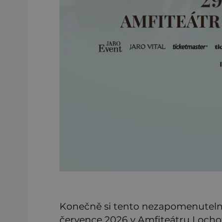
Konečně si tento nezapomenutelný 
července 2026 v Amfiteátru Lochot