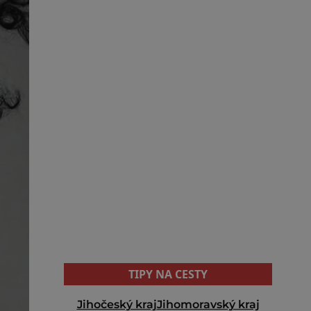
TIPY NA CESTY
Jihočeský kraj
Jihomoravský kraj