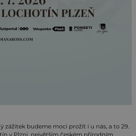
zážitek budeme moci prožít i u nás, a to 29.
ín v Plzni, největším českém přírodním