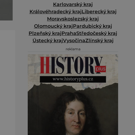
Karlovarský kraj
Královéhradecký kraj
Liberecký kraj
Moravskoslezský kraj
Olomoucký kraj
Pardubický kraj
Plzeňský kraj
Praha
Středočeský kraj
Ústecký kraj
Vysočina
Zlínský kraj
reklama