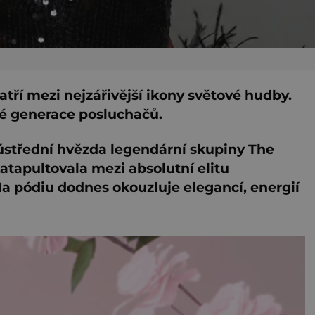
ří mezi nejzářivější ikony světové hudby.
elé generace posluchačů.
ko ústřední hvězda legendární skupiny The
katapultovala mezi absolutní elitu
Na pódiu dodnes okouzluje elegancí, energií