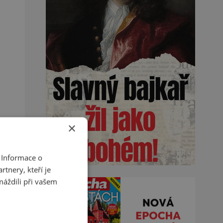
×
 Informace o
tnery, kteří je
máždili při vašem