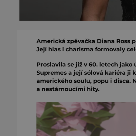
Americká zpěvačka Diana Ross pat
Její hlas i charisma formovaly c
Proslavila se již v 60. letech ja
Supremes a její sólová kariéra ji 
amerického soulu, popu i disca. 
a nestárnoucími hity.