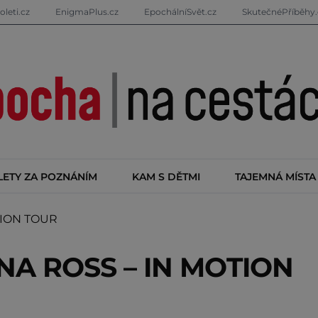
oleti.cz
EnigmaPlus.cz
EpochálníSvět.cz
SkutečnéPříběhy.
LETY ZA POZNÁNÍM
KAM S DĚTMI
TAJEMNÁ MÍSTA
TION TOUR
ANA ROSS – IN MOTION