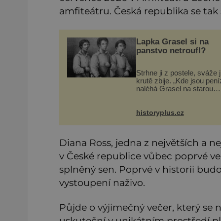
amfiteátru. Česká republika se ta
Lapka Grasel si na
panstvo netroufl?
Strhne ji z postele, sváže j
krutě zbije. „Kde jsou pen
naléhá Grasel na starou
švadlenku. Když mu to
neprozradí – ostatně ani
nemůže, protože žádné n
historyplus.cz
spokojí se lupič s několika
měďáky a
Diana Ross, jedna z největších a ne
v České republice vůbec poprvé ve
splněný sen. Poprvé v historii budou
vystoupení naživo.
Půjde o výjimečný večer, který se 
uskuteční v unikátním prostředí p