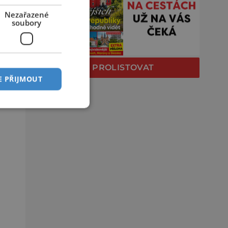
Nezařazené
soubory
PROLISTOVAT
E PŘIJMOUT