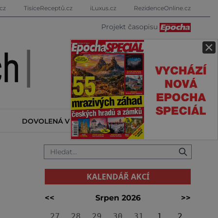
cz
TisíceReceptů.cz
iLuxus.cz
RezidenceOnline.cz
Projekt časopisu
×
DOVOLENÁ V ZAHRANIČÍ
KALENDÁŘ AKCÍ
KALENDÁŘ AKCÍ
<<
Srpen 2026
>>
27
28
29
30
31
1
2