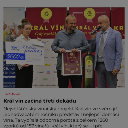
marně v paměti lovíte název knížky, kterou jste
nedávno přečetli. Je to opravdu tak, s věkem jako
kdyby se paměť rozhodla stávkovat. Cvičte
iluxus.cz
Král vín začíná třetí dekádu
Největší český vinařský projekt Král vín ve svém již
jednadvacátém ročníku představil nejlepší domácí
vína. Ta vybírala odborná porota z celkem 1260
vzorků od 157 vinařů. Král vín, který se – i pře