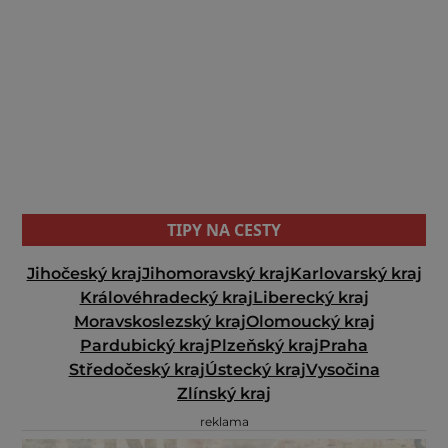
TIPY NA CESTY
Jihočeský kraj
Jihomoravský kraj
Karlovarský kraj
Královéhradecký kraj
Liberecký kraj
Moravskoslezský kraj
Olomoucký kraj
Pardubický kraj
Plzeňský kraj
Praha
Středočeský kraj
Ústecký kraj
Vysočina
Zlínský kraj
reklama