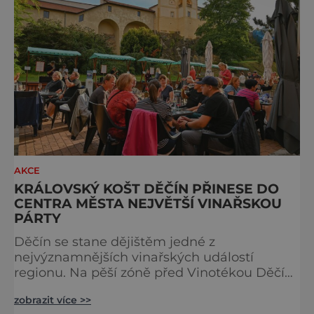
návštěvníků. SEW si během let vybudoval
pověst jed
AKCE
KRÁLOVSKÝ KOŠT DĚČÍN PŘINESE DO
CENTRA MĚSTA NEJVĚTŠÍ VINAŘSKOU
PÁRTY
Děčín se stane dějištěm jedné z
nejvýznamnějších vinařských událostí
regionu. Na pěší zóně před Vinotékou Děčín
v Křížové ulici se uskuteční Královský košt
zobrazit více >>
Děčín 29. srpna – velká pultová degustace