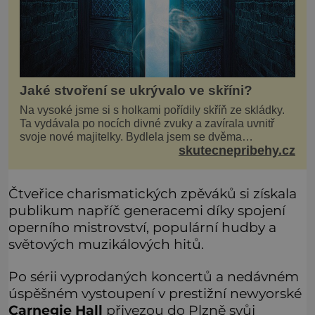
Jaké stvoření se ukrývalo ve skříni?
Na vysoké jsme si s holkami pořídily skříň ze skládky.
Ta vydávala po nocích divné zvuky a zavírala uvnitř
svoje nové majitelky. Bydlela jsem se dvěma
skutecnepribehy.cz
kamarádkami a bavilo nás zvelebovat si náš byt. Skoro
denně jsme tahaly domů různé kousky od babiček
nebo z bazaru, jako třeba staré zrcadlo a obrazy
Čtveřice charismatických zpěváků si získala
publikum napříč generacemi díky spojení
operního mistrovství, populární hudby a
světových muzikálových hitů.
Po sérii vyprodaných koncertů a nedávném
úspěšném vystoupení v prestižní newyorské
Carnegie Hall
přivezou do Plzně svůj