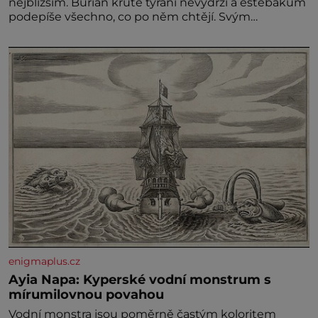
nejbližším. Burian kruté týrání nevydrží a estébákům
podepíše všechno, co po něm chtějí. Svým
podpisem jim potvrdí také to, že na něj během
výslechů nikdo nevyvíjel fyzický ani psychický nátlak.
Syn brněnského řezníka chce být knězem a
enigmaplus.cz
Ayia Napa: Kyperské vodní monstrum s
mírumilovnou povahou
Vodní monstra jsou poměrně častým koloritem