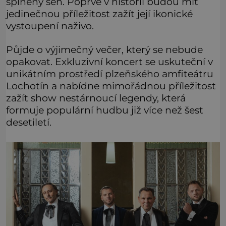
splněný sen. Poprvé v historii budou mít
jedinečnou příležitost zažít její ikonické
vystoupení naživo.
Půjde o výjimečný večer, který se nebude
opakovat. Exkluzivní koncert se uskuteční v
unikátním prostředí plzeňského amfiteátru
Lochotín a nabídne mimořádnou příležitost
zažít show nestárnoucí legendy, která
formuje populární hudbu již více než šest
desetiletí.