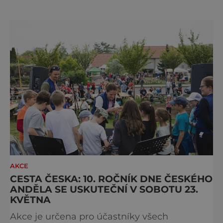
špičkových vín z českých a moravských vinic.
Akce je určena široké veřejnosti i
milovníkům vína, kteří chtějí ochutnat výběr
toho nejlepšího, co aktuální vinařská sezóna
nabízí. Návštěvníci budou mít
AKCE
CESTA ČESKA: 10. ROČNÍK DNE ČESKÉHO
ANDĚLA SE USKUTEČNÍ V SOBOTU 23.
KVĚTNA
Akce je určena pro účastníky všech