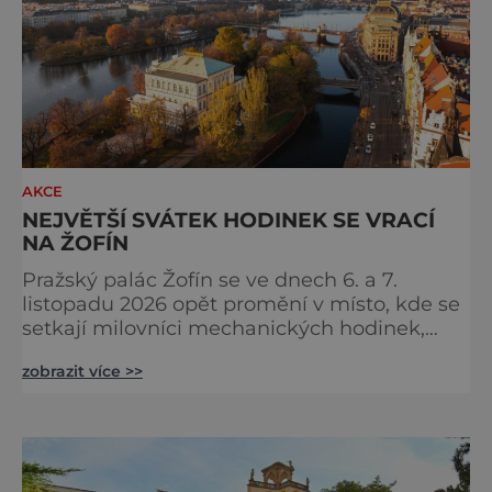
AKCE
NEJVĚTŠÍ SVÁTEK HODINEK SE VRACÍ
NA ŽOFÍN
Pražský palác Žofín se ve dnech 6. a 7.
listopadu 2026 opět promění v místo, kde se
setkají milovníci mechanických hodinek,
sběratelé, hodináři i zástupci
zobrazit více >>
nejvýznamnějších světových značek.
Dvanáctý ročník veletrhu Salon Exceptional
Watches (SEW) naváže na dosud
nejúspěšnější kapitolu své historie, když
loňskou výstavu navštívilo více než 4 200