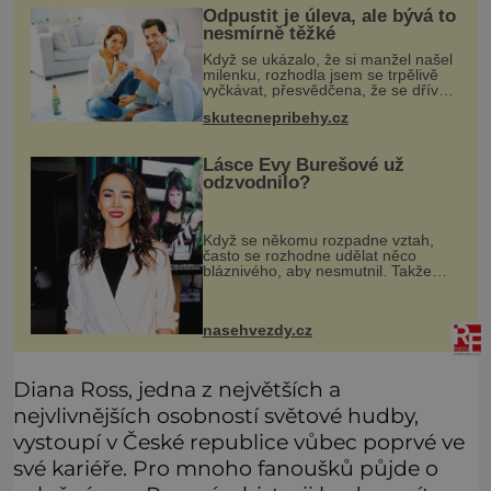
Odpustit je úleva, ale bývá to
nesmírně těžké
Když se ukázalo, že si manžel našel
milenku, rozhodla jsem se trpělivě
vyčkávat, přesvědčena, že se dříve
či později vrátí k rodině. Možná je to
skutecnepribehy.cz
jedna z nejtěžších věcí na světě. Ale
každý, kdo s tím
Lásce Evy Burešové už
odzvodnilo?
Když se někomu rozpadne vztah,
často se rozhodne udělat něco
bláznivého, aby nesmutnil. Takže
když Eva Burešová (33) na
sociálních sítích ukázala, že její zuby
zdobí nový šperk, někteří lidé měli
nasehvezdy.cz
jasn
Diana Ross, jedna z největších a
nejvlivnějších osobností světové hudby,
vystoupí v České republice vůbec poprvé ve
své kariéře. Pro mnoho fanoušků půjde o