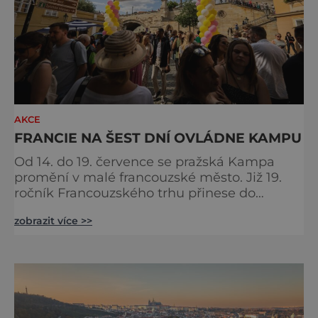
AKCE
FRANCIE NA ŠEST DNÍ OVLÁDNE KAMPU
Od 14. do 19. července se pražská Kampa
promění v malé francouzské město. Již 19.
ročník Francouzského trhu přinese do
samého srdce metropole oslavu
zobrazit více >>
gastronomie, vína, hudby a životního stylu,
který si Francouzi dokázali povýšit na umění.
Pod korunami stromů s výhledem na Vltavu
budou návštěvníci objevovat chutě
jednotlivých regionů Francie, ochutnávat
speciality od samotných producentů a užíva