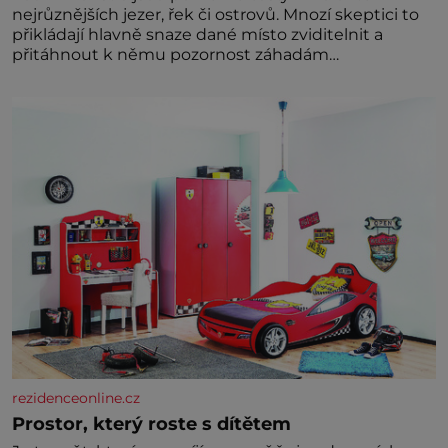
nejrůznějších jezer, řek či ostrovů. Mnozí skeptici to
přikládají hlavně snaze dané místo zviditelnit a
přitáhnout k němu pozornost záhadám
nakloněných turi
rezidenceonline.cz
Prostor, který roste s dítětem