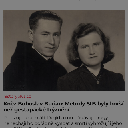
historyplus.cz
Kněz Bohuslav Burian: Metody StB byly horší
než gestapácké trýznění
Ponižují ho a mlátí. Do jídla mu přidávají drogy,
nenechají ho pořádně vyspat a smrtí vyhrožují i jeho