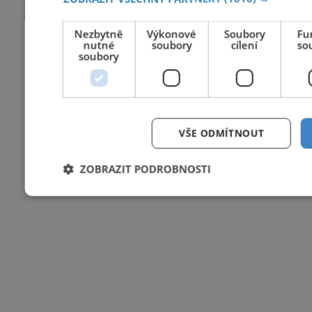
Nezbytně
Výkonové
Soubory
Fu
nutné
soubory
cílení
so
soubory
VŠE ODMÍTNOUT
ZOBRAZIT PODROBNOSTI