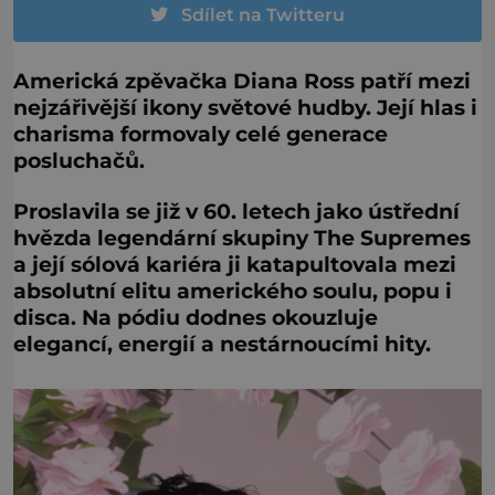
Sdílet na Twitteru
Americká zpěvačka Diana Ross patří mezi
nejzářivější ikony světové hudby. Její hlas i
charisma formovaly celé generace
posluchačů.
Proslavila se již v 60. letech jako ústřední
hvězda legendární skupiny The Supremes
a její sólová kariéra ji katapultovala mezi
absolutní elitu amerického soulu, popu i
disca. Na pódiu dodnes okouzluje
elegancí, energií a nestárnoucími hity.