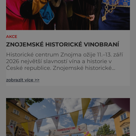
AKCE
ZNOJEMSKÉ HISTORICKÉ VINOBRANÍ
Historické centrum Znojma ožije 11.–13. září
2026 největší slavností vína a historie v
České republice. Znojemské historické
vinobraní nabídne čtrnáct multižánrových
zobrazit více >>
scén, stovky programových bodů, desítky
vinařů, velkolepý historický průvod krále
Jana Lucemburského i koncerty známých
českých interpretů. Na jeden víkend se celé
město promění v živoucí kulisu středověku,
kde se historie prolíná se