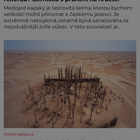
Medojed kapský je lasicovitá šelma, kterou bychom
velikostí mohli přirovnat k českému jezevci. Je
extrémně nebojácná, ostatně bývá označována za
nejodvážnější zvíře vůbec. V této souvislosti je
dokonc
historyplus.cz