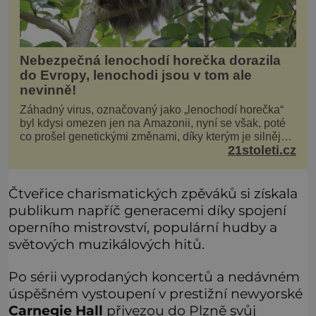
Nebezpečná lenochodí horečka dorazila
do Evropy, lenochodi jsou v tom ale
nevinně!
Záhadný virus, označovaný jako „lenochodí horečka“
byl kdysi omezen jen na Amazonii, nyní se však, poté
co prošel genetickými změnami, díky kterým je silnější,
21stoleti.cz
šíří po celé Americe a první případy se objevily už i v
Evropě. Máme se bát? Virus oropouche (čti oropuče),
jak se odborně nazývá, byl až do
Čtveřice charismatických zpěváků si získala
publikum napříč generacemi díky spojení
operního mistrovství, populární hudby a
světových muzikálových hitů.
Po sérii vyprodaných koncertů a nedávném
úspěšném vystoupení v prestižní newyorské
Carnegie Hall
přivezou do Plzně svůj