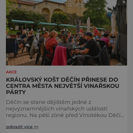
návštěvníků. SEW si během let vybudoval
pověst jed
AKCE
KRÁLOVSKÝ KOŠT DĚČÍN PŘINESE DO
CENTRA MĚSTA NEJVĚTŠÍ VINAŘSKOU
PÁRTY
Děčín se stane dějištěm jedné z
nejvýznamnějších vinařských událostí
regionu. Na pěší zóně před Vinotékou Děčín
v Křížové ulici se uskuteční Královský košt
zobrazit více >>
Děčín 29. srpna – velká pultová degustace