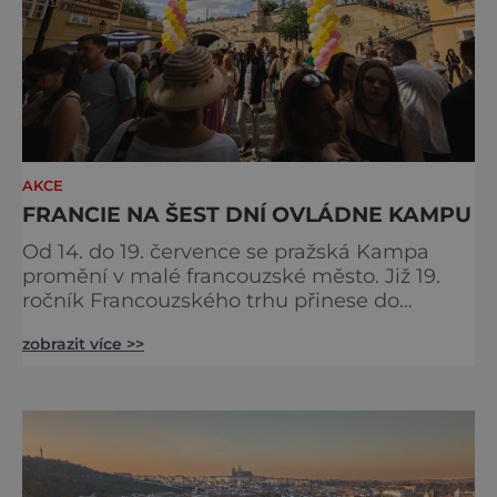
AKCE
FRANCIE NA ŠEST DNÍ OVLÁDNE KAMPU
Od 14. do 19. července se pražská Kampa
promění v malé francouzské město. Již 19.
ročník Francouzského trhu přinese do
samého srdce metropole oslavu
zobrazit více >>
gastronomie, vína, hudby a životního stylu,
který si Francouzi dokázali povýšit na umění.
Pod korunami stromů s výhledem na Vltavu
budou návštěvníci objevovat chutě
jednotlivých regionů Francie, ochutnávat
speciality od samotných producentů a užíva