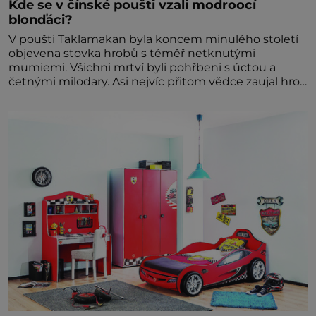
Kde se v čínské poušti vzali modroocí
blonďáci?
V poušti Taklamakan byla koncem minulého století
objevena stovka hrobů s téměř netknutými
mumiemi. Všichni mrtví byli pohřbeni s úctou a
četnými milodary. Asi nejvíc přitom vědce zaujal hrob
tříměsíčního chlapečka s modrou filcovou čapkou, z
níž se draly blonďaté vlásky. Fakt, že jsou těla
dávných lidí nesmírně dobře zachovalá, přičítají
odborníci zdejším klimatickým podmínkám. Sucho,
prosolené písky a extrémně