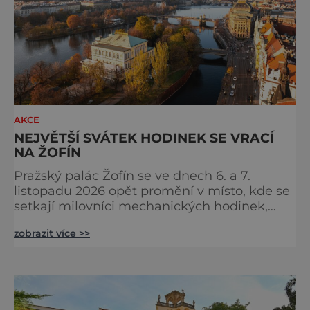
AKCE
NEJVĚTŠÍ SVÁTEK HODINEK SE VRACÍ
NA ŽOFÍN
Pražský palác Žofín se ve dnech 6. a 7.
listopadu 2026 opět promění v místo, kde se
setkají milovníci mechanických hodinek,
sběratelé, hodináři i zástupci
zobrazit více >>
nejvýznamnějších světových značek.
Dvanáctý ročník veletrhu Salon Exceptional
Watches (SEW) naváže na dosud
nejúspěšnější kapitolu své historie, když
loňskou výstavu navštívilo více než 4 200