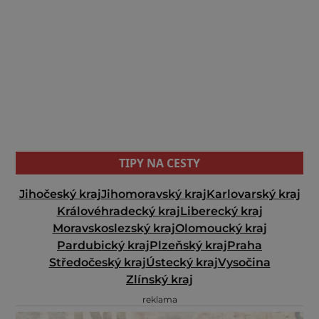
TIPY NA CESTY
Jihočeský kraj
Jihomoravský kraj
Karlovarský kraj
Královéhradecký kraj
Liberecký kraj
Moravskoslezský kraj
Olomoucký kraj
Pardubický kraj
Plzeňský kraj
Praha
Středočeský kraj
Ústecký kraj
Vysočina
Zlínský kraj
reklama