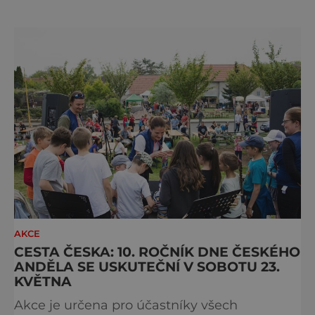
špičkových vín z českých a moravských vinic.
Akce je určena široké veřejnosti i
milovníkům vína, kteří chtějí ochutnat výběr
toho nejlepšího, co aktuální vinařská sezóna
nabízí. Návštěvníci budou mít
AKCE
CESTA ČESKA: 10. ROČNÍK DNE ČESKÉHO
ANDĚLA SE USKUTEČNÍ V SOBOTU 23.
KVĚTNA
Akce je určena pro účastníky všech