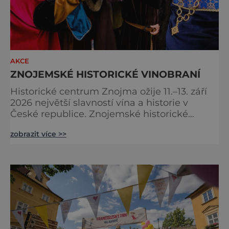
AKCE
ZNOJEMSKÉ HISTORICKÉ VINOBRANÍ
Historické centrum Znojma ožije 11.–13. září
2026 největší slavností vína a historie v
České republice. Znojemské historické
vinobraní nabídne čtrnáct multižánrových
zobrazit více >>
scén, stovky programových bodů, desítky
vinařů, velkolepý historický průvod krále
Jana Lucemburského i koncerty známých
českých interpretů. Na jeden víkend se celé
město promění v živoucí kulisu středověku,
kde se historie prolíná se