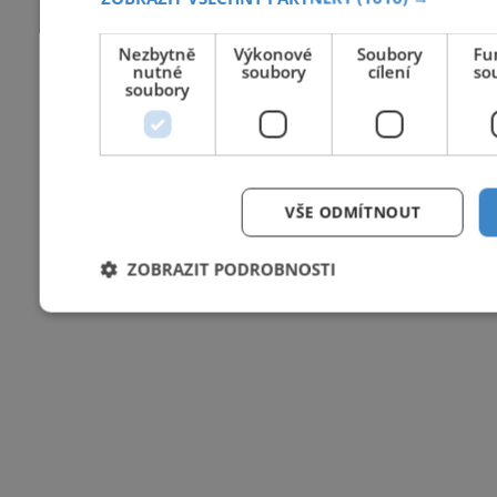
Nezbytně
Výkonové
Soubory
Fu
nutné
soubory
cílení
so
soubory
VŠE ODMÍTNOUT
ZOBRAZIT PODROBNOSTI