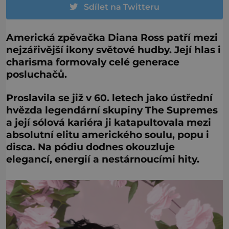
Sdílet na Twitteru
Americká zpěvačka Diana Ross patří mezi
nejzářivější ikony světové hudby. Její hlas i
charisma formovaly celé generace
posluchačů.
Proslavila se již v 60. letech jako ústřední
hvězda legendární skupiny The Supremes
a její sólová kariéra ji katapultovala mezi
absolutní elitu amerického soulu, popu i
disca. Na pódiu dodnes okouzluje
elegancí, energií a nestárnoucími hity.