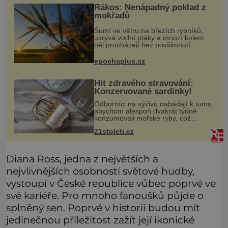
Rákos: Nenápadný poklad z
mokřadů
Šumí ve větru na březích rybníků,
ukrývá vodní ptáky a mnozí kolem
něj procházejí bez povšimnutí.
Přesto právě rákos pomáhal stavět
domy, vyrábět lodě, zapisovat první
epochaplus.cz
texty a inspiroval řadu pověstí.
Hit zdravého stravování:
Konzervované sardinky!
Odborníci na výživu nabádají k tomu,
abychom alespoň dvakrát týdně
konzumovali mořské ryby, což
ovšem může být zatěžující pro
21stoleti.cz
peněženku. Dobrou zprávou je, že
hvězdou doporučení se nyní staly
konzervo
Diana Ross, jedna z největších a
nejvlivnějších osobností světové hudby,
vystoupí v České republice vůbec poprvé ve
své kariéře. Pro mnoho fanoušků půjde o
splněný sen. Poprvé v historii budou mít
jedinečnou příležitost zažít její ikonické