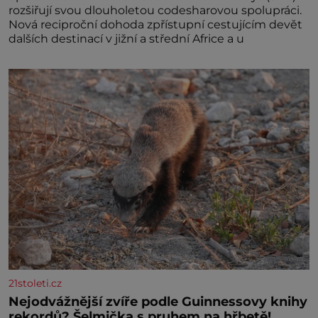
rozšiřují svou dlouholetou codesharovou spolupráci.
Nová reciproční dohoda zpřístupní cestujícím devět
dalších destinací v jižní a střední Africe a u
21stoleti.cz
Nejodvážnější zvíře podle Guinnessovy knihy
rekordů? Šelmička s pruhem na hřbetě!