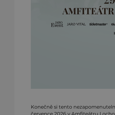
Konečně si tento nezapomenutelný 
července 2026 v Amfiteátru Lochot