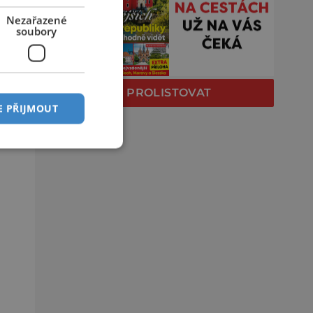
Nezařazené
soubory
PROLISTOVAT
E PŘIJMOUT