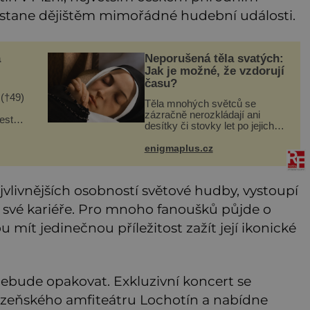
k stane dějištěm mimořádné hudební události.
a
Neporušená těla svatých:
Jak je možné, že vzdorují
času?
 (†49)
Těla mnohých světců se
zázračně nerozkládají ani
řesto
desítky či stovky let po jejich
telé
smrti, ačkoliv na nich často
chny
nebylo provedeno balzamování
enigmaplus.cz
ou,
či jiné pokusy o konzervaci.
†4
Neporušené ostatky bývají
považo
jvlivnějších osobností světové hudby, vystoupí
 své kariéře. Pro mnoho fanoušků půjde o
 mít jedinečnou příležitost zažít její ikonické
nebude opakovat. Exkluzivní koncert se
lzeňského amfiteátru Lochotín a nabídne