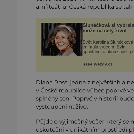
amfiteátru. Česká republika se ta
Slunéčková si vybral
muže na celý život
Svět Karolína Slunéčková
vnímala srdcem. Byla
spontánní a okouzlující, p
u ní neměli četní obdivova
nejmenší šanci. Měla vše
nasehvezdy.cz
předpoklady stát se hvězd
ale Karolína Slunéčková (
Diana Ross, jedna z největších a ne
v České republice vůbec poprvé ve
splněný sen. Poprvé v historii budou
vystoupení naživo.
Půjde o výjimečný večer, který se 
uskuteční v unikátním prostředí p