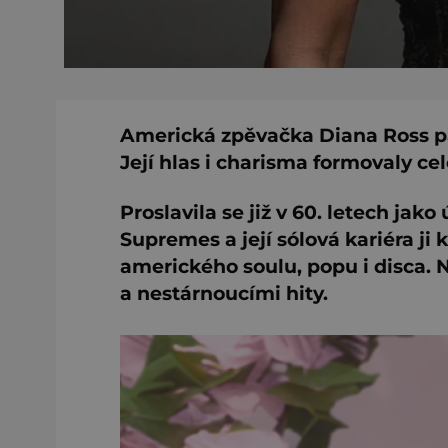
Americká zpěvačka Diana Ross pat
Její hlas i charisma formovaly c
Proslavila se již v 60. letech ja
Supremes a její sólová kariéra ji 
amerického soulu, popu i disca. 
a nestárnoucími hity.