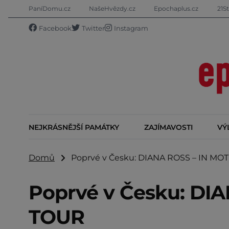
PaníDomu.cz
NašeHvězdy.cz
Epochaplus.cz
21St
Facebook
Twitter
Instagram
NEJKRÁSNĚJŠÍ PAMÁTKY
ZAJÍMAVOSTI
VÝ
Domů
Poprvé v Česku: DIANA ROSS – IN MO
Poprvé v Česku: DI
TOUR