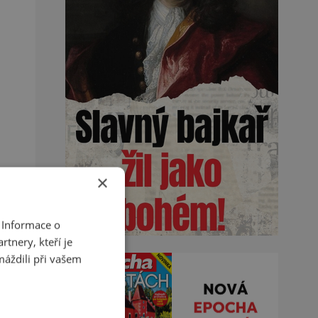
×
 Informace o
tnery, kteří je
máždili při vašem