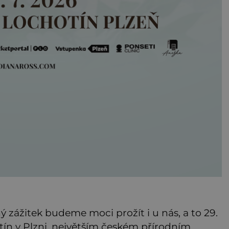
zážitek budeme moci prožít i u nás, a to 29.
ín v Plzni, největším českém přírodním