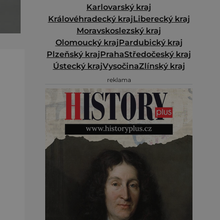
Karlovarský kraj
Královéhradecký kraj
Liberecký kraj
Moravskoslezský kraj
Olomoucký kraj
Pardubický kraj
Plzeňský kraj
Praha
Středočeský kraj
Ústecký kraj
Vysočina
Zlínský kraj
reklama