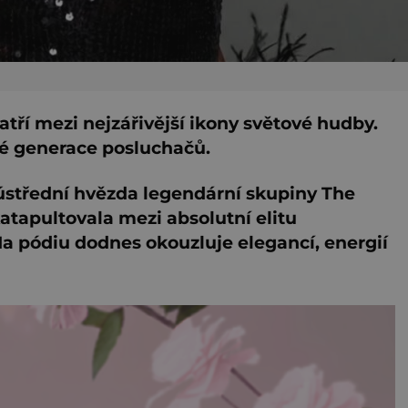
ří mezi nejzářivější ikony světové hudby.
elé generace posluchačů.
ko ústřední hvězda legendární skupiny The
katapultovala mezi absolutní elitu
Na pódiu dodnes okouzluje elegancí, energií