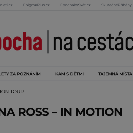
oleti.cz
EnigmaPlus.cz
EpochálníSvět.cz
SkutečnéPříběhy.
LETY ZA POZNÁNÍM
KAM S DĚTMI
TAJEMNÁ MÍSTA
TION TOUR
ANA ROSS – IN MOTION