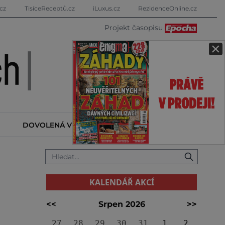
cz
TisíceReceptů.cz
iLuxus.cz
RezidenceOnline.cz
Projekt časopisu
×
DOVOLENÁ V ZAHRANIČÍ
KALENDÁŘ AKCÍ
KALENDÁŘ AKCÍ
<<
Srpen 2026
>>
27
28
29
30
31
1
2