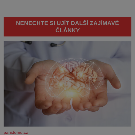
NENECHTE SI UJÍT DALŠÍ ZAJÍMAVÉ
ČLÁNKY
panidomu.cz