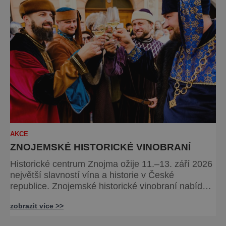
AKCE
ZNOJEMSKÉ HISTORICKÉ VINOBRANÍ
Historické centrum Znojma ožije 11.–13. září 2026
největší slavností vína a historie v České
republice. Znojemské historické vinobraní nabídne
čtrnáct multižánrových scén, stovky programových
zobrazit více >>
bodů, desítky vinařů, velkolepý historický průvod
krále Jana Lucemburského i koncerty známých