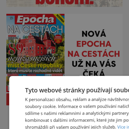
Tyto webové stránky používají soub
K personalizaci obsahu, reklam a analýze návštěvno
PROLISTOVAT
soubory cookie. Informace o vašem používání našich
sdílíme s našimi reklamními a analytickými partnery
kombinovat s dalšími informacemi, které jste jim po
shromáždili při vašem používání jejich služeb.
Více 