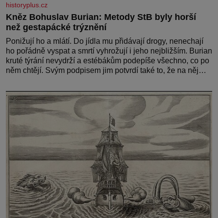
historyplus.cz
Kněz Bohuslav Burian: Metody StB byly horší
než gestapácké trýznění
Ponižují ho a mlátí. Do jídla mu přidávají drogy, nenechají
ho pořádně vyspat a smrtí vyhrožují i jeho nejbližším. Burian
kruté týrání nevydrží a estébákům podepíše všechno, co po
něm chtějí. Svým podpisem jim potvrdí také to, že na něj
během výslechů nikdo nevyvíjel fyzický ani psychický
nátlak. Syn brněnského řezníka chce být knězem a