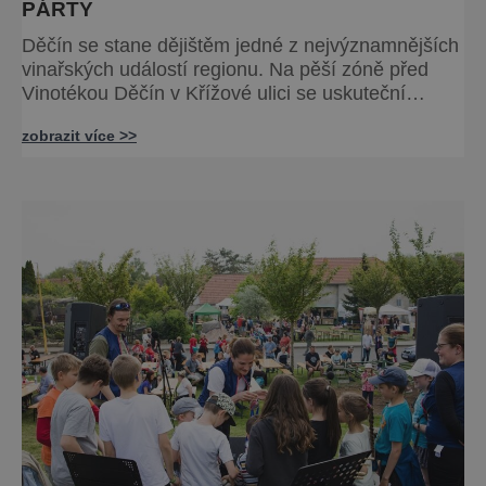
PÁRTY
Děčín se stane dějištěm jedné z nejvýznamnějších
vinařských událostí regionu. Na pěší zóně před
Vinotékou Děčín v Křížové ulici se uskuteční
Královský košt Děčín 29. srpna – velká pultová
zobrazit více >>
degustace špičkových vín z českých a moravských
vinic. Akce je určena široké veřejnosti i milovníkům
vína, kteří chtějí ochutnat výběr toho nejlepšího, co
aktuální vinařská sezóna nabízí. Návštěvníci
budou mít