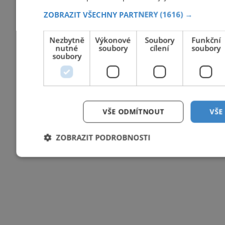
ZOBRAZIT VŠECHNY PARTNERY
(1616) →
Nezbytně
Výkonové
Soubory
Funkční
nutné
soubory
cílení
soubory
soubory
VŠE ODMÍTNOUT
VŠE
ZOBRAZIT PODROBNOSTI