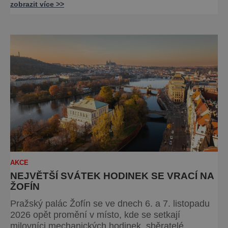
zobrazit více >>
životního stylu, který si Francouzi dokázali povýšit
na umění. Pod korunami stromů s výhledem na
Vltavu budou návštěvníci objevovat chutě
jednotlivých regionů Francie, ochutnávat speciality
od samotných producentů a užíva
AKCE
NEJVĚTŠÍ SVÁTEK HODINEK SE VRACÍ NA
ŽOFÍN
Pražský palác Žofín se ve dnech 6. a 7. listopadu
2026 opět promění v místo, kde se setkají
milovníci mechanických hodinek, sběratelé,