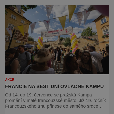
českých interpretů. Na jeden víkend se celé město
promění v živoucí kulisu středověku, kde se
historie prolíná se
AKCE
FRANCIE NA ŠEST DNÍ OVLÁDNE KAMPU
Od 14. do 19. července se pražská Kampa
promění v malé francouzské město. Již 19. ročník
Francouzského trhu přinese do samého srdce
metropole oslavu gastronomie, vína, hudby a