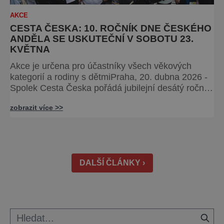
AKCE
CESTA ČESKA: 10. ROČNÍK DNE ČESKÉHO
ANDĚLA SE USKUTEČNÍ V SOBOTU 23.
KVĚTNA
Akce je určena pro účastníky všech věkových
kategorií a rodiny s dětmiPraha, 20. dubna 2026 -
Spolek Cesta Česka pořádá jubilejní desátý ročník
Dne Českého Anděla. Akce se uskuteční v sobotu
zobrazit více >>
23. května 2026 v obci Ctiněves, začíná v 10 hodin
slavnostním zahájením a pokračuje výstupem na
horu Říp a zpět. Na místě bude následně
připraven bohatý doprovodný program. Akce je
určena široké veřejnost
DALŠÍ ČLÁNKY ›