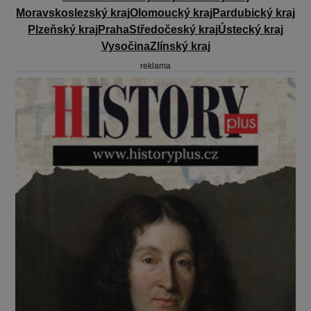
Moravskoslezský kraj
Olomoucký kraj
Pardubický kraj
Plzeňský kraj
Praha
Středočeský kraj
Ústecký kraj
Vysočina
Zlínský kraj
reklama