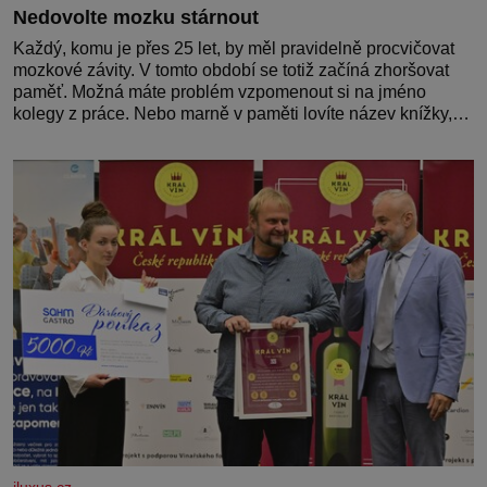
Nedovolte mozku stárnout
Každý, komu je přes 25 let, by měl pravidelně procvičovat
mozkové závity. V tomto období se totiž začíná zhoršovat
paměť. Možná máte problém vzpomenout si na jméno
kolegy z práce. Nebo marně v paměti lovíte název knížky,
kterou jste nedávno přečetli. Je to opravdu tak, s věkem
jako kdyby se paměť rozhodla stávkovat. Cvičte