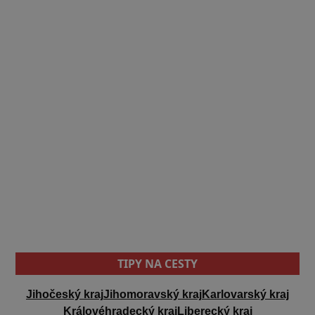
TIPY NA CESTY
Jihočeský kraj
Jihomoravský kraj
Karlovarský kraj
Královéhradecký kraj
Liberecký kraj