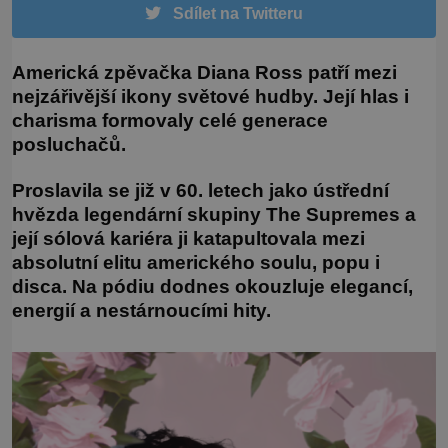
Sdílet na Twitteru
Americká zpěvačka Diana Ross patří mezi
nejzářivější ikony světové hudby. Její hlas i
charisma formovaly celé generace
posluchačů.
Proslavila se již v 60. letech jako ústřední
hvězda legendární skupiny The Supremes a
její sólová kariéra ji katapultovala mezi
absolutní elitu amerického soulu, popu i
disca. Na pódiu dodnes okouzluje elegancí,
energií a nestárnoucími hity.