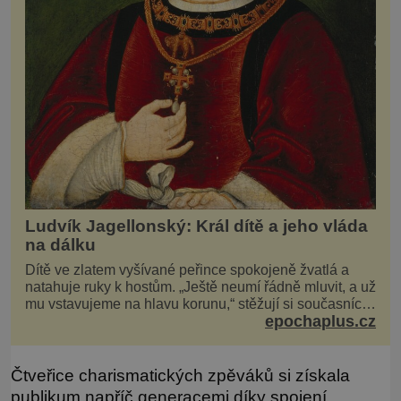
Ludvík Jagellonský: Král dítě a jeho vláda
na dálku
Dítě ve zlatem vyšívané peřince spokojeně žvatlá a
natahuje ruky k hostům. „Ještě neumí řádně mluvit, a už
mu vstavujeme na hlavu korunu,“ stěžují si současníci,
epochaplus.cz
pro které je k neuvěření, že droboučký princ se dnes
stal králem. Otázka za milion, na niž by všichni,
zejména stárnoucí a nemocný král Vl
Čtveřice charismatických zpěváků si získala
publikum napříč generacemi díky spojení