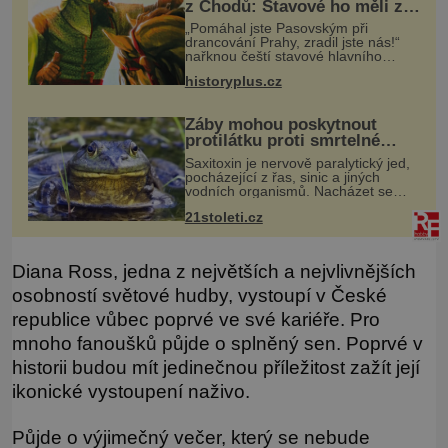
z Chodů: Stavové ho měli za
zrádce
„Pomáhal jste Pasovským při
drancování Prahy, zradil jste nás!“
nařknou čeští stavové hlavního
zbrojmistra zemské hotovosti.
historyplus.cz
Jindřich se však zastrašit nenechá.
Zachová chladnou hlavu a trestu
unikne.
Žáby mohou poskytnout
protilátku proti smrtelné
otravě měkkýši
Saxitoxin je nervově paralytický jed,
pocházející z řas, sinic a jiných
vodních organismů. Nacházet se
však může i v lidmi konzumovaných
21stoleti.cz
mlžích, jako jsou ústřice nebo slávky.
K příznakům otravy patří
Diana Ross, jedna z největších a nejvlivnějších
osobností světové hudby, vystoupí v České
republice vůbec poprvé ve své kariéře. Pro
mnoho fanoušků půjde o splněný sen. Poprvé v
historii budou mít jedinečnou příležitost zažít její
ikonické vystoupení naživo.
Půjde o výjimečný večer, který se nebude