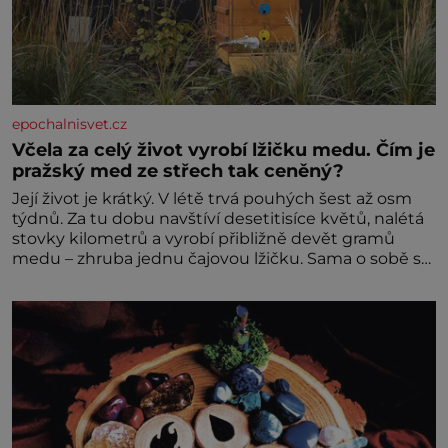
epochalnisvet.cz
Včela za celý život vyrobí lžičku medu. Čím je
pražský med ze střech tak ceněný?
Její život je krátký. V létě trvá pouhých šest až osm
týdnů. Za tu dobu navštíví desetitisíce květů, nalétá
stovky kilometrů a vyrobí přibližně devět gramů
medu – zhruba jednu čajovou lžičku. Sama o sobě se
může zdát bezvýznamná. Teprve když se spojí s
dalšími desítkami tisíc příslušnic svého včelstva,
vznikne jeden z nejdokonalejších organismů