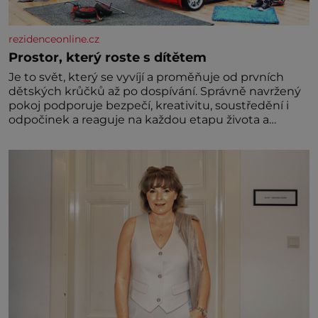
rezidenceonline.cz
Prostor, který roste s dítětem
Je to svět, který se vyvíjí a proměňuje od prvních
dětských krůčků až po dospívání. Správně navržený
pokoj podporuje bezpečí, kreativitu, soustředění i
odpočinek a reaguje na každou etapu života a
specifické potřeby dítěte. Pro nejmenší je klíčová
jednoduchost, měkkost a bezpečí, proto by pokoj
miminka měl působit především klidně a útulně.
Předškolní věk je