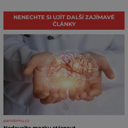
NENECHTE SI UJÍT DALŠÍ ZAJÍMAVÉ
ČLÁNKY
panidomu.cz
Nedovolte mozku stárnout