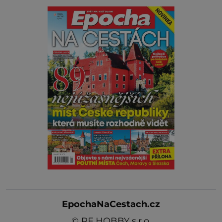
EpochaNaCestach.cz
©
RF HOBBY s.r.o.