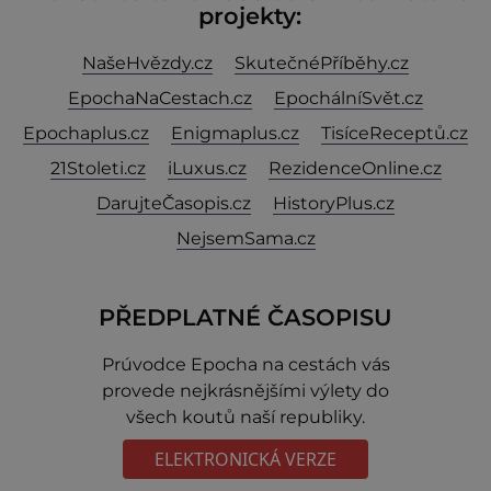
projekty:
NašeHvězdy.cz
SkutečnéPříběhy.cz
EpochaNaCestach.cz
EpochálníSvět.cz
Epochaplus.cz
Enigmaplus.cz
TisíceReceptů.cz
21Stoleti.cz
iLuxus.cz
RezidenceOnline.cz
DarujteČasopis.cz
HistoryPlus.cz
NejsemSama.cz
PŘEDPLATNÉ ČASOPISU
Prúvodce Epocha na cestách vás
provede nejkrásnějšími výlety do
všech koutů naší republiky.
ELEKTRONICKÁ VERZE