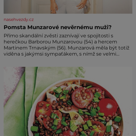
nasehvezdy.cz
Pomsta Munzarové nevěrnému muži?
Přímo skandální zvěsti zaznívají ve spojitosti s
herečkou Barborou Munzarovou (54) a hercem
Martinem Trnavským (56). Munzarová měla být totiž
viděna s jakýmsi sympaťákem, s nímž se velmi
družně, až d