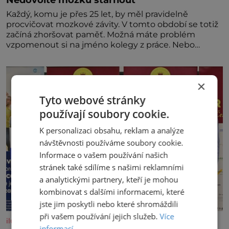
Každý, komu je přes 25 let, by měl pravidelně
procvičovat mozkové závity. V tomto období se totiž
začíná zhoršovat paměť. Možná máte problém
vzpomenout si na jméno kolegy z práce. Nebo
marně v paměti lovíte název knížky, kterou jste
nedávno přečetli. Je to opravdu tak, s věkem jako
kdyby se paměť rozhodla stávkovat. Cvičte
×
Tyto webové stránky
používají soubory cookie.
K personalizaci obsahu, reklam a analýze
návštěvnosti používáme soubory cookie.
Informace o vašem používání našich
stránek také sdílíme s našimi reklamními
a analytickými partnery, kteří je mohou
kombinovat s dalšími informacemi, které
jste jim poskytli nebo které shromáždili
při vašem používání jejich služeb.
Více
iluxus.cz
informací