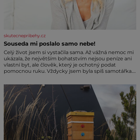
skutecnepribehy.cz
Souseda mi poslalo samo nebe!
Celý život jsem si vystačila sama. Až vážná nemoc mi
ukázala, že největším bohatstvím nejsou peníze ani
vlastní byt, ale člověk, který je ochotný podat
pomocnou ruku. Vždycky jsem byla spíš samotářka.
Nepotřebovala jsem kolem sebe partu kamarádek
ani partnera. Stačily mi knihy, práce a hlavně klid.
Hned po studiích jsem odešla z rodného města,