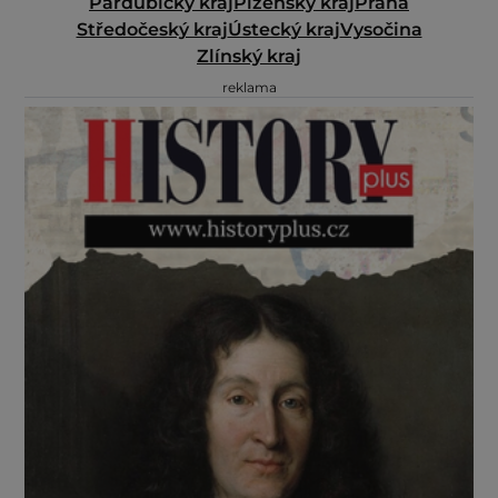
Pardubický kraj
Plzeňský kraj
Praha
Středočeský kraj
Ústecký kraj
Vysočina
Zlínský kraj
reklama