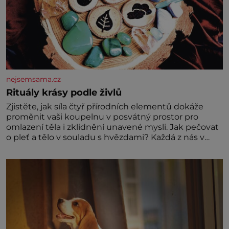
nejsemsama.cz
Rituály krásy podle živlů
Zjistěte, jak síla čtyř přírodních elementů dokáže
proměnit vaši koupelnu v posvátný prostor pro
omlazení těla i zklidnění unavené mysli. Jak pečovat
o pleť a tělo v souladu s hvězdami? Každá z nás v
sobě nese otisk vesmíru, který se projevuje nejen v
naší povaze, ale i v potřebách naší pokožky. Ohnivá
znamení Ženy narozené ve znamení Berana, Lva a
Střelce v sobě nesou žár, odvahu a neutuchající elán.
Vaše