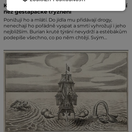
Kněz Bohuslav Burian: Metody StB byly horší
než gestapácké trýznění
Ponižují ho a mlátí. Do jídla mu přidávají drogy,
nenechají ho pořádně vyspat a smrtí vyhrožují i jeho
nejbližším. Burian kruté týrání nevydrží a estébákům
podepíše všechno, co po něm chtějí. Svým
podpisem jim potvrdí také to, že na něj během
výslechů nikdo nevyvíjel fyzický ani psychický nátlak.
Syn brněnského řezníka chce být knězem a