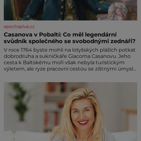
epochaplus.cz
Casanova v Pobaltí: Co měl legendární
svůdník společného se svobodnými zednáři?
V roce 1764 byste mohli na lotyšských plážích potkat
dobrodruha a sukničkáře Giacoma Casanovu. Jeho
cesta k Baltskému moři však nebyla turistickým
výletem, ale ryze pracovní cestou se zištnými úmysly.
Jaký cíl Casanova sledoval, když se například
procházel uličkami lotyšské Rigy? Casanova v Pobaltí
kontaktoval tamní zednářské lóže. Nebyl v této
oblasti žádným nováčkem, protože do zednářské