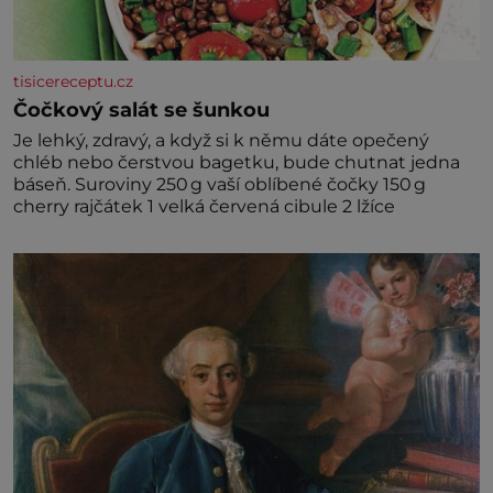
tisicereceptu.cz
Čočkový salát se šunkou
Je lehký, zdravý, a když si k němu dáte opečený
chléb nebo čerstvou bagetku, bude chutnat jedna
báseň. Suroviny 250 g vaší oblíbené čočky 150 g
cherry rajčátek 1 velká červená cibule 2 lžíce