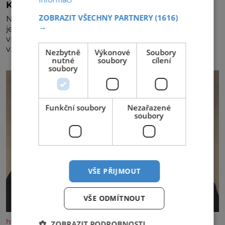
Král vín začíná třetí dekádu
ZOBRAZIT VŠECHNY PARTNERY
(1616)
Největší český vinařský projekt Král vín ve svém již
→
jednadvacátém ročníku představil nejlepší domácí
vína. Ta vybírala odborná porota z celkem 1260
vzorků od 157 vinařů. Král vín, který se – i pře
Nezbytně
Výkonové
Soubory
nutné
soubory
cílení
soubory
Funkční soubory
Nezařazené
soubory
VŠE PŘIJMOUT
VŠE ODMÍTNOUT
historyplus.cz
ZOBRAZIT PODROBNOSTI