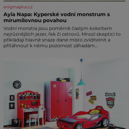
enigmaplus.cz
Ayia Napa: Kyperské vodní monstrum s
mírumilovnou povahou
Vodní monstra jsou poměrně častým koloritem
nejrůznějších jezer, řek či ostrovů. Mnozí skeptici to
přikládají hlavně snaze dané místo zviditelnit a
přitáhnout k němu pozornost záhadám
nakloněných turi