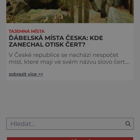
TAJEMNÁ MÍSTA
ĎÁBELSKÁ MÍSTA ČESKA: KDE
ZANECHAL OTISK ČERT?
V České republice se nachází nespočet
míst, které mají ve svém názvu slovo čert.
Ať už jde o čertovy otisky, kameny,
zobrazit více >>
studánky, strouhy nebo kopce, vypadá to,
jako kdyby se ďábel na našem území
doslova vyřádil. Kde po něm údajně
můžeme najít pozůstatky? Březolupy:
Komu patří otisky? Zhruba 12 kilometrů od
Uherského Hradiště se nachází obec
Březolupy, v níž stojí původně barokní
zámek, nyní sí