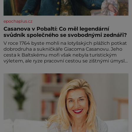
epochaplus.cz
Casanova v Pobaltí: Co měl legendární
svůdník společného se svobodnými zednáři?
V roce 1764 byste mohli na lotyšských plážích potkat
dobrodruha a sukničkáře Giacoma Casanovu. Jeho
cesta k Baltskému moři však nebyla turistickým
výletem, ale ryze pracovní cestou se zištnými úmysly.
Jaký cíl Casanova sledoval, když se například
procházel uličkami lotyšské Rigy? Casanova v Pobaltí
kontaktoval tamní zednářské lóže. Nebyl v této
oblasti žádným nováčkem, protože do zednářské