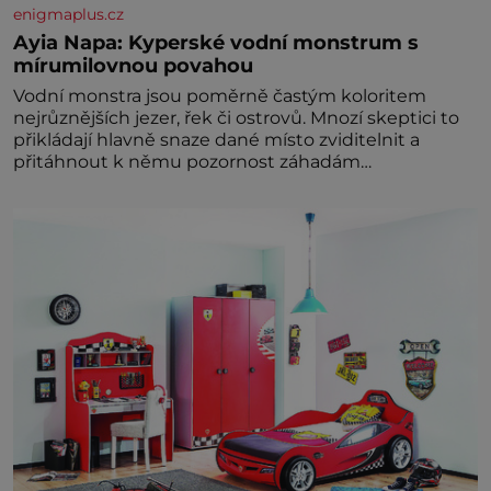
enigmaplus.cz
Ayia Napa: Kyperské vodní monstrum s
mírumilovnou povahou
Vodní monstra jsou poměrně častým koloritem
nejrůznějších jezer, řek či ostrovů. Mnozí skeptici to
přikládají hlavně snaze dané místo zviditelnit a
přitáhnout k němu pozornost záhadám
nakloněných turi