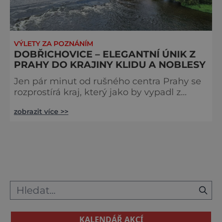
VÝLETY ZA POZNÁNÍM
DOBŘICHOVICE – ELEGANTNÍ ÚNIK Z
PRAHY DO KRAJINY KLIDU A NOBLESY
Jen pár minut od rušného centra Prahy se
rozprostírá kraj, který jako by vypadl z
pohlednice – Dobřichovice. Tato malebná
zobrazit více >>
středočeská obec na levém břehu
Berounky nabízí všechno, co si náročný
cestovatel může přát: harmonii přírody,
noblesu historické architektury, vynikající
gastronomii i výjimečné možnosti
odpočinku a poznávání. Dobřichovice
nejsou pouze „předměstím“ metropole.
Jsou samostatn
KALENDÁŘ AKCÍ