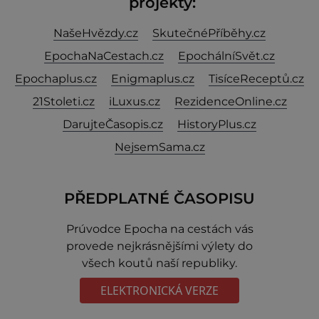
projekty:
NašeHvězdy.cz
SkutečnéPříběhy.cz
EpochaNaCestach.cz
EpochálníSvět.cz
Epochaplus.cz
Enigmaplus.cz
TisíceReceptů.cz
21Stoleti.cz
iLuxus.cz
RezidenceOnline.cz
DarujteČasopis.cz
HistoryPlus.cz
NejsemSama.cz
PŘEDPLATNÉ ČASOPISU
Prúvodce Epocha na cestách vás
provede nejkrásnějšími výlety do
všech koutů naší republiky.
ELEKTRONICKÁ VERZE