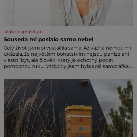
skutecnepribehy.cz
Souseda mi poslalo samo nebe!
Celý život jsem si vystačila sama. Až vážná nemoc mi
ukázala, že největším bohatstvím nejsou peníze ani
vlastní byt, ale člověk, který je ochotný podat
pomocnou ruku. Vždycky jsem byla spíš samotářka.
Nepotřebovala jsem kolem sebe partu kamarádek
ani partnera. Stačily mi knihy, práce a hlavně klid.
Hned po studiích jsem odešla z rodného města,