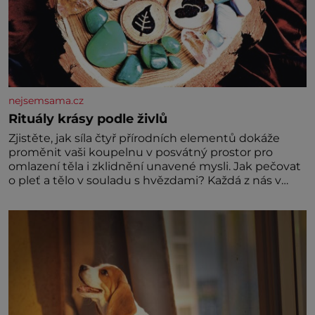
nejsemsama.cz
Rituály krásy podle živlů
Zjistěte, jak síla čtyř přírodních elementů dokáže
proměnit vaši koupelnu v posvátný prostor pro
omlazení těla i zklidnění unavené mysli. Jak pečovat
o pleť a tělo v souladu s hvězdami? Každá z nás v
sobě nese otisk vesmíru, který se projevuje nejen v
naší povaze, ale i v potřebách naší pokožky. Ohnivá
znamení Ženy narozené ve znamení Berana, Lva a
Střelce v sobě nesou žár, odvahu a neutuchající elán.
Vaše