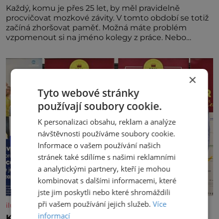
Každý, komu je přes 25 let, by měl pravidelně
procvičovat mozkové závity. V tomto období se totiž
začíná zhoršovat paměť. Možná máte problém
vzpomenout si na jméno kolegy z práce. Nebo
marně v paměti lovíte název knížky, kterou jste
nedávno přečetli. Je to opravdu tak, s věkem jako
kdyby se paměť rozhodla stávkovat. Cvičte
×
Tyto webové stránky
používají soubory cookie.
K personalizaci obsahu, reklam a analýze
návštěvnosti používáme soubory cookie.
Informace o vašem používání našich
stránek také sdílíme s našimi reklamními
a analytickými partnery, kteří je mohou
kombinovat s dalšími informacemi, které
jste jim poskytli nebo které shromáždili
při vašem používání jejich služeb.
Více
iluxus.cz
informací
Král vín začíná třetí dekádu