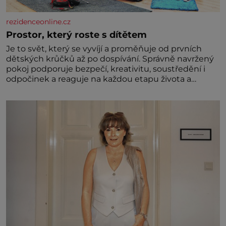
rezidenceonline.cz
Prostor, který roste s dítětem
Je to svět, který se vyvíjí a proměňuje od prvních
dětských krůčků až po dospívání. Správně navržený
pokoj podporuje bezpečí, kreativitu, soustředění i
odpočinek a reaguje na každou etapu života a
specifické potřeby dítěte. Pro nejmenší je klíčová
jednoduchost, měkkost a bezpečí, proto by pokoj
miminka měl působit především klidně a útulně.
Předškolní věk je