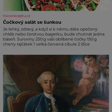
tisicereceptu.cz
Čočkový salát se šunkou
Je lehký, zdravý, a když si k němu dáte opečený
chléb nebo čerstvou bagetku, bude chutnat jedna
báseň. Suroviny 250 g vaší oblíbené čočky 150 g
cherry rajčátek 1 velká červená cibule 2 lžíce