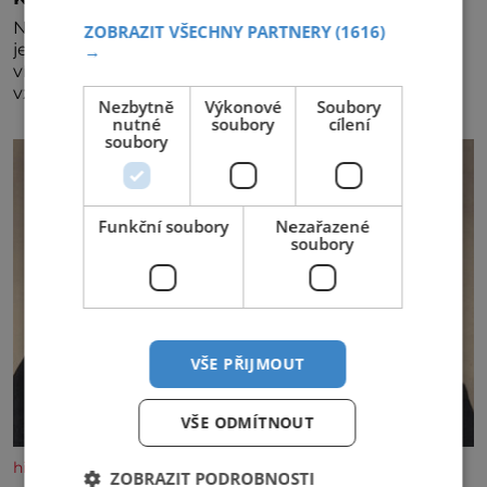
Největší český vinařský projekt Král vín ve svém již
ZOBRAZIT VŠECHNY PARTNERY
(1616)
jednadvacátém ročníku představil nejlepší domácí
→
vína. Ta vybírala odborná porota z celkem 1260
vzorků od 157 vinařů. Král vín, který se – i pře
Nezbytně
Výkonové
Soubory
nutné
soubory
cílení
soubory
Funkční soubory
Nezařazené
soubory
VŠE PŘIJMOUT
VŠE ODMÍTNOUT
historyplus.cz
ZOBRAZIT PODROBNOSTI