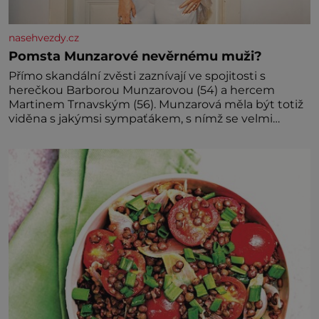
nasehvezdy.cz
Pomsta Munzarové nevěrnému muži?
Přímo skandální zvěsti zaznívají ve spojitosti s
herečkou Barborou Munzarovou (54) a hercem
Martinem Trnavským (56). Munzarová měla být totiž
viděna s jakýmsi sympaťákem, s nímž se velmi
družně, až d