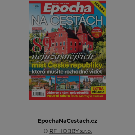
EpochaNaCestach.cz
©
RF HOBBY s.r.o.