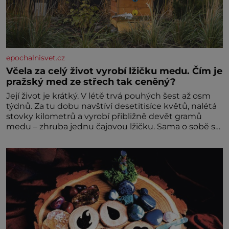
epochalnisvet.cz
Včela za celý život vyrobí lžičku medu. Čím je
pražský med ze střech tak ceněný?
Její život je krátký. V létě trvá pouhých šest až osm
týdnů. Za tu dobu navštíví desetitisíce květů, nalétá
stovky kilometrů a vyrobí přibližně devět gramů
medu – zhruba jednu čajovou lžičku. Sama o sobě se
může zdát bezvýznamná. Teprve když se spojí s
dalšími desítkami tisíc příslušnic svého včelstva,
vznikne jeden z nejdokonalejších organismů