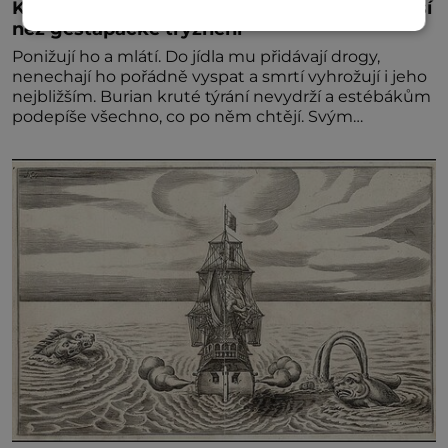
Kněz Bohuslav Burian: Metody StB byly horší
než gestapácké trýznění
Ponižují ho a mlátí. Do jídla mu přidávají drogy,
nenechají ho pořádně vyspat a smrtí vyhrožují i jeho
nejbližším. Burian kruté týrání nevydrží a estébákům
podepíše všechno, co po něm chtějí. Svým
podpisem jim potvrdí také to, že na něj během
výslechů nikdo nevyvíjel fyzický ani psychický nátlak.
Syn brněnského řezníka chce být knězem a