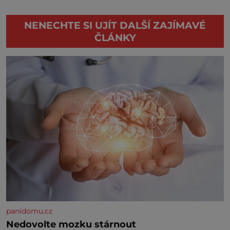
NENECHTE SI UJÍT DALŠÍ ZAJÍMAVÉ
ČLÁNKY
panidomu.cz
Nedovolte mozku stárnout