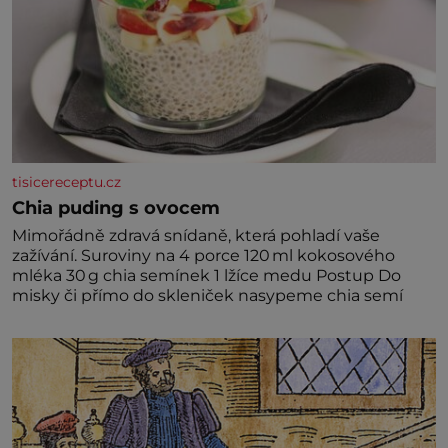
tisicereceptu.cz
Chia puding s ovocem
Mimořádně zdravá snídaně, která pohladí vaše
zažívání. Suroviny na 4 porce 120 ml kokosového
mléka 30 g chia semínek 1 lžíce medu Postup Do
misky či přímo do skleniček nasypeme chia semí