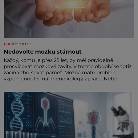
panidomu.cz
Nedovolte mozku stárnout
Každý, komu je přes 25 let, by měl pravidelně
procvičovat mozkové závity. V tomto období se totiž
začíná zhoršovat paměť. Možná máte problém
vzpomenout si na jméno kolegy z práce. Nebo
marně v paměti lovíte název knížky, kterou jste
nedávno přečetli. Je to opravdu tak, s věkem jako
kdyby se paměť rozhodla stávkovat. Cvičte