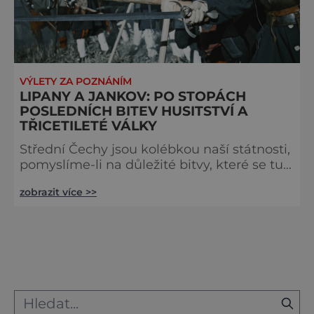
VÝLETY ZA POZNÁNÍM
LIPANY A JANKOV: PO STOPÁCH
POSLEDNÍCH BITEV HUSITSTVÍ A
TŘICETILETÉ VÁLKY
Střední Čechy jsou kolébkou naší státnosti,
pomyslíme-li na důležité bitvy, které se tu
odehrály, aby náš národ neodvratně
zobrazit více >>
formovaly. Vydejme se po stopách jedné
z nejvýznamnějších bitev z období
husitských válek i do míst, kde se odehrála
jedna z největších, nejkrvavějších a zároveň
posledních velkých bitev třicetileté války
na českém území. Bitva u Lipan se
odehrála na úbočí Lipského kopce po