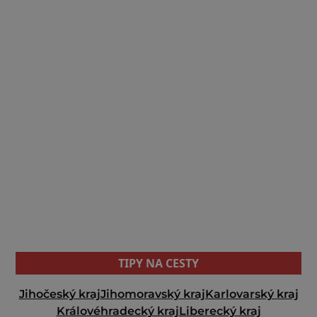
TIPY NA CESTY
Jihočeský kraj
Jihomoravský kraj
Karlovarský kraj
Královéhradecký kraj
Liberecký kraj