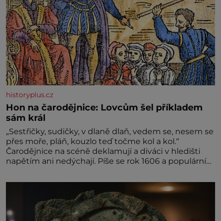
historyplus.cz
Hon na čarodějnice: Lovcům šel příkladem
sám král
„Sestřičky, sudičky, v dlaně dlaň, vedem se, nesem se
přes moře, pláň, kouzlo teď točme kol a kol.“
Čarodějnice na scéně deklamují a diváci v hledišti
napětím ani nedýchají. Píše se rok 1606 a populární
anglický dramatik William Shakespeare uvádí svou
Tragédii o Macbethovi. Napsal ji pro krále Jakuba I.,
jenž v roce 1603 vystřídal