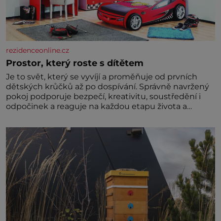
rezidenceonline.cz
Prostor, který roste s dítětem
Je to svět, který se vyvíjí a proměňuje od prvních
dětských krůčků až po dospívání. Správně navržený
pokoj podporuje bezpečí, kreativitu, soustředění i
odpočinek a reaguje na každou etapu života a
specifické potřeby dítěte. Pro nejmenší je klíčová
jednoduchost, měkkost a bezpečí, proto by pokoj
miminka měl působit především klidně a útulně.
Předškolní věk je