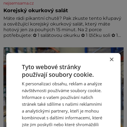
nejsemsama.cz
Korejský okurkový salát
Máte rádi pikantní chutě? Pak zkuste tento křupavý
a osvěžující korejský okurkový salát, který máte
hotový jen za pouhých 15 minut. Na 2 porce
potřebujete: ✿ 1 salátovou okurku ✿ 1 lžičku soli ✿ 1
stroužek česneku ✿ 1 lžíci sójové omáčky ✿ 1 lžíci
rýžového octa ✿ 1 lžičku sezamového oleje ✿ 1 lžičku
chilli ✿ 1 lžičku cukru ✿ 1 jarní cibulku ✿ 1 lžíci
×
sezamových semínek
Tyto webové stránky
používají soubory cookie.
K personalizaci obsahu, reklam a analýze
návštěvnosti používáme soubory cookie.
Informace o vašem používání našich
stránek také sdílíme s našimi reklamními
a analytickými partnery, kteří je mohou
kombinovat s dalšími informacemi, které
jste jim poskytli nebo které shromáždili