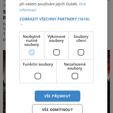
při vašem používání jejich služeb.
Více
iluxus.cz
informací
Stojí v čele značky s historií. Teď ji musím
připravit na dalších třicet let
ZOBRAZIT VŠECHNY PARTNERY
(1616)
→
Na první pohled by třicáté výročí mohlo být pro
Topnatur hlavně důvodem k oslavám. Lucie
Ticháčková ho ale vnímá jinak, jako závazek i
Nezbytně
Výkonové
Soubory
příležitost rozhodnout, jak má rodinná značka
nutné
soubory
cílení
soubory
vypadat v dalších l
Funkční soubory
Nezařazené
soubory
VŠE PŘIJMOUT
VŠE ODMÍTNOUT