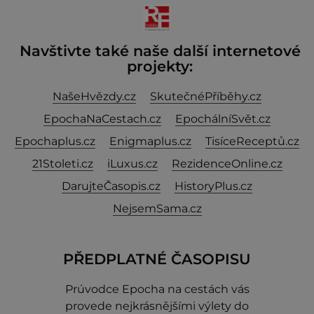
ani po více než sto letech výzkumu
Navštivte také naše další internetové
projekty:
NašeHvězdy.cz
SkutečnéPříběhy.cz
EpochaNaCestach.cz
EpochálníSvět.cz
Epochaplus.cz
Enigmaplus.cz
TisíceReceptů.cz
21Stoleti.cz
iLuxus.cz
RezidenceOnline.cz
DarujteČasopis.cz
HistoryPlus.cz
NejsemSama.cz
PŘEDPLATNÉ ČASOPISU
Prúvodce Epocha na cestách vás
provede nejkrásnějšími výlety do