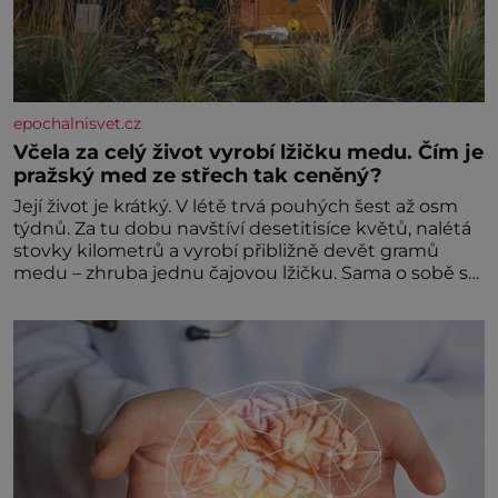
epochalnisvet.cz
Včela za celý život vyrobí lžičku medu. Čím je
pražský med ze střech tak ceněný?
Její život je krátký. V létě trvá pouhých šest až osm
týdnů. Za tu dobu navštíví desetitisíce květů, nalétá
stovky kilometrů a vyrobí přibližně devět gramů
medu – zhruba jednu čajovou lžičku. Sama o sobě se
může zdát bezvýznamná. Teprve když se spojí s
dalšími desítkami tisíc příslušnic svého včelstva,
vznikne jeden z nejdokonalejších organismů