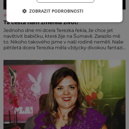
ZOBRAZIT PODROBNOSTI
skutecnepribehy.cz
Ta cesta nám změnila život!
Jednoho dne mi dcera Terezka řekla, že chce jet
navštívit babičku, která žije na Šumavě. Zarazilo mě
to. Nikoho takového jsme v naší rodině neměli. Naše
pětiletá dcera Terezka měla vždycky divokou fantazii.
Už odmalička milovala svět pohádek. Každou chvilku
mi říkala, že se jí zdálo o jednorožcích, krásných
princeznách, statečných rytířích a létajících dracích.