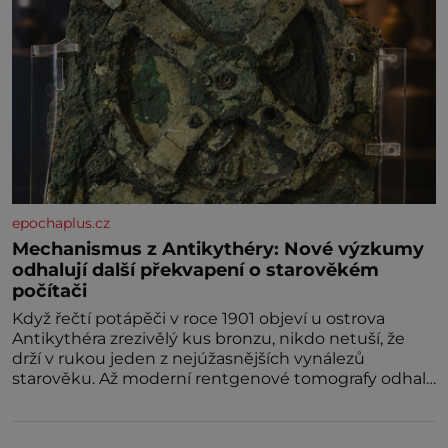
epochaplus.cz
Mechanismus z Antikythéry: Nové výzkumy
odhalují další překvapení o starověkém
počítači
Když řečtí potápěči v roce 1901 objeví u ostrova
Antikythéra zrezivělý kus bronzu, nikdo netuší, že
drží v rukou jeden z nejúžasnějších vynálezů
starověku. Až moderní rentgenové tomografy odhalí
desítky ozubených kol ukrytých uvnitř.
Mechanismus z Antikythéry je dnes považován za
nejstarší známý analogový počítač na světě. Přesto