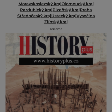
Moravskoslezský kraj
Olomoucký kraj
Pardubický kraj
Plzeňský kraj
Praha
Středočeský kraj
Ústecký kraj
Vysočina
Zlínský kraj
reklama