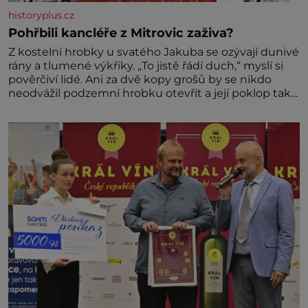
historyplus.cz
Pohřbili kancléře z Mitrovic zaživa?
Z kostelní hrobky u svatého Jakuba se ozývají dunivé
rány a tlumené výkřiky. „To jistě řádí duch,“ myslí si
pověrčiví lidé. Ani za dvě kopy grošů by se nikdo
neodvážil podzemní hrobku otevřít a její poklop tak
raději jen skrápí svěcenou vodou. Za několik dní
divné burácení skutečně ustane. Když o mnoho let
později hrobku