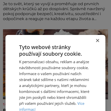
Je to svět, který se vyvíjí a proměňuje od prvních
dětských krůčků až po dospívání. Správně navržený
pokoj podporuje bezpečí, kreativitu, soustředění i
odpočinek a reaguje na každou etapu života a
specifické potřeby dítěte. Pro nejmenší je klíčová
jednoduchost, měkkost a bezpečí, proto by pokoj
miminka měl působit především klidně a útulně.
Předškolní věk je
×
Tyto webové stránky
používají soubory cookie.
K personalizaci obsahu, reklam a analýze
návštěvnosti používáme soubory cookie.
Informace o vašem používání našich
stránek také sdílíme s našimi reklamními
a analytickými partnery, kteří je mohou
kombinovat s dalšími informacemi, které
jste jim poskytli nebo které shromáždili
při vašem používání jejich služeb.
Více
tisicereceptu.cz
informací
Pravá irská káva