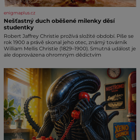
enigmaplus.cz
Nešťastný duch oběšené milenky děsí
studentky
Robert Jaffrey Christie prožívá složité období. Píše se
rok 1900 a právě skonal jeho otec, známý továrník
William Mellis Christie (1829–1900). Smutná událost je
ale doprovázena ohromným dědictvím