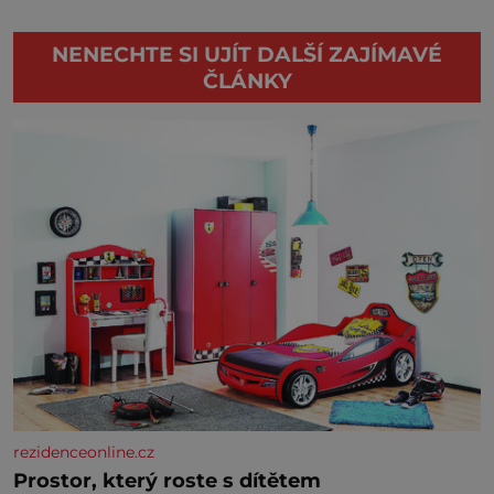
NENECHTE SI UJÍT DALŠÍ ZAJÍMAVÉ
ČLÁNKY
rezidenceonline.cz
Prostor, který roste s dítětem