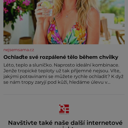
nejsemsama.cz
Ochlaďte své rozpálené tělo během chvilky
Léto, teplo a sluníčko. Naprosto ideální kombinace.
Jenže tropické teploty už tak příjemné nejsou. Víte,
jakými potravinami se můžete rychle ochladit? K dyž
se nám tropy zaryjí pod kůži, hledáme úlevu v
bazénu nebo pomocí klimatizace. Jenže ne vždycky
můžeme být v jejich blízkosti. Nemusíte však zoufat.
Pokud budete mít promyšlený jídelníček, žadné
pařáky si na vás
Navštivte také naše další internetové