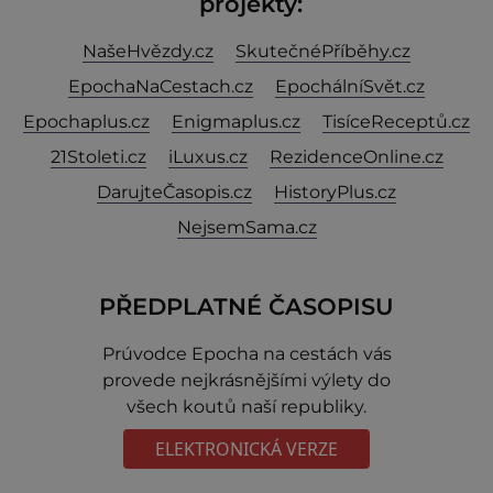
projekty:
NašeHvězdy.cz
SkutečnéPříběhy.cz
EpochaNaCestach.cz
EpochálníSvět.cz
Epochaplus.cz
Enigmaplus.cz
TisíceReceptů.cz
21Stoleti.cz
iLuxus.cz
RezidenceOnline.cz
DarujteČasopis.cz
HistoryPlus.cz
NejsemSama.cz
PŘEDPLATNÉ ČASOPISU
Prúvodce Epocha na cestách vás
provede nejkrásnějšími výlety do
všech koutů naší republiky.
ELEKTRONICKÁ VERZE