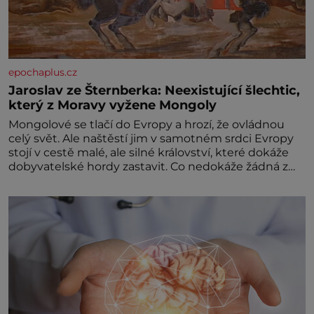
epochaplus.cz
Jaroslav ze Šternberka: Neexistující šlechtic,
který z Moravy vyžene Mongoly
Mongolové se tlačí do Evropy a hrozí, že ovládnou
celý svět. Ale naštěstí jim v samotném srdci Evropy
stojí v cestě malé, ale silné království, které dokáže
dobyvatelské hordy zastavit. Co nedokáže žádná z
asijských říší, co nedokážou Němci – to dokáže český
král. Nebo že by ne? Mongolové od roku 1223
postupují podél Kaspického a Azovského moře,