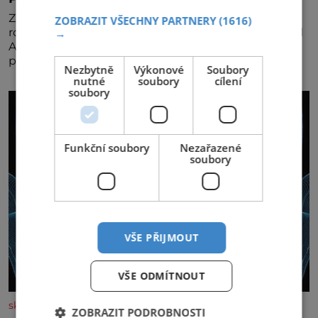
Za jejího tvůrce je považován Joe Sharidan, když v
ZOBRAZIT VŠECHNY PARTNERY
(1616)
roce 1943 u letiště irského města Foynes obsluhoval
→
Američany, kteří kvůli špatnému počasí nemohli
pokračovat v cestě. Povzbudil je tehdy kávou,
Nezbytně
Výkonové
Soubory
nutné
soubory
cílení
soubory
Funkční soubory
Nezařazené
soubory
VŠE PŘIJMOUT
VŠE ODMÍTNOUT
skutecnepribehy.cz
ZOBRAZIT PODROBNOSTI