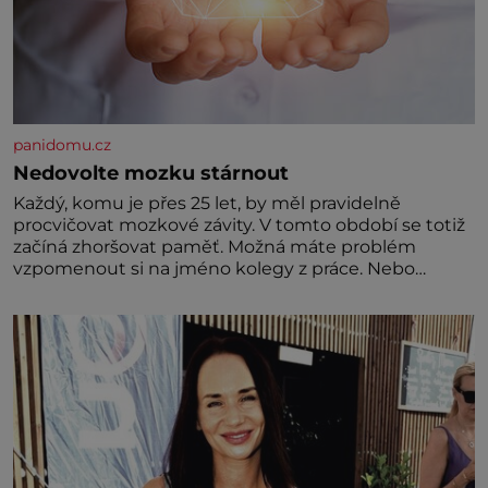
panidomu.cz
Nedovolte mozku stárnout
Každý, komu je přes 25 let, by měl pravidelně
procvičovat mozkové závity. V tomto období se totiž
začíná zhoršovat paměť. Možná máte problém
vzpomenout si na jméno kolegy z práce. Nebo
marně v paměti lovíte název knížky, kterou jste
nedávno přečetli. Je to opravdu tak, s věkem jako
kdyby se paměť rozhodla stávkovat. Cvičte