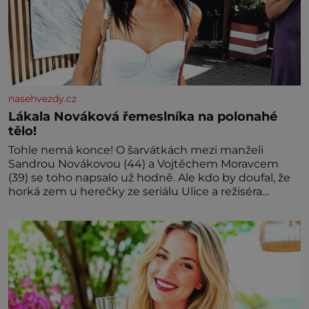
nasehvezdy.cz
Lákala Nováková řemeslníka na polonahé
tělo!
Tohle nemá konce! O šarvátkách mezi manželi
Sandrou Novákovou (44) a Vojtěchem Moravcem
(39) se toho napsalo už hodně. Ale kdo by doufal, že
horká zem u herečky ze seriálu Ulice a režiséra
vychladne,