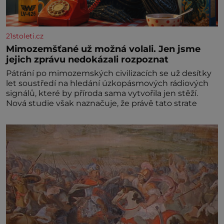
21stoleti.cz
Mimozemšťané už možná volali. Jen jsme
jejich zprávu nedokázali rozpoznat
Pátrání po mimozemských civilizacích se už desítky
let soustředí na hledání úzkopásmových rádiových
signálů, které by příroda sama vytvořila jen stěží.
Nová studie však naznačuje, že právě tato strate