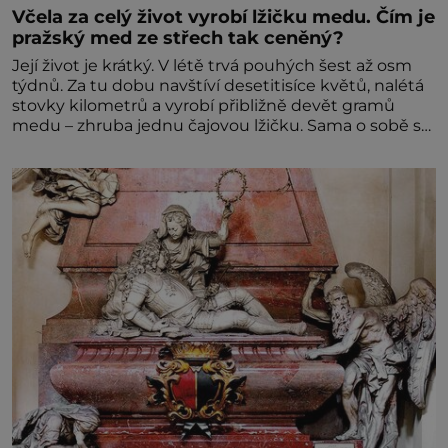
Včela za celý život vyrobí lžičku medu. Čím je
pražský med ze střech tak ceněný?
Její život je krátký. V létě trvá pouhých šest až osm
týdnů. Za tu dobu navštíví desetitisíce květů, nalétá
stovky kilometrů a vyrobí přibližně devět gramů
medu – zhruba jednu čajovou lžičku. Sama o sobě se
může zdát bezvýznamná. Teprve když se spojí s
dalšími desítkami tisíc příslušnic svého včelstva,
vznikne jeden z nejdokonalejších organismů