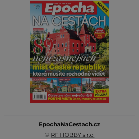
EpochaNaCestach.cz
©
RF HOBBY s.r.o.