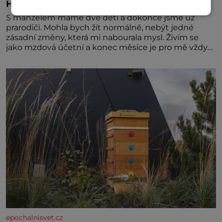
Hlas mě varuje před nebezpečím
S manželem máme dvě děti a dokonce jsme už
prarodiči. Mohla bych žít normálně, nebýt jedné
zásadní změny, která mi nabourala mysl. Živím se
jako mzdová účetní a konec měsíce je pro mě vždy
velice psychicky náročným obdobím. Od té chvíle, co
máme vnoučata, mi dcera čím dál častěji volá o
pomoc, co se hlídání týče. Dalo by se
epochalnisvet.cz