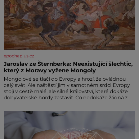
epochaplus.cz
Jaroslav ze Šternberka: Neexistující šlechtic,
který z Moravy vyžene Mongoly
Mongolové se tlačí do Evropy a hrozí, že ovládnou
celý svět. Ale naštěstí jim v samotném srdci Evropy
stojí v cestě malé, ale silné království, které dokáže
dobyvatelské hordy zastavit. Co nedokáže žádná z
asijských říší, co nedokážou Němci – to dokáže český
král. Nebo že by ne? Mongolové od roku 1223
postupují podél Kaspického a Azovského moře,