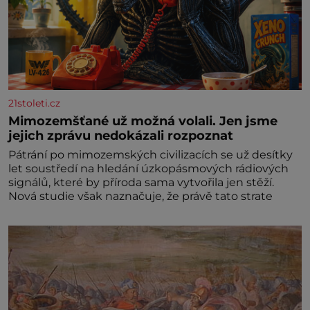
21stoleti.cz
Mimozemšťané už možná volali. Jen jsme
jejich zprávu nedokázali rozpoznat
Pátrání po mimozemských civilizacích se už desítky
let soustředí na hledání úzkopásmových rádiových
signálů, které by příroda sama vytvořila jen stěží.
Nová studie však naznačuje, že právě tato strate