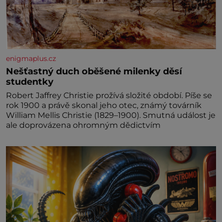
enigmaplus.cz
Nešťastný duch oběšené milenky děsí
studentky
Robert Jaffrey Christie prožívá složité období. Píše se
rok 1900 a právě skonal jeho otec, známý továrník
William Mellis Christie (1829–1900). Smutná událost je
ale doprovázena ohromným dědictvím