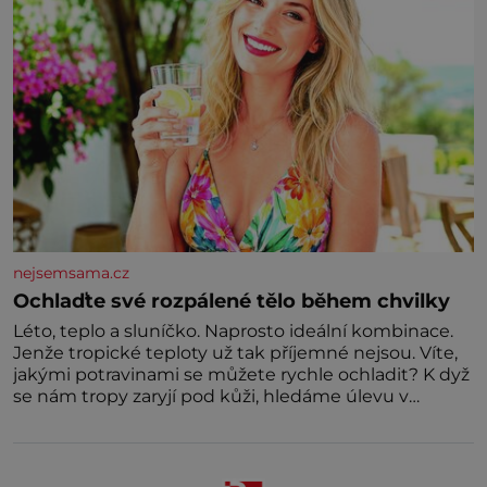
nejsemsama.cz
Ochlaďte své rozpálené tělo během chvilky
Léto, teplo a sluníčko. Naprosto ideální kombinace.
Jenže tropické teploty už tak příjemné nejsou. Víte,
jakými potravinami se můžete rychle ochladit? K dyž
se nám tropy zaryjí pod kůži, hledáme úlevu v
bazénu nebo pomocí klimatizace. Jenže ne vždycky
můžeme být v jejich blízkosti. Nemusíte však zoufat.
Pokud budete mít promyšlený jídelníček, žadné
pařáky si na vás