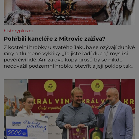
historyplus.cz
Pohřbili kancléře z Mitrovic zaživa?
Z kostelní hrobky u svatého Jakuba se ozývají dunivé
rány a tlumené výkřiky. „To jistě řádí duch,“ myslí si
pověrčiví lidé. Ani za dvě kopy grošů by se nikdo
neodvážil podzemní hrobku otevřít a její poklop tak
raději jen skrápí svěcenou vodou. Za několik dní
divné burácení skutečně ustane. Když o mnoho let
později hrobku