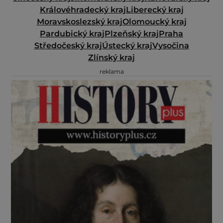
Královéhradecký kraj
Liberecký kraj
Moravskoslezský kraj
Olomoucký kraj
Pardubický kraj
Plzeňský kraj
Praha
Středočeský kraj
Ústecký kraj
Vysočina
Zlínský kraj
reklama