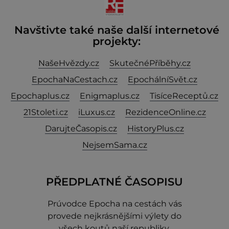
Navštivte také naše další internetové
projekty:
NašeHvězdy.cz
SkutečnéPříběhy.cz
EpochaNaCestach.cz
EpochálníSvět.cz
Epochaplus.cz
Enigmaplus.cz
TisíceReceptů.cz
21Stoleti.cz
iLuxus.cz
RezidenceOnline.cz
DarujteČasopis.cz
HistoryPlus.cz
NejsemSama.cz
PŘEDPLATNÉ ČASOPISU
Prúvodce Epocha na cestách vás
provede nejkrásnějšími výlety do
všech koutů naší republiky.