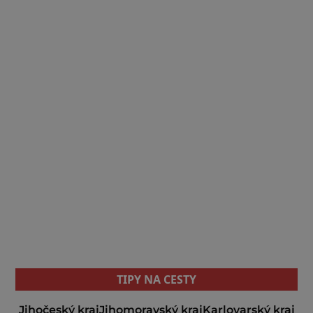
TIPY NA CESTY
Jihočeský kraj
Jihomoravský kraj
Karlovarský kraj