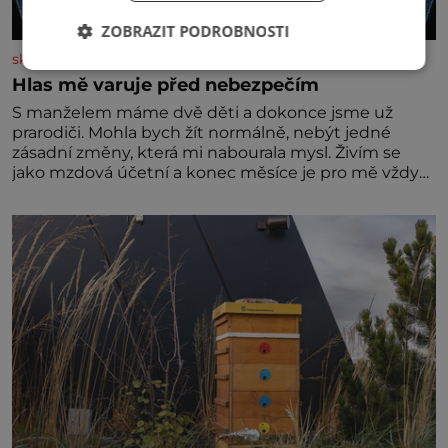
ZOBRAZIT PODROBNOSTI
skutecnepribehy.cz
Hlas mě varuje před nebezpečím
S manželem máme dvě děti a dokonce jsme už
prarodiči. Mohla bych žít normálně, nebýt jedné
zásadní změny, která mi nabourala mysl. Živím se
jako mzdová účetní a konec měsíce je pro mě vždy
velice psychicky náročným obdobím. Od té chvíle, co
máme vnoučata, mi dcera čím dál častěji volá o
pomoc, co se hlídání týče. Dalo by se