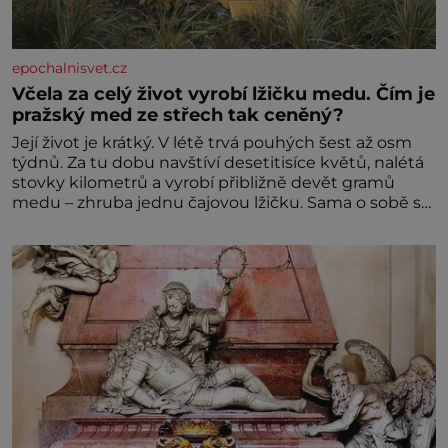
epochalnisvet.cz
Včela za celý život vyrobí lžičku medu. Čím je
pražský med ze střech tak ceněný?
Její život je krátký. V létě trvá pouhých šest až osm
týdnů. Za tu dobu navštíví desetitisíce květů, nalétá
stovky kilometrů a vyrobí přibližně devět gramů
medu – zhruba jednu čajovou lžičku. Sama o sobě se
může zdát bezvýznamná. Teprve když se spojí s
dalšími desítkami tisíc příslušnic svého včelstva,
vznikne jeden z nejdokonalejších organismů