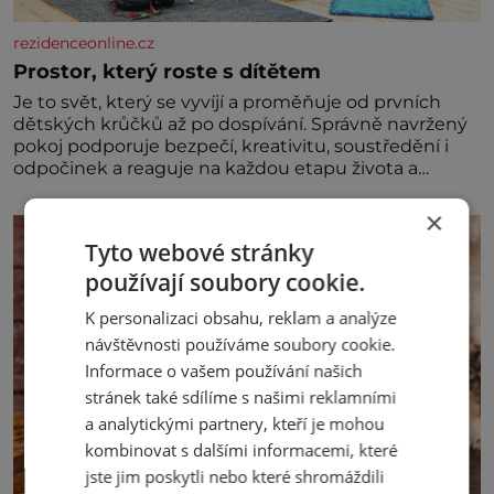
rezidenceonline.cz
Prostor, který roste s dítětem
Je to svět, který se vyvíjí a proměňuje od prvních
dětských krůčků až po dospívání. Správně navržený
pokoj podporuje bezpečí, kreativitu, soustředění i
odpočinek a reaguje na každou etapu života a
specifické potřeby dítěte. Pro nejmenší je klíčová
jednoduchost, měkkost a bezpečí, proto by pokoj
×
miminka měl působit především klidně a útulně.
Tyto webové stránky
Předškolní věk je
používají soubory cookie.
K personalizaci obsahu, reklam a analýze
návštěvnosti používáme soubory cookie.
Informace o vašem používání našich
stránek také sdílíme s našimi reklamními
a analytickými partnery, kteří je mohou
kombinovat s dalšími informacemi, které
jste jim poskytli nebo které shromáždili