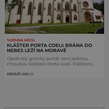
TAJEMNÁ MÍSTA
KLÁŠTER PORTA COELI: BRÁNA DO
NEBES LEŽÍ NA MORAVĚ
Ojedinělý gotický portál není jedinou
chloubou kláštera Porta coeli. Klášterní
komplex s bohatou a slavnou historií nás
zobrazit více >>
při prohlídce přesvědčí, že tato stavba si
své výjimečné místo v našich dějinách
opravdu zaslouží. Založit klášter
cisterciaček se rozhodl na počátku 13.
století už král Přemysl Otakar I., za svého
života však už nestačil učinit rozhodující
krok. Postarala se o to však jeho manž