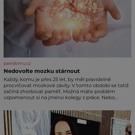
panidomu.cz
Nedovolte mozku stárnout
Každý, komu je přes 25 let, by měl pravidelně
procvičovat mozkové závity. V tomto období se totiž
začíná zhoršovat paměť. Možná máte problém
vzpomenout si na jméno kolegy z práce. Nebo
marně v paměti lovíte název knížky, kterou jste
nedávno přečetli. Je to opravdu tak, s věkem jako
kdyby se paměť rozhodla stávkovat. Cvičte