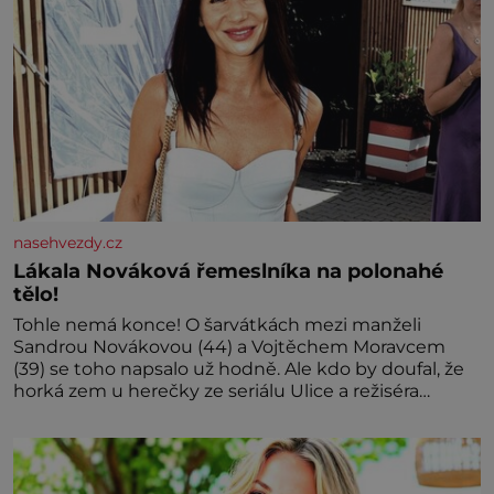
nasehvezdy.cz
Lákala Nováková řemeslníka na polonahé
tělo!
Tohle nemá konce! O šarvátkách mezi manželi
Sandrou Novákovou (44) a Vojtěchem Moravcem
(39) se toho napsalo už hodně. Ale kdo by doufal, že
horká zem u herečky ze seriálu Ulice a režiséra
vychladne,