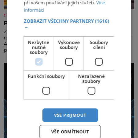
při vašem používání jejich služeb.
Více
informací
tisicereceptu.cz
ZOBRAZIT VŠECHNY PARTNERY
(1616)
Pravá irská káva
→
Za jejího tvůrce je považován Joe Sharidan, když v
roce 1943 u letiště irského města Foynes obsluhoval
Nezbytně
Výkonové
Soubory
Američany, kteří kvůli špatnému počasí nemohli
nutné
soubory
cílení
pokračovat v cestě. Povzbudil je tehdy kávou,
soubory
Funkční soubory
Nezařazené
soubory
VŠE PŘIJMOUT
VŠE ODMÍTNOUT