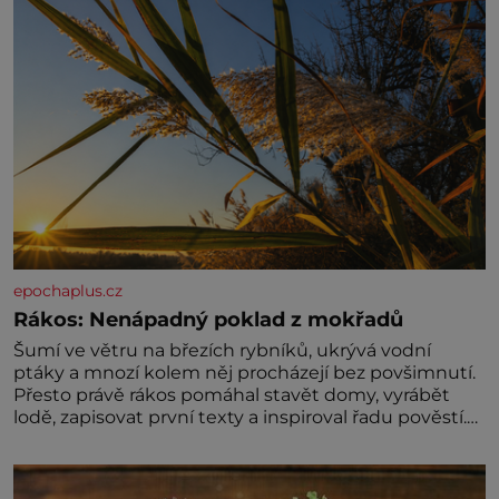
epochaplus.cz
Rákos: Nenápadný poklad z mokřadů
Šumí ve větru na březích rybníků, ukrývá vodní
ptáky a mnozí kolem něj procházejí bez povšimnutí.
Přesto právě rákos pomáhal stavět domy, vyrábět
lodě, zapisovat první texty a inspiroval řadu pověstí.
Tato skromná, ale užitečná rostlina provází člověka
už tisíce let. Většina lidí vnímá rákos jen jako
obyčejnou kulisu letního koupání. Stačí se však