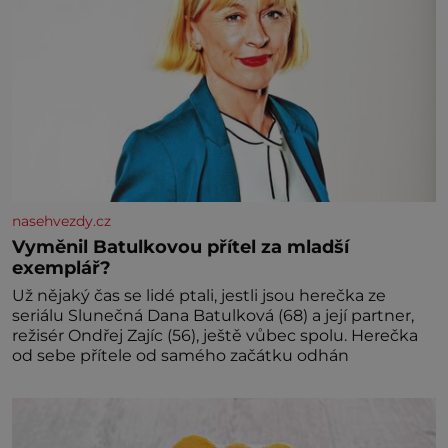
nasehvezdy.cz
Vyměnil Batulkovou přítel za mladší
exemplář?
Už nějaký čas se lidé ptali, jestli jsou herečka ze
seriálu Slunečná Dana Batulková (68) a její partner,
režisér Ondřej Zajíc (56), ještě vůbec spolu. Herečka
od sebe přítele od samého začátku odhán