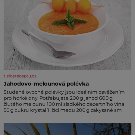
tisicereceptu.cz
Jahodovo-melounová polévka
Studené ovocné polévky jsou ideálním osvěžením
pro horké dny. Potřebujete 200 g jahod 600 g
žlutého melounu 100 ml sladkého dezertního vína
50 g cukru krystal 1 lžíci medu 200 g zakysané sm