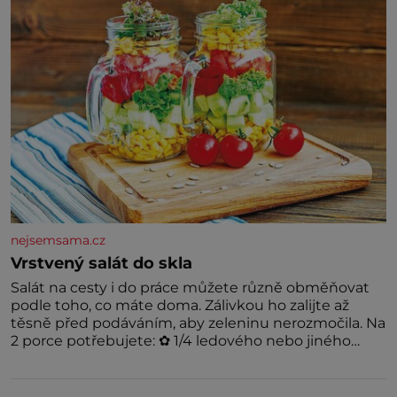
podívat
nejsemsama.cz
Vrstvený salát do skla
Salát na cesty i do práce můžete různě obměňovat
podle toho, co máte doma. Zálivkou ho zalijte až
těsně před podáváním, aby zeleninu nerozmočila. Na
2 porce potřebujete: ✿ 1/4 ledového nebo jiného
salátu (římský salát, polníček…) ✿ 1 malá konzerva
kukuřice ✿ ½ okurky ✿ 2 rajčata Zálivka: ✿ 4 lžíce
olivového oleje ✿ 1 lžíci citronové šťávy ✿ ½ stroužku