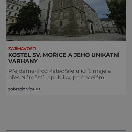
ZAJÍMAVOSTI
KOSTEL SV. MOŘICE A JEHO UNIKÁTNÍ
VARHANY
Přejdeme-li od katedrále ulicí 1. máje a
přes Náměstí republiky, po necelém
kilometru se před námi otevře pohled na
zobrazit více >>
další významnou olomouckou církevní
památku – kostel svatého Mořice. Dech
bere exteriér, ale i interiér kostela. Ten je
svou kapacitou 4000 věřících největší
gotickou svatyní na Moravě a první
písemná zmín