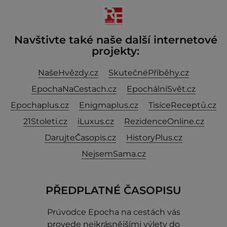
Navštivte také naše další internetové
projekty:
NašeHvězdy.cz
SkutečnéPříběhy.cz
EpochaNaCestach.cz
EpochálníSvět.cz
Epochaplus.cz
Enigmaplus.cz
TisíceReceptů.cz
21Stoleti.cz
iLuxus.cz
RezidenceOnline.cz
DarujteČasopis.cz
HistoryPlus.cz
NejsemSama.cz
PŘEDPLATNÉ ČASOPISU
Prúvodce Epocha na cestách vás
provede nejkrásnějšími výlety do