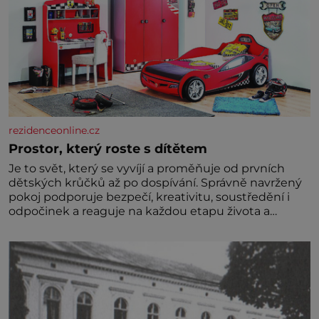
rezidenceonline.cz
Prostor, který roste s dítětem
Je to svět, který se vyvíjí a proměňuje od prvních
dětských krůčků až po dospívání. Správně navržený
pokoj podporuje bezpečí, kreativitu, soustředění i
odpočinek a reaguje na každou etapu života a
specifické potřeby dítěte. Pro nejmenší je klíčová
jednoduchost, měkkost a bezpečí, proto by pokoj
miminka měl působit především klidně a útulně.
Předškolní věk je