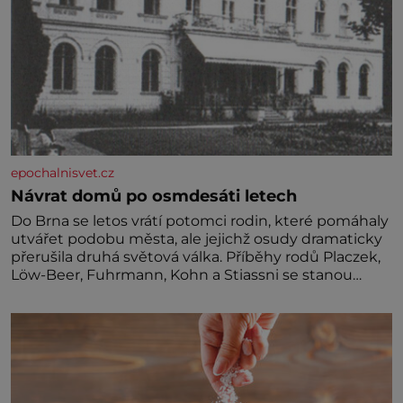
epochalnisvet.cz
Návrat domů po osmdesáti letech
Do Brna se letos vrátí potomci rodin, které pomáhaly
utvářet podobu města, ale jejichž osudy dramaticky
přerušila druhá světová válka. Příběhy rodů Placzek,
Löw-Beer, Fuhrmann, Kohn a Stiassni se stanou
jednou z hlavních dramaturgických linií festivalu
židovské kultury ŠTETL FEST 2026. Některé návraty
nejsou jednoduché. Místa, která si člověk pamatuje z
rodinných vyprávění, už dávno