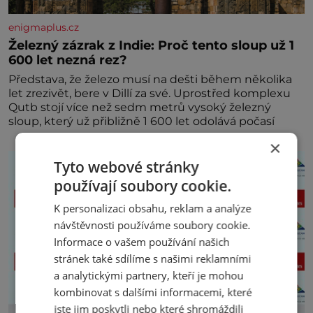
enigmaplus.cz
Železný zázrak z Indie: Proč tento sloup už 1
600 let nezná rez?
Představa, že železo musí na dešti během několika
let zrezivět, bere v Dillí za své. Uprostřed komplexu
Qutb stojí více než sedm metrů vysoký železný
sloup, který už přibližně 1 600 let odolává počasí
×
Tyto webové stránky
používají soubory cookie.
K personalizaci obsahu, reklam a analýze
návštěvnosti používáme soubory cookie.
Informace o vašem používání našich
stránek také sdílíme s našimi reklamními
a analytickými partnery, kteří je mohou
kombinovat s dalšími informacemi, které
jste jim poskytli nebo které shromáždili