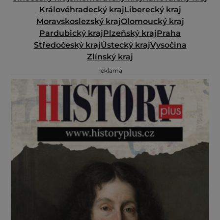
Královéhradecký kraj
Liberecký kraj
Moravskoslezský kraj
Olomoucký kraj
Pardubický kraj
Plzeňský kraj
Praha
Středočeský kraj
Ústecký kraj
Vysočina
Zlínský kraj
reklama