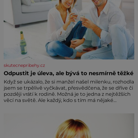
skutecnepribehy.cz
Odpustit je úleva, ale bývá to nesmírně těžké
Když se ukázalo, že si manžel našel milenku, rozhodla
jsem se trpělivě vyčkávat, přesvědčena, že se dříve či
později vrátí k rodině. Možná je to jedna z nejtěžších
věcí na světě. Ale každý, kdo s tím má nějaké
zkušenosti, se zapřísahá, že pokud odpustíte,
znatelně se vám uleví. Když se ke mně doneslo, že si
manžel pořídil milenku,