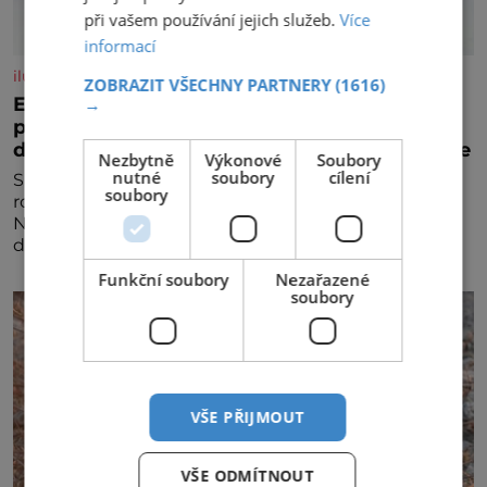
při vašem používání jejich služeb.
Více
informací
iluxus.cz
ZOBRAZIT VŠECHNY PARTNERY
(1616)
Emirates a South African Airways rozšiřují
→
partnerství. Cestujícím nově zpřístupní
dalších devět destinací v jižní a střední Africe
Nezbytně
Výkonové
Soubory
nutné
soubory
cílení
Společnosti Emirates a South African Airways (SAA)
soubory
rozšiřují svou dlouholetou codesharovou spolupráci.
Nová reciproční dohoda zpřístupní cestujícím devět
dalších destinací v jižní a střední Africe a u
Funkční soubory
Nezařazené
soubory
VŠE PŘIJMOUT
VŠE ODMÍTNOUT