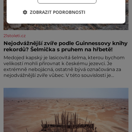
ZOBRAZIT PODROBNOSTI
21stoleti.cz
Nejodvážnější zvíře podle Guinnessovy knihy
rekordů? Šelmička s pruhem na hřbetě!
Medojed kapský je lasicovitá šelma, kterou bychom
velikostí mohli přirovnat k českému jezevci. Je
extrémně nebojácná, ostatně bývá označována za
nejodvážnější zvíře vůbec. V této souvislosti je
dokonc