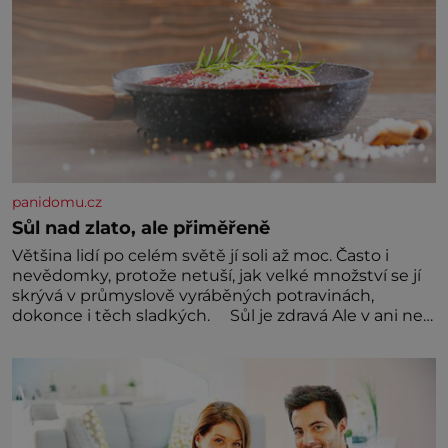
panidomu.cz
Sůl nad zlato, ale přiměřeně
Většina lidí po celém světě jí soli až moc. Často i
nevědomky, protože netuší, jak velké množství se jí
skrývá v průmyslově vyráběných potravinách,
dokonce i těch sladkých. Sůl je zdravá Ale v ani ne
třetinovém množství, než je pro většinu populace
běžné. Její základní složky– sodík a chlór – jsou
zásadní pro správné hospodaření