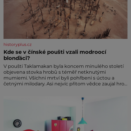
historyplus.cz
Kde se v čínské poušti vzali modroocí
blonďáci?
V poušti Taklamakan byla koncem minulého století
objevena stovka hrobů s téměř netknutými
mumiemi. Všichni mrtví byli pohřbeni s úctou a
četnými milodary. Asi nejvíc přitom vědce zaujal hrob
tříměsíčního chlapečka s modrou filcovou čapkou, z
níž se draly blonďaté vlásky. Fakt, že jsou těla
dávných lidí nesmírně dobře zachovalá, přičítají
odborníci zdejším klimatickým podmínkám. Sucho,
prosolené písky a extrémně