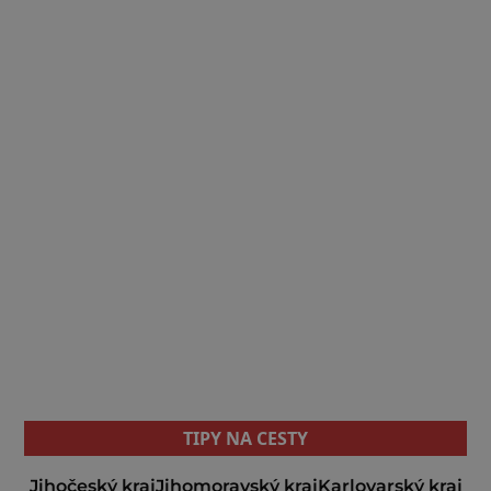
TIPY NA CESTY
Jihočeský kraj
Jihomoravský kraj
Karlovarský kraj