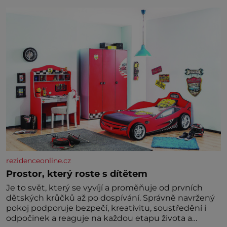
níž se draly blonďaté vlásky. Fakt, že jsou těla
dávných lidí nesmírně dobře zachovalá, přičítají
odborníci zdejším klimatickým podmínkám. Sucho,
prosolené písky a extrémně
rezidenceonline.cz
Prostor, který roste s dítětem
Je to svět, který se vyvíjí a proměňuje od prvních
dětských krůčků až po dospívání. Správně navržený
pokoj podporuje bezpečí, kreativitu, soustředění i
odpočinek a reaguje na každou etapu života a