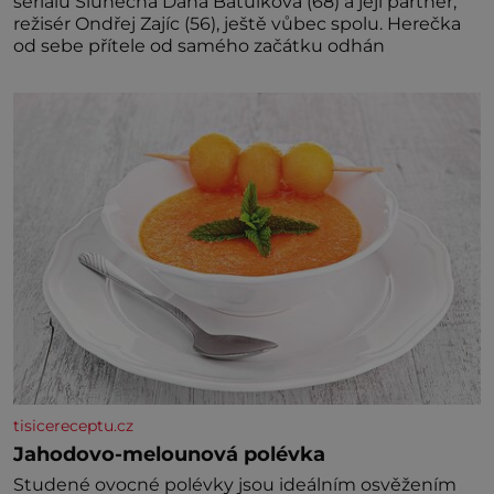
seriálu Slunečná Dana Batulková (68) a její partner,
režisér Ondřej Zajíc (56), ještě vůbec spolu. Herečka
od sebe přítele od samého začátku odhán
tisicereceptu.cz
Jahodovo-melounová polévka
Studené ovocné polévky jsou ideálním osvěžením