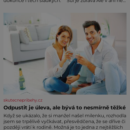
dokonce i těch sladkých. Sůl je zdravá Ale v ani ne
třetinovém množství, než je pro většinu populace
běžné. Její základní složky– sodík a chlór – jsou
zásadní pro správné hospodaření
skutecnepribehy.cz
Odpustit je úleva, ale bývá to nesmírně těžké
Když se ukázalo, že si manžel našel milenku, rozhodla
jsem se trpělivě vyčkávat, přesvědčena, že se dříve či
později vrátí k rodině. Možná je to jedna z nejtěžších