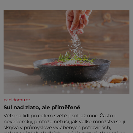
jednou z hlavních dramaturgických linií festivalu
židovské kultury ŠTETL FEST 2026. Některé návraty
nejsou jednoduché. Místa, která si člověk pamatuje z
rodinných vyprávění, už dávno
panidomu.cz
Sůl nad zlato, ale přiměřeně
Většina lidí po celém světě jí soli až moc. Často i
nevědomky, protože netuší, jak velké množství se jí
skrývá v průmyslově vyráběných potravinách,