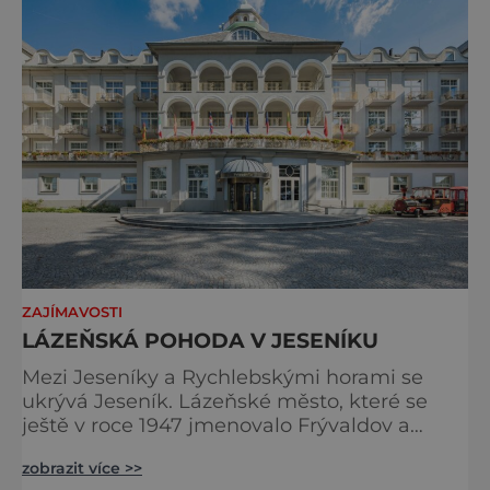
měste
ZAJÍMAVOSTI
LÁZEŇSKÁ POHODA V JESENÍKU
Mezi Jeseníky a Rychlebskými horami se
ukrývá Jeseník. Lázeňské město, které se
ještě v roce 1947 jmenovalo Frývaldov a
obyvatelstvo bylo převážně německé
zobrazit více >>
národnosti, je možná nenápadné, i přesto