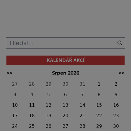
má však co nabídnout. A to ať už
upřednostňujete turistiku, adrenalin, nebo
památky, kterých je zde vzhledem k
lázeňské minulosti města požehnaně. Pokud
si tak toužíte vychutnat trochu klidu a
pokochat
KALENDÁŘ AKCÍ
<<
Srpen 2026
>>
27
28
29
30
31
1
2
3
4
5
6
7
8
9
10
11
12
13
14
15
16
17
18
19
20
21
22
23
24
25
26
27
28
29
30