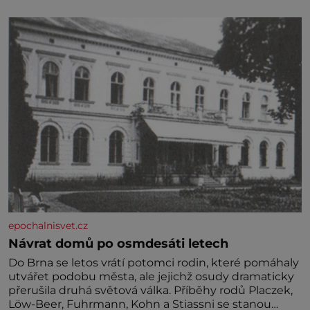
specifické potřeby dítěte. Pro nejmenší je klíčová
jednoduchost, měkkost a bezpečí, proto by pokoj
miminka měl působit především klidně a útulně.
Předškolní věk je
epochalnisvet.cz
Návrat domů po osmdesáti letech
Do Brna se letos vrátí potomci rodin, které pomáhaly
utvářet podobu města, ale jejichž osudy dramaticky
přerušila druhá světová válka. Příběhy rodů Placzek,
Löw-Beer, Fuhrmann, Kohn a Stiassni se stanou