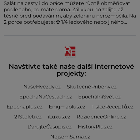
Salát na cesty i do práce můžete různě obměňovat
podle toho, co máte doma. Zálivkou ho zalijte až
těsně před podáváním, aby zeleninu nerozmočila. Na
2 porce potřebujete: ✿ 1/4 ledového nebo jiného
salátu (římský salát, polníček…) ✿ 1 malá konzerva
kukuřice ✿ ½ okurky ✿ 2 rajčata Zálivka: ✿ 4 lžíce
olivového oleje ✿ 1 lžíci citronové šťávy ✿ ½ stroužku
Navštivte také naše další internetové
projekty:
NašeHvězdy.cz
SkutečnéPříběhy.cz
EpochaNaCestach.cz
EpochálníSvět.cz
Epochaplus.cz
Enigmaplus.cz
TisíceReceptů.cz
21Stoleti.cz
iLuxus.cz
RezidenceOnline.cz
DarujteČasopis.cz
HistoryPlus.cz
NejsemSama.cz