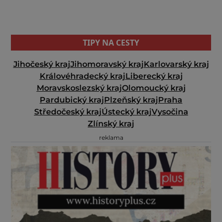
TIPY NA CESTY
Jihočeský kraj
Jihomoravský kraj
Karlovarský kraj
Královéhradecký kraj
Liberecký kraj
Moravskoslezský kraj
Olomoucký kraj
Pardubický kraj
Plzeňský kraj
Praha
Středočeský kraj
Ústecký kraj
Vysočina
Zlínský kraj
reklama