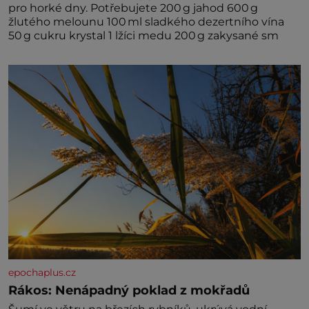
pro horké dny. Potřebujete 200 g jahod 600 g
žlutého melounu 100 ml sladkého dezertního vína
50 g cukru krystal 1 lžíci medu 200 g zakysané sm
epochaplus.cz
Rákos: Nenápadný poklad z mokřadů