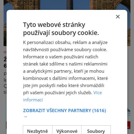
×
Tyto webové stránky
používají soubory cookie.
K personalizaci obsahu, reklam a analýze
návštěvnosti používáme soubory cookie.
enigmaplus.cz
Informace o vašem používání našich
Železný zázrak z Indie: Proč tento sloup už 1
stránek také sdílíme s našimi reklamními
600 let nezná rez?
a analytickými partnery, kteří je mohou
Představa, že železo musí na dešti během několika
kombinovat s dalšími informacemi, které
let zrezivět, bere v Dillí za své. Uprostřed komplexu
jste jim poskytli nebo které shromáždili
Qutb stojí více než sedm metrů vysoký železný
sloup, který už přibližně 1 600 let odolává počasí
při vašem používání jejich služeb.
Více
informací
ZOBRAZIT VŠECHNY PARTNERY
(1616)
→
Nezbytně
Výkonové
Soubory