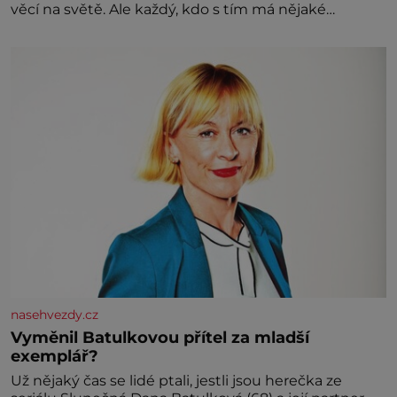
věcí na světě. Ale každý, kdo s tím má nějaké
zkušenosti, se zapřísahá, že pokud odpustíte,
znatelně se vám uleví. Když se ke mně doneslo, že si
manžel pořídil milenku,
nasehvezdy.cz
Vyměnil Batulkovou přítel za mladší
exemplář?
Už nějaký čas se lidé ptali, jestli jsou herečka ze