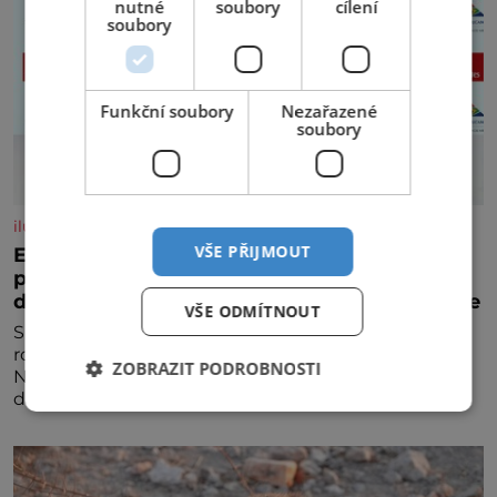
nutné
soubory
cílení
soubory
Funkční soubory
Nezařazené
soubory
iluxus.cz
VŠE PŘIJMOUT
Emirates a South African Airways rozšiřují
partnerství. Cestujícím nově zpřístupní
dalších devět destinací v jižní a střední Africe
VŠE ODMÍTNOUT
Společnosti Emirates a South African Airways (SAA)
rozšiřují svou dlouholetou codesharovou spolupráci.
ZOBRAZIT PODROBNOSTI
Nová reciproční dohoda zpřístupní cestujícím devět
dalších destinací v jižní a střední Africe a u