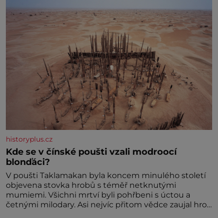
historyplus.cz
Kde se v čínské poušti vzali modroocí
blonďáci?
V poušti Taklamakan byla koncem minulého století
objevena stovka hrobů s téměř netknutými
mumiemi. Všichni mrtví byli pohřbeni s úctou a
četnými milodary. Asi nejvíc přitom vědce zaujal hrob
tříměsíčního chlapečka s modrou filcovou čapkou, z