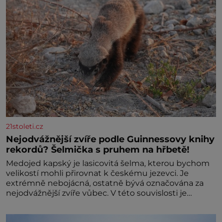
21stoleti.cz
Nejodvážnější zvíře podle Guinnessovy knihy
rekordů? Šelmička s pruhem na hřbetě!
Medojed kapský je lasicovitá šelma, kterou bychom
velikostí mohli přirovnat k českému jezevci. Je
extrémně nebojácná, ostatně bývá označována za
nejodvážnější zvíře vůbec. V této souvislosti je
dokonc