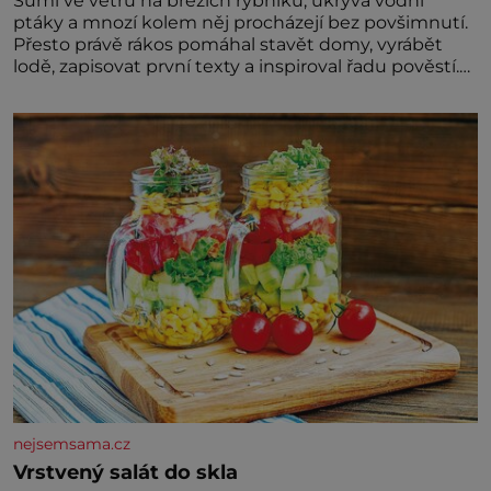
Šumí ve větru na březích rybníků, ukrývá vodní
ptáky a mnozí kolem něj procházejí bez povšimnutí.
Přesto právě rákos pomáhal stavět domy, vyrábět
lodě, zapisovat první texty a inspiroval řadu pověstí.
Tato skromná, ale užitečná rostlina provází člověka
už tisíce let. Většina lidí vnímá rákos jen jako
obyčejnou kulisu letního koupání. Stačí se však
podívat
nejsemsama.cz
Vrstvený salát do skla