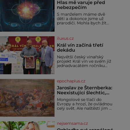
Hlas mě varuje před
nebezpečím
S manželem máme dvě
děti a dokonce jsme už
prarodiči. Mohla bych žít
normálně, nebýt jedné
zásadní změny, která mi
nabourala mysl. Živím se
iluxus.cz
jako mzdová účetní a konec
měsíce je pro mě vždy
Král vín začíná třetí
velice psychicky náročným
dekádu
obdobím. Od té chvíle, co
Největší český vinařský
máme vnoučata, mi dcera
projekt Král vín ve svém již
čím dál častěji volá o
jednadvacátém ročníku
pomoc, co se hlídání týče.
představil nejlepší domácí
Dalo by se
vína. Ta vybírala odborná
porota z celkem 1260
epochaplus.cz
vzorků od 157 vinařů. Král
vín, který se – i pře
Jaroslav ze Šternberka:
Neexistující šlechtic,
který z Moravy vyžene
Mongolové se tlačí do
Mongoly
Evropy a hrozí, že ovládnou
celý svět. Ale naštěstí jim v
samotném srdci Evropy
stojí v cestě malé, ale silné
království, které dokáže
nejsemsama.cz
dobyvatelské hordy
zastavit. Co nedokáže žádná