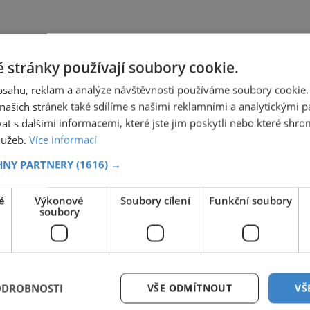
 stránky používají soubory cookie.
obsahu, reklam a analýze návštěvnosti používáme soubory cookie.
ašich stránek také sdílíme s našimi reklamními a analytickými par
 s dalšími informacemi, které jste jim poskytli nebo které shro
služeb.
Více informací
HNY PARTNERY
(1616) →
é
Výkonové
Soubory cílení
Funkční soubory
soubory
ODROBNOSTI
VŠE ODMÍTNOUT
VŠ