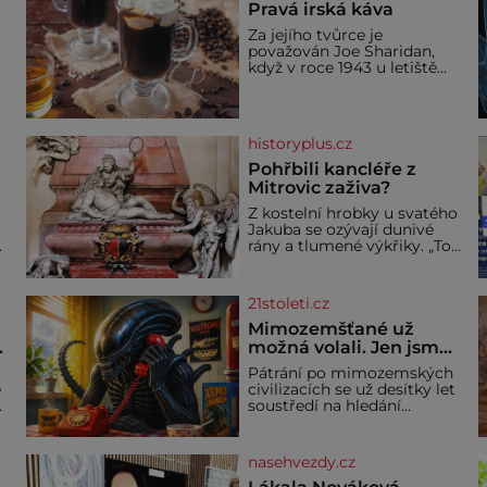
Pravá irská káva
Za jejího tvůrce je
považován Joe Sharidan,
když v roce 1943 u letiště
irského města Foynes
obsluhoval Američany, kteří
kvůli špatnému počasí
nemohli pokračovat v cestě.
historyplus.cz
Povzbudil je tehdy kávou,
Pohřbili kancléře z
Mitrovic zaživa?
Z kostelní hrobky u svatého
Jakuba se ozývají dunivé
rány a tlumené výkřiky. „To
jistě řádí duch,“ myslí si
a
pověrčiví lidé. Ani za dvě
kopy grošů by se nikdo
21stoleti.cz
neodvážil podzemní hrobku
bě
otevřít a její poklop tak
Mimozemšťané už
.
raději jen skrápí svěcenou
možná volali. Jen jsme
vodou. Za několik dní divné
jejich zprávu
Pátrání po mimozemských
burácení skutečně ustane.
nedokázali rozpoznat
e
civilizacích se už desítky let
Když o mnoho let později
soustředí na hledání
hrobku
úzkopásmových rádiových
signálů, které by příroda
sama vytvořila jen stěží.
nasehvezdy.cz
Nová studie však naznačuje,
že právě tato strate