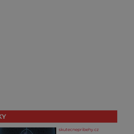
KY
skutecnepribehy.cz