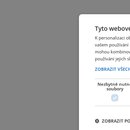
Tyto webové
K personalizaci 
vašem používání n
mohou kombinovat
používání jejich 
ZOBRAZIT VŠEC
Nezbytně nutn
soubory
ZOBRAZIT P