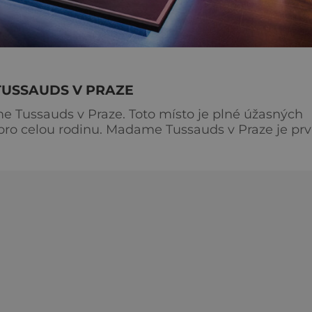
USSAUDS V PRAZE
e Tussauds v Praze. Toto místo je plné úžasných
e Tussauds v Praze je první
, která otevřela své dveře v létě 2019. A úspěch je
tento rok v Budapešti. Historie Madame