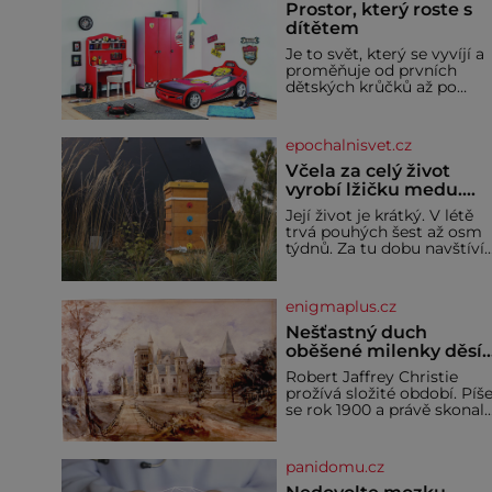
Prostor, který roste s
dítětem
Je to svět, který se vyvíjí a
proměňuje od prvních
dětských krůčků až po
dospívání. Správně
navržený pokoj podporuje
bezpečí, kreativitu,
epochalnisvet.cz
soustředění i odpočinek a
reaguje na každou etapu
Včela za celý život
života a specifické potřeby
vyrobí lžičku medu.
dítěte. Pro nejmenší je
Čím je pražský med ze
Její život je krátký. V létě
klíčová jednoduchost,
střech tak ceněný?
trvá pouhých šest až osm
měkkost a bezpečí, proto
týdnů. Za tu dobu navštíví
by pokoj miminka měl
desetitisíce květů, nalétá
působit především klidně 
stovky kilometrů a vyrobí
útulně. Předškolní věk je
přibližně devět gramů
enigmaplus.cz
medu – zhruba jednu
čajovou lžičku. Sama o so
Nešťastný duch
se může zdát bezvýznamná
oběšené milenky děsí
Teprve když se spojí s
studentky
Robert Jaffrey Christie
dalšími desítkami tisíc
prožívá složité období. Píš
příslušnic svého včelstva,
se rok 1900 a právě skonal
vznikne jeden z
jeho otec, známý továrník
nejdokonalejších
William Mellis Christie
organismů
(1829–1900). Smutná
panidomu.cz
událost je ale doprovázena
ohromným dědictvím