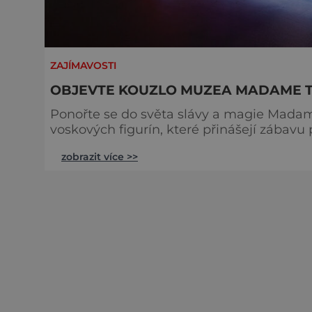
ZAJÍMAVOSTI
OBJEVTE KOUZLO MUZEA MADAME T
Ponořte se do světa slávy a magie Madam
voskových figurín, které přinášejí zábavu pro celou rodinu. Madam
franšízovou pobočkou této značky na světě
zobrazit více >>
zřejmý - druhá franšízová pobočka zahájila provoz 
Tussauds Madame Tussauds m