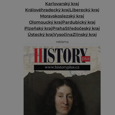
Karlovarský kraj
Královéhradecký kraj
Liberecký kraj
Moravskoslezský kraj
Olomoucký kraj
Pardubický kraj
Plzeňský kraj
Praha
Středočeský kraj
Ústecký kraj
Vysočina
Zlínský kraj
reklama