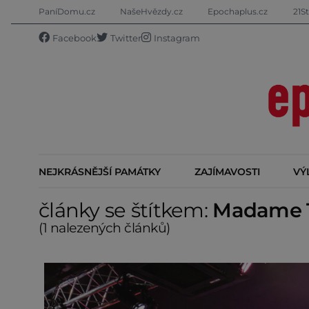
PaníDomu.cz
NašeHvězdy.cz
Epochaplus.cz
21St
Facebook
Twitter
Instagram
NEJKRÁSNĚJŠÍ PAMÁTKY
ZAJÍMAVOSTI
VÝ
články se štítkem:
Madame 
(1 nalezených článků)