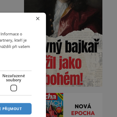
×
 Informace o
tnery, kteří je
máždili při vašem
Nezařazené
soubory
E PŘIJMOUT