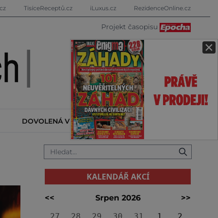
cz
TisíceReceptů.cz
iLuxus.cz
RezidenceOnline.cz
Projekt časopisu
×
DOVOLENÁ V ZAHRANIČÍ
KALENDÁŘ AKCÍ
KALENDÁŘ AKCÍ
<<
Srpen 2026
>>
27
28
29
30
31
1
2