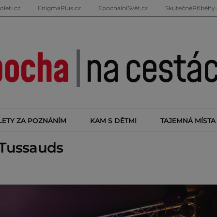
oleti.cz
EnigmaPlus.cz
EpochálníSvět.cz
SkutečnéPříběhy.
LETY ZA POZNÁNÍM
KAM S DĚTMI
TAJEMNÁ MÍSTA
Tussauds