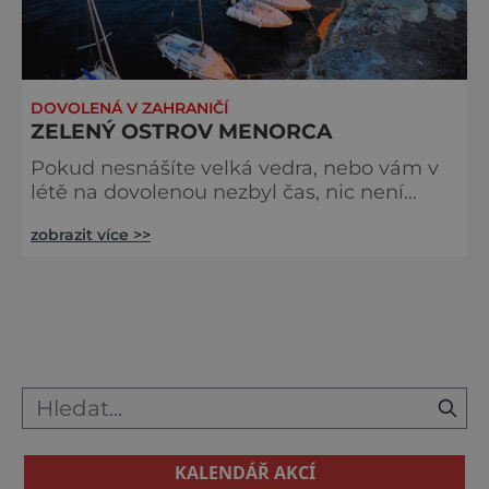
DOVOLENÁ V ZAHRANIČÍ
ZELENÝ OSTROV MENORCA
Pokud nesnášíte velká vedra, nebo vám v
létě na dovolenou nezbyl čas, nic není
ztraceno. Menorka vám ráda otevře svou
zobrazit více >>
náruč. Název pochází z latinského Insula
minor (Menší ostrov), který se používal pro
odlišení od sousední Mallorky. Oba ostrovy
patří k španělskému souostroví Baleáry. Od
Mallorky se ostrov liší nejen velikostí, ale
také rytmem života. Zatímco větší sestru
už dávno ve dne v noci o
KALENDÁŘ AKCÍ