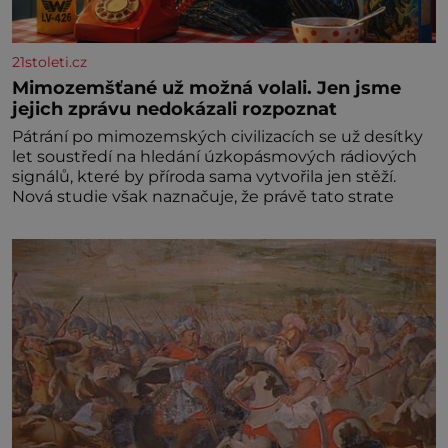
21stoleti.cz
Mimozemšťané už možná volali. Jen jsme
jejich zprávu nedokázali rozpoznat
Pátrání po mimozemských civilizacích se už desítky
let soustředí na hledání úzkopásmových rádiových
signálů, které by příroda sama vytvořila jen stěží.
Nová studie však naznačuje, že právě tato strate