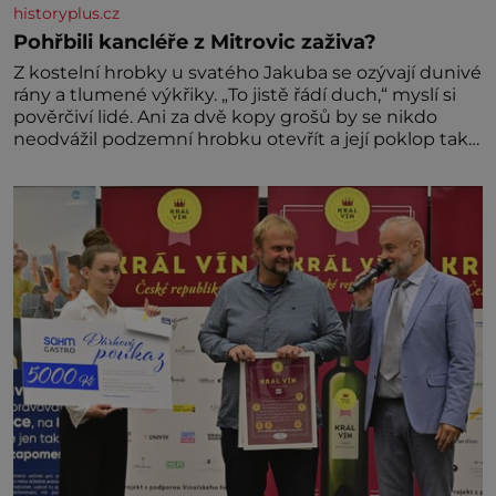
historyplus.cz
Pohřbili kancléře z Mitrovic zaživa?
Z kostelní hrobky u svatého Jakuba se ozývají dunivé
rány a tlumené výkřiky. „To jistě řádí duch,“ myslí si
pověrčiví lidé. Ani za dvě kopy grošů by se nikdo
neodvážil podzemní hrobku otevřít a její poklop tak
raději jen skrápí svěcenou vodou. Za několik dní
divné burácení skutečně ustane. Když o mnoho let
později hrobku