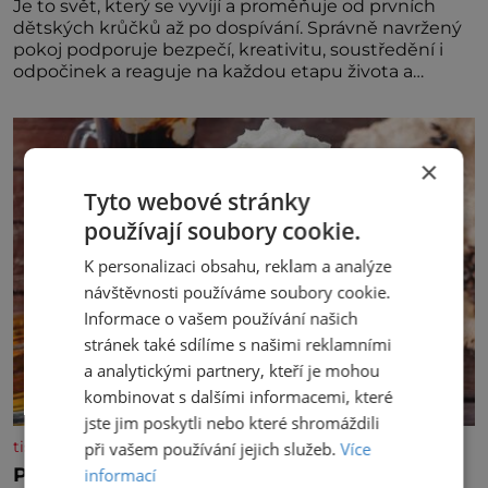
Je to svět, který se vyvíjí a proměňuje od prvních
dětských krůčků až po dospívání. Správně navržený
pokoj podporuje bezpečí, kreativitu, soustředění i
odpočinek a reaguje na každou etapu života a
specifické potřeby dítěte. Pro nejmenší je klíčová
jednoduchost, měkkost a bezpečí, proto by pokoj
miminka měl působit především klidně a útulně.
Předškolní věk je
×
Tyto webové stránky
používají soubory cookie.
K personalizaci obsahu, reklam a analýze
návštěvnosti používáme soubory cookie.
Informace o vašem používání našich
stránek také sdílíme s našimi reklamními
a analytickými partnery, kteří je mohou
kombinovat s dalšími informacemi, které
jste jim poskytli nebo které shromáždili
tisicereceptu.cz
při vašem používání jejich služeb.
Více
Pravá irská káva
informací