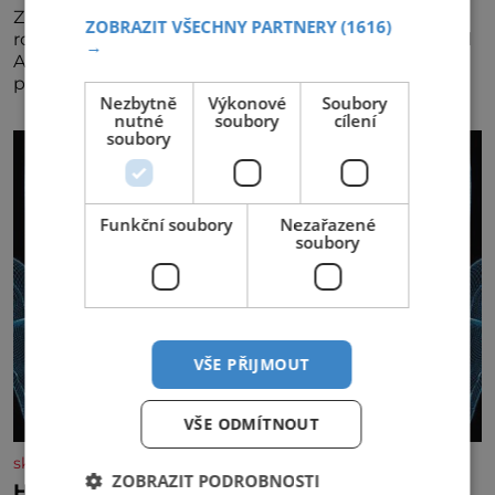
Za jejího tvůrce je považován Joe Sharidan, když v
ZOBRAZIT VŠECHNY PARTNERY
(1616)
roce 1943 u letiště irského města Foynes obsluhoval
→
Američany, kteří kvůli špatnému počasí nemohli
pokračovat v cestě. Povzbudil je tehdy kávou,
Nezbytně
Výkonové
Soubory
nutné
soubory
cílení
soubory
Funkční soubory
Nezařazené
soubory
VŠE PŘIJMOUT
VŠE ODMÍTNOUT
skutecnepribehy.cz
ZOBRAZIT PODROBNOSTI
Hlas mě varuje před nebezpečím