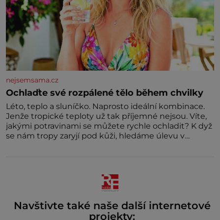
nejsemsama.cz
Ochlaďte své rozpálené tělo během chvilky
Léto, teplo a sluníčko. Naprosto ideální kombinace.
Jenže tropické teploty už tak příjemné nejsou. Víte,
jakými potravinami se můžete rychle ochladit? K dyž
se nám tropy zaryjí pod kůži, hledáme úlevu v
bazénu nebo pomocí klimatizace. Jenže ne vždycky
můžeme být v jejich blízkosti. Nemusíte však zoufat.
Pokud budete mít promyšlený jídelníček, žadné
pařáky si na vás
Navštivte také naše další internetové
projekty: