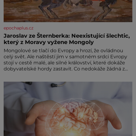
epochaplus.cz
Jaroslav ze Šternberka: Neexistující šlechtic,
který z Moravy vyžene Mongoly
Mongolové se tlačí do Evropy a hrozí, že ovládnou
celý svět. Ale naštěstí jim v samotném srdci Evropy
stojí v cestě malé, ale silné království, které dokáže
dobyvatelské hordy zastavit. Co nedokáže žádná z
asijských říší, co nedokážou Němci – to dokáže český
král. Nebo že by ne? Mongolové od roku 1223
postupují podél Kaspického a Azovského moře,