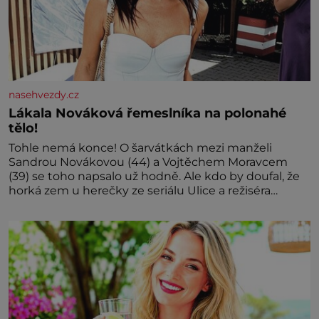
nasehvezdy.cz
Lákala Nováková řemeslníka na polonahé
tělo!
Tohle nemá konce! O šarvátkách mezi manželi
Sandrou Novákovou (44) a Vojtěchem Moravcem
(39) se toho napsalo už hodně. Ale kdo by doufal, že
horká zem u herečky ze seriálu Ulice a režiséra
vychladne,