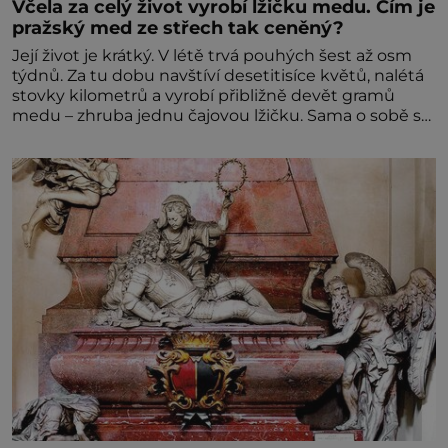
Včela za celý život vyrobí lžičku medu. Čím je
pražský med ze střech tak ceněný?
Její život je krátký. V létě trvá pouhých šest až osm
týdnů. Za tu dobu navštíví desetitisíce květů, nalétá
stovky kilometrů a vyrobí přibližně devět gramů
medu – zhruba jednu čajovou lžičku. Sama o sobě se
může zdát bezvýznamná. Teprve když se spojí s
dalšími desítkami tisíc příslušnic svého včelstva,
vznikne jeden z nejdokonalejších organismů