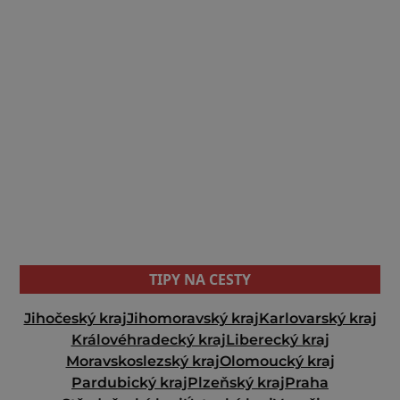
TIPY NA CESTY
Jihočeský kraj
Jihomoravský kraj
Karlovarský kraj
Královéhradecký kraj
Liberecký kraj
Moravskoslezský kraj
Olomoucký kraj
Pardubický kraj
Plzeňský kraj
Praha