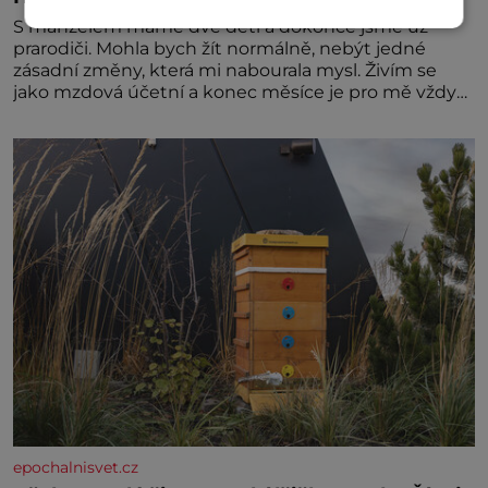
S manželem máme dvě děti a dokonce jsme už
prarodiči. Mohla bych žít normálně, nebýt jedné
zásadní změny, která mi nabourala mysl. Živím se
jako mzdová účetní a konec měsíce je pro mě vždy
velice psychicky náročným obdobím. Od té chvíle, co
máme vnoučata, mi dcera čím dál častěji volá o
pomoc, co se hlídání týče. Dalo by se
epochalnisvet.cz