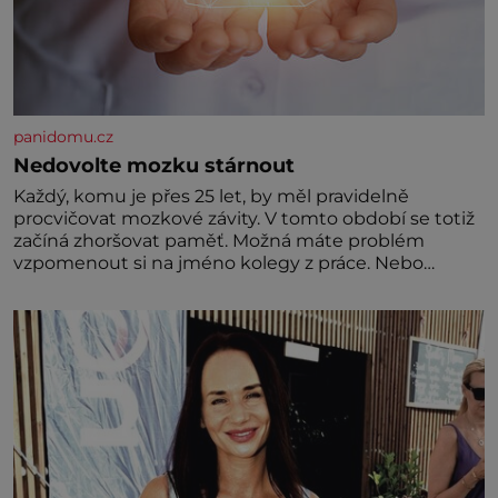
panidomu.cz
Nedovolte mozku stárnout
Každý, komu je přes 25 let, by měl pravidelně
procvičovat mozkové závity. V tomto období se totiž
začíná zhoršovat paměť. Možná máte problém
vzpomenout si na jméno kolegy z práce. Nebo
marně v paměti lovíte název knížky, kterou jste
nedávno přečetli. Je to opravdu tak, s věkem jako
kdyby se paměť rozhodla stávkovat. Cvičte