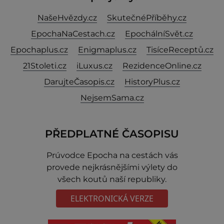
NašeHvězdy.cz
SkutečnéPříběhy.cz
EpochaNaCestach.cz
EpochálníSvět.cz
Epochaplus.cz
Enigmaplus.cz
TisíceReceptů.cz
21Stoleti.cz
iLuxus.cz
RezidenceOnline.cz
DarujteČasopis.cz
HistoryPlus.cz
NejsemSama.cz
PŘEDPLATNÉ ČASOPISU
Prúvodce Epocha na cestách vás
provede nejkrásnějšími výlety do
všech koutů naší republiky.
ELEKTRONICKÁ VERZE