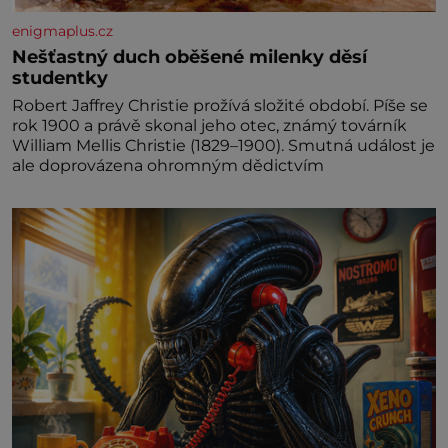
enigmaplus.cz
Nešťastný duch oběšené milenky děsí
studentky
Robert Jaffrey Christie prožívá složité období. Píše se
rok 1900 a právě skonal jeho otec, známý továrník
William Mellis Christie (1829–1900). Smutná událost je
ale doprovázena ohromným dědictvím