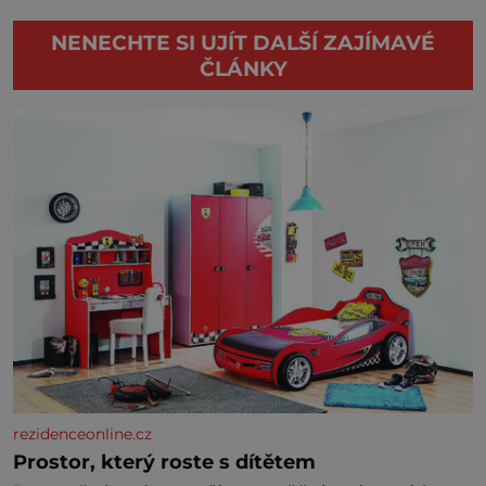
NENECHTE SI UJÍT DALŠÍ ZAJÍMAVÉ
ČLÁNKY
rezidenceonline.cz
Prostor, který roste s dítětem