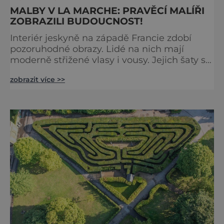
MALBY V LA MARCHE: PRAVĚCÍ MALÍŘI
ZOBRAZILI BUDOUCNOST!
Interiér jeskyně na západě Francie zdobí
pozoruhodné obrazy. Lidé na nich mají
moderně střižené vlasy i vousy. Jejich šaty se
poprvé objevily až ve středověku. Malby jsou
zobrazit více >>
ale staré tisíce let. Jak je to možné?
Francouzská jeskyně La Marche byla
objevena ve třicátých letech minulého
století. Skrývala překvapivý objev. Foto:
pinterest.