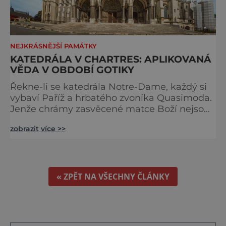
NEJKRÁSNĚJŠÍ PAMÁTKY
KATEDRÁLA V CHARTRES: APLIKOVANÁ
VĚDA V OBDOBÍ GOTIKY
Řekne-li se katedrála Notre-Dame, každý si
vybaví Paříž a hrbatého zvoníka Quasimoda.
Jenže chrámy zasvěcené matce Boží nejsou
ve Francii ničím výjimečným. Třeba
zobrazit více >>
obyvatelé města Rouen se mohou pochlubit
stejnojmennou katedrálou, která je se svými
151 metry čtvrtou nejvyšší křesťanskou
stavbou světa. Ovšem nejpůsobivější perlou
toho jména je ta, která se nachází v Chartres.
« ZPĚT NA VŠECHNY ČLÁNKY
Městečko Chartres se