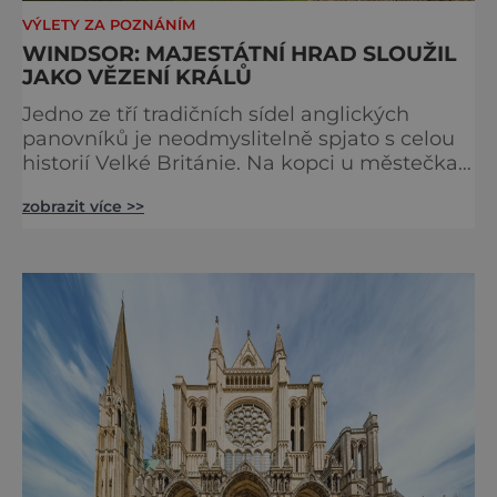
VÝLETY ZA POZNÁNÍM
WINDSOR: MAJESTÁTNÍ HRAD SLOUŽIL
JAKO VĚZENÍ KRÁLŮ
Jedno ze tří tradičních sídel anglických
panovníků je neodmyslitelně spjato s celou
historií Velké Británie. Na kopci u městečka
Windsor v jižní Anglii asi 30 kilometrů od
zobrazit více >>
Londýna, se tyčí gigantická stavba,
obklopená věčně zelenými trávníky. Její
gotické věže budí obdiv znalců architektury,
vysoké hradby zase respekt nepřátel, kteří by
chtěli komplex dobýt. Za bezmála 950 let
jeho existence z