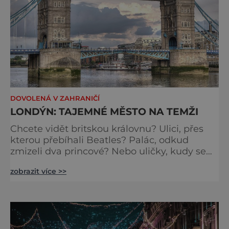
DOVOLENÁ V ZAHRANIČÍ
LONDÝN: TAJEMNÉ MĚSTO NA TEMŽI
Chcete vidět britskou královnu? Ulici, přes
kterou přebíhali Beatles? Palác, odkud
zmizeli dva princové? Nebo uličky, kudy se
toulal Jack Rozparovač? Problém je jediný:
zobrazit více >>
jak to všechno stihnout? Kouzelný Londýn
vám určitě učaruje. Trochu se podobá Praze
tím, že jednotlivé paláce nejsou daleko od
sebe. Pokud už nemáte štěstí, abyste do
Buckinghamského paláce viděli vjíždět či