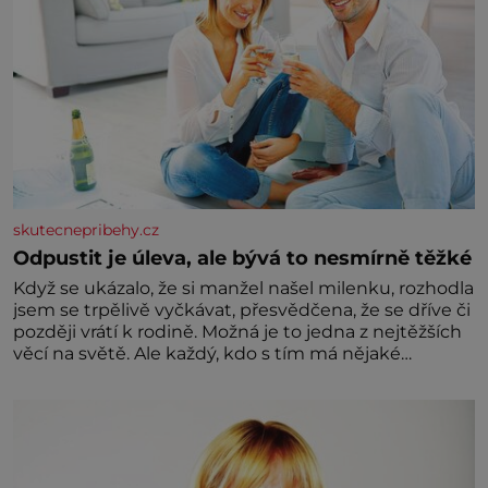
skutecnepribehy.cz
Odpustit je úleva, ale bývá to nesmírně těžké
Když se ukázalo, že si manžel našel milenku, rozhodla
jsem se trpělivě vyčkávat, přesvědčena, že se dříve či
později vrátí k rodině. Možná je to jedna z nejtěžších
věcí na světě. Ale každý, kdo s tím má nějaké
zkušenosti, se zapřísahá, že pokud odpustíte,
znatelně se vám uleví. Když se ke mně doneslo, že si
manžel pořídil milenku,