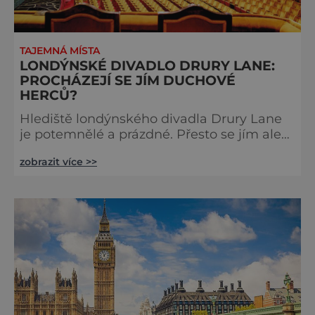
TAJEMNÁ MÍSTA
LONDÝNSKÉ DIVADLO DRURY LANE:
PROCHÁZEJÍ SE JÍM DUCHOVÉ
HERCŮ?
Hlediště londýnského divadla Drury Lane
je potemnělé a prázdné. Přesto se jím ale
linou podivné zvuky. Z jeviště je slyšet
zobrazit více >>
jakési mumlání, z nedaleké chodby čísi
kroky a ze šaten tlumené výkřiky. V divadle
totiž údajně straší. Stavbu londýnského
divadla Drury Lane dotoval bohatý herec a
divadelník ze 17. století jménem Thomas
Kill