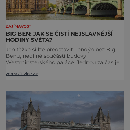
ZAJÍMAVOSTI
BIG BEN: JAK SE ČISTÍ NEJSLAVNĚJŠÍ
HODINY SVĚTA?
Jen těžko si lze představit Londýn bez Big
Benu, nedílné součásti budovy
Westminsterského paláce. Jednou za čas je
však potřeba slavné pamětihodnosti
zobrazit více >>
opucovat zašedlý kabát. Na konci srpna roku
2015 loňského roku prošel slavný Big Ben
důkladnou očistnou kúrou, při které mu
čtyřčlenná údržbářská četa, vyzbrojena
hadry a kbelíky s mýdlovou vodou, po
několik dní navracela zašlý lesk. [caption