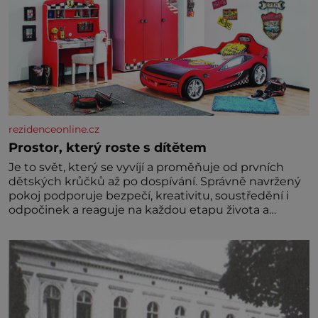
rezidenceonline.cz
Prostor, který roste s dítětem
Je to svět, který se vyvíjí a proměňuje od prvních
dětských krůčků až po dospívání. Správně navržený
pokoj podporuje bezpečí, kreativitu, soustředění i
odpočinek a reaguje na každou etapu života a
specifické potřeby dítěte. Pro nejmenší je klíčová
jednoduchost, měkkost a bezpečí, proto by pokoj
miminka měl působit především klidně a útulně.
Předškolní věk je