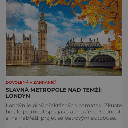
typicky londýnského? Angličané milují
kluziště, patří k neodmyslitelné předvánoční
tradici a zábavě všech věkových k
DOVOLENÁ V ZAHRANIČÍ
SLAVNÁ METROPOLE NAD TEMŽÍ:
LONDÝN
Londýn je plný překrásných památek. Zkuste
ho ale pojmout spíš jako atmosféru. Sednout
si na nábřeží, projet se patrovým autobusem
místy, kudy také jezdí královna, chodili