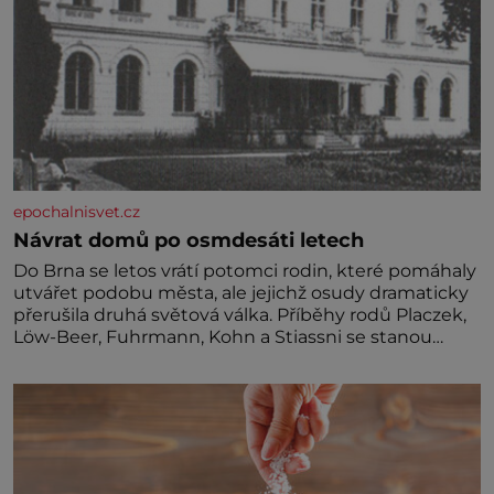
epochalnisvet.cz
Návrat domů po osmdesáti letech
Do Brna se letos vrátí potomci rodin, které pomáhaly
utvářet podobu města, ale jejichž osudy dramaticky
přerušila druhá světová válka. Příběhy rodů Placzek,
Löw-Beer, Fuhrmann, Kohn a Stiassni se stanou
jednou z hlavních dramaturgických linií festivalu
židovské kultury ŠTETL FEST 2026. Některé návraty
nejsou jednoduché. Místa, která si člověk pamatuje z
rodinných vyprávění, už dávno