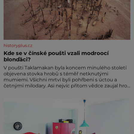
historyplus.cz
Kde se v čínské poušti vzali modroocí
blonďáci?
V poušti Taklamakan byla koncem minulého století
objevena stovka hrobů s téměř netknutými
mumiemi. Všichni mrtví byli pohřbeni s úctou a
četnými milodary. Asi nejvíc přitom vědce zaujal hrob
tříměsíčního chlapečka s modrou filcovou čapkou, z
níž se draly blonďaté vlásky. Fakt, že jsou těla
dávných lidí nesmírně dobře zachovalá, přičítají
odborníci zdejším klimatickým podmínkám. Sucho,
prosolené písky a extrémně