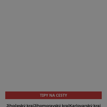
TIPY NA CESTY
Jihočeský kraj
Jihomoravský kraj
Karlovarský kraj