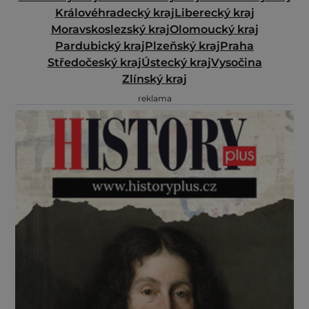
Královéhradecký kraj
Liberecký kraj
Moravskoslezský kraj
Olomoucký kraj
Pardubický kraj
Plzeňský kraj
Praha
Středočeský kraj
Ústecký kraj
Vysočina
Zlínský kraj
reklama