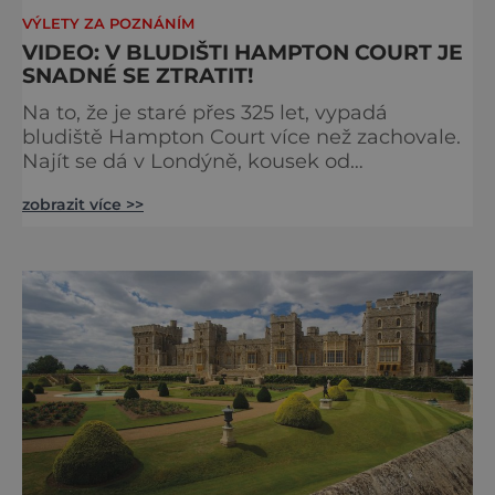
VÝLETY ZA POZNÁNÍM
VIDEO: V BLUDIŠTI HAMPTON COURT JE
SNADNÉ SE ZTRATIT!
Na to, že je staré přes 325 let, vypadá
bludiště Hampton Court více než zachovale.
Najít se dá v Londýně, kousek od
stejnojmenného královského paláce. Ze
zobrazit více >>
země ho mezi lety 1689 a 1695 vydupou
architekti George London (asi 1640–1714) a
Henry Wise (1653–1738) pro krále Viléma III.
Oranžského (1650–1702). Zabírá plochu 1300
m² a skrývá se v něm 800 metrů cest.
Původně se v živý plot promění saze