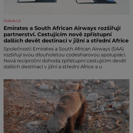
iluxus.cz
Emirates a South African Airways rozšiřují
partnerství. Cestujícím nově zpřístupní
dalších devět destinací v jižní a střední Africe
Společnosti Emirates a South African Airways (SAA)
rozšiřují svou dlouholetou codesharovou spolupráci.
Nová reciproční dohoda zpřístupní cestujícím devět
dalších destinací v jižní a střední Africe a u