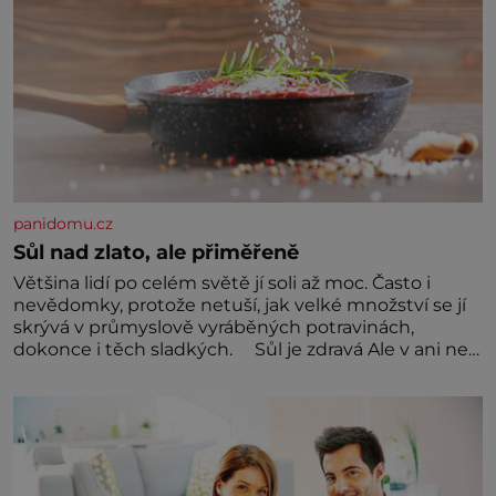
panidomu.cz
Sůl nad zlato, ale přiměřeně
Většina lidí po celém světě jí soli až moc. Často i
nevědomky, protože netuší, jak velké množství se jí
skrývá v průmyslově vyráběných potravinách,
dokonce i těch sladkých. Sůl je zdravá Ale v ani ne
třetinovém množství, než je pro většinu populace
běžné. Její základní složky– sodík a chlór – jsou
zásadní pro správné hospodaření