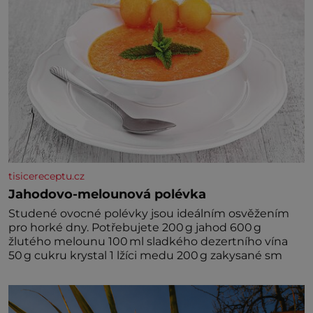
tisicereceptu.cz
Jahodovo-melounová polévka
Studené ovocné polévky jsou ideálním osvěžením
pro horké dny. Potřebujete 200 g jahod 600 g
žlutého melounu 100 ml sladkého dezertního vína
50 g cukru krystal 1 lžíci medu 200 g zakysané sm