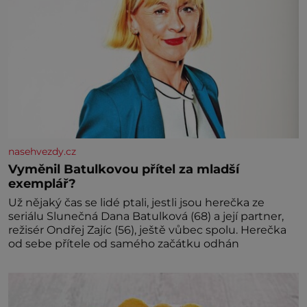
nasehvezdy.cz
Vyměnil Batulkovou přítel za mladší
exemplář?
Už nějaký čas se lidé ptali, jestli jsou herečka ze
seriálu Slunečná Dana Batulková (68) a její partner,
režisér Ondřej Zajíc (56), ještě vůbec spolu. Herečka
od sebe přítele od samého začátku odhán