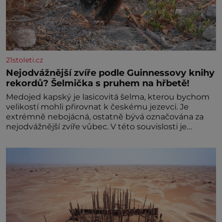
21stoleti.cz
Nejodvážnější zvíře podle Guinnessovy knihy
rekordů? Šelmička s pruhem na hřbetě!
Medojed kapský je lasicovitá šelma, kterou bychom
velikostí mohli přirovnat k českému jezevci. Je
extrémně nebojácná, ostatně bývá označována za
nejodvážnější zvíře vůbec. V této souvislosti je
dokonc