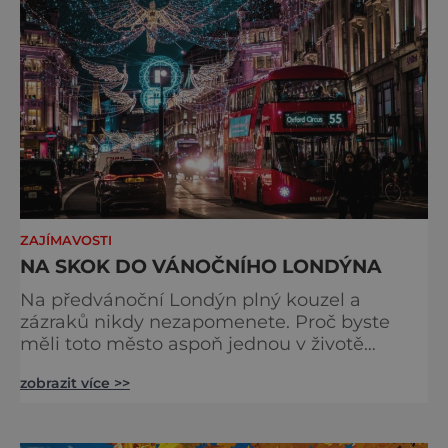
odjíždět královnu Alž
ZAJÍMAVOSTI
NA SKOK DO VÁNOČNÍHO LONDÝNA
Na předvánoční Londýn plný kouzel a
zázraků nikdy nezapomenete. Proč byste
měli toto město aspoň jednou v životě
navštívit v období, kdy se chystá na
zobrazit více >>
nejkrásnější svátky v roce? Nákupy, bruslení,
tisíce světel, zábava a tradice. Vše je zde
v dokonalé harmonii. Toužíte zažít něco