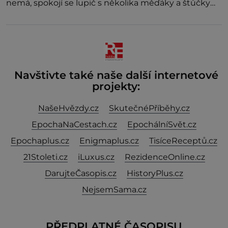
nemá, spokojí se lupič s několika měďáky a štůčky
látky. Zraněná žena pár dní nato umírá. Je to muž
nebývale krutý. Jeho činy budí hrůzu ještě dlouho po
jeho smrti
Navštivte také naše další internetové
projekty:
NašeHvězdy.cz
SkutečnéPříběhy.cz
EpochaNaCestach.cz
EpochálníSvět.cz
Epochaplus.cz
Enigmaplus.cz
TisíceReceptů.cz
21Stoleti.cz
iLuxus.cz
RezidenceOnline.cz
DarujteČasopis.cz
HistoryPlus.cz
NejsemSama.cz
PŘEDPLATNÉ ČASOPISU