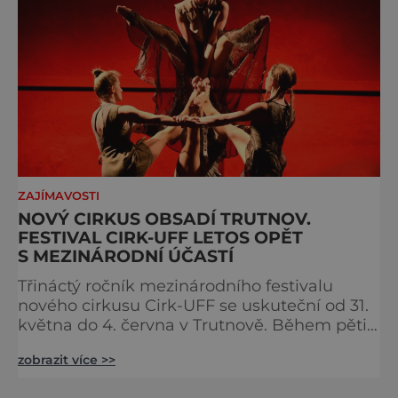
ZAJÍMAVOSTI
NOVÝ CIRKUS OBSADÍ TRUTNOV.
FESTIVAL CIRK-UFF LETOS OPĚT
S MEZINÁRODNÍ ÚČASTÍ
Třináctý ročník mezinárodního festivalu
nového cirkusu Cirk-UFF se uskuteční od 31.
května do 4. června v Trutnově. Během pěti
dnů nabídne v centru Uffo, šapitó nebo v
zobrazit více >>
ulicích města celkem 28 představení. Diváci
se mohou těšit na kombinaci nejrůznějších