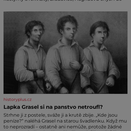
historyplus.cz
Lapka Grasel si na panstvo netroufl?
Strhne ji z postele, sváže ji a krutě zbije. „Kde jsou
peníze?“ naléhá Grasel na starou švadlenku. Když mu
to neprozradí – ostatně ani nemůže, protože žádné