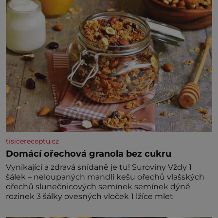
kdyby se paměť rozhodla stávkovat. Cvičte
tisicereceptu.cz
Domácí ořechová granola bez cukru
Vynikající a zdravá snídaně je tu! Suroviny Vždy 1
šálek – neloupaných mandlí kešu ořechů vlašských
ořechů slunečnicových semínek semínek dýně
rozinek 3 šálky ovesných vloček 1 lžíce mlet