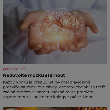
výjimkou pobřežní oblasti.
panidomu.cz
Nedovolte mozku stárnout
Každý, komu je přes 25 let, by měl pravidelně
procvičovat mozkové závity. V tomto období se totiž
začíná zhoršovat paměť. Možná máte problém
vzpomenout si na jméno kolegy z práce. Nebo
marně v paměti lovíte název knížky, kterou jste
nedávno přečetli. Je to opravdu tak, s věkem jako