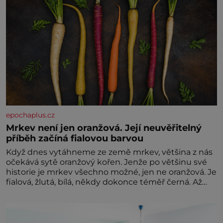
epochaplus.cz
Mrkev není jen oranžová. Její neuvěřitelný
příběh začíná fialovou barvou
Když dnes vytáhneme ze země mrkev, většina z nás
očekává sytě oranžový kořen. Jenže po většinu své
historie je mrkev všechno možné, jen ne oranžová. Je
fialová, žlutá, bílá, někdy dokonce téměř černá. Až
díky stovkám let pečlivého šlechtění se z ní stává
zelenina, bez které si českou zahradu ani
nedokážeme představit. Její příběh je