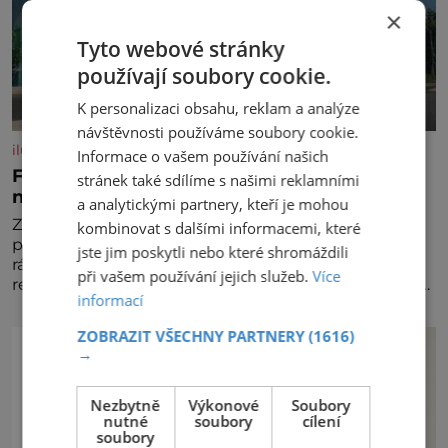
×
Tyto webové stránky
používají soubory cookie.
K personalizaci obsahu, reklam a analýze
návštěvnosti používáme soubory cookie.
iluxus.cz
Informace o vašem používání našich
Ford dává český fotbal do pohybu. Stává se
stránek také sdílíme s našimi reklamními
novým partnerem FAČR
a analytickými partnery, kteří je mohou
Značka Ford se od srpna 2026 stává novým
kombinovat s dalšími informacemi, které
partnerem Fotbalové asociace České republiky. V
jste jim poskytli nebo které shromáždili
rámci tříleté spolupráce zajistí mobilitu asociace,
při vašem používání jejich služeb.
Více
reprezentačních týmů i českého fotbalu v regionech.
informací
Partner
ZOBRAZIT VŠECHNY PARTNERY
(1616)
→
Nezbytně
Výkonové
Soubory
nutné
soubory
cílení
soubory