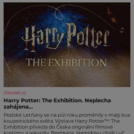
amaretta kakao na posypání Postup: Oddělte
žloutky od bílků. Žloutky vyšlehejte s cukrem do
světlé pěny a postupně do nich vmíchejte
mascarpone, aby vznikl hladký
21stoleti.cz
Harry Potter: The Exhibition. Neplecha
zahájena…
Pražské Letňany se na půl roku proměnily v malý kus
kouzelnického světa. Výstava Harry Potter™: The
Exhibition přivezla do Česka originální filmové
kostýmy a rekvizity, Bradavice, Hagridovu chýši i uč