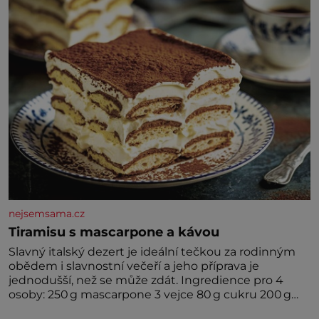
nejsemsama.cz
Tiramisu s mascarpone a kávou
Slavný italský dezert je ideální tečkou za rodinným
obědem i slavnostní večeří a jeho příprava je
jednodušší, než se může zdát. Ingredience pro 4
osoby: 250 g mascarpone 3 vejce 80 g cukru 200 g
cukrářských piškotů 250 ml silné kávy 2 lžíce