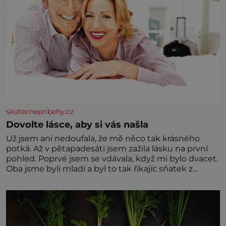
skutecnepribehy.cz
Dovolte lásce, aby si vás našla
Už jsem ani nedoufala, že mě něco tak krásného
potká. Až v pětapadesáti jsem zažila lásku na první
pohled. Poprvé jsem se vdávala, když mi bylo dvacet.
Oba jsme byli mladí a byl to tak říkajíc sňatek z
rozumu. Rodiče nás dali dohromady, Toník byl dobře
zaopatřený mladý muž. Manželství nám oběma moc
nesvědčilo, brzy jsme zjistili, že