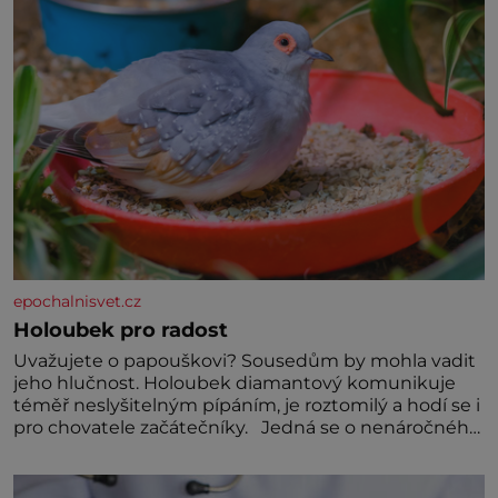
Předškolní věk je
epochalnisvet.cz
Holoubek pro radost
Uvažujete o papouškovi? Sousedům by mohla vadit
jeho hlučnost. Holoubek diamantový komunikuje
téměř neslyšitelným pípáním, je roztomilý a hodí se i
pro chovatele začátečníky. Jedná se o nenáročného
klidného ptáčka, který většinu dne jen posedává.
Hodně času tráví na zemi, kde sbírá zbytky semínek
Jeho domovinou je prakticky celá Austrálie s