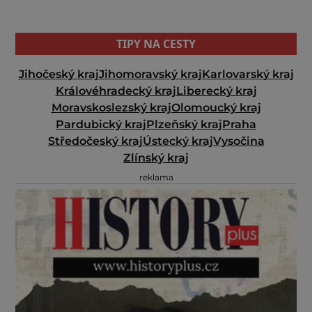
TIPY NA CESTY
Jihočeský kraj
Jihomoravský kraj
Karlovarský kraj
Královéhradecký kraj
Liberecký kraj
Moravskoslezský kraj
Olomoucký kraj
Pardubický kraj
Plzeňský kraj
Praha
Středočeský kraj
Ústecký kraj
Vysočina
Zlínský kraj
reklama