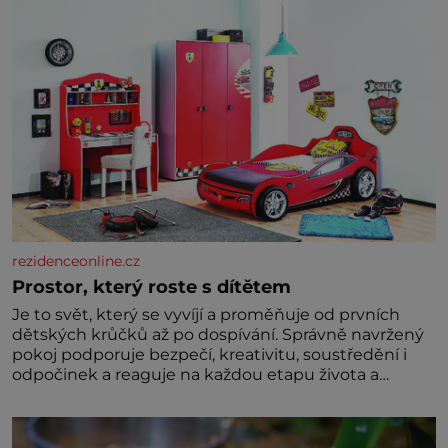
rezidenceonline.cz
Prostor, který roste s dítětem
Je to svět, který se vyvíjí a proměňuje od prvních
dětských krůčků až po dospívání. Správně navržený
pokoj podporuje bezpečí, kreativitu, soustředění i
odpočinek a reaguje na každou etapu života a
specifické potřeby dítěte. Pro nejmenší je klíčová
jednoduchost, měkkost a bezpečí, proto by pokoj
miminka měl působit především klidně a útulně.