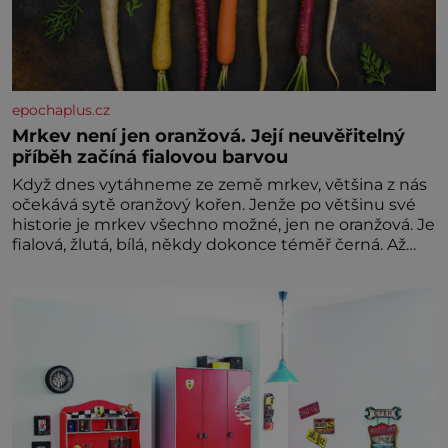
epochaplus.cz
Mrkev není jen oranžová. Její neuvěřitelný
příběh začíná fialovou barvou
Když dnes vytáhneme ze země mrkev, většina z nás
očekává sytě oranžový kořen. Jenže po většinu své
historie je mrkev všechno možné, jen ne oranžová. Je
fialová, žlutá, bílá, někdy dokonce téměř černá. Až
díky stovkám let pečlivého šlechtění se z ní stává
zelenina, bez které si českou zahradu ani
nedokážeme představit. Její příběh je