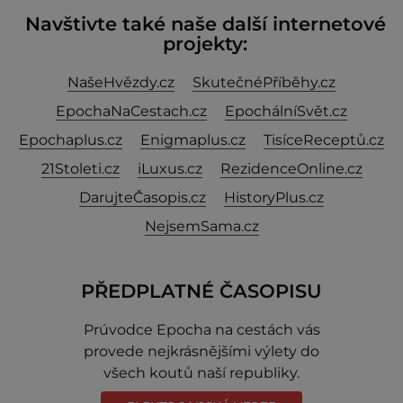
Navštivte také naše další internetové
projekty:
NašeHvězdy.cz
SkutečnéPříběhy.cz
EpochaNaCestach.cz
EpochálníSvět.cz
Epochaplus.cz
Enigmaplus.cz
TisíceReceptů.cz
21Stoleti.cz
iLuxus.cz
RezidenceOnline.cz
DarujteČasopis.cz
HistoryPlus.cz
NejsemSama.cz
PŘEDPLATNÉ ČASOPISU
Prúvodce Epocha na cestách vás
provede nejkrásnějšími výlety do
všech koutů naší republiky.