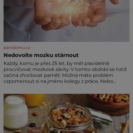
panidomu.cz
Nedovolte mozku stárnout
Každý, komu je přes 25 let, by měl pravidelně
procvičovat mozkové závity. V tomto období se totiž
začíná zhoršovat paměť. Možná máte problém
vzpomenout si na jméno kolegy z práce. Nebo
marně v paměti lovíte název knížky, kterou jste
nedávno přečetli. Je to opravdu tak, s věkem jako
kdyby se paměť rozhodla stávkovat. Cvičte