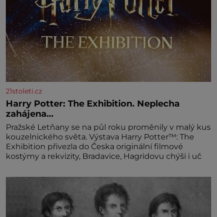
21stoleti.cz
Harry Potter: The Exhibition. Neplecha
zahájena…
Pražské Letňany se na půl roku proměnily v malý kus
kouzelnického světa. Výstava Harry Potter™: The
Exhibition přivezla do Česka originální filmové
kostýmy a rekvizity, Bradavice, Hagridovu chýši i uč