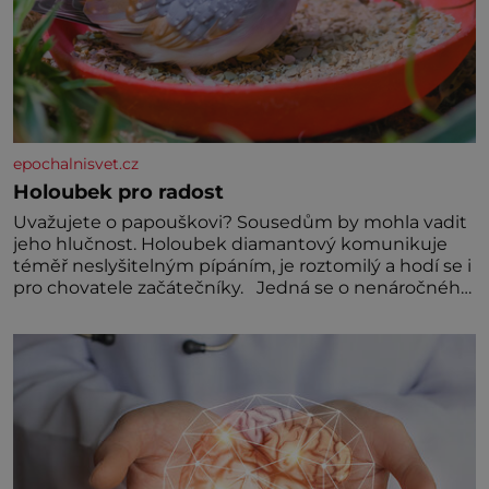
epochalnisvet.cz
Holoubek pro radost
Uvažujete o papouškovi? Sousedům by mohla vadit
jeho hlučnost. Holoubek diamantový komunikuje
téměř neslyšitelným pípáním, je roztomilý a hodí se i
pro chovatele začátečníky. Jedná se o nenáročného
klidného ptáčka, který většinu dne jen posedává.
Hodně času tráví na zemi, kde sbírá zbytky semínek
Jeho domovinou je prakticky celá Austrálie s
výjimkou pobřežní oblasti.