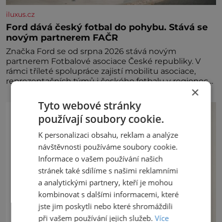
iluxus.cz
Ford dává český fotbal do pohybu. Stává se
novým partnerem FAČR
Značka Ford se od srpna 2026 stává novým
partnerem Fotbalové asociace České republiky. V
rámci tříleté spolupráce zajistí mobilitu asociace,
reprezentačních týmů i českého fotbalu v regionech.
×
Partner
Tyto webové stránky
používají soubory cookie.
K personalizaci obsahu, reklam a analýze
návštěvnosti používáme soubory cookie.
Informace o vašem používání našich
stránek také sdílíme s našimi reklamními
a analytickými partnery, kteří je mohou
kombinovat s dalšími informacemi, které
jste jim poskytli nebo které shromáždili
při vašem používání jejich služeb.
Více