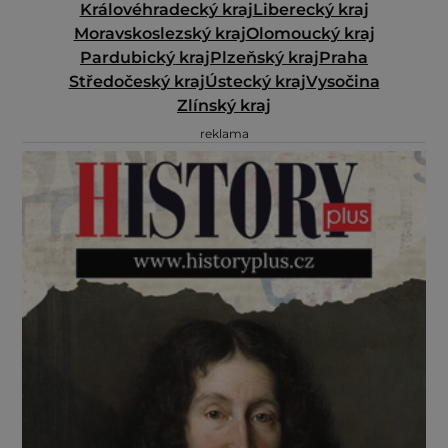
Královéhradecký kraj
Liberecký kraj
Moravskoslezský kraj
Olomoucký kraj
Pardubický kraj
Plzeňský kraj
Praha
Středočeský kraj
Ústecký kraj
Vysočina
Zlínský kraj
reklama