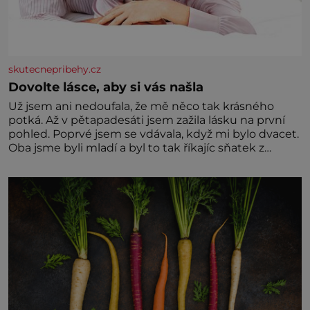
skutecnepribehy.cz
Dovolte lásce, aby si vás našla
Už jsem ani nedoufala, že mě něco tak krásného
potká. Až v pětapadesáti jsem zažila lásku na první
pohled. Poprvé jsem se vdávala, když mi bylo dvacet.
Oba jsme byli mladí a byl to tak říkajíc sňatek z
rozumu. Rodiče nás dali dohromady, Toník byl dobře
zaopatřený mladý muž. Manželství nám oběma moc
nesvědčilo, brzy jsme zjistili, že