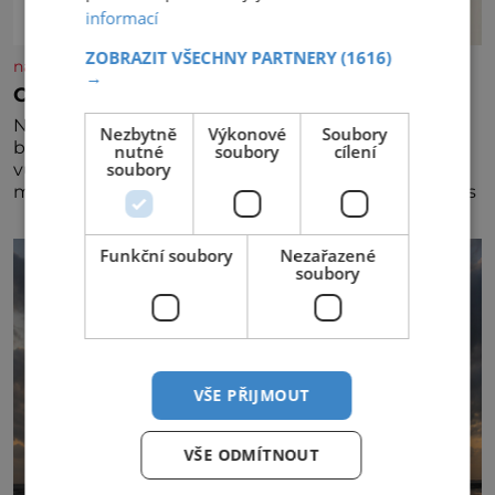
informací
ZOBRAZIT VŠECHNY PARTNERY
(1616)
nasehvezdy.cz
→
Osamělá herečka Syslová všechno vzdala?
Nedávno se povídalo, že má Dana Syslová (80)
Nezbytně
Výkonové
Soubory
blízkého přítele, který je jí oporou. Ale je to ještě
nutné
soubory
cílení
soubory
vůbec pravda? V posledních dnech čím dál častěji
mluví o svém odchodu. Dohnala ji snad samota? Půs
Funkční soubory
Nezařazené
soubory
VŠE PŘIJMOUT
VŠE ODMÍTNOUT