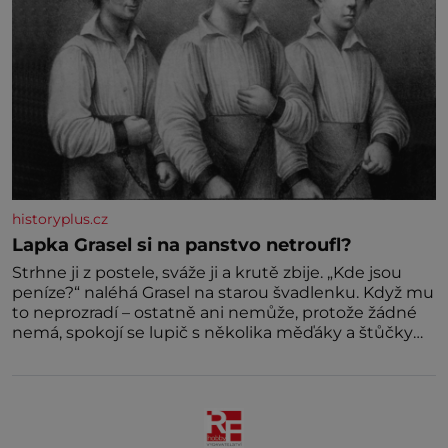
historyplus.cz
Lapka Grasel si na panstvo netroufl?
Strhne ji z postele, sváže ji a krutě zbije. „Kde jsou
peníze?“ naléhá Grasel na starou švadlenku. Když mu
to neprozradí – ostatně ani nemůže, protože žádné
nemá, spokojí se lupič s několika měďáky a štůčky
látky. Zraněná žena pár dní nato umírá. Je to muž
nebývale krutý. Jeho činy budí hrůzu ještě dlouho po
jeho smrti