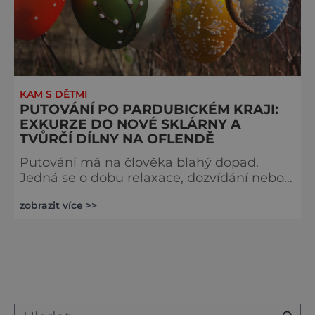
KAM S DĚTMI
PUTOVÁNÍ PO PARDUBICKÉM KRAJI:
EXKURZE DO NOVÉ SKLÁRNY A
TVŮRČÍ DÍLNY NA OFLENDĚ
Putování má na člověka blahý dopad.
Jedná se o dobu relaxace, dozvídání nebo
čas, kdy se více věnujeme rodině či
zobrazit více >>
naopak, vydáváme se na cestu, na které se
chceme přiblížit sami sobě. Někdo
preferuje cesty daleké a exotické, jiným
vyhovují výlety jednodenní po nejbližším
okolí. Oflenda je malebné místo nedaleko
Pardubic, Chrudimi, Žďárských vrchů nebo
Hlinska v Čechách. Je to místo, kde vznikají