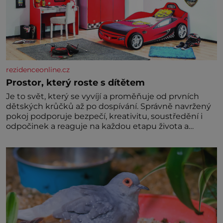
rezidenceonline.cz
Prostor, který roste s dítětem
Je to svět, který se vyvíjí a proměňuje od prvních
dětských krůčků až po dospívání. Správně navržený
pokoj podporuje bezpečí, kreativitu, soustředění i
odpočinek a reaguje na každou etapu života a
specifické potřeby dítěte. Pro nejmenší je klíčová
jednoduchost, měkkost a bezpečí, proto by pokoj
miminka měl působit především klidně a útulně.
Předškolní věk je