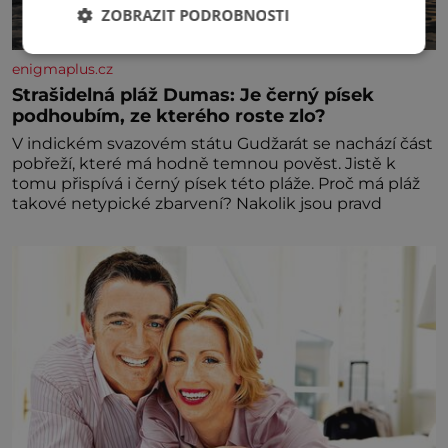
ZOBRAZIT PODROBNOSTI
enigmaplus.cz
Strašidelná pláž Dumas: Je černý písek
podhoubím, ze kterého roste zlo?
V indickém svazovém státu Gudžarát se nachází část
pobřeží, které má hodně temnou pověst. Jistě k
tomu přispívá i černý písek této pláže. Proč má pláž
takové netypické zbarvení? Nakolik jsou pravd