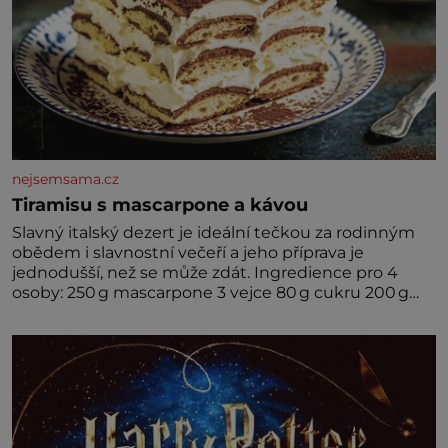
nejsemsama.cz
Tiramisu s mascarpone a kávou
Slavný italský dezert je ideální tečkou za rodinným
obědem i slavnostní večeří a jeho příprava je
jednodušší, než se může zdát. Ingredience pro 4
osoby: 250 g mascarpone 3 vejce 80 g cukru 200 g
cukrářských piškotů 250 ml silné kávy 2 lžíce
amaretta kakao na posypání Postup: Oddělte
žloutky od bílků. Žloutky vyšlehejte s cukrem do
světlé pěny a postupně do nich vmíchejte
mascarpone, aby vznikl hladký