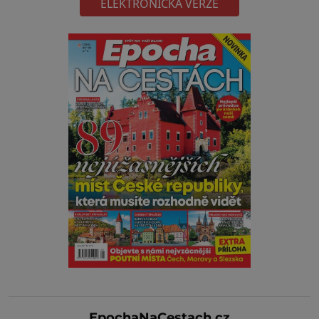
ELEKTRONICKÁ VERZE
EpochaNaCestach.cz