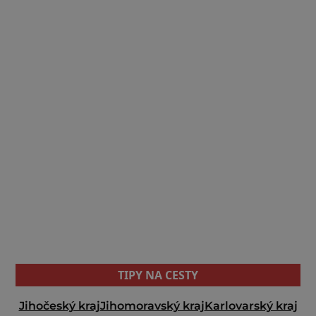
TIPY NA CESTY
Jihočeský kraj
Jihomoravský kraj
Karlovarský kraj