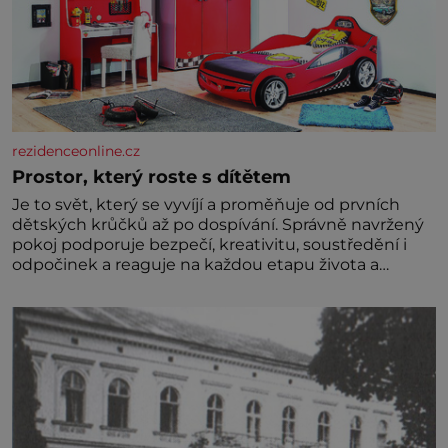
rezidenceonline.cz
Prostor, který roste s dítětem
Je to svět, který se vyvíjí a proměňuje od prvních
dětských krůčků až po dospívání. Správně navržený
pokoj podporuje bezpečí, kreativitu, soustředění i
odpočinek a reaguje na každou etapu života a
specifické potřeby dítěte. Pro nejmenší je klíčová
jednoduchost, měkkost a bezpečí, proto by pokoj
miminka měl působit především klidně a útulně.
Předškolní věk je