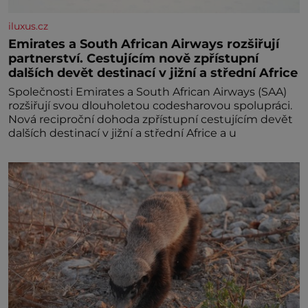
iluxus.cz
Emirates a South African Airways rozšiřují
partnerství. Cestujícím nově zpřístupní
dalších devět destinací v jižní a střední Africe
Společnosti Emirates a South African Airways (SAA)
rozšiřují svou dlouholetou codesharovou spolupráci.
Nová reciproční dohoda zpřístupní cestujícím devět
dalších destinací v jižní a střední Africe a u