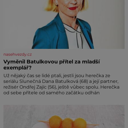
nasehvezdy.cz
Vyměnil Batulkovou přítel za mladší
exemplář?
Už nějaký čas se lidé ptali, jestli jsou herečka ze
seriálu Slunečná Dana Batulková (68) a její partner,
režisér Ondřej Zajíc (56), ještě vůbec spolu. Herečka
od sebe přítele od samého začátku odhán