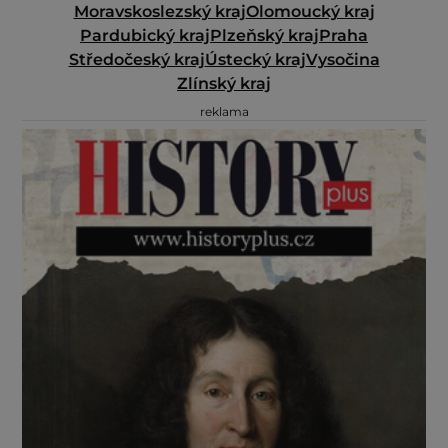
Moravskoslezský kraj
Olomoucký kraj
Pardubický kraj
Plzeňský kraj
Praha
Středočeský kraj
Ústecký kraj
Vysočina
Zlínský kraj
reklama