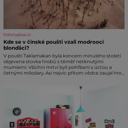
historyplus.cz
Kde se v čínské poušti vzali modroocí
blonďáci?
V poušti Taklamakan byla koncem minulého století
objevena stovka hrobů s téměř netknutými
mumiemi. Všichni mrtví byli pohřbeni s úctou a
četnými milodary. Asi nejvíc přitom vědce zaujal hrob
tříměsíčního chlapečka s modrou filcovou čapkou, z
níž se draly blonďaté vlásky. Fakt, že jsou těla
dávných lidí nesmírně dobře zachovalá, přičítají
odborníci zdejším klimatickým podmínkám. Sucho,
prosolené písky a extrémně