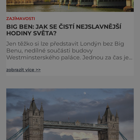
ZAJÍMAVOSTI
BIG BEN: JAK SE ČISTÍ NEJSLAVNĚJŠÍ
HODINY SVĚTA?
Jen těžko si lze představit Londýn bez Big
Benu, nedílné součásti budovy
Westminsterského paláce. Jednou za čas je
však potřeba slavné pamětihodnosti
zobrazit více >>
opucovat zašedlý kabát. Na konci srpna roku
2015 loňského roku prošel slavný Big Ben
důkladnou očistnou kúrou, při které mu
čtyřčlenná údržbářská četa, vyzbrojena
hadry a kbelíky s mýdlovou vodou, po
několik dní navracela zašlý lesk. [caption