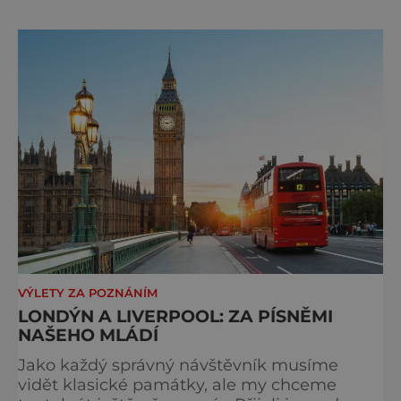
páté. Na hlavním městě Británie je znát, že
kdysi vládlo obrovskému impériu na všech
kontinentech. Kdo tady nikdy nebyl, toho
překvapí, kol
VÝLETY ZA POZNÁNÍM
LONDÝN A LIVERPOOL: ZA PÍSNĚMI
NAŠEHO MLÁDÍ
Jako každý správný návštěvník musíme
vidět klasické památky, ale my chceme