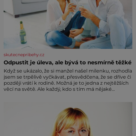
skutecnepribehy.cz
Odpustit je úleva, ale bývá to nesmírně těžké
Když se ukázalo, že si manžel našel milenku, rozhodla
jsem se trpělivě vyčkávat, přesvědčena, že se dříve či
později vrátí k rodině. Možná je to jedna z nejtěžších
věcí na světě. Ale každý, kdo s tím má nějaké
zkušenosti, se zapřísahá, že pokud odpustíte,
znatelně se vám uleví. Když se ke mně doneslo, že si
manžel pořídil milenku,