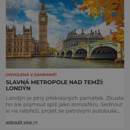
tradici a zábavě všech věkových k
DOVOLENÁ V ZAHRANIČÍ
SLAVNÁ METROPOLE NAD TEMŽÍ:
LONDÝN
Londýn je plný překrásných památek. Zkuste
ho ale pojmout spíš jako atmosféru. Sednout
si na nábřeží, projet se patrovým autobusem
místy, kudy také jezdí královna, chodili
zobrazit více >>
Beatles nebo třeba samotný admirál Nelson.
Stavte se na trhu a ochutnejte pravý čaj o