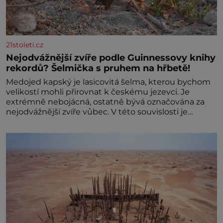
21stoleti.cz
Nejodvážnější zvíře podle Guinnessovy knihy
rekordů? Šelmička s pruhem na hřbetě!
Medojed kapský je lasicovitá šelma, kterou bychom
velikostí mohli přirovnat k českému jezevci. Je
extrémně nebojácná, ostatně bývá označována za
nejodvážnější zvíře vůbec. V této souvislosti je
dokonc