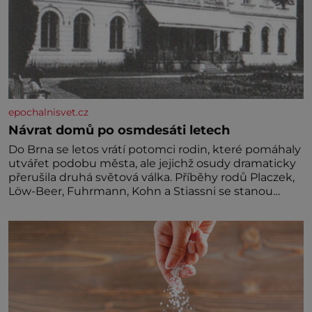
epochalnisvet.cz
Návrat domů po osmdesáti letech
Do Brna se letos vrátí potomci rodin, které pomáhaly
utvářet podobu města, ale jejichž osudy dramaticky
přerušila druhá světová válka. Příběhy rodů Placzek,
Löw-Beer, Fuhrmann, Kohn a Stiassni se stanou
jednou z hlavních dramaturgických linií festivalu
židovské kultury ŠTETL FEST 2026. Některé návraty
nejsou jednoduché. Místa, která si člověk pamatuje z
rodinných vyprávění, už dávno