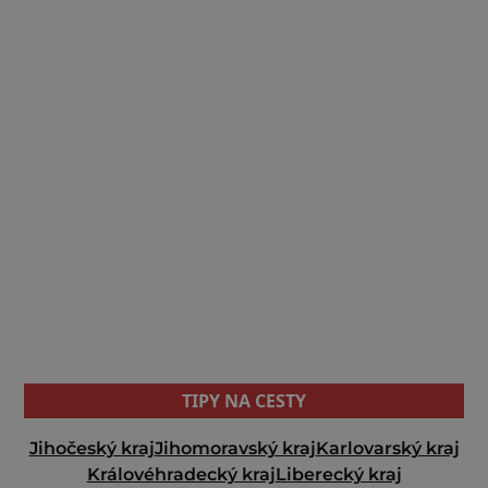
TIPY NA CESTY
Jihočeský kraj
Jihomoravský kraj
Karlovarský kraj
Královéhradecký kraj
Liberecký kraj