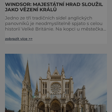
WINDSOR: MAJESTÁTNÍ HRAD SLOUŽIL
JAKO VĚZENÍ KRÁLŮ
Jedno ze tří tradičních sídel anglických
panovníků je neodmyslitelně spjato s celou
historií Velké Británie. Na kopci u městečka
Windsor v jižní Anglii asi 30 kilometrů od
zobrazit více >>
Londýna, se tyčí gigantická stavba,
obklopená věčně zelenými trávníky. Její
gotické věže budí obdiv znalců architektury,
vysoké hradby zase respekt nepřátel, kteří by
chtěli komplex dobýt. Za bezmála 950 let
jeho existence z