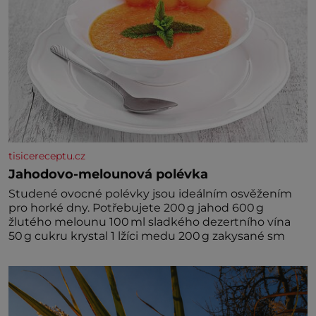
tisicereceptu.cz
Jahodovo-melounová polévka
Studené ovocné polévky jsou ideálním osvěžením
pro horké dny. Potřebujete 200 g jahod 600 g
žlutého melounu 100 ml sladkého dezertního vína
50 g cukru krystal 1 lžíci medu 200 g zakysané sm