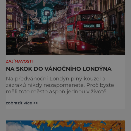
ZAJÍMAVOSTI
NA SKOK DO VÁNOČNÍHO LONDÝNA
Na předvánoční Londýn plný kouzel a
zázraků nikdy nezapomenete. Proč byste
měli toto město aspoň jednou v životě
navštívit v období, kdy se chystá na
zobrazit více >>
nejkrásnější svátky v roce? Nákupy, bruslení,
tisíce světel, zábava a tradice. Vše je zde
v dokonalé harmonii. Toužíte zažít něco
typicky londýnského? Angličané milují
kluziště, patří k neodmyslitelné předvánoční