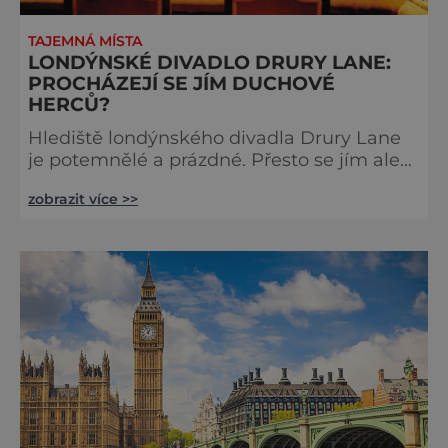
TAJEMNÁ MÍSTA
LONDÝNSKÉ DIVADLO DRURY LANE:
PROCHÁZEJÍ SE JÍM DUCHOVÉ
HERCŮ?
Hlediště londýnského divadla Drury Lane
je potemnělé a prázdné. Přesto se jím ale
linou podivné zvuky. Z jeviště je slyšet
zobrazit více >>
jakési mumlání, z nedaleké chodby čísi
kroky a ze šaten tlumené výkřiky. V divadle
totiž údajně straší. Stavbu londýnského
divadla Drury Lane dotoval bohatý herec a
divadelník ze 17. století jménem Thomas
Kill