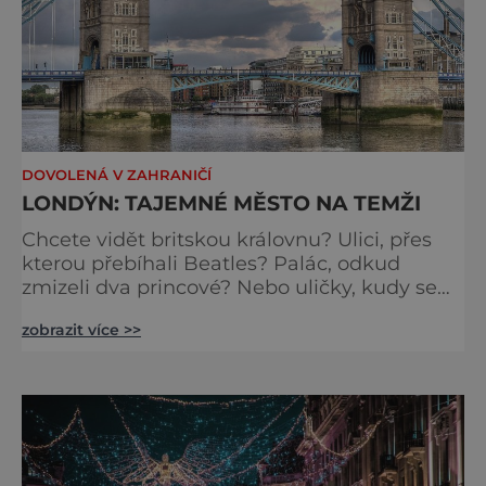
DOVOLENÁ V ZAHRANIČÍ
LONDÝN: TAJEMNÉ MĚSTO NA TEMŽI
Chcete vidět britskou královnu? Ulici, přes
kterou přebíhali Beatles? Palác, odkud
zmizeli dva princové? Nebo uličky, kudy se
toulal Jack Rozparovač? Problém je jediný:
zobrazit více >>
jak to všechno stihnout? Kouzelný Londýn
vám určitě učaruje. Trochu se podobá Praze
tím, že jednotlivé paláce nejsou daleko od
sebe. Pokud už nemáte štěstí, abyste do
Buckinghamského paláce viděli vjíždět či
odjíždět královnu Alž