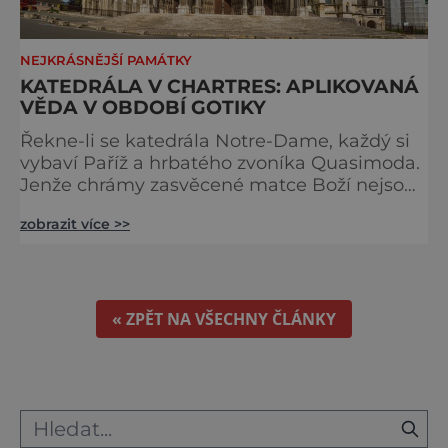
NEJKRÁSNĚJŠÍ PAMÁTKY
KATEDRÁLA V CHARTRES: APLIKOVANÁ
VĚDA V OBDOBÍ GOTIKY
Řekne-li se katedrála Notre-Dame, každý si
vybaví Paříž a hrbatého zvoníka Quasimoda.
Jenže chrámy zasvěcené matce Boží nejsou
ve Francii ničím výjimečným. Třeba
zobrazit více >>
obyvatelé města Rouen se mohou pochlubit
stejnojmennou katedrálou, která je se svými
151 metry čtvrtou nejvyšší křesťanskou
stavbou světa. Ovšem nejpůsobivější perlou
toho jména je ta, která se nachází v Chartres.
« ZPĚT NA VŠECHNY ČLÁNKY
Městečko Chartres se