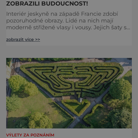
ZOBRAZILI BUDOUCNOST!
Interiér jeskyně na západě Francie zdobí
pozoruhodné obrazy. Lidé na nich mají
moderně střižené vlasy i vousy. Jejich šaty se
poprvé objevily až ve středověku. Malby jsou
zobrazit více >>
ale staré tisíce let. Jak je to možné?
Francouzská jeskyně La Marche byla
objevena ve třicátých letech minulého
století. Skrývala překvapivý objev. Foto:
pinterest.
VÝLETY ZA POZNÁNÍM