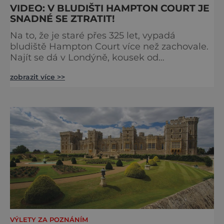
VIDEO: V BLUDIŠTI HAMPTON COURT JE
SNADNÉ SE ZTRATIT!
Na to, že je staré přes 325 let, vypadá
bludiště Hampton Court více než zachovale.
Najít se dá v Londýně, kousek od
stejnojmenného královského paláce. Ze
zobrazit více >>
země ho mezi lety 1689 a 1695 vydupou
architekti George London (asi 1640–1714) a
Henry Wise (1653–1738) pro krále Viléma III.
Oranžského (1650–1702). Zabírá plochu 1300
m² a skrývá se v něm 800 metrů cest.
Původně se v živý plot promění saze
VÝLETY ZA POZNÁNÍM