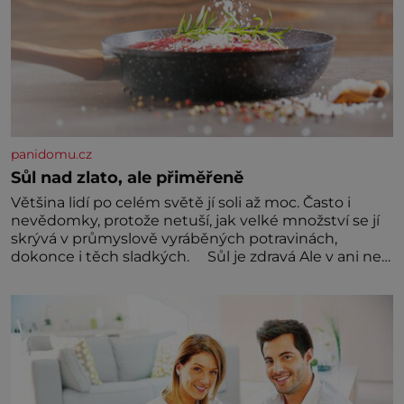
panidomu.cz
Sůl nad zlato, ale přiměřeně
Většina lidí po celém světě jí soli až moc. Často i
nevědomky, protože netuší, jak velké množství se jí
skrývá v průmyslově vyráběných potravinách,
dokonce i těch sladkých. Sůl je zdravá Ale v ani ne
třetinovém množství, než je pro většinu populace
běžné. Její základní složky– sodík a chlór – jsou
zásadní pro správné hospodaření