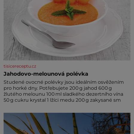
tisicereceptu.cz
Jahodovo-melounová polévka
Studené ovocné polévky jsou ideálním osvěžením
pro horké dny. Potřebujete 200 g jahod 600 g
žlutého melounu 100 ml sladkého dezertního vína
50 g cukru krystal 1 lžíci medu 200 g zakysané sm