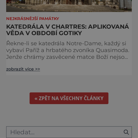
NEJKRÁSNĚJŠÍ PAMÁTKY
KATEDRÁLA V CHARTRES: APLIKOVANÁ
VĚDA V OBDOBÍ GOTIKY
Řekne-li se katedrála Notre-Dame, každý si
vybaví Paříž a hrbatého zvoníka Quasimoda.
Jenže chrámy zasvěcené matce Boží nejsou
ve Francii ničím výjimečným. Třeba
zobrazit více >>
obyvatelé města Rouen se mohou pochlubit
stejnojmennou katedrálou, která je se svými
151 metry čtvrtou nejvyšší křesťanskou
stavbou světa. Ovšem nejpůsobivější perlou
toho jména je ta, která se nachází v Chartres.
« ZPĚT NA VŠECHNY ČLÁNKY
Městečko Chartres se