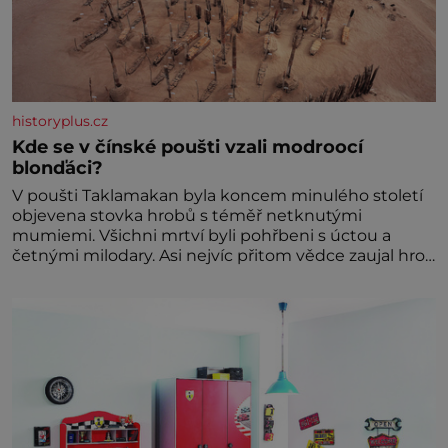
historyplus.cz
Kde se v čínské poušti vzali modroocí
blonďáci?
V poušti Taklamakan byla koncem minulého století
objevena stovka hrobů s téměř netknutými
mumiemi. Všichni mrtví byli pohřbeni s úctou a
četnými milodary. Asi nejvíc přitom vědce zaujal hrob
tříměsíčního chlapečka s modrou filcovou čapkou, z
níž se draly blonďaté vlásky. Fakt, že jsou těla
dávných lidí nesmírně dobře zachovalá, přičítají
odborníci zdejším klimatickým podmínkám. Sucho,
prosolené písky a extrémně