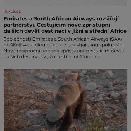
iluxus.cz
Emirates a South African Airways rozšiřují
partnerství. Cestujícím nově zpřístupní
dalších devět destinací v jižní a střední Africe
Společnosti Emirates a South African Airways (SAA)
rozšiřují svou dlouholetou codesharovou spolupráci.
Nová reciproční dohoda zpřístupní cestujícím devět
dalších destinací v jižní a střední Africe a u