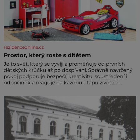
rezidenceonline.cz
Prostor, který roste s dítětem
Je to svět, který se vyvíjí a proměňuje od prvních
dětských krůčků až po dospívání. Správně navržený
pokoj podporuje bezpečí, kreativitu, soustředění i
odpočinek a reaguje na každou etapu života a
specifické potřeby dítěte. Pro nejmenší je klíčová
jednoduchost, měkkost a bezpečí, proto by pokoj
miminka měl působit především klidně a útulně.
Předškolní věk je