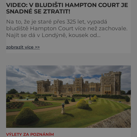
VIDEO: V BLUDIŠTI HAMPTON COURT JE
SNADNÉ SE ZTRATIT!
Na to, že je staré přes 325 let, vypadá
bludiště Hampton Court více než zachovale.
Najít se dá v Londýně, kousek od
stejnojmenného královského paláce. Ze
zobrazit více >>
země ho mezi lety 1689 a 1695 vydupou
architekti George London (asi 1640–1714) a
Henry Wise (1653–1738) pro krále Viléma III.
Oranžského (1650–1702). Zabírá plochu 1300
m² a skrývá se v něm 800 metrů cest.
Původně se v živý plot promění saze
VÝLETY ZA POZNÁNÍM