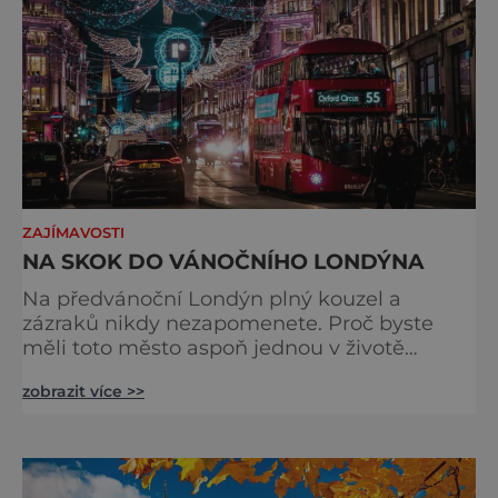
ZAJÍMAVOSTI
NA SKOK DO VÁNOČNÍHO LONDÝNA
Na předvánoční Londýn plný kouzel a
zázraků nikdy nezapomenete. Proč byste
měli toto město aspoň jednou v životě
navštívit v období, kdy se chystá na
zobrazit více >>
nejkrásnější svátky v roce? Nákupy, bruslení,
tisíce světel, zábava a tradice. Vše je zde
v dokonalé harmonii. Toužíte zažít něco
typicky londýnského? Angličané milují
kluziště, patří k neodmyslitelné předvánoční