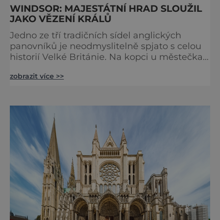
WINDSOR: MAJESTÁTNÍ HRAD SLOUŽIL
JAKO VĚZENÍ KRÁLŮ
Jedno ze tří tradičních sídel anglických
panovníků je neodmyslitelně spjato s celou
historií Velké Británie. Na kopci u městečka
Windsor v jižní Anglii asi 30 kilometrů od
zobrazit více >>
Londýna, se tyčí gigantická stavba,
obklopená věčně zelenými trávníky. Její
gotické věže budí obdiv znalců architektury,
vysoké hradby zase respekt nepřátel, kteří by
chtěli komplex dobýt. Za bezmála 950 let
jeho existence z