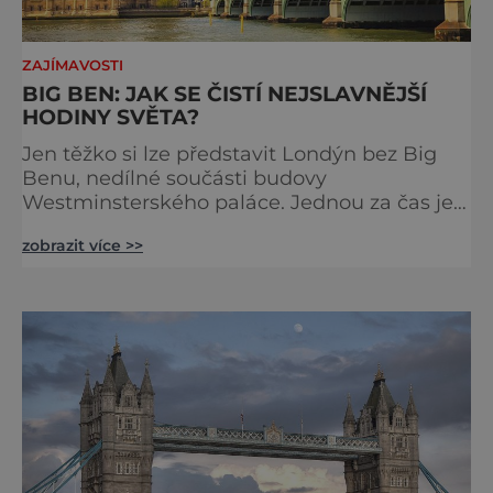
ZAJÍMAVOSTI
BIG BEN: JAK SE ČISTÍ NEJSLAVNĚJŠÍ
HODINY SVĚTA?
Jen těžko si lze představit Londýn bez Big
Benu, nedílné součásti budovy
Westminsterského paláce. Jednou za čas je
však potřeba slavné pamětihodnosti
zobrazit více >>
opucovat zašedlý kabát. Na konci srpna roku
2015 loňského roku prošel slavný Big Ben
důkladnou očistnou kúrou, při které mu
čtyřčlenná údržbářská četa, vyzbrojena
hadry a kbelíky s mýdlovou vodou, po
několik dní navracela zašlý lesk. [caption