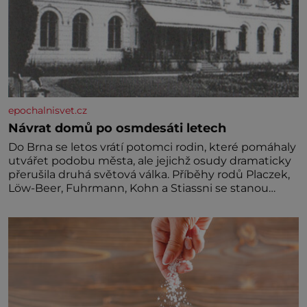
epochalnisvet.cz
Návrat domů po osmdesáti letech
Do Brna se letos vrátí potomci rodin, které pomáhaly
utvářet podobu města, ale jejichž osudy dramaticky
přerušila druhá světová válka. Příběhy rodů Placzek,
Löw-Beer, Fuhrmann, Kohn a Stiassni se stanou
jednou z hlavních dramaturgických linií festivalu
židovské kultury ŠTETL FEST 2026. Některé návraty
nejsou jednoduché. Místa, která si člověk pamatuje z
rodinných vyprávění, už dávno