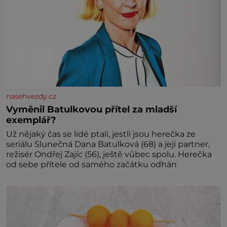
nasehvezdy.cz
Vyměnil Batulkovou přítel za mladší
exemplář?
Už nějaký čas se lidé ptali, jestli jsou herečka ze
seriálu Slunečná Dana Batulková (68) a její partner,
režisér Ondřej Zajíc (56), ještě vůbec spolu. Herečka
od sebe přítele od samého začátku odhán