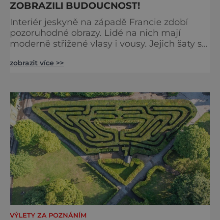
ZOBRAZILI BUDOUCNOST!
Interiér jeskyně na západě Francie zdobí
pozoruhodné obrazy. Lidé na nich mají
moderně střižené vlasy i vousy. Jejich šaty se
poprvé objevily až ve středověku. Malby jsou
zobrazit více >>
ale staré tisíce let. Jak je to možné?
Francouzská jeskyně La Marche byla
objevena ve třicátých letech minulého
století. Skrývala překvapivý objev. Foto:
pinterest.
VÝLETY ZA POZNÁNÍM