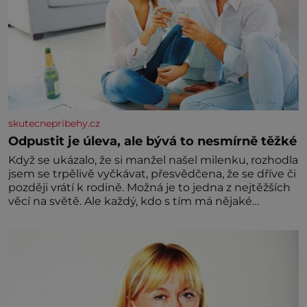
skutecnepribehy.cz
Odpustit je úleva, ale bývá to nesmírně těžké
Když se ukázalo, že si manžel našel milenku, rozhodla
jsem se trpělivě vyčkávat, přesvědčena, že se dříve či
později vrátí k rodině. Možná je to jedna z nejtěžších
věcí na světě. Ale každý, kdo s tím má nějaké
zkušenosti, se zapřísahá, že pokud odpustíte,
znatelně se vám uleví. Když se ke mně doneslo, že si
manžel pořídil milenku,