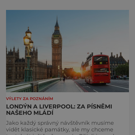
páté. Na hlavním městě Británie je znát, že
kdysi vládlo obrovskému impériu na všech
kontinentech. Kdo tady nikdy nebyl, toho
překvapí, kol
VÝLETY ZA POZNÁNÍM
LONDÝN A LIVERPOOL: ZA PÍSNĚMI
NAŠEHO MLÁDÍ
Jako každý správný návštěvník musíme
vidět klasické památky, ale my chceme