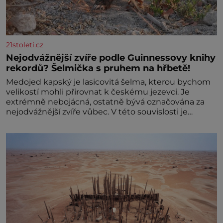
21stoleti.cz
Nejodvážnější zvíře podle Guinnessovy knihy
rekordů? Šelmička s pruhem na hřbetě!
Medojed kapský je lasicovitá šelma, kterou bychom
velikostí mohli přirovnat k českému jezevci. Je
extrémně nebojácná, ostatně bývá označována za
nejodvážnější zvíře vůbec. V této souvislosti je
dokonc