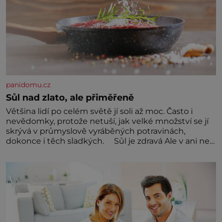
panidomu.cz
Sůl nad zlato, ale přiměřeně
Většina lidí po celém světě jí soli až moc. Často i
nevědomky, protože netuší, jak velké množství se jí
skrývá v průmyslově vyráběných potravinách,
dokonce i těch sladkých. Sůl je zdravá Ale v ani ne
třetinovém množství, než je pro většinu populace
běžné. Její základní složky– sodík a chlór – jsou
zásadní pro správné hospodaření