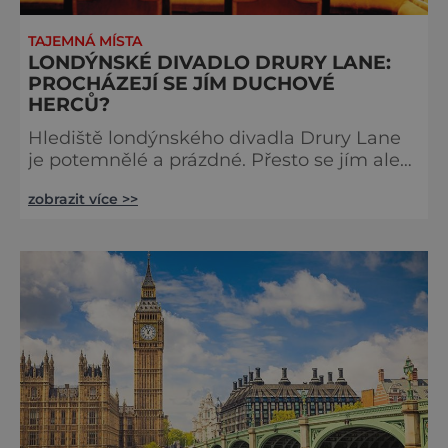
TAJEMNÁ MÍSTA
LONDÝNSKÉ DIVADLO DRURY LANE:
PROCHÁZEJÍ SE JÍM DUCHOVÉ
HERCŮ?
Hlediště londýnského divadla Drury Lane
je potemnělé a prázdné. Přesto se jím ale
linou podivné zvuky. Z jeviště je slyšet
zobrazit více >>
jakési mumlání, z nedaleké chodby čísi
kroky a ze šaten tlumené výkřiky. V divadle
totiž údajně straší. Stavbu londýnského
divadla Drury Lane dotoval bohatý herec a
divadelník ze 17. století jménem Thomas
Kill