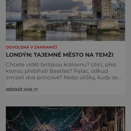
DOVOLENÁ V ZAHRANIČÍ
LONDÝN: TAJEMNÉ MĚSTO NA TEMŽI
Chcete vidět britskou královnu? Ulici, přes
kterou přebíhali Beatles? Palác, odkud
zmizeli dva princové? Nebo uličky, kudy se
toulal Jack Rozparovač? Problém je jediný:
zobrazit více >>
jak to všechno stihnout? Kouzelný Londýn
vám určitě učaruje. Trochu se podobá Praze
tím, že jednotlivé paláce nejsou daleko od
sebe. Pokud už nemáte štěstí, abyste do
Buckinghamského paláce viděli vjíždět či
odjíždět královnu Alž