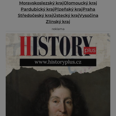
Moravskoslezský kraj
Olomoucký kraj
Pardubický kraj
Plzeňský kraj
Praha
Středočeský kraj
Ústecký kraj
Vysočina
Zlínský kraj
reklama