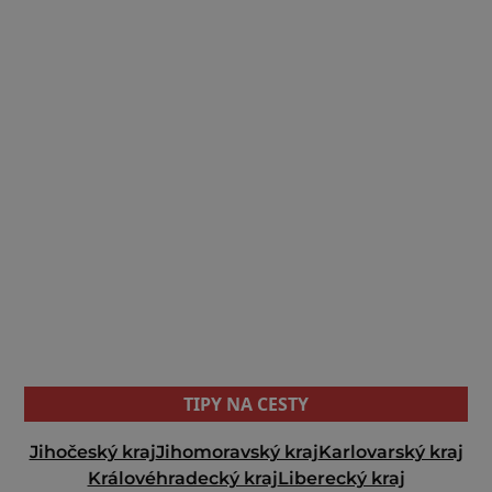
TIPY NA CESTY
Jihočeský kraj
Jihomoravský kraj
Karlovarský kraj
Královéhradecký kraj
Liberecký kraj