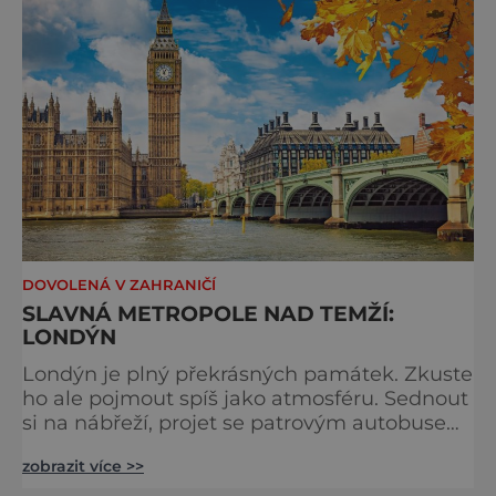
tradici a zábavě všech věkových k
DOVOLENÁ V ZAHRANIČÍ
SLAVNÁ METROPOLE NAD TEMŽÍ:
LONDÝN
Londýn je plný překrásných památek. Zkuste
ho ale pojmout spíš jako atmosféru. Sednout
si na nábřeží, projet se patrovým autobusem
místy, kudy také jezdí královna, chodili
zobrazit více >>
Beatles nebo třeba samotný admirál Nelson.
Stavte se na trhu a ochutnejte pravý čaj o