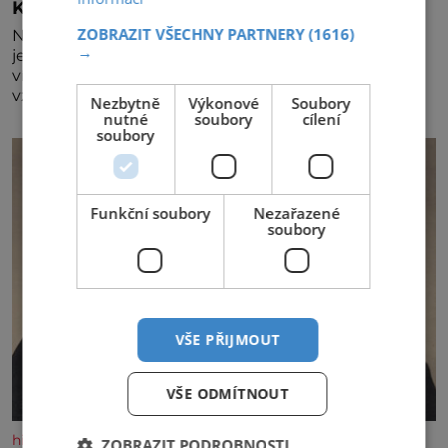
Král vín začíná třetí dekádu
ZOBRAZIT VŠECHNY PARTNERY
(1616)
Největší český vinařský projekt Král vín ve svém již
→
jednadvacátém ročníku představil nejlepší domácí
vína. Ta vybírala odborná porota z celkem 1260
vzorků od 157 vinařů. Král vín, který se – i pře
Nezbytně
Výkonové
Soubory
nutné
soubory
cílení
soubory
Funkční soubory
Nezařazené
soubory
VŠE PŘIJMOUT
VŠE ODMÍTNOUT
historyplus.cz
ZOBRAZIT PODROBNOSTI