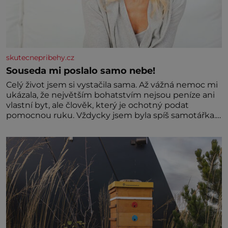
skutecnepribehy.cz
Souseda mi poslalo samo nebe!
Celý život jsem si vystačila sama. Až vážná nemoc mi
ukázala, že největším bohatstvím nejsou peníze ani
vlastní byt, ale člověk, který je ochotný podat
pomocnou ruku. Vždycky jsem byla spíš samotářka.
Nepotřebovala jsem kolem sebe partu kamarádek
ani partnera. Stačily mi knihy, práce a hlavně klid.
Hned po studiích jsem odešla z rodného města,