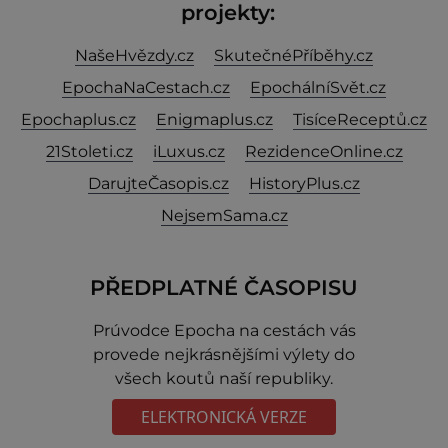
projekty:
NašeHvězdy.cz
SkutečnéPříběhy.cz
EpochaNaCestach.cz
EpochálníSvět.cz
Epochaplus.cz
Enigmaplus.cz
TisíceReceptů.cz
21Stoleti.cz
iLuxus.cz
RezidenceOnline.cz
DarujteČasopis.cz
HistoryPlus.cz
NejsemSama.cz
PŘEDPLATNÉ ČASOPISU
Prúvodce Epocha na cestách vás
provede nejkrásnějšími výlety do
všech koutů naší republiky.
ELEKTRONICKÁ VERZE