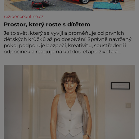
rezidenceonline.cz
Prostor, který roste s dítětem
Je to svět, který se vyvíjí a proměňuje od prvních
dětských krůčků až po dospívání. Správně navržený
pokoj podporuje bezpečí, kreativitu, soustředění i
odpočinek a reaguje na každou etapu života a
specifické potřeby dítěte. Pro nejmenší je klíčová
jednoduchost, měkkost a bezpečí, proto by pokoj
miminka měl působit především klidně a útulně.
Předškolní věk je