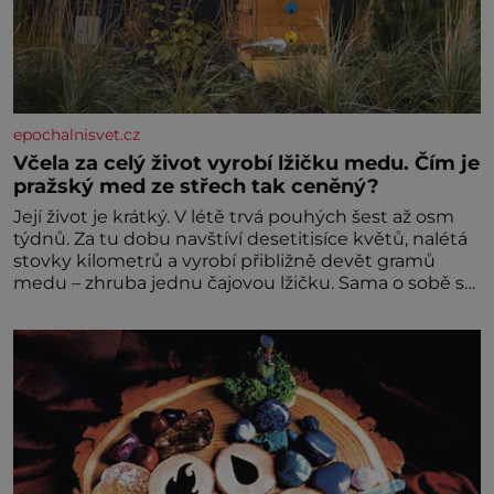
epochalnisvet.cz
Včela za celý život vyrobí lžičku medu. Čím je
pražský med ze střech tak ceněný?
Její život je krátký. V létě trvá pouhých šest až osm
týdnů. Za tu dobu navštíví desetitisíce květů, nalétá
stovky kilometrů a vyrobí přibližně devět gramů
medu – zhruba jednu čajovou lžičku. Sama o sobě se
může zdát bezvýznamná. Teprve když se spojí s
dalšími desítkami tisíc příslušnic svého včelstva,
vznikne jeden z nejdokonalejších organismů