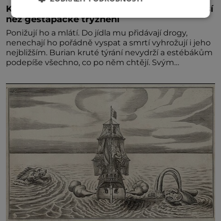
Kněz Bohuslav Burian: Metody StB byly horší
než gestapácké trýznění
Ponižují ho a mlátí. Do jídla mu přidávají drogy,
nenechají ho pořádně vyspat a smrtí vyhrožují i jeho
nejbližším. Burian kruté týrání nevydrží a estébákům
podepíše všechno, co po něm chtějí. Svým
podpisem jim potvrdí také to, že na něj během
výslechů nikdo nevyvíjel fyzický ani psychický nátlak.
Syn brněnského řezníka chce být knězem a