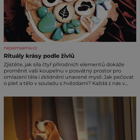
nejsemsama.cz
Rituály krásy podle živlů
Zjistěte, jak síla čtyř přírodních elementů dokáže
proměnit vaši koupelnu v posvátný prostor pro
omlazení těla i zklidnění unavené mysli. Jak pečovat
o pleť a tělo v souladu s hvězdami? Každá z nás v
sobě nese otisk vesmíru, který se projevuje nejen v
naší povaze, ale i v potřebách naší pokožky. Ohnivá
znamení Ženy narozené ve znamení Berana, Lva a
Střelce v sobě nesou žár, odvahu a neutuchající elán.
Vaše