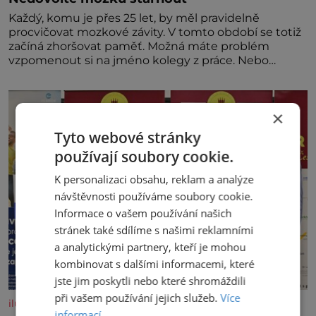
Každý, komu je přes 25 let, by měl pravidelně
procvičovat mozkové závity. V tomto období se totiž
začíná zhoršovat paměť. Možná máte problém
vzpomenout si na jméno kolegy z práce. Nebo
marně v paměti lovíte název knížky, kterou jste
nedávno přečetli. Je to opravdu tak, s věkem jako
kdyby se paměť rozhodla stávkovat. Cvičte
×
Tyto webové stránky
používají soubory cookie.
K personalizaci obsahu, reklam a analýze
návštěvnosti používáme soubory cookie.
Informace o vašem používání našich
stránek také sdílíme s našimi reklamními
a analytickými partnery, kteří je mohou
kombinovat s dalšími informacemi, které
jste jim poskytli nebo které shromáždili
při vašem používání jejich služeb.
Více
iluxus.cz
informací