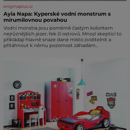
enigmaplus.cz
Ayia Napa: Kyperské vodní monstrum s
mírumilovnou povahou
Vodní monstra jsou poměrně častým koloritem
nejrůznějších jezer, řek či ostrovů. Mnozí skeptici to
přikládají hlavně snaze dané místo zviditelnit a
přitáhnout k němu pozornost záhadám
nakloněných turi