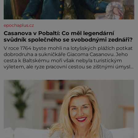
epochaplus.cz
Casanova v Pobaltí: Co měl legendární
svůdník společného se svobodnými zednáři?
V roce 1764 byste mohli na lotyšských plážích potkat
dobrodruha a sukničkáře Giacoma Casanovu. Jeho
cesta k Baltskému moři však nebyla turistickým
výletem, ale ryze pracovní cestou se zištnými úmysly.
Jaký cíl Casanova sledoval, když se například
procházel uličkami lotyšské Rigy? Casanova v Pobaltí
kontaktoval tamní zednářské lóže. Nebyl v této
oblasti žádným nováčkem, protože do zednářské