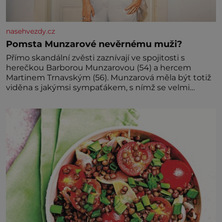
nasehvezdy.cz
Pomsta Munzarové nevěrnému muži?
Přímo skandální zvěsti zaznívají ve spojitosti s
herečkou Barborou Munzarovou (54) a hercem
Martinem Trnavským (56). Munzarová měla být totiž
viděna s jakýmsi sympaťákem, s nímž se velmi
družně, až d