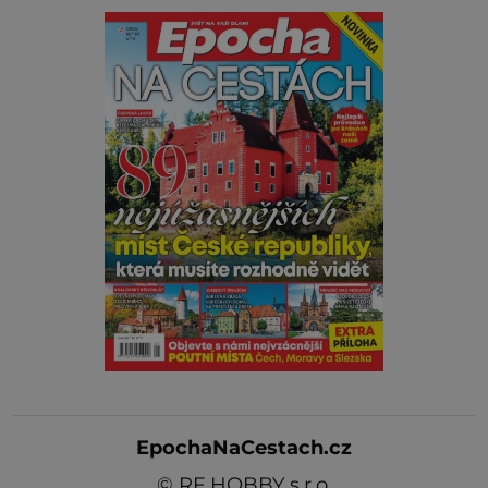
EpochaNaCestach.cz
©
RF HOBBY s.r.o.