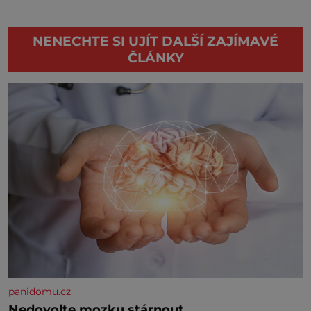
NENECHTE SI UJÍT DALŠÍ ZAJÍMAVÉ
ČLÁNKY
panidomu.cz
Nedovolte mozku stárnout