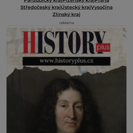
Pardubický kraj
Plzeňský kraj
Praha
Středočeský kraj
Ústecký kraj
Vysočina
Zlínský kraj
reklama