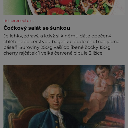
tisicereceptu.cz
Čočkový salát se šunkou
Je lehký, zdravý, a když si k němu dáte opečený
chléb nebo čerstvou bagetku, bude chutnat jedna
báseň. Suroviny 250 g vaší oblíbené čočky 150 g
cherry rajčátek 1 velká červená cibule 2 lžíce