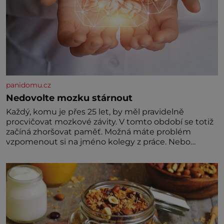
panidomu.cz
Nedovolte mozku stárnout
Každý, komu je přes 25 let, by měl pravidelně
procvičovat mozkové závity. V tomto období se totiž
začíná zhoršovat paměť. Možná máte problém
vzpomenout si na jméno kolegy z práce. Nebo
marně v paměti lovíte název knížky, kterou jste
nedávno přečetli. Je to opravdu tak, s věkem jako
kdyby se paměť rozhodla stávkovat. Cvičte