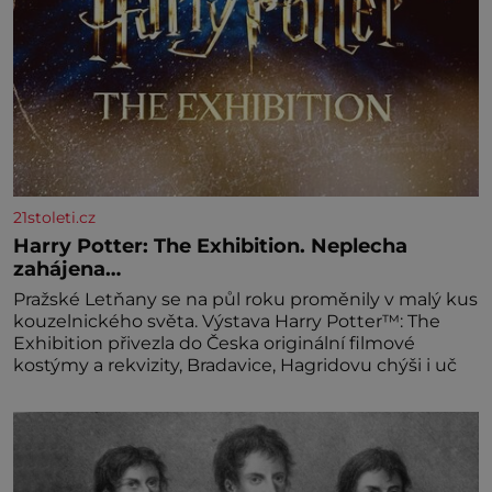
21stoleti.cz
Harry Potter: The Exhibition. Neplecha
zahájena…
Pražské Letňany se na půl roku proměnily v malý kus
kouzelnického světa. Výstava Harry Potter™: The
Exhibition přivezla do Česka originální filmové
kostýmy a rekvizity, Bradavice, Hagridovu chýši i uč