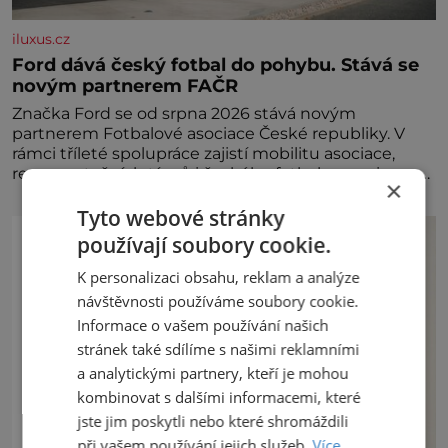
iluxus.cz
Ford dává český fotbal do pohybu. Stává se
novým partnerem FAČR
Značka Ford se od srpna 2026 stává novým
partnerem Fotbalové asociace České republiky. V
rámci tříleté spolupráce zajistí mobilitu asociace,
reprezentačních týmů i českého fotbalu v regionech.
×
Partner
Tyto webové stránky
používají soubory cookie.
K personalizaci obsahu, reklam a analýze
návštěvnosti používáme soubory cookie.
Informace o vašem používání našich
stránek také sdílíme s našimi reklamními
a analytickými partnery, kteří je mohou
kombinovat s dalšími informacemi, které
jste jim poskytli nebo které shromáždili
při vašem používání jejich služeb.
Více