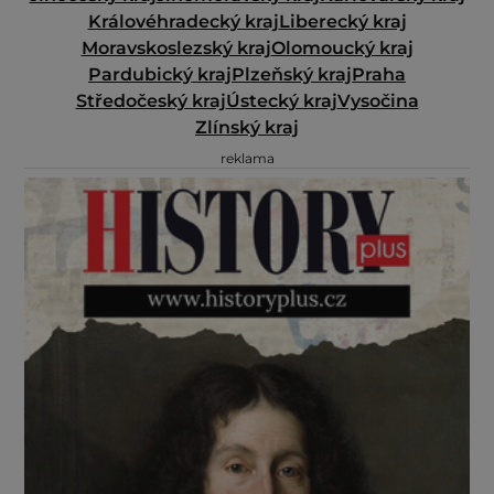
Královéhradecký kraj
Liberecký kraj
Moravskoslezský kraj
Olomoucký kraj
Pardubický kraj
Plzeňský kraj
Praha
Středočeský kraj
Ústecký kraj
Vysočina
Zlínský kraj
reklama