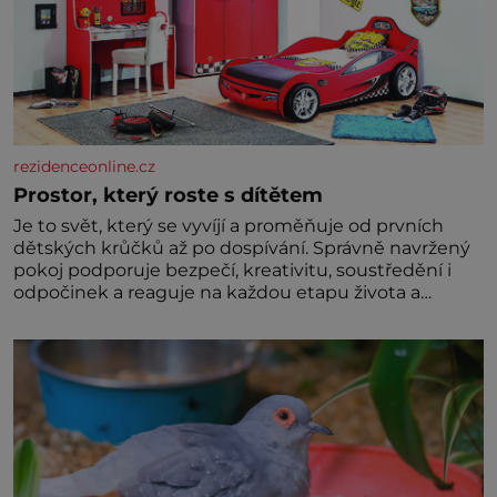
rezidenceonline.cz
Prostor, který roste s dítětem
Je to svět, který se vyvíjí a proměňuje od prvních
dětských krůčků až po dospívání. Správně navržený
pokoj podporuje bezpečí, kreativitu, soustředění i
odpočinek a reaguje na každou etapu života a
specifické potřeby dítěte. Pro nejmenší je klíčová
jednoduchost, měkkost a bezpečí, proto by pokoj
miminka měl působit především klidně a útulně.
Předškolní věk je