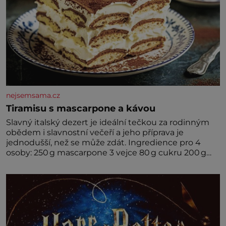
nejsemsama.cz
Tiramisu s mascarpone a kávou
Slavný italský dezert je ideální tečkou za rodinným
obědem i slavnostní večeří a jeho příprava je
jednodušší, než se může zdát. Ingredience pro 4
osoby: 250 g mascarpone 3 vejce 80 g cukru 200 g
cukrářských piškotů 250 ml silné kávy 2 lžíce
amaretta kakao na posypání Postup: Oddělte
žloutky od bílků. Žloutky vyšlehejte s cukrem do
světlé pěny a postupně do nich vmíchejte
mascarpone, aby vznikl hladký