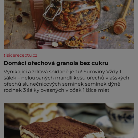
tisicereceptu.cz
Domácí ořechová granola bez cukru
Vynikající a zdravá snídaně je tu! Suroviny Vždy 1
šálek – neloupaných mandlí kešu ořechů vlašských
ořechů slunečnicových semínek semínek dýně
rozinek 3 šálky ovesných vloček 1 lžíce mlet