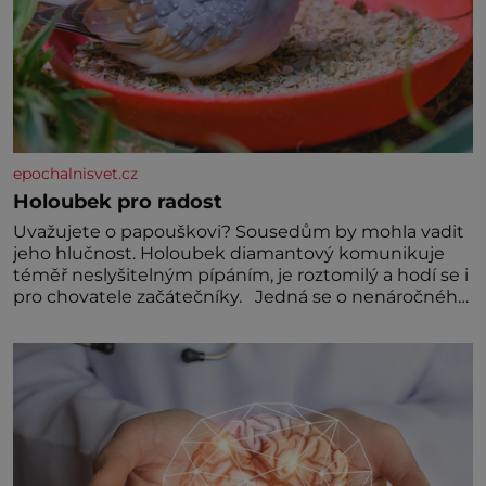
epochalnisvet.cz
Holoubek pro radost
Uvažujete o papouškovi? Sousedům by mohla vadit
jeho hlučnost. Holoubek diamantový komunikuje
téměř neslyšitelným pípáním, je roztomilý a hodí se i
pro chovatele začátečníky. Jedná se o nenáročného
klidného ptáčka, který většinu dne jen posedává.
Hodně času tráví na zemi, kde sbírá zbytky semínek
Jeho domovinou je prakticky celá Austrálie s
výjimkou pobřežní oblasti.