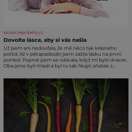
skutecnepribehy.cz
Dovolte lásce, aby si vás našla
Už jsem ani nedoufala, že mě něco tak krásného
potká. Až v pětapadesáti jsem zažila lásku na první
pohled. Poprvé jsem se vdávala, když mi bylo dvacet.
Oba jsme byli mladí a byl to tak říkajíc sňatek z
rozumu. Rodiče nás dali dohromady, Toník byl dobře
zaopatřený mladý muž. Manželství nám oběma moc
nesvědčilo, brzy jsme zjistili, že