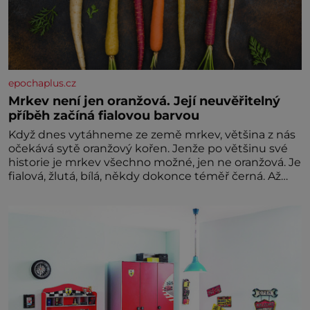
epochaplus.cz
Mrkev není jen oranžová. Její neuvěřitelný
příběh začíná fialovou barvou
Když dnes vytáhneme ze země mrkev, většina z nás
očekává sytě oranžový kořen. Jenže po většinu své
historie je mrkev všechno možné, jen ne oranžová. Je
fialová, žlutá, bílá, někdy dokonce téměř černá. Až
díky stovkám let pečlivého šlechtění se z ní stává
zelenina, bez které si českou zahradu ani
nedokážeme představit. Její příběh je