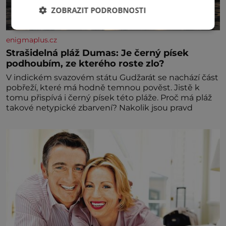
ZOBRAZIT PODROBNOSTI
enigmaplus.cz
Strašidelná pláž Dumas: Je černý písek
podhoubím, ze kterého roste zlo?
V indickém svazovém státu Gudžarát se nachází část
pobřeží, které má hodně temnou pověst. Jistě k
tomu přispívá i černý písek této pláže. Proč má pláž
takové netypické zbarvení? Nakolik jsou pravd