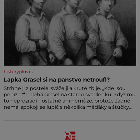
historyplus.cz
Lapka Grasel si na panstvo netroufl?
Strhne ji z postele, sváže ji a krutě zbije. „Kde jsou
peníze?“ naléhá Grasel na starou švadlenku. Když mu
to neprozradí – ostatně ani nemůže, protože žádné
nemá, spokojí se lupič s několika měďáky a štůčky
látky. Zraněná žena pár dní nato umírá. Je to muž
nebývale krutý. Jeho činy budí hrůzu ještě dlouho po
jeho smrti