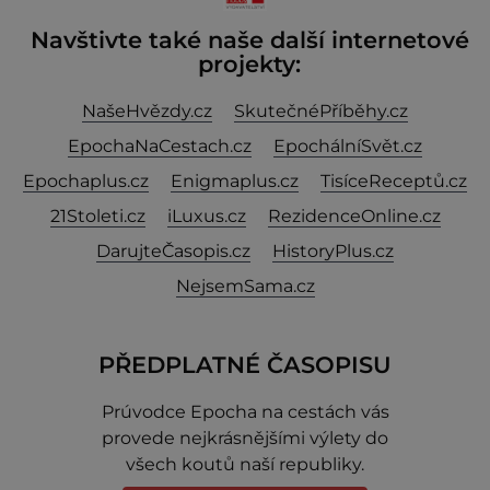
Navštivte také naše další internetové
projekty:
NašeHvězdy.cz
SkutečnéPříběhy.cz
EpochaNaCestach.cz
EpochálníSvět.cz
Epochaplus.cz
Enigmaplus.cz
TisíceReceptů.cz
21Stoleti.cz
iLuxus.cz
RezidenceOnline.cz
DarujteČasopis.cz
HistoryPlus.cz
NejsemSama.cz
PŘEDPLATNÉ ČASOPISU
Prúvodce Epocha na cestách vás
provede nejkrásnějšími výlety do
všech koutů naší republiky.