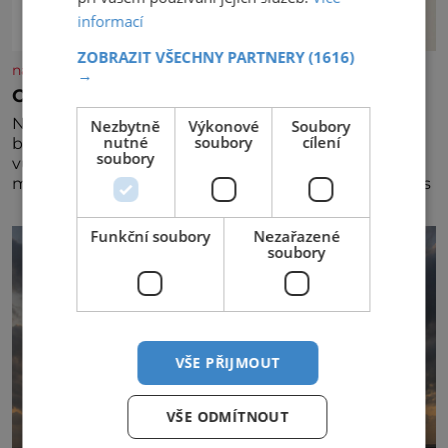
informací
ZOBRAZIT VŠECHNY PARTNERY
(1616)
nasehvezdy.cz
→
Osamělá herečka Syslová všechno vzdala?
Nedávno se povídalo, že má Dana Syslová (80)
Nezbytně
Výkonové
Soubory
nutné
soubory
cílení
blízkého přítele, který je jí oporou. Ale je to ještě
soubory
vůbec pravda? V posledních dnech čím dál častěji
mluví o svém odchodu. Dohnala ji snad samota? Půs
Funkční soubory
Nezařazené
soubory
VŠE PŘIJMOUT
VŠE ODMÍTNOUT