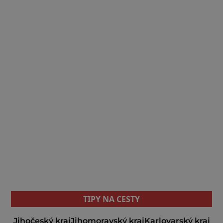
TIPY NA CESTY
Jihočeský kraj
Jihomoravský kraj
Karlovarský kraj