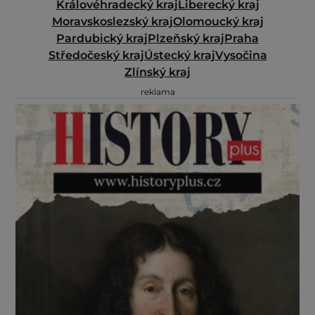
Královéhradecký kraj
Liberecký kraj
Moravskoslezský kraj
Olomoucký kraj
Pardubický kraj
Plzeňský kraj
Praha
Středočeský kraj
Ústecký kraj
Vysočina
Zlínský kraj
reklama