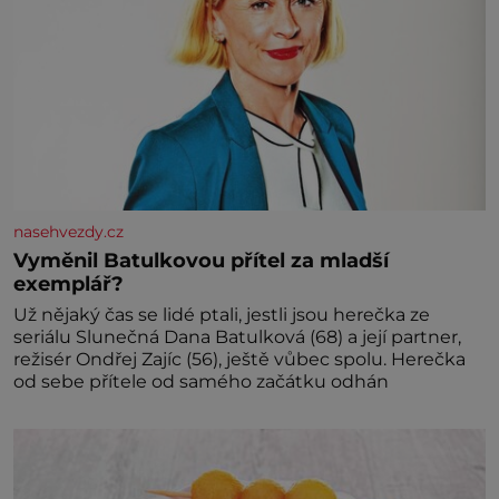
nasehvezdy.cz
Vyměnil Batulkovou přítel za mladší
exemplář?
Už nějaký čas se lidé ptali, jestli jsou herečka ze
seriálu Slunečná Dana Batulková (68) a její partner,
režisér Ondřej Zajíc (56), ještě vůbec spolu. Herečka
od sebe přítele od samého začátku odhán