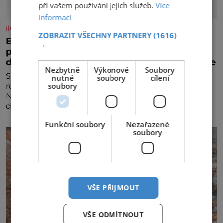
při vašem používání jejich služeb.
Více
informací
iluxus.cz
ZOBRAZIT VŠECHNY PARTNERY
(1616)
Emirates a South African Airways rozšiřují
→
partnerství. Cestujícím nově zpřístupní
dalších devět destinací v jižní a střední Africe
Nezbytně
Výkonové
Soubory
Společnosti Emirates a South African Airways (SAA)
nutné
soubory
cílení
soubory
rozšiřují svou dlouholetou codesharovou spolupráci.
Nová reciproční dohoda zpřístupní cestujícím devět
dalších destinací v jižní a střední Africe a u
Funkční soubory
Nezařazené
soubory
VŠE PŘIJMOUT
VŠE ODMÍTNOUT