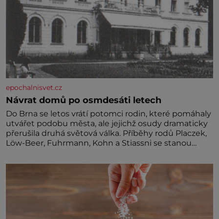
epochalnisvet.cz
Návrat domů po osmdesáti letech
Do Brna se letos vrátí potomci rodin, které pomáhaly
utvářet podobu města, ale jejichž osudy dramaticky
přerušila druhá světová válka. Příběhy rodů Placzek,
Löw-Beer, Fuhrmann, Kohn a Stiassni se stanou
jednou z hlavních dramaturgických linií festivalu
židovské kultury ŠTETL FEST 2026. Některé návraty
nejsou jednoduché. Místa, která si člověk pamatuje z
rodinných vyprávění, už dávno