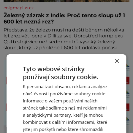
enigmaplus.cz
Železný zázrak z Indie: Proč tento sloup už 1
600 let nezná rez?
Představa, že železo musí na dešti během několika
let zrezivět, bere v Dillí za své. Uprostřed komplexu
Qutb stojí více než sedm metrů vysoký železný
sloup, který už přibližně 1 600 let odolává počasí
×
Tyto webové stránky
používají soubory cookie.
K personalizaci obsahu, reklam a analýze
návštěvnosti používáme soubory cookie.
Informace o vašem používání našich
stránek také sdílíme s našimi reklamními
a analytickými partnery, kteří je mohou
kombinovat s dalšími informacemi, které
jste jim poskytli nebo které shromáždili