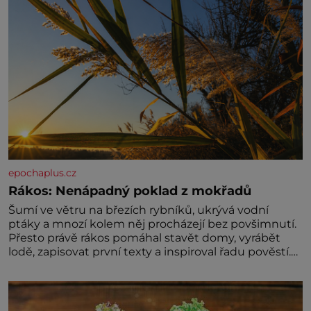
epochaplus.cz
Rákos: Nenápadný poklad z mokřadů
Šumí ve větru na březích rybníků, ukrývá vodní
ptáky a mnozí kolem něj procházejí bez povšimnutí.
Přesto právě rákos pomáhal stavět domy, vyrábět
lodě, zapisovat první texty a inspiroval řadu pověstí.
Tato skromná, ale užitečná rostlina provází člověka
už tisíce let. Většina lidí vnímá rákos jen jako
obyčejnou kulisu letního koupání. Stačí se však
podívat