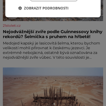
ZOBRAZIT PODROBNOSTI
21stoleti.cz
Nejodvážnější zvíře podle Guinnessovy knihy
rekordů? Šelmička s pruhem na hřbetě!
Medojed kapský je lasicovitá šelma, kterou bychom
velikostí mohli přirovnat k českému jezevci. Je
extrémně nebojácná, ostatně bývá označována za
nejodvážnější zvíře vůbec. V této souvislosti je
dokonc