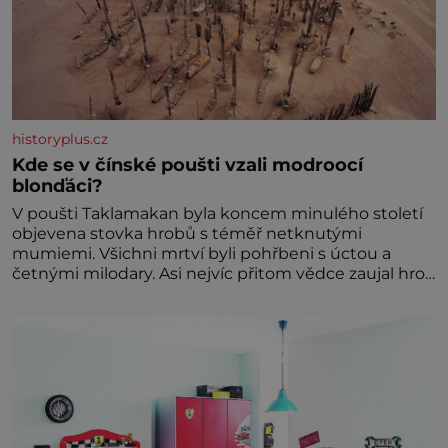
historyplus.cz
Kde se v čínské poušti vzali modroocí
blonďáci?
V poušti Taklamakan byla koncem minulého století
objevena stovka hrobů s téměř netknutými
mumiemi. Všichni mrtví byli pohřbeni s úctou a
četnými milodary. Asi nejvíc přitom vědce zaujal hrob
tříměsíčního chlapečka s modrou filcovou čapkou, z
níž se draly blonďaté vlásky. Fakt, že jsou těla
dávných lidí nesmírně dobře zachovalá, přičítají
odborníci zdejším klimatickým podmínkám. Sucho,
prosolené písky a extrémně