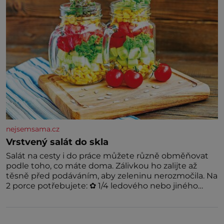
nejsemsama.cz
Vrstvený salát do skla
Salát na cesty i do práce můžete různě obměňovat
podle toho, co máte doma. Zálivkou ho zalijte až
těsně před podáváním, aby zeleninu nerozmočila. Na
2 porce potřebujete: ✿ 1/4 ledového nebo jiného
salátu (římský salát, polníček…) ✿ 1 malá konzerva
kukuřice ✿ ½ okurky ✿ 2 rajčata Zálivka: ✿ 4 lžíce
olivového oleje ✿ 1 lžíci citronové šťávy ✿ ½ stroužku