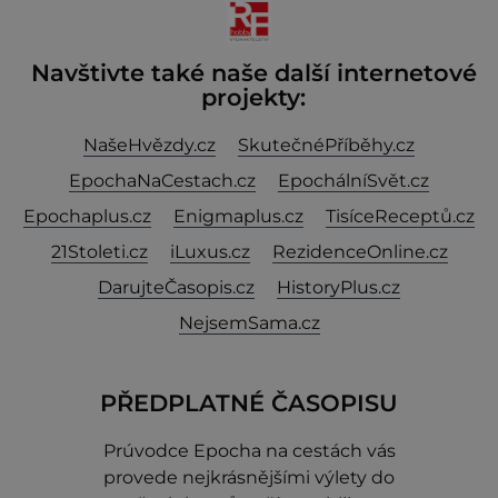
Navštivte také naše další internetové
projekty:
NašeHvězdy.cz
SkutečnéPříběhy.cz
EpochaNaCestach.cz
EpochálníSvět.cz
Epochaplus.cz
Enigmaplus.cz
TisíceReceptů.cz
21Stoleti.cz
iLuxus.cz
RezidenceOnline.cz
DarujteČasopis.cz
HistoryPlus.cz
NejsemSama.cz
PŘEDPLATNÉ ČASOPISU
Prúvodce Epocha na cestách vás
provede nejkrásnějšími výlety do