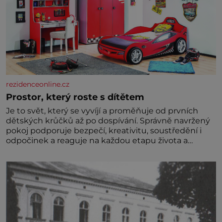
rezidenceonline.cz
Prostor, který roste s dítětem
Je to svět, který se vyvíjí a proměňuje od prvních
dětských krůčků až po dospívání. Správně navržený
pokoj podporuje bezpečí, kreativitu, soustředění i
odpočinek a reaguje na každou etapu života a
specifické potřeby dítěte. Pro nejmenší je klíčová
jednoduchost, měkkost a bezpečí, proto by pokoj
miminka měl působit především klidně a útulně.
Předškolní věk je