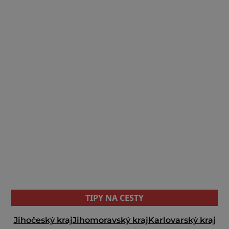
TIPY NA CESTY
Jihočeský kraj
Jihomoravský kraj
Karlovarský kraj