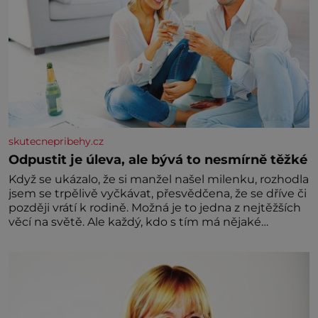
skutecnepribehy.cz
Odpustit je úleva, ale bývá to nesmírně těžké
Když se ukázalo, že si manžel našel milenku, rozhodla
jsem se trpělivě vyčkávat, přesvědčena, že se dříve či
později vrátí k rodině. Možná je to jedna z nejtěžších
věcí na světě. Ale každý, kdo s tím má nějaké
zkušenosti, se zapřísahá, že pokud odpustíte,
znatelně se vám uleví. Když se ke mně doneslo, že si
manžel pořídil milenku,