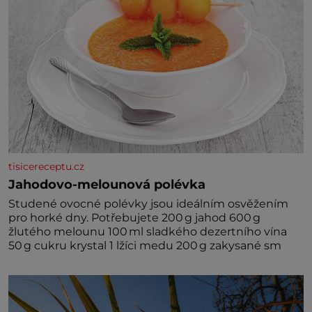
tisicereceptu.cz
Jahodovo-melounová polévka
Studené ovocné polévky jsou ideálním osvěžením
pro horké dny. Potřebujete 200 g jahod 600 g
žlutého melounu 100 ml sladkého dezertního vína
50 g cukru krystal 1 lžíci medu 200 g zakysané sm