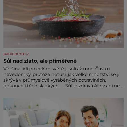
panidomu.cz
Sůl nad zlato, ale přiměřeně
Většina lidí po celém světě jí soli až moc. Často i
nevědomky, protože netuší, jak velké množství se jí
skrývá v průmyslově vyráběných potravinách,
dokonce i těch sladkých. Sůl je zdravá Ale v ani ne
třetinovém množství, než je pro většinu populace
běžné. Její základní složky– sodík a chlór – jsou
zásadní pro správné hospodaření