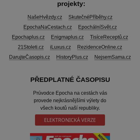
projekty:
NašeHvězdy.cz
SkutečnéPříběhy.cz
EpochaNaCestach.cz
EpochálníSvět.cz
Epochaplus.cz
Enigmaplus.cz
TisíceReceptů.cz
21Stoleti.cz
iLuxus.cz
RezidenceOnline.cz
DarujteČasopis.cz
HistoryPlus.cz
NejsemSama.cz
PŘEDPLATNÉ ČASOPISU
Prúvodce Epocha na cestách vás
provede nejkrásnějšími výlety do
všech koutů naší republiky.
ELEKTRONICKÁ VERZE