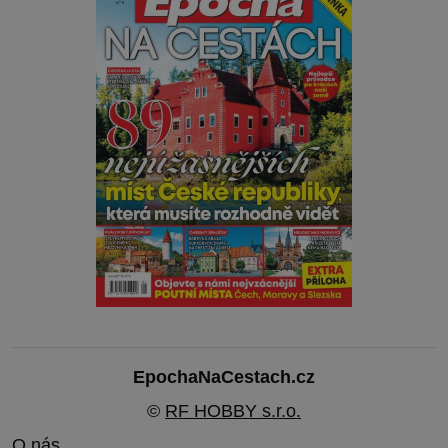
EpochaNaCestach.cz
©
RF HOBBY s.r.o.
O nás