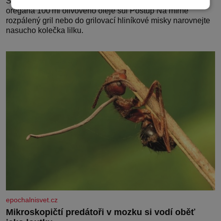
Suroviny na 4 porce 1 lilek 3 stroužky česneku snítka
oregana 100 ml olivového oleje sůl Postup Na mírně
rozpálený gril nebo do grilovací hliníkové misky narovnejte
nasucho kolečka lilku.
epochalnisvet.cz
Mikroskopičtí predátoři v mozku si vodí oběť