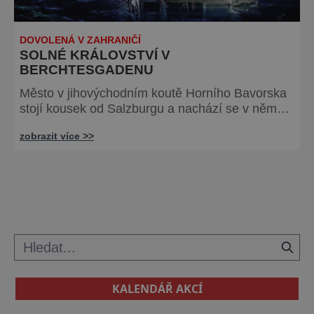
DOVOLENÁ V ZAHRANIČÍ
SOLNÉ KRÁLOVSTVÍ V
BERCHTESGADENU
Město v jihovýchodním koutě Horního Bavorska
stojí kousek od Salzburgu a nachází se v něm
obrovský solný důl, v němž probíhá těžba už od
zobrazit více >>
roku 1517. Děti si zde mohou vyzkoušet jízdu
důlním vláčkem, který je zaveze do 650 metrů
dlouhého tunelu končícího v působivé „Solné
katedrále“. Úchvatnou podívanou vám také
poskytne plavba po zrcadlovém jezeře, z níž si
budete moci prohlédnout magická zákout
KALENDÁŘ AKCÍ