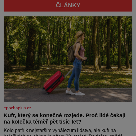
ČLÁNKY
epochaplus.cz
Kufr, který se konečně rozjede. Proč lidé čekají
na kolečka téměř pět tisíc let?
Kolo patří k nejstarším vynálezům lidstva, ale kufr na