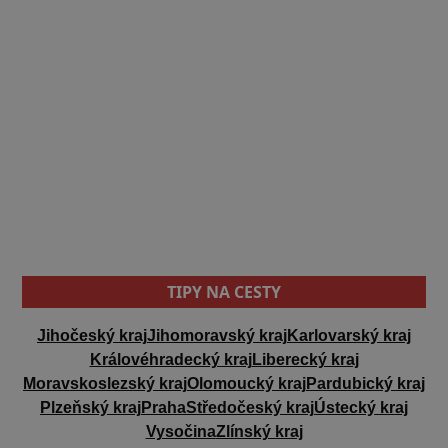
TIPY NA CESTY
Jihočeský kraj
Jihomoravský kraj
Karlovarský kraj
Královéhradecký kraj
Liberecký kraj
Moravskoslezský kraj
Olomoucký kraj
Pardubický kraj
Plzeňský kraj
Praha
Středočeský kraj
Ústecký kraj
Vysočina
Zlínský kraj