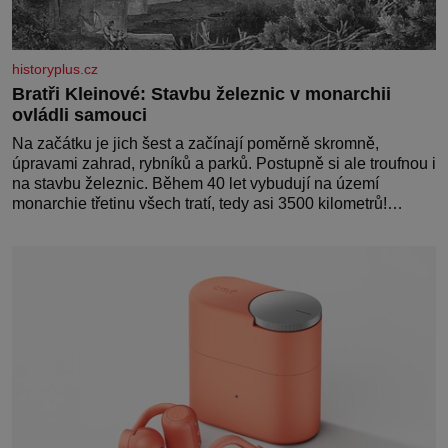
historyplus.cz
Bratři Kleinové: Stavbu železnic v monarchii
ovládli samouci
Na začátku je jich šest a začínají poměrně skromně,
úpravami zahrad, rybníků a parků. Postupně si ale troufnou i
na stavbu železnic. Během 40 let vybudují na území
monarchie třetinu všech tratí, tedy asi 3500 kilometrů!
Ohromně na tom zbohatnou… Podnikavého ducha zdědí
bratři Kleinové po otci Johannovi (1756–1835), který má
malý statek na Jesenicku