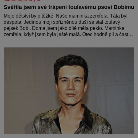
Svěřila jsem své trápení toulavému psovi Bobimu
Moje dětství bylo těžké. Naše maminka zemřela. Táta byl
despota. Jedinou mojí spřízněnou duší se stal toulavý
pejsek Bobi. Doma jsem jako dítě měla peklo. Maminka
zemřela, když jsem byla ještě malá. Otec hodně pil a často
dokázal propít skoro celou výplatu. Čtyři roky jsem chodila
do školy u nás na vesnici. Měli mě tam rádi, protože