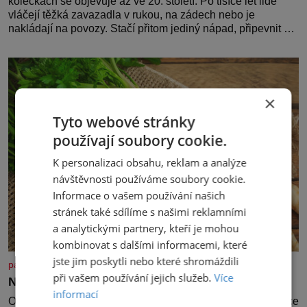
kolečkách se objevuje až ve 20. století. Po tisíce let lidé
vláčejí těžká zavazadla v rukou, na zádech nebo je
nakládají na povozy. Stačí přitom jediný nápad, připevnit ke
kufru kolečka. Jenže právě ten nikdo dlouho nedostane. Až
jednou se na letišti ozve věta, která změní
×
Tyto webové stránky
používají soubory cookie.
K personalizaci obsahu, reklam a analýze
návštěvnosti používáme soubory cookie.
Informace o vašem používání našich
stránek také sdílíme s našimi reklamními
a analytickými partnery, kteří je mohou
kombinovat s dalšími informacemi, které
jste jim poskytli nebo které shromáždili
panidomu.cz
při vašem používání jejich služeb.
Více
Nezapomínejte na petržel
informací
Obsahuje totiž spoustu zdraví prospěšných látek, a dokonce