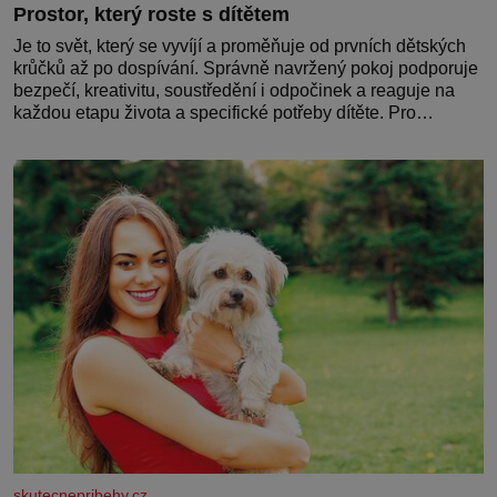
Prostor, který roste s dítětem
Je to svět, který se vyvíjí a proměňuje od prvních dětských
krůčků až po dospívání. Správně navržený pokoj podporuje
bezpečí, kreativitu, soustředění i odpočinek a reaguje na
každou etapu života a specifické potřeby dítěte. Pro
nejmenší je klíčová jednoduchost, měkkost a bezpečí, proto
by pokoj miminka měl působit především klidně a útulně.
Předškolní věk je
skutecnepribehy.cz