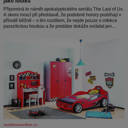
jako loutku
Připomíná to námět apokalyptického seriálu The Last of Us.
A skoro mrazí při představě, že podobné horory probíhají v
přírodě běžně – s tím rozdílem, že nejde pouze o infekce
parazitickou houbou a že predátor dokáže ovládat jen
vývojově nesrovnatelně jednodušší živočichy, než je člověk.
Najít skutečné zombie není nic nemožného ani v naší
přírodě.
rezidenceonline.cz