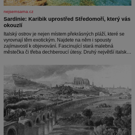
nejsemsama.cz
Sardinie: Karibik uprostřed Středomoří, který vás
okouzlí
Italský ostrov je nejen místem překrásných pláží, které se
vyrovnají těm exotickým. Najdete na něm i spousty
zajímavostí k objevování. Fascinující stará malebná
městečka či třeba dechberoucí útesy. Druhý největší italský
ostrov o velikosti přibližně jedné třetiny České republiky vás
ohromí nejen svými plážemi s bílým pískem jako v Karibiku,
ale i divokou krajinou, také bohatou historií i
luxusem.Zjistěte,