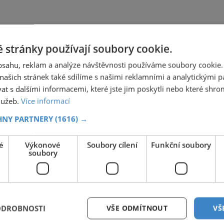
 stránky používají soubory cookie.
obsahu, reklam a analýze návštěvnosti používáme soubory cookie.
ašich stránek také sdílíme s našimi reklamními a analytickými par
 s dalšími informacemi, které jste jim poskytli nebo které shro
služeb.
Více informací
HNY PARTNERY
(1616) →
é
Výkonové
Soubory cílení
Funkční soubory
soubory
ODROBNOSTI
VŠE ODMÍTNOUT
VŠ