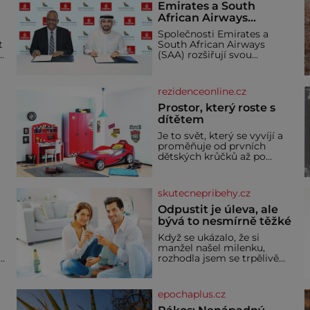
Emirates a South
African Airways
rozšiřují partnerství.
Společnosti Emirates a
Cestujícím nově
t
South African Airways
zpřístupní dalších
(SAA) rozšiřují svou
devět destinací v jižní a
dlouholetou codesharovou
spolupráci. Nová reciproční
střední Africe
dohoda zpřístupní
rezidenceonline.cz
cestujícím devět dalších
destinací v jižní a střední
Prostor, který roste s
Africe a u
dítětem
Je to svět, který se vyvíjí a
proměňuje od prvních
dětských krůčků až po
dospívání. Správně
navržený pokoj podporuje
bezpečí, kreativitu,
skutecnepribehy.cz
soustředění i odpočinek a
reaguje na každou etapu
Odpustit je úleva, ale
života a specifické potřeby
bývá to nesmírně těžké
dítěte. Pro nejmenší je
Když se ukázalo, že si
klíčová jednoduchost,
manžel našel milenku,
měkkost a bezpečí, proto
,
rozhodla jsem se trpělivě
by pokoj miminka měl
vyčkávat, přesvědčena, že
působit především klidně a
se dříve či později vrátí k
útulně. Předškolní věk je
rodině. Možná je to jedna z
epochaplus.cz
nejtěžších věcí na světě. Ale
každý, kdo s tím má nějaké