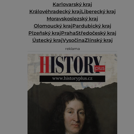
Karlovarský kraj
Královéhradecký kraj
Liberecký kraj
Moravskoslezský kraj
Olomoucký kraj
Pardubický kraj
Plzeňský kraj
Praha
Středočeský kraj
Ústecký kraj
Vysočina
Zlínský kraj
reklama