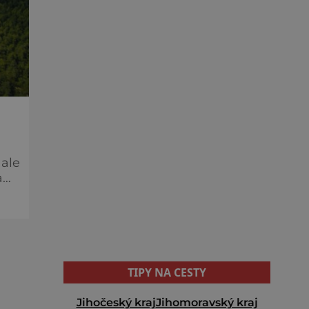
 ale
a
TIPY NA CESTY
Jihočeský kraj
Jihomoravský kraj