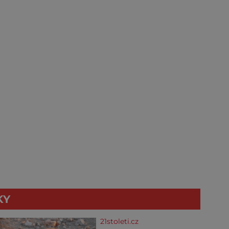
KY
21stoleti.cz