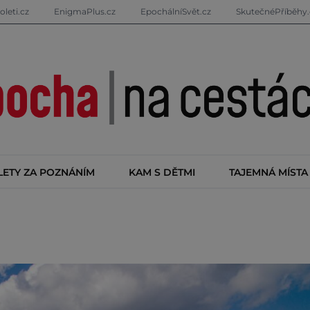
oleti.cz
EnigmaPlus.cz
EpochálníSvět.cz
SkutečnéPříběhy.
LETY ZA POZNÁNÍM
KAM S DĚTMI
TAJEMNÁ MÍSTA