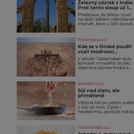
Železný zázrak z Indie:
Proč tento sloup už 1
600 let nezná rez?
Představa, že železo musí
na dešti během několika le
zrezivět, bere v Dillí za své.
Uprostřed komplexu Qutb
stojí více než sedm metrů
vysoký železný sloup, který
historyplus.cz
už přibližně 1 600 let
odolává počasí
Kde se v čínské poušti
vzali modroocí
blonďáci?
V poušti Taklamakan byla
koncem minulého století
objevena stovka hrobů s
téměř netknutými
mumiemi. Všichni mrtví
byli pohřbeni s úctou a
panidomu.cz
četnými milodary. Asi
nejvíc přitom vědce zaujal
Sůl nad zlato, ale
hrob tříměsíčního
přiměřeně
chlapečka s modrou
Většina lidí po celém světě
filcovou čapkou, z níž se
jí soli až moc. Často i
draly blonďaté vlásky. Fakt,
nevědomky, protože netuší
že jsou těla dávných lidí
jak velké množství se jí
nesmírně dobře zachovalá,
skrývá v průmyslově
přičítají odborníci zdejším
vyráběných potravinách,
klimatickým podmínkám.
tisicereceptu.cz
dokonce i těch sladkých.
Sucho, prosolené písky a
Sůl je zdravá Ale v ani ne