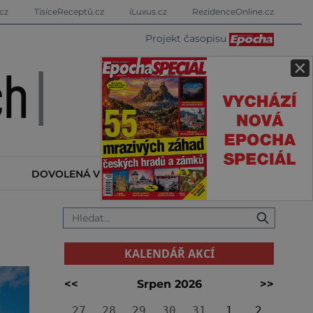
cz
TisíceReceptů.cz
iLuxus.cz
RezidenceOnline.cz
Projekt časopisu
×
DOVOLENÁ V ZAHRANIČÍ
KALENDÁŘ AKCÍ
KALENDÁŘ AKCÍ
<<
Srpen 2026
>>
27
28
29
30
31
1
2