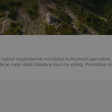
aj nabízí nepřeberné množství kulturních památek,
de je naše další záplava tipů na výlety. Památka n
trava na úpatí vrchu Vysoká je možné spatřit
 se o pískovcové skály, které