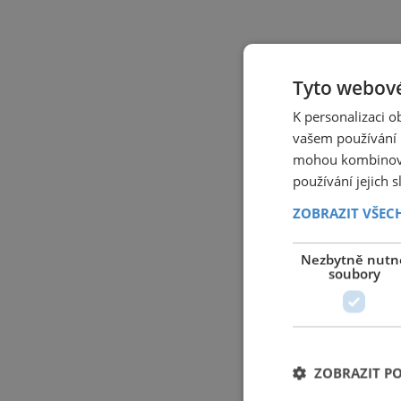
Tyto webové
K personalizaci 
vašem používání n
mohou kombinovat
používání jejich 
ZOBRAZIT VŠEC
Nezbytně nutn
soubory
ZOBRAZIT P