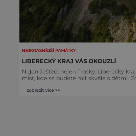
NEJKRÁSNĚJŠÍ PAMÁTKY
LIBERECKÝ KRAJ VÁS OKOUZLÍ
Nejen Ještěd, nejen Trosky. Liberecký kr
míst, kde se budete mít skvěle s dětmi. Z
slony Zhruba kilometr od malebné obce Jí
zobrazit více >>
nápadně bílé skály se zaoblenými tvary připomínající slony. Jedná
dosahují výšky až 20 metrů.