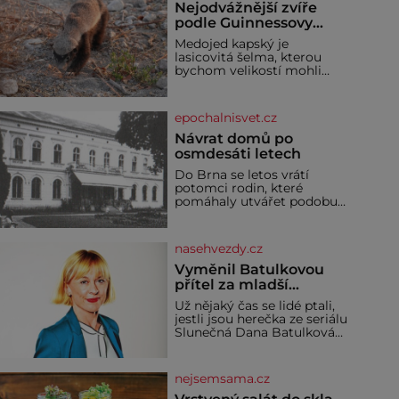
Nejodvážnější zvíře
podle Guinnessovy
knihy rekordů?
Medojed kapský je
Šelmička s pruhem na
lasicovitá šelma, kterou
hřbetě!
bychom velikostí mohli
přirovnat k českému
jezevci. Je extrémně
nebojácná, ostatně bývá
epochalnisvet.cz
označována za
nejodvážnější zvíře vůbec. V
Návrat domů po
této souvislosti je dokonc
osmdesáti letech
Do Brna se letos vrátí
potomci rodin, které
pomáhaly utvářet podobu
města, ale jejichž osudy
dramaticky přerušila druhá
světová válka. Příběhy rodů
nasehvezdy.cz
Placzek, Löw-Beer,
Fuhrmann, Kohn a Stiassni
Vyměnil Batulkovou
se stanou jednou z hlavních
přítel za mladší
dramaturgických linií
exemplář?
Už nějaký čas se lidé ptali,
festivalu židovské kultury
jestli jsou herečka ze seriálu
ŠTETL FEST 2026. Některé
Slunečná Dana Batulková
návraty nejsou jednoduché.
(68) a její partner, režisér
Místa, která si člověk
Ondřej Zajíc (56), ještě
pamatuje z rodinných
vůbec spolu. Herečka od
vyprávění, už dávno
nejsemsama.cz
sebe přítele od samého
začátku odhán