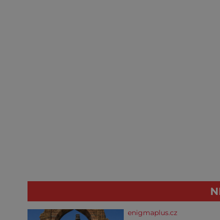
N
enigmaplus.cz