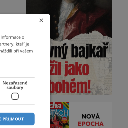
×
 Informace o
tnery, kteří je
máždili při vašem
Nezařazené
soubory
E PŘIJMOUT