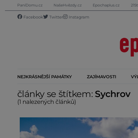
PaníDomu.cz
NašeHvězdy.cz
Epochaplus.cz
21St
Facebook
Twitter
Instagram
NEJKRÁSNĚJŠÍ PAMÁTKY
ZAJÍMAVOSTI
VÝ
články se štítkem:
Sychrov
(1 nalezených článků)