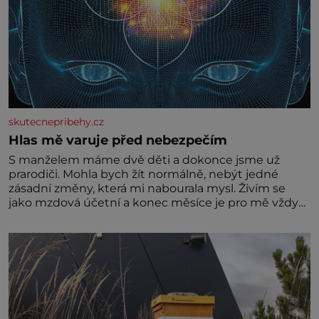
skutecnepribehy.cz
Hlas mě varuje před nebezpečím
S manželem máme dvě děti a dokonce jsme už
prarodiči. Mohla bych žít normálně, nebýt jedné
zásadní změny, která mi nabourala mysl. Živím se
jako mzdová účetní a konec měsíce je pro mě vždy
velice psychicky náročným obdobím. Od té chvíle, co
máme vnoučata, mi dcera čím dál častěji volá o
pomoc, co se hlídání týče. Dalo by se