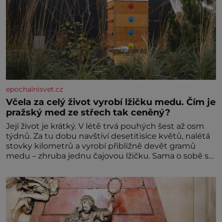
epochalnisvet.cz
Včela za celý život vyrobí lžičku medu. Čím je
pražský med ze střech tak ceněný?
Její život je krátký. V létě trvá pouhých šest až osm
týdnů. Za tu dobu navštíví desetitisíce květů, nalétá
stovky kilometrů a vyrobí přibližně devět gramů
medu – zhruba jednu čajovou lžičku. Sama o sobě se
může zdát bezvýznamná. Teprve když se spojí s
dalšími desítkami tisíc příslušnic svého včelstva,
vznikne jeden z nejdokonalejších organismů