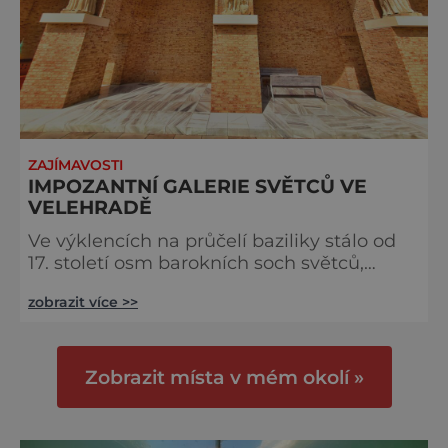
ZAJÍMAVOSTI
IMPOZANTNÍ GALERIE SVĚTCŮ VE
VELEHRADĚ
Ve výklencích na průčelí baziliky stálo od
17. století osm barokních soch světců,
jejichž autorství je připisováno
zobrazit více >>
významnému baroknímu sochaři Michaelu
Mandíkovi. Tři metry vysoké skulptury byly
uspořádány po dvojicích a vedle sebe tedy
stáli sv. Benedikt a Bernard, sv. Jan Křtitel a
Zobrazit místa v mém okolí »
Jan evangelista, sv. Petr a Pavel a sv. Cyril a
Metoděj. Při opravách fasády v roce 1900
bylo rozhodnut