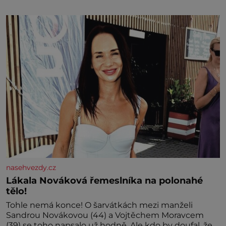
marně v paměti lovíte název knížky, kterou jste
nedávno přečetli. Je to opravdu tak, s věkem jako
kdyby se paměť rozhodla stávkovat. Cvičte
nasehvezdy.cz
Lákala Nováková řemeslníka na polonahé
tělo!
Tohle nemá konce! O šarvátkách mezi manželi
Sandrou Novákovou (44) a Vojtěchem Moravcem
(39) se toho napsalo už hodně. Ale kdo by doufal, že