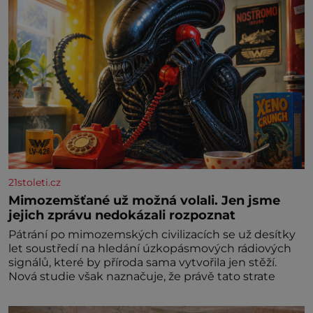
21stoleti.cz
Mimozemšťané už možná volali. Jen jsme
jejich zprávu nedokázali rozpoznat
Pátrání po mimozemských civilizacích se už desítky
let soustředí na hledání úzkopásmových rádiových
signálů, které by příroda sama vytvořila jen stěží.
Nová studie však naznačuje, že právě tato strate