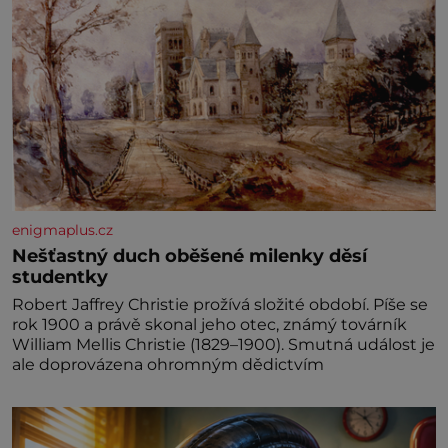
enigmaplus.cz
Nešťastný duch oběšené milenky děsí
studentky
Robert Jaffrey Christie prožívá složité období. Píše se
rok 1900 a právě skonal jeho otec, známý továrník
William Mellis Christie (1829–1900). Smutná událost je
ale doprovázena ohromným dědictvím