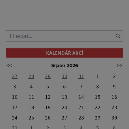
tak místo pro vodní expozici je zvoleno
ideálně. V roce 2012 mohli návštěvníci
expozice Živá voda v Modré nedaleko
Velehradu vstoupit do uniká
KALENDÁŘ AKCÍ
<<
Srpen 2026
>>
27
28
29
30
31
1
2
3
4
5
6
7
8
9
10
11
12
13
14
15
16
17
18
19
20
21
22
23
24
25
26
27
28
29
30
31
1
2
3
4
5
6