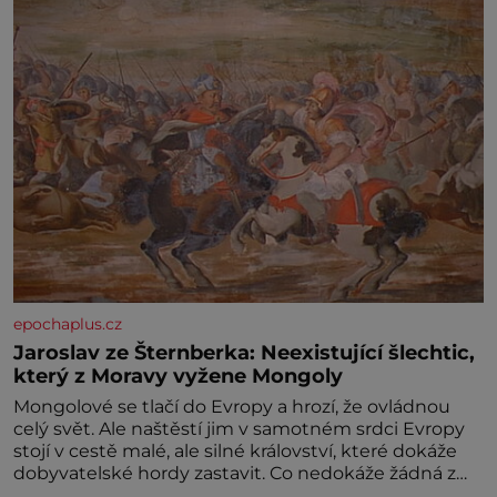
epochaplus.cz
Jaroslav ze Šternberka: Neexistující šlechtic,
který z Moravy vyžene Mongoly
Mongolové se tlačí do Evropy a hrozí, že ovládnou
celý svět. Ale naštěstí jim v samotném srdci Evropy
stojí v cestě malé, ale silné království, které dokáže
dobyvatelské hordy zastavit. Co nedokáže žádná z
asijských říší, co nedokážou Němci – to dokáže český