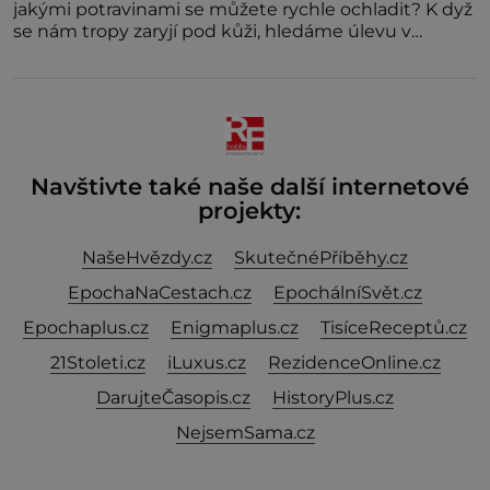
jakými potravinami se můžete rychle ochladit? K dyž
se nám tropy zaryjí pod kůži, hledáme úlevu v
bazénu nebo pomocí klimatizace. Jenže ne vždycky
můžeme být v jejich blízkosti. Nemusíte však zoufat.
Pokud budete mít promyšlený jídelníček, žadné
pařáky si na vás
Navštivte také naše další internetové
projekty:
NašeHvězdy.cz
SkutečnéPříběhy.cz
EpochaNaCestach.cz
EpochálníSvět.cz
Epochaplus.cz
Enigmaplus.cz
TisíceReceptů.cz
21Stoleti.cz
iLuxus.cz
RezidenceOnline.cz
DarujteČasopis.cz
HistoryPlus.cz
NejsemSama.cz