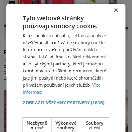
×
Tyto webové stránky
používají soubory cookie.
K personalizaci obsahu, reklam a analýze
návštěvnosti používáme soubory cookie.
rezidenceonline.cz
Informace o vašem používání našich
Prostor, který roste s dítětem
stránek také sdílíme s našimi reklamními
Je to svět, který se vyvíjí a proměňuje od prvních
a analytickými partnery, kteří je mohou
dětských krůčků až po dospívání. Správně navržený
kombinovat s dalšími informacemi, které
pokoj podporuje bezpečí, kreativitu, soustředění i
jste jim poskytli nebo které shromáždili
odpočinek a reaguje na každou etapu života a
specifické potřeby dítěte. Pro nejmenší je klíčová
při vašem používání jejich služeb.
Více
jednoduchost, měkkost a bezpečí, proto by pokoj
informací
miminka měl působit především klidně a útulně.
Předškolní věk je
ZOBRAZIT VŠECHNY PARTNERY
(1616)
→
Nezbytně
Výkonové
Soubory
nutné
soubory
cílení