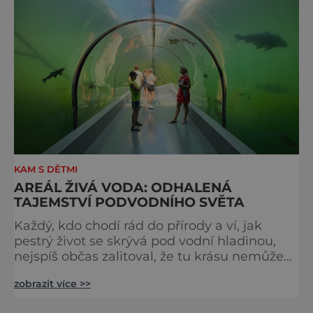
KAM S DĚTMI
AREÁL ŽIVÁ VODA: ODHALENÁ
TAJEMSTVÍ PODVODNÍHO SVĚTA
Každý, kdo chodí rád do přírody a ví, jak
pestrý život se skrývá pod vodní hladinou,
nejspíš občas zalitoval, že tu krásu nemůže
obdivovat úplně zblízka. Teď už může. Je tu
zobrazit více >>
totiž Živá voda. V oblasti kolem Uherské
Hradiště vždycky byly rybníky a mokřady, a