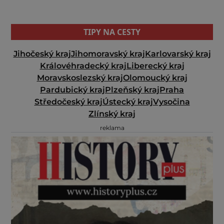
TIPY NA CESTY
Jihočeský kraj
Jihomoravský kraj
Karlovarský kraj
Královéhradecký kraj
Liberecký kraj
Moravskoslezský kraj
Olomoucký kraj
Pardubický kraj
Plzeňský kraj
Praha
Středočeský kraj
Ústecký kraj
Vysočina
Zlínský kraj
reklama