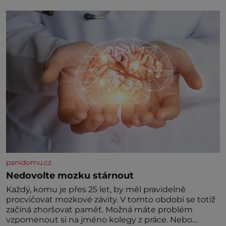
král. Nebo že by ne? Mongolové od roku 1223
postupují podél Kaspického a Azovského moře,
panidomu.cz
Nedovolte mozku stárnout
Každý, komu je přes 25 let, by měl pravidelně
procvičovat mozkové závity. V tomto období se totiž
začíná zhoršovat paměť. Možná máte problém
vzpomenout si na jméno kolegy z práce. Nebo