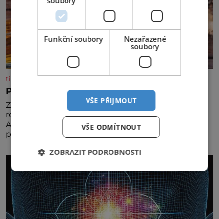
soubory
Funkční soubory
Nezařazené
soubory
tisicereceptu.cz
Pravá irská káva
VŠE PŘIJMOUT
Za jejího tvůrce je považován Joe Sharidan, když v
roce 1943 u letiště irského města Foynes obsluhoval
Američany, kteří kvůli špatnému počasí nemohli
VŠE ODMÍTNOUT
pokračovat v cestě. Povzbudil je tehdy kávou,
ZOBRAZIT PODROBNOSTI