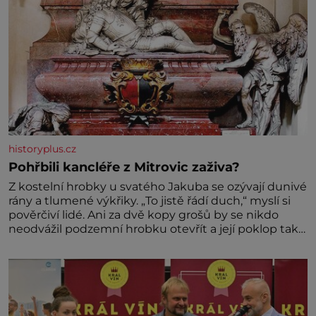
historyplus.cz
Pohřbili kancléře z Mitrovic zaživa?
Z kostelní hrobky u svatého Jakuba se ozývají dunivé
rány a tlumené výkřiky. „To jistě řádí duch,“ myslí si
pověrčiví lidé. Ani za dvě kopy grošů by se nikdo
neodvážil podzemní hrobku otevřít a její poklop tak
raději jen skrápí svěcenou vodou. Za několik dní
divné burácení skutečně ustane. Když o mnoho let
později hrobku