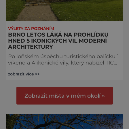
VÝLETY ZA POZNÁNÍM
BRNO LETOS LÁKÁ NA PROHLÍDKU
HNED 5 IKONICKÝCH VIL MODERNÍ
ARCHITEKTURY
Po loňském úspěchu turistického balíčku 1
víkend a 4 ikonické vily, který nabízel TIC
BRNO ve spolupráci se správci všech
zobrazit více >>
objektů, se letos mohou návštěvníci Brna
těšit na rozšíření. Za jeden víkend mají
šanci poznat hned 5 vil – přibyla nově
otevřená Arnoldova vila v Černých Polích.
Zobrazit místa v mém okolí »
„Díky výjimečné spolupráci pěti
brněnských institucí vznikl před dvěma lety
komplexní turistický produkt pro mil