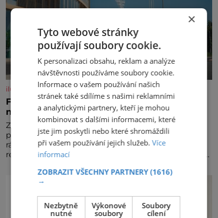
×
Tyto webové stránky
používají soubory cookie.
K personalizaci obsahu, reklam a analýze
návštěvnosti používáme soubory cookie.
Informace o vašem používání našich
iluxus.cz
stránek také sdílíme s našimi reklamními
Ford dává český fotbal do pohybu. Stává se
a analytickými partnery, kteří je mohou
novým partnerem FAČR
kombinovat s dalšími informacemi, které
Značka Ford se od srpna 2026 stává novým
jste jim poskytli nebo které shromáždili
partnerem Fotbalové asociace České republiky. V
při vašem používání jejich služeb.
Více
rámci tříleté spolupráce zajistí mobilitu asociace,
informací
reprezentačních týmů i českého fotbalu v regionech.
Partner
ZOBRAZIT VŠECHNY PARTNERY
(1616)
→
Nezbytně
Výkonové
Soubory
nutné
soubory
cílení