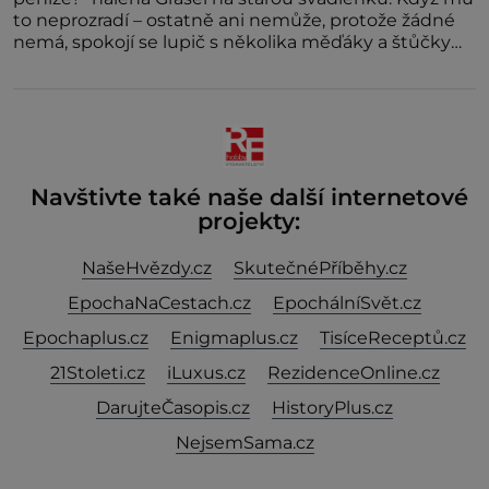
to neprozradí – ostatně ani nemůže, protože žádné
nemá, spokojí se lupič s několika měďáky a štůčky
látky. Zraněná žena pár dní nato umírá. Je to muž
nebývale krutý. Jeho činy budí hrůzu ještě dlouho po
jeho smrti
Navštivte také naše další internetové
projekty:
NašeHvězdy.cz
SkutečnéPříběhy.cz
EpochaNaCestach.cz
EpochálníSvět.cz
Epochaplus.cz
Enigmaplus.cz
TisíceReceptů.cz
21Stoleti.cz
iLuxus.cz
RezidenceOnline.cz
DarujteČasopis.cz
HistoryPlus.cz
NejsemSama.cz