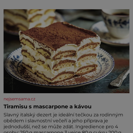
nejsemsama.cz
Tiramisu s mascarpone a kávou
Slavný italský dezert je ideální tečkou za rodinným
obědem i slavnostní večeří a jeho příprava je
jednodušší, než se může zdát. Ingredience pro 4
osoby: 250 g mascarpone 3 vejce 80 g cukru 200 g