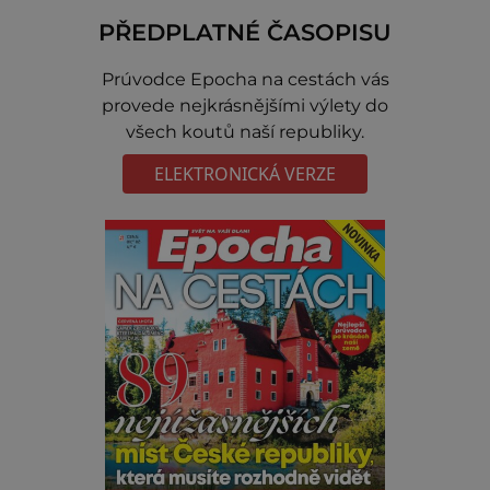
PŘEDPLATNÉ ČASOPISU
Prúvodce Epocha na cestách vás
provede nejkrásnějšími výlety do
všech koutů naší republiky.
ELEKTRONICKÁ VERZE