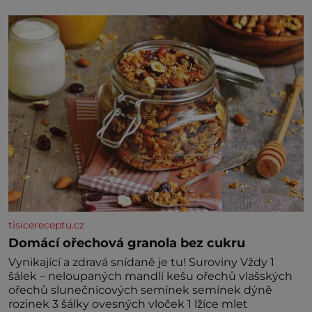
nedávno přečetli. Je to opravdu tak, s věkem jako
kdyby se paměť rozhodla stávkovat. Cvičte
tisicereceptu.cz
Domácí ořechová granola bez cukru
Vynikající a zdravá snídaně je tu! Suroviny Vždy 1
šálek – neloupaných mandlí kešu ořechů vlašských
ořechů slunečnicových semínek semínek dýně
rozinek 3 šálky ovesných vloček 1 lžíce mlet