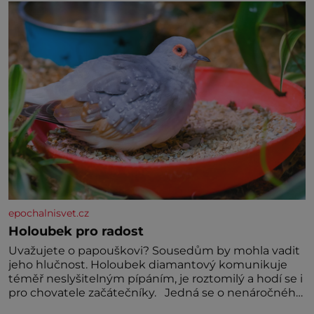
miminka měl působit především klidně a útulně.
Předškolní věk je
epochalnisvet.cz
Holoubek pro radost
Uvažujete o papouškovi? Sousedům by mohla vadit
jeho hlučnost. Holoubek diamantový komunikuje
téměř neslyšitelným pípáním, je roztomilý a hodí se i
pro chovatele začátečníky. Jedná se o nenáročného
klidného ptáčka, který většinu dne jen posedává.