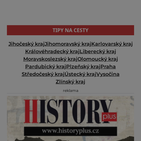
TIPY NA CESTY
Jihočeský kraj
Jihomoravský kraj
Karlovarský kraj
Královéhradecký kraj
Liberecký kraj
Moravskoslezský kraj
Olomoucký kraj
Pardubický kraj
Plzeňský kraj
Praha
Středočeský kraj
Ústecký kraj
Vysočina
Zlínský kraj
reklama