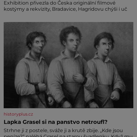
Exhibition přivezla do Česka originální filmové
kostýmy a rekvizity, Bradavice, Hagridovu chýši i uč
historyplus.cz
Lapka Grasel si na panstvo netroufl?
Strhne ji z postele, sváže ji a krutě zbije. „Kde jsou
peníze?“ naléhá Grasel na starou švadlenku. Když mu