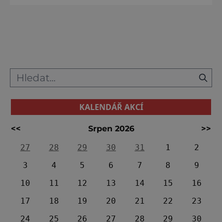
ale poznají další, možná méně známé,
architektonické skvosty. „Přestože byly vily
postaveny v rozmezí necelých 30 let, jsou
každá úplně jiná. O každou se také stará jiný
správce, proto js
KALENDÁŘ AKCÍ
<<
Srpen 2026
>>
27
28
29
30
31
1
2
3
4
5
6
7
8
9
10
11
12
13
14
15
16
17
18
19
20
21
22
23
24
25
26
27
28
29
30