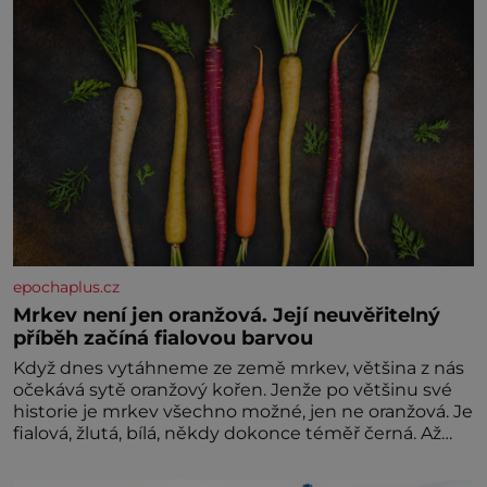
epochaplus.cz
Mrkev není jen oranžová. Její neuvěřitelný
příběh začíná fialovou barvou
Když dnes vytáhneme ze země mrkev, většina z nás
očekává sytě oranžový kořen. Jenže po většinu své
historie je mrkev všechno možné, jen ne oranžová. Je
fialová, žlutá, bílá, někdy dokonce téměř černá. Až
díky stovkám let pečlivého šlechtění se z ní stává
zelenina, bez které si českou zahradu ani