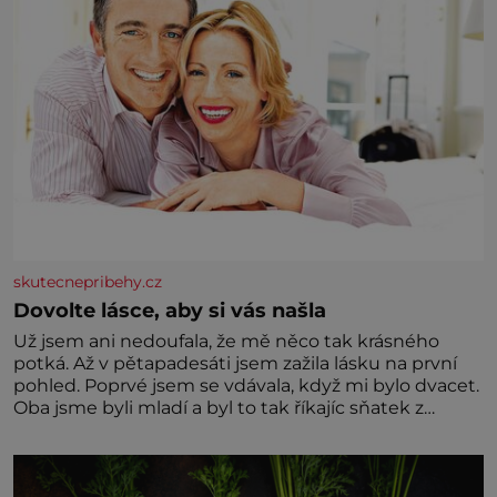
skutecnepribehy.cz
Dovolte lásce, aby si vás našla
Už jsem ani nedoufala, že mě něco tak krásného
potká. Až v pětapadesáti jsem zažila lásku na první
pohled. Poprvé jsem se vdávala, když mi bylo dvacet.
Oba jsme byli mladí a byl to tak říkajíc sňatek z
rozumu. Rodiče nás dali dohromady, Toník byl dobře
zaopatřený mladý muž. Manželství nám oběma moc
nesvědčilo, brzy jsme zjistili, že