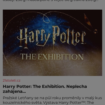
cukrářských piškotů 250 ml silné kávy 2 lžíce
amaretta kakao na posypání Postup: Oddělte
žloutky od bílků. Žloutky vyšlehejte s cukrem do
světlé pěny a postupně do nich vmíchejte
mascarpone, aby vznikl hladký
21stoleti.cz
Harry Potter: The Exhibition. Neplecha
zahájena…
Pražské Letňany se na půl roku proměnily v malý kus
kouzelnického světa. Výstava Harry Potter™: The