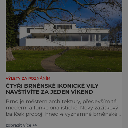
VÝLETY ZA POZNÁNÍM
ČTYŘI BRNĚNSKÉ IKONICKÉ VILY
NAVŠTÍVÍTE ZA JEDEN VÍKEND
Brno je městem architektury, především té
moderní a funkcionalistické. Nový zážitkový
balíček propojí hned 4 významné brněnské
vily. Zájemci se tak dostanou nejen na
zobrazit více >>
prohlídku největšího lákadla, Vily Tugendhat,