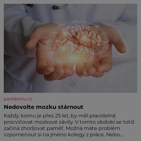
Hodně času tráví na zemi, kde sbírá zbytky semínek
Jeho domovinou je prakticky celá Austrálie s
výjimkou pobřežní oblasti.
panidomu.cz
Nedovolte mozku stárnout
Každý, komu je přes 25 let, by měl pravidelně
procvičovat mozkové závity. V tomto období se totiž
začíná zhoršovat paměť. Možná máte problém
vzpomenout si na jméno kolegy z práce. Nebo
marně v paměti lovíte název knížky, kterou jste