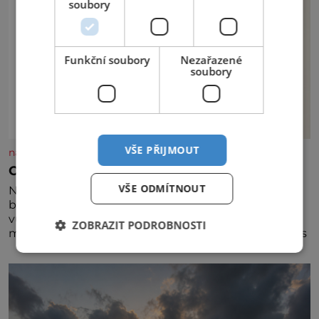
soubory
Funkční soubory
Nezařazené
soubory
VŠE PŘIJMOUT
nasehvezdy.cz
Osamělá herečka Syslová všechno vzdala?
VŠE ODMÍTNOUT
Nedávno se povídalo, že má Dana Syslová (80)
blízkého přítele, který je jí oporou. Ale je to ještě
vůbec pravda? V posledních dnech čím dál častěji
ZOBRAZIT PODROBNOSTI
mluví o svém odchodu. Dohnala ji snad samota? Půs