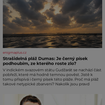
enigmaplus.cz
Strašidelná pláž Dumas: Je černý písek
podhoubím, ze kterého roste zlo?
V indickém svazovém státu Gudžarát se nachází část
pobřeží, které má hodně temnou pověst. Jistě k
tomu přispívá i černý písek této pláže. Proč má pláž
takové netypické zbarvení? Nakolik jsou pravd