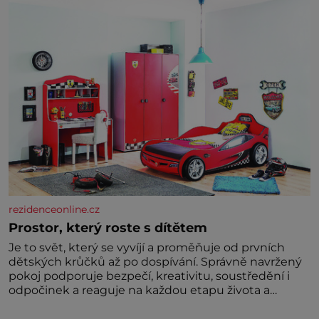
nedokážeme představit. Její příběh je
rezidenceonline.cz
Prostor, který roste s dítětem
Je to svět, který se vyvíjí a proměňuje od prvních
dětských krůčků až po dospívání. Správně navržený
pokoj podporuje bezpečí, kreativitu, soustředění i
odpočinek a reaguje na každou etapu života a
specifické potřeby dítěte. Pro nejmenší je klíčová
jednoduchost, měkkost a bezpečí, proto by pokoj