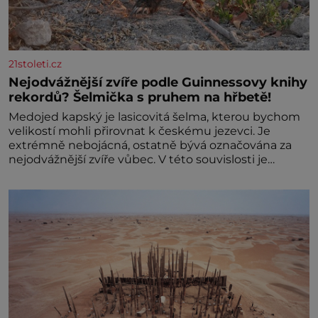
21stoleti.cz
Nejodvážnější zvíře podle Guinnessovy knihy
rekordů? Šelmička s pruhem na hřbetě!
Medojed kapský je lasicovitá šelma, kterou bychom
velikostí mohli přirovnat k českému jezevci. Je
extrémně nebojácná, ostatně bývá označována za
nejodvážnější zvíře vůbec. V této souvislosti je
dokonc