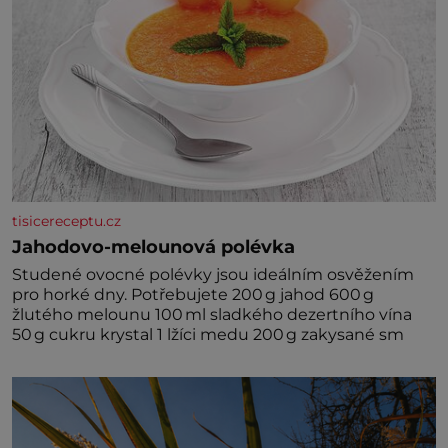
tisicereceptu.cz
Jahodovo-melounová polévka
Studené ovocné polévky jsou ideálním osvěžením
pro horké dny. Potřebujete 200 g jahod 600 g
žlutého melounu 100 ml sladkého dezertního vína
50 g cukru krystal 1 lžíci medu 200 g zakysané sm