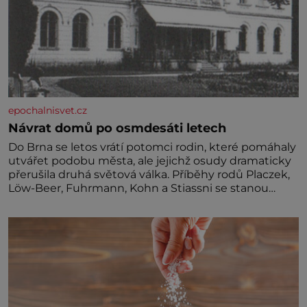
epochalnisvet.cz
Návrat domů po osmdesáti letech
Do Brna se letos vrátí potomci rodin, které pomáhaly
utvářet podobu města, ale jejichž osudy dramaticky
přerušila druhá světová válka. Příběhy rodů Placzek,
Löw-Beer, Fuhrmann, Kohn a Stiassni se stanou
jednou z hlavních dramaturgických linií festivalu
židovské kultury ŠTETL FEST 2026. Některé návraty
nejsou jednoduché. Místa, která si člověk pamatuje z
rodinných vyprávění, už dávno