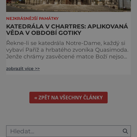
NEJKRÁSNĚJŠÍ PAMÁTKY
KATEDRÁLA V CHARTRES: APLIKOVANÁ
VĚDA V OBDOBÍ GOTIKY
Řekne-li se katedrála Notre-Dame, každý si
vybaví Paříž a hrbatého zvoníka Quasimoda.
Jenže chrámy zasvěcené matce Boží nejsou
ve Francii ničím výjimečným. Třeba
zobrazit více >>
obyvatelé města Rouen se mohou pochlubit
stejnojmennou katedrálou, která je se svými
151 metry čtvrtou nejvyšší křesťanskou
stavbou světa. Ovšem nejpůsobivější perlou
toho jména je ta, která se nachází v Chartres.
« ZPĚT NA VŠECHNY ČLÁNKY
Městečko Chartres se