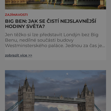
ZAJÍMAVOSTI
BIG BEN: JAK SE ČISTÍ NEJSLAVNĚJŠÍ
HODINY SVĚTA?
Jen těžko si lze představit Londýn bez Big
Benu, nedílné součásti budovy
Westminsterského paláce. Jednou za čas je
však potřeba slavné pamětihodnosti
zobrazit více >>
opucovat zašedlý kabát. Na konci srpna roku
2015 loňského roku prošel slavný Big Ben
důkladnou očistnou kúrou, při které mu
čtyřčlenná údržbářská četa, vyzbrojena
hadry a kbelíky s mýdlovou vodou, po
několik dní navracela zašlý lesk. [caption