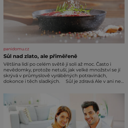
panidomu.cz
Sůl nad zlato, ale přiměřeně
Většina lidí po celém světě jí soli až moc. Často i
nevědomky, protože netuší, jak velké množství se jí
skrývá v průmyslově vyráběných potravinách,
dokonce i těch sladkých. Sůl je zdravá Ale v ani ne
třetinovém množství, než je pro většinu populace
běžné. Její základní složky– sodík a chlór – jsou
zásadní pro správné hospodaření