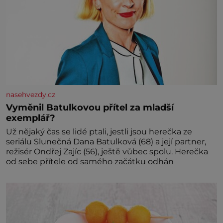
nasehvezdy.cz
Vyměnil Batulkovou přítel za mladší
exemplář?
Už nějaký čas se lidé ptali, jestli jsou herečka ze
seriálu Slunečná Dana Batulková (68) a její partner,
režisér Ondřej Zajíc (56), ještě vůbec spolu. Herečka
od sebe přítele od samého začátku odhán