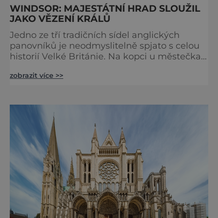
WINDSOR: MAJESTÁTNÍ HRAD SLOUŽIL
JAKO VĚZENÍ KRÁLŮ
Jedno ze tří tradičních sídel anglických
panovníků je neodmyslitelně spjato s celou
historií Velké Británie. Na kopci u městečka
Windsor v jižní Anglii asi 30 kilometrů od
zobrazit více >>
Londýna, se tyčí gigantická stavba,
obklopená věčně zelenými trávníky. Její
gotické věže budí obdiv znalců architektury,
vysoké hradby zase respekt nepřátel, kteří by
chtěli komplex dobýt. Za bezmála 950 let
jeho existence z