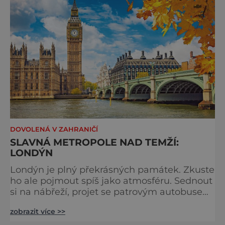
tradici a zábavě všech věkových k
DOVOLENÁ V ZAHRANIČÍ
SLAVNÁ METROPOLE NAD TEMŽÍ:
LONDÝN
Londýn je plný překrásných památek. Zkuste
ho ale pojmout spíš jako atmosféru. Sednout
si na nábřeží, projet se patrovým autobusem
místy, kudy také jezdí královna, chodili
zobrazit více >>
Beatles nebo třeba samotný admirál Nelson.
Stavte se na trhu a ochutnejte pravý čaj o