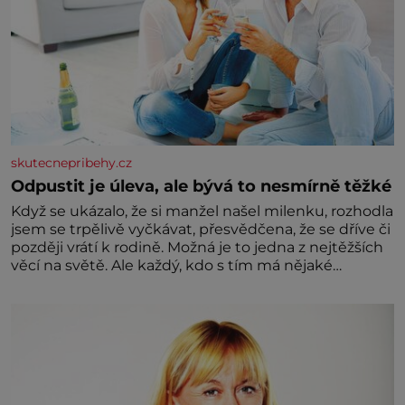
skutecnepribehy.cz
Odpustit je úleva, ale bývá to nesmírně těžké
Když se ukázalo, že si manžel našel milenku, rozhodla
jsem se trpělivě vyčkávat, přesvědčena, že se dříve či
později vrátí k rodině. Možná je to jedna z nejtěžších
věcí na světě. Ale každý, kdo s tím má nějaké
zkušenosti, se zapřísahá, že pokud odpustíte,
znatelně se vám uleví. Když se ke mně doneslo, že si
manžel pořídil milenku,