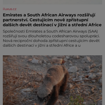
iluxus.cz
Emirates a South African Airways rozšiřují
partnerství. Cestujícím nově zpřístupní
dalších devět destinací v jižní a střední Africe
Společnosti Emirates a South African Airways (SAA)
rozšiřují svou dlouholetou codesharovou spolupráci.
Nová reciproční dohoda zpřístupní cestujícím devět
dalších destinací v jižní a střední Africe a u