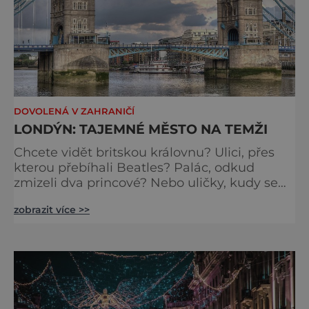
DOVOLENÁ V ZAHRANIČÍ
LONDÝN: TAJEMNÉ MĚSTO NA TEMŽI
Chcete vidět britskou královnu? Ulici, přes
kterou přebíhali Beatles? Palác, odkud
zmizeli dva princové? Nebo uličky, kudy se
toulal Jack Rozparovač? Problém je jediný:
zobrazit více >>
jak to všechno stihnout? Kouzelný Londýn
vám určitě učaruje. Trochu se podobá Praze
tím, že jednotlivé paláce nejsou daleko od
sebe. Pokud už nemáte štěstí, abyste do
Buckinghamského paláce viděli vjíždět či
odjíždět královnu Alž