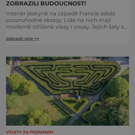
ZOBRAZILI BUDOUCNOST!
Interiér jeskyně na západě Francie zdobí
pozoruhodné obrazy. Lidé na nich mají
moderně střižené vlasy i vousy. Jejich šaty se
poprvé objevily až ve středověku. Malby jsou
zobrazit více >>
ale staré tisíce let. Jak je to možné?
Francouzská jeskyně La Marche byla
objevena ve třicátých letech minulého
století. Skrývala překvapivý objev. Foto:
pinterest.
VÝLETY ZA POZNÁNÍM