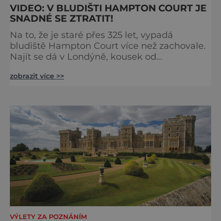
VIDEO: V BLUDIŠTI HAMPTON COURT JE
SNADNÉ SE ZTRATIT!
Na to, že je staré přes 325 let, vypadá
bludiště Hampton Court více než zachovale.
Najít se dá v Londýně, kousek od
stejnojmenného královského paláce. Ze
zobrazit více >>
země ho mezi lety 1689 a 1695 vydupou
architekti George London (asi 1640–1714) a
Henry Wise (1653–1738) pro krále Viléma III.
Oranžského (1650–1702). Zabírá plochu 1300
m² a skrývá se v něm 800 metrů cest.
Původně se v živý plot promění saze
VÝLETY ZA POZNÁNÍM