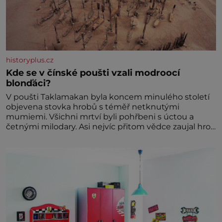
historyplus.cz
Kde se v čínské poušti vzali modroocí
blonďáci?
V poušti Taklamakan byla koncem minulého století
objevena stovka hrobů s téměř netknutými
mumiemi. Všichni mrtví byli pohřbeni s úctou a
četnými milodary. Asi nejvíc přitom vědce zaujal hrob
tříměsíčního chlapečka s modrou filcovou čapkou, z
níž se draly blonďaté vlásky. Fakt, že jsou těla
dávných lidí nesmírně dobře zachovalá, přičítají
odborníci zdejším klimatickým podmínkám. Sucho,
prosolené písky a extrémně