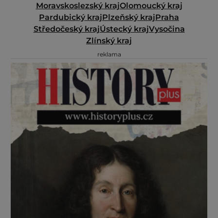
Moravskoslezský kraj
Olomoucký kraj
Pardubický kraj
Plzeňský kraj
Praha
Středočeský kraj
Ústecký kraj
Vysočina
Zlínský kraj
reklama