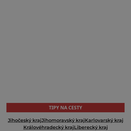
TIPY NA CESTY
Jihočeský kraj
Jihomoravský kraj
Karlovarský kraj
Královéhradecký kraj
Liberecký kraj