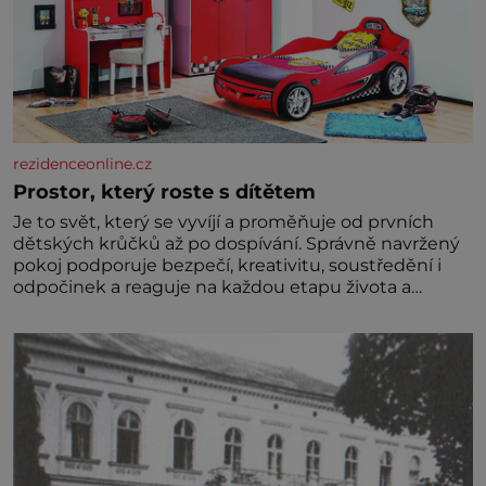
rezidenceonline.cz
Prostor, který roste s dítětem
Je to svět, který se vyvíjí a proměňuje od prvních
dětských krůčků až po dospívání. Správně navržený
pokoj podporuje bezpečí, kreativitu, soustředění i
odpočinek a reaguje na každou etapu života a
specifické potřeby dítěte. Pro nejmenší je klíčová
jednoduchost, měkkost a bezpečí, proto by pokoj
miminka měl působit především klidně a útulně.
Předškolní věk je