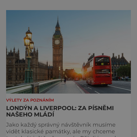
páté. Na hlavním městě Británie je znát, že
kdysi vládlo obrovskému impériu na všech
kontinentech. Kdo tady nikdy nebyl, toho
překvapí, kol
VÝLETY ZA POZNÁNÍM
LONDÝN A LIVERPOOL: ZA PÍSNĚMI
NAŠEHO MLÁDÍ
Jako každý správný návštěvník musíme
vidět klasické památky, ale my chceme