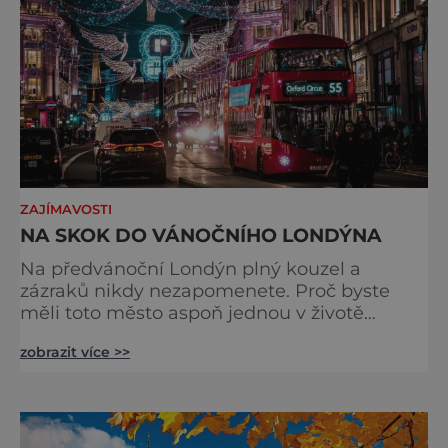
ZAJÍMAVOSTI
NA SKOK DO VÁNOČNÍHO LONDÝNA
Na předvánoční Londýn plný kouzel a
zázraků nikdy nezapomenete. Proč byste
měli toto město aspoň jednou v životě
navštívit v období, kdy se chystá na
zobrazit více >>
nejkrásnější svátky v roce? Nákupy, bruslení,
tisíce světel, zábava a tradice. Vše je zde
v dokonalé harmonii. Toužíte zažít něco
typicky londýnského? Angličané milují
kluziště, patří k neodmyslitelné předvánoční