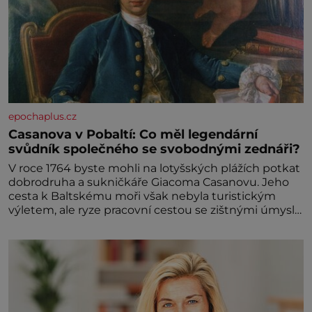
epochaplus.cz
Casanova v Pobaltí: Co měl legendární
svůdník společného se svobodnými zednáři?
V roce 1764 byste mohli na lotyšských plážích potkat
dobrodruha a sukničkáře Giacoma Casanovu. Jeho
cesta k Baltskému moři však nebyla turistickým
výletem, ale ryze pracovní cestou se zištnými úmysly.
Jaký cíl Casanova sledoval, když se například
procházel uličkami lotyšské Rigy? Casanova v Pobaltí
kontaktoval tamní zednářské lóže. Nebyl v této
oblasti žádným nováčkem, protože do zednářské