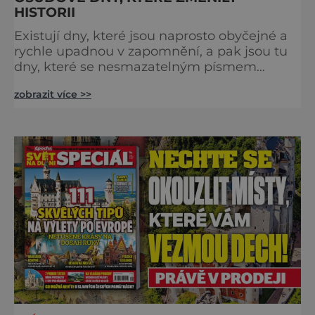
HISTORII
Existují dny, které jsou naprosto obyčejné a
rychle upadnou v zapomnění, a pak jsou tu
dny, které se nesmazatelným písmem
otisknou do lidské historie, a je jedno, jestli
zobrazit více >>
dojde k významnému objevu nebo děsivé
katastrofě. Vezměte si k ruce kalendář a
projděte společně s námi historii křížem
krážem. Je 10. dubna roku 49 př. n. l. a na
břehu říčky Rubikon pronáší Gaius Julius
Caesar svou slavnou vě