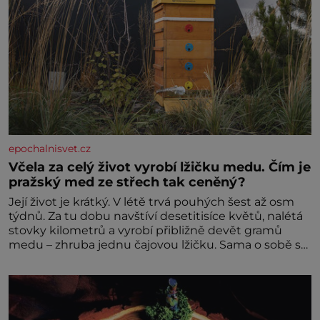
epochalnisvet.cz
Včela za celý život vyrobí lžičku medu. Čím je
pražský med ze střech tak ceněný?
Její život je krátký. V létě trvá pouhých šest až osm
týdnů. Za tu dobu navštíví desetitisíce květů, nalétá
stovky kilometrů a vyrobí přibližně devět gramů
medu – zhruba jednu čajovou lžičku. Sama o sobě se
může zdát bezvýznamná. Teprve když se spojí s
dalšími desítkami tisíc příslušnic svého včelstva,
vznikne jeden z nejdokonalejších organismů