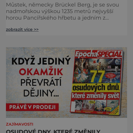
Můstek, německy Brückel Berg, je se svou
nadmořskou výškou 1235 metrů nejvyšší
horou Pancířského hřbetu a jedním z
nejcharakterističtějších vrcholů západní
zobrazit více >>
Šumavy. Přestože nestojí v centru hlavních
turistických proudů jako Velký Javor či
Poledník, právě v tom spočívá jeho síla.
Můstek si dodnes uchovává syrový horský
charakter, klid a zvláštní atmosféru
šumavských hřebenů, kde se střídá hustý les
ZAJÍMAVOSTI
OSUDOVÉ DNY, KTERÉ ZMĚNILY