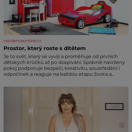
rezidenceonline.cz
Prostor, který roste s dítětem
Je to svět, který se vyvíjí a proměňuje od prvních
dětských krůčků až po dospívání. Správně navržený
pokoj podporuje bezpečí, kreativitu, soustředění i
odpočinek a reaguje na každou etapu života a
specifické potřeby dítěte. Pro nejmenší je klíčová
jednoduchost, měkkost a bezpečí, proto by pokoj
miminka měl působit především klidně a útulně.
Předškolní věk je