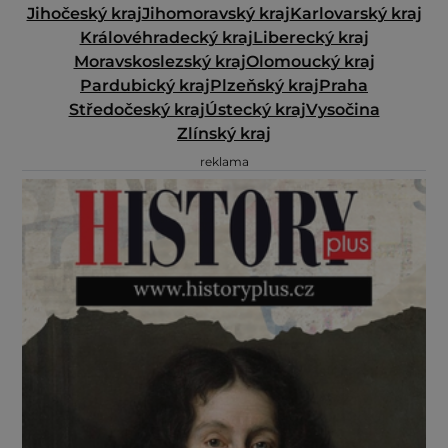
Jihočeský kraj
Jihomoravský kraj
Karlovarský kraj
Královéhradecký kraj
Liberecký kraj
Moravskoslezský kraj
Olomoucký kraj
Pardubický kraj
Plzeňský kraj
Praha
Středočeský kraj
Ústecký kraj
Vysočina
Zlínský kraj
reklama