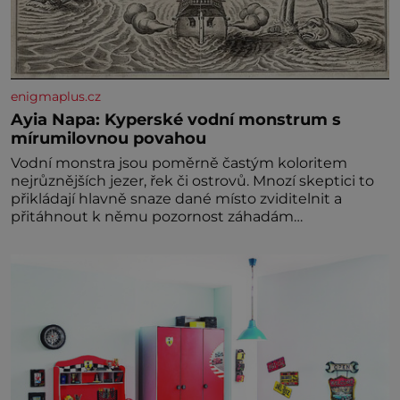
enigmaplus.cz
Ayia Napa: Kyperské vodní monstrum s
mírumilovnou povahou
Vodní monstra jsou poměrně častým koloritem
nejrůznějších jezer, řek či ostrovů. Mnozí skeptici to
přikládají hlavně snaze dané místo zviditelnit a
přitáhnout k němu pozornost záhadám
nakloněných turi