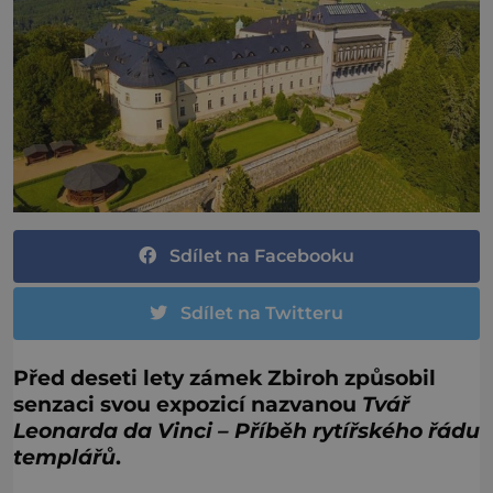
Sdílet na Facebooku
Sdílet na Twitteru
Před deseti lety zámek Zbiroh způsobil
senzaci svou expozicí nazvanou
Tvář
Leonarda da Vinci – Příběh rytířského řádu
templářů
.