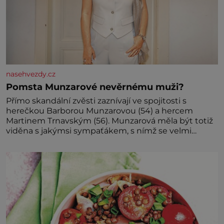
nasehvezdy.cz
Pomsta Munzarové nevěrnému muži?
Přímo skandální zvěsti zaznívají ve spojitosti s
herečkou Barborou Munzarovou (54) a hercem
Martinem Trnavským (56). Munzarová měla být totiž
viděna s jakýmsi sympaťákem, s nímž se velmi
družně, až d