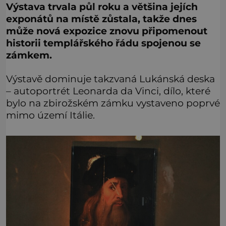
Výstava trvala půl roku a většina jejích
exponátů na místě zůstala, takže dnes
může nová expozice znovu připomenout
historii templářského řádu spojenou se
zámkem.
Výstavě dominuje takzvaná Lukánská deska
– autoportrét Leonarda da Vinci, dílo, které
bylo na zbirožském zámku vystaveno poprvé
mimo území Itálie.