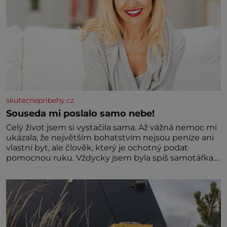
skutecnepribehy.cz
Souseda mi poslalo samo nebe!
Celý život jsem si vystačila sama. Až vážná nemoc mi
ukázala, že největším bohatstvím nejsou peníze ani
vlastní byt, ale člověk, který je ochotný podat
pomocnou ruku. Vždycky jsem byla spíš samotářka.
Nepotřebovala jsem kolem sebe partu kamarádek
ani partnera. Stačily mi knihy, práce a hlavně klid.
Hned po studiích jsem odešla z rodného města,