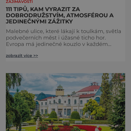
ZAJÍMAVOSTI
111 TIPŮ, KAM VYRAZIT ZA
DOBRODRUŽSTVÍM, ATMOSFÉROU A
JEDINEČNÝMI ZÁŽITKY
Malebné ulice, které lákají k toulkám, světla
podvečerních měst i úžasné ticho hor.
Evropa má jedinečné kouzlo v každém
období. Nové číslo Světa na dlani Speciál vás
zobrazit více >>
zve na cestu plnou inspirace, dobrodružství i
romantiky. Přinášíme vám 111 skvělých tipů,
kam vyrazit. Objevte krásu Evropy v celé její
podobě. Města s neopakovatelnou
atmosférou Vydejte se s námi na prohlídku
měst, která patří k