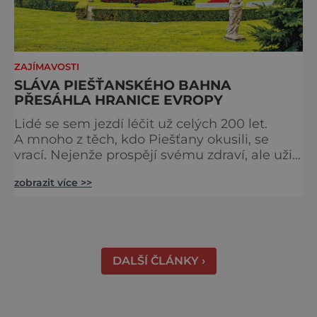
ZAJÍMAVOSTI
SLÁVA PIEŠŤANSKÉHO BAHNA
PŘESÁHLA HRANICE EVROPY
Lidé se sem jezdí léčit už celých 200 let.
A mnoho z těch, kdo Piešťany okusili, se
vrací. Nejenže prospějí svému zdraví, ale užijí
si tu i bohatý společenský život. Když se
zobrazit více >>
řekne slovenské lázně, Piešťany bývají první
volbou. Jejich věhlas je mezinárodní. A není
divu. Město rozprostřené na březích řeky
Váhu je proslulé termálními prameny
DALŠÍ ČLÁNKY ›