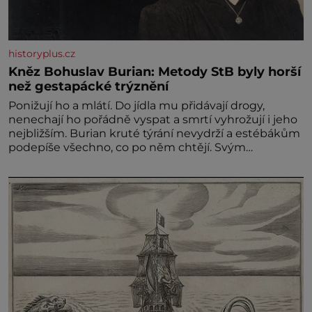
historyplus.cz
Kněz Bohuslav Burian: Metody StB byly horší
než gestapácké trýznění
Ponižují ho a mlátí. Do jídla mu přidávají drogy,
nenechají ho pořádně vyspat a smrtí vyhrožují i jeho
nejbližším. Burian kruté týrání nevydrží a estébákům
podepíše všechno, co po něm chtějí. Svým
podpisem jim potvrdí také to, že na něj během
výslechů nikdo nevyvíjel fyzický ani psychický nátlak.
Syn brněnského řezníka chce být knězem a