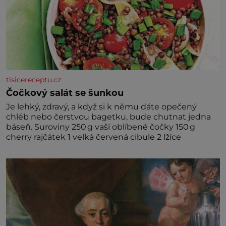
tisicereceptu.cz
Čočkový salát se šunkou
Je lehký, zdravý, a když si k němu dáte opečený
chléb nebo čerstvou bagetku, bude chutnat jedna
báseň. Suroviny 250 g vaší oblíbené čočky 150 g
cherry rajčátek 1 velká červená cibule 2 lžíce