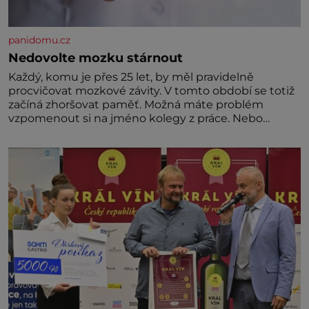
panidomu.cz
Nedovolte mozku stárnout
Každý, komu je přes 25 let, by měl pravidelně
procvičovat mozkové závity. V tomto období se totiž
začíná zhoršovat paměť. Možná máte problém
vzpomenout si na jméno kolegy z práce. Nebo
marně v paměti lovíte název knížky, kterou jste
nedávno přečetli. Je to opravdu tak, s věkem jako
kdyby se paměť rozhodla stávkovat. Cvičte