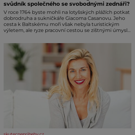
svůdník společného se svobodnými zednáři?
V roce 1764 byste mohli na lotyšských plážích potkat
dobrodruha a sukničkáře Giacoma Casanovu. Jeho
cesta k Baltskému moři však nebyla turistickým
výletem, ale ryze pracovní cestou se zištnými úmysly.
Jaký cíl Casanova sledoval, když se například
procházel uličkami lotyšské Rigy? Casanova v Pobaltí
kontaktoval tamní zednářské lóže. Nebyl v této
oblasti žádným nováčkem, protože do zednářské
skutecnepribehy.cz