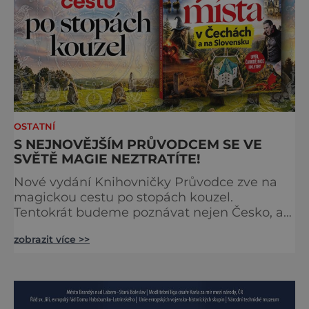
OSTATNÍ
S NEJNOVĚJŠÍM PRŮVODCEM SE VE
SVĚTĚ MAGIE NEZTRATÍTE!
Nové vydání Knihovničky Průvodce zve na
magickou cestu po stopách kouzel.
Tentokrát budeme poznávat nejen Česko, ale
zavítáme i k sousedům na Slovensko. O tom,
zobrazit více >>
že obě země jsou okouzlující, není pochyb,
brzy ale zjistíte, že čáry jsou v nich
zakořeněny hlouběji, než by se na první
pohled mohlo zdát. Která místa jsou tedy
spojena s kouzly a nadpřirozenem? Turistika