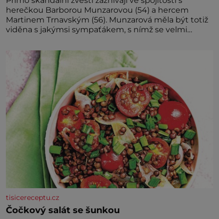
Přímo skandální zvěsti zaznívají ve spojitosti s
herečkou Barborou Munzarovou (54) a hercem
Martinem Trnavským (56). Munzarová měla být totiž
viděna s jakýmsi sympaťákem, s nímž se velmi
družně, až d
tisicereceptu.cz
Čočkový salát se šunkou