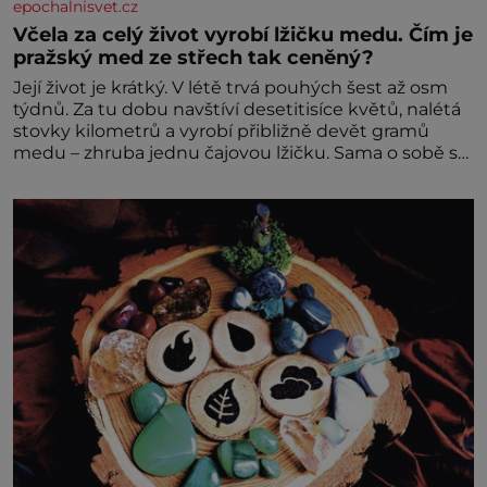
epochalnisvet.cz
Včela za celý život vyrobí lžičku medu. Čím je
pražský med ze střech tak ceněný?
Její život je krátký. V létě trvá pouhých šest až osm
týdnů. Za tu dobu navštíví desetitisíce květů, nalétá
stovky kilometrů a vyrobí přibližně devět gramů
medu – zhruba jednu čajovou lžičku. Sama o sobě se
může zdát bezvýznamná. Teprve když se spojí s
dalšími desítkami tisíc příslušnic svého včelstva,
vznikne jeden z nejdokonalejších organismů