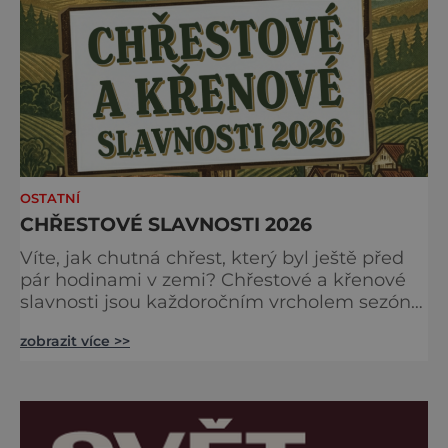
Labem-Staré Boleslavi. Akci již tradičně
zahájíme přivítáním historick
OSTATNÍ
CHŘESTOVÉ SLAVNOSTI 2026
Víte, jak chutná chřest, který byl ještě před
pár hodinami v zemi? Chřestové a křenové
slavnosti jsou každoročním vrcholem sezóny,
kdy se brány farmy otevírají veřejnosti, aby
zobrazit více >>
společně oslavily „bílé a zelené zlato“
českých polí. Na co se můžete těšit?
Gastronomické nebe: Špičkoví kuchaři vám
v polní kuchyni předvedou, že chřest zdaleka
není jen o holandské omáčce. Ochutnáte