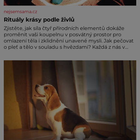
nejsemsama.cz
Rituály krásy podle živlů
Zjistěte, jak síla čtyř přírodních elementů dokáže
proměnit vaši koupelnu v posvátný prostor pro
omlazení těla i zklidnění unavené mysli. Jak pečovat
o pleť a tělo v souladu s hvězdami? Každá z nás v
sobě nese otisk vesmíru, který se projevuje nejen v
naší povaze, ale i v potřebách naší pokožky. Ohnivá
znamení Ženy narozené ve znamení Berana, Lva a
Střelce v sobě nesou žár, odvahu a neutuchající elán.
Vaše