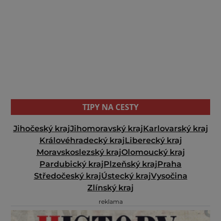
TIPY NA CESTY
Jihočeský kraj
Jihomoravský kraj
Karlovarský kraj
Královéhradecký kraj
Liberecký kraj
Moravskoslezský kraj
Olomoucký kraj
Pardubický kraj
Plzeňský kraj
Praha
Středočeský kraj
Ústecký kraj
Vysočina
Zlínský kraj
reklama