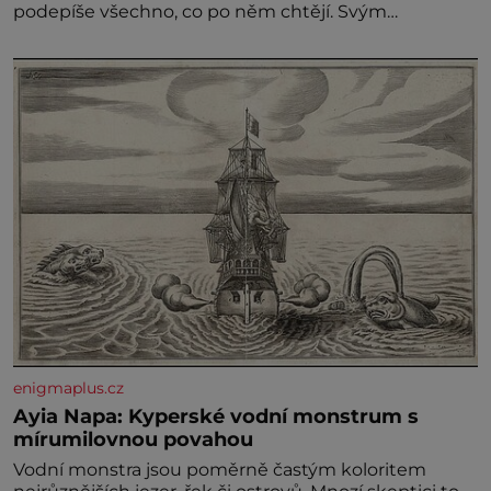
podepíše všechno, co po něm chtějí. Svým
podpisem jim potvrdí také to, že na něj během
výslechů nikdo nevyvíjel fyzický ani psychický nátlak.
Syn brněnského řezníka chce být knězem a
enigmaplus.cz
Ayia Napa: Kyperské vodní monstrum s
mírumilovnou povahou
Vodní monstra jsou poměrně častým koloritem