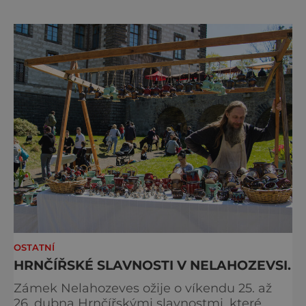
Programová část proběhne v areálu
Výstaviště, včetně exteriérových sálů
pojmenovaných po klasických českých
autorech a autorkách. Dramaturgie festivalu
v roce 2026 se zaměří na dvě hlavní tém
OSTATNÍ
HRNČÍŘSKÉ SLAVNOSTI V NELAHOZEVSI.
Zámek Nelahozeves ožije o víkendu 25. až
26. dubna Hrnčířskými slavnostmi, které