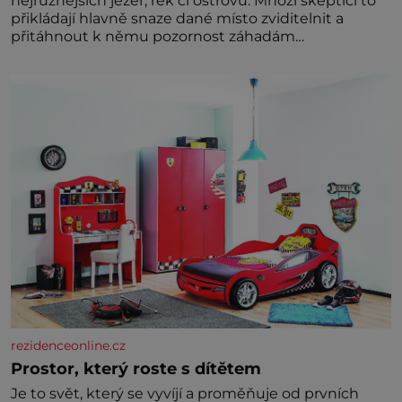
nejrůznějších jezer, řek či ostrovů. Mnozí skeptici to
přikládají hlavně snaze dané místo zviditelnit a
přitáhnout k němu pozornost záhadám
nakloněných turi
rezidenceonline.cz
Prostor, který roste s dítětem
Je to svět, který se vyvíjí a proměňuje od prvních