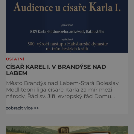
na koštěti Když temnou noc
OSTATNÍ
CÍSAŘ KAREL I. V BRANDÝSE NAD
LABEM
Město Brandýs nad Labem-Stará Boleslav,
Modlitební liga císaře Karla za mír mezi
národy, Řád sv. Jiří, evropský řád Domu
habsbursko-lotrinského, Unie evropských
zobrazit více >>
vojensko-historických skupin a Národní
technické muzeum Vás zvou na 24. ročník
tradiční Audience u císaře Karla I. Audience
proběhne v sobotu 16. května v Brandýs nad