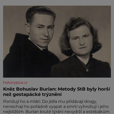
historyplus.cz
Kněz Bohuslav Burian: Metody StB byly horší
než gestapácké trýznění
Ponižují ho a mlátí. Do jídla mu přidávají drogy,
nenechají ho pořádně vyspat a smrtí vyhrožují i jeho
nejbližším. Burian kruté týrání nevydrží a estébákům