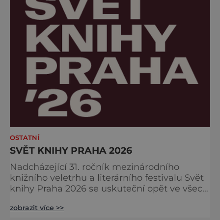
jemné krémov
OSTATNÍ
SVĚT KNIHY PRAHA 2026
Nadcházející 31. ročník mezinárodního
knižního veletrhu a literárního festivalu Svět
knihy Praha 2026 se uskuteční opět ve všech
nově zrekonstruovaných Křižíkových
zobrazit více >>
pavilonech a v pavilonu na Bruselské cestě.