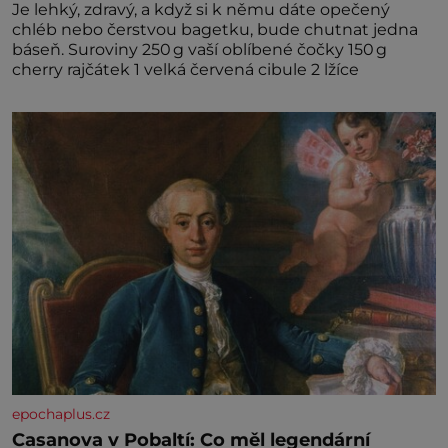
Je lehký, zdravý, a když si k němu dáte opečený
chléb nebo čerstvou bagetku, bude chutnat jedna
báseň. Suroviny 250 g vaší oblíbené čočky 150 g
cherry rajčátek 1 velká červená cibule 2 lžíce
epochaplus.cz
Casanova v Pobaltí: Co měl legendární