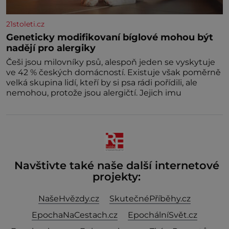
21stoleti.cz
Geneticky modifikovaní bíglové mohou být
nadějí pro alergiky
Češi jsou milovníky psů, alespoň jeden se vyskytuje
ve 42 % českých domácností. Existuje však poměrně
velká skupina lidí, kteří by si psa rádi pořídili, ale
nemohou, protože jsou alergičtí. Jejich imu
Navštivte také naše další internetové
projekty:
NašeHvězdy.cz
SkutečnéPříběhy.cz
EpochaNaCestach.cz
EpochálníSvět.cz