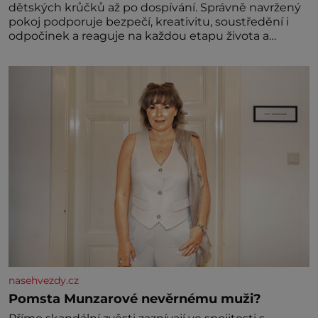
dětských krůčků až po dospívání. Správně navržený
pokoj podporuje bezpečí, kreativitu, soustředění i
odpočinek a reaguje na každou etapu života a
specifické potřeby dítěte. Pro nejmenší je klíčová
jednoduchost, měkkost a bezpečí, proto by pokoj
miminka měl působit především klidně a útulně.
Předškolní věk je
nasehvezdy.cz
Pomsta Munzarové nevěrnému muži?