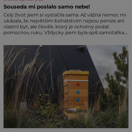
Souseda mi poslalo samo nebe!
Celý život jsem si vystačila sama. Až vážná nemoc mi
ukázala, že největším bohatstvím nejsou peníze ani
vlastní byt, ale člověk, který je ochotný podat
pomocnou ruku. Vždycky jsem byla spíš samotářka.
Nepotřebovala jsem kolem sebe partu kamarádek
ani partnera. Stačily mi knihy, práce a hlavně klid.
Hned po studiích jsem odešla z rodného města,