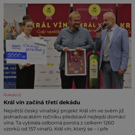
nedávno přečetli. Je to opravdu tak, s věkem jako
kdyby se paměť rozhodla stávkovat. Cvičte
iluxus.cz
Král vín začíná třetí dekádu
Největší český vinařský projekt Král vín ve svém již
jednadvacátém ročníku představil nejlepší domácí
vína. Ta vybírala odborná porota z celkem 1260
vzorků od 157 vinařů. Král vín, který se – i pře