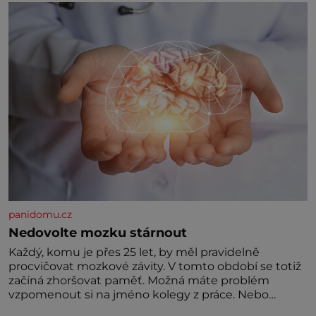
panidomu.cz
Nedovolte mozku stárnout
Každý, komu je přes 25 let, by měl pravidelně
procvičovat mozkové závity. V tomto období se totiž
začíná zhoršovat paměť. Možná máte problém
vzpomenout si na jméno kolegy z práce. Nebo
marně v paměti lovíte název knížky, kterou jste