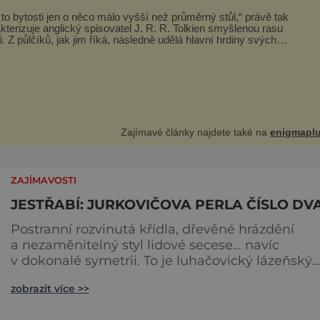
 to bytosti jen o něco málo vyšší než průměrný stůl,“ právě tak
kterizuje anglický spisovatel J. R. R. Tolkien smyšlenou rasu
ní hrdiny svých
ých fantasy knih. Podobné bytosti prý ovšem naši planetu opravdu
 obývaly. Šlo o naše
Zajímavé články najdete také na
enigmaplu
ZAJÍMAVOSTI
JESTŘABÍ: JURKOVIČOVA PERLA ČÍSLO DV
Postranní rozvinutá křídla, dřevěné hrázdění
a nezaměnitelný styl lidové secese… navíc
v dokonalé symetrii. To je luhačovický lázeňský
garni hotel Jestřabí, v němž můžete atmosféru
zobrazit více >>
Dušana Jurkoviče nasávat plnými doušky! „Hotel
Jestřabí je další velkou stavbou Dušana Jurkovi