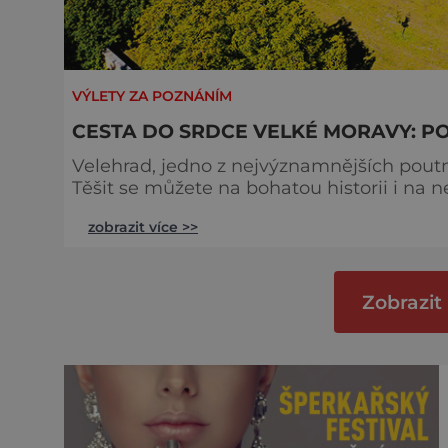
VÝLETY ZA POZNÁNÍM
CESTA DO SRDCE VELKÉ MORAVY: P
Velehrad, jedno z nejvýznamnějších poutní
Těšit se můžete na bohatou historii i na nevšední zážitky. Obec 
Uherského Hradiště přímo mezi výběžky po
zobrazit více >>
Zobrazit