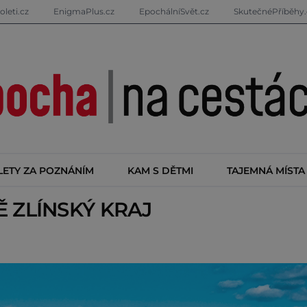
oleti.cz
EnigmaPlus.cz
EpochálníSvět.cz
SkutečnéPříběhy.
LETY ZA POZNÁNÍM
KAM S DĚTMI
TAJEMNÁ MÍSTA
TĚ
ZLÍNSKÝ KRAJ