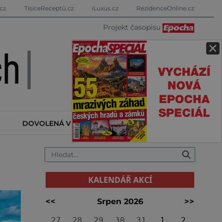
cz
TisíceReceptů.cz
iLuxus.cz
RezidenceOnline.cz
Projekt časopisu
×
DOVOLENÁ V ZAHRANIČÍ
KALENDÁŘ AKCÍ
KALENDÁŘ AKCÍ
<<
Srpen 2026
>>
27
28
29
30
31
1
2