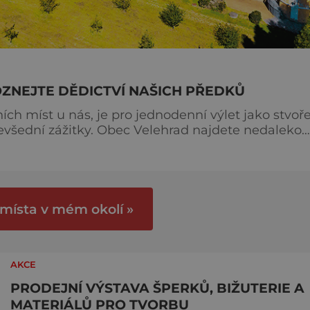
OZNEJTE DĚDICTVÍ NAŠICH PŘEDKŮ
ch míst u nás, je pro jednodenní výlet jako stvoře
Velehrad najdete nedaleko
hoří Chřiby. O tomto místě se často hovoří jako
o jednom z nejmalebnějších koutů Slovácka. A není divu! Uvn
 místa v mém okolí »
AKCE
PRODEJNÍ VÝSTAVA ŠPERKŮ, BIŽUTERIE A
MATERIÁLŮ PRO TVORBU