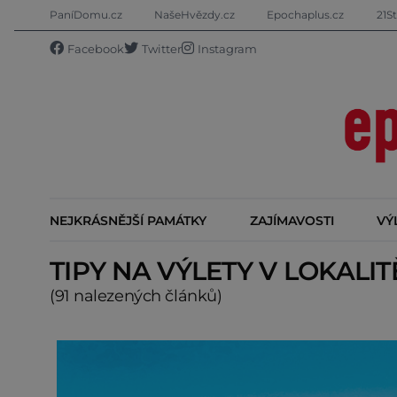
PaníDomu.cz
NašeHvězdy.cz
Epochaplus.cz
21St
Facebook
Twitter
Instagram
NEJKRÁSNĚJŠÍ PAMÁTKY
ZAJÍMAVOSTI
VÝ
TIPY NA VÝLETY V LOKALI
(91 nalezených článků)