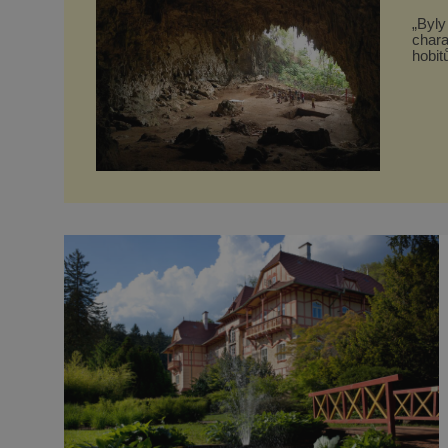
„Byly
chara
hobitů. Z půlčíků, jak jim říká, následně udělá hlav
slavn
kdysi