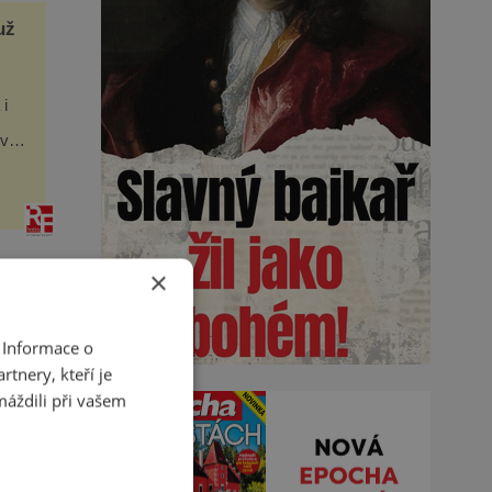
už
 i
ová
 víc,
×
 Informace o
ťa
tnery, kteří je
máždili při vašem
,