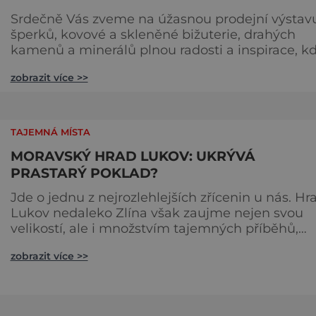
Srdečně Vás zveme na úžasnou prodejní výstav
šperků, kovové a skleněné bižuterie, drahých
kamenů a minerálů plnou radosti a inspirace, k
si můžete užít bohatý výběr handmade výrobků
zobrazit více >>
kreativní dílničky pro děti i dospělé a nakoupit
široký sortiment materiálů pro vlastní tvůrčí
projekty. Pro děti i dospělé budou
připraveny tvořivé dílničky, jako je výroba šperk
TAJEMNÁ MÍSTA
mandal, kreslení, ukázky ubrou
MORAVSKÝ HRAD LUKOV: UKRÝVÁ
PRASTARÝ POKLAD?
Jde o jednu z nejrozlehlejších zřícenin u nás. Hr
Lukov nedaleko Zlína však zaujme nejen svou
velikostí, ale i množstvím tajemných příběhů,
které se o něm tradují. V krásné přírodě
zobrazit více >>
jihozápadní části Hostýnských vrchů nedaleko
Zlína se nachází zřícenina hradu, který si
v minulosti zakusil mnohé. Tajemství obklopuje
jeho samotný vznik v první polovině 13. století.