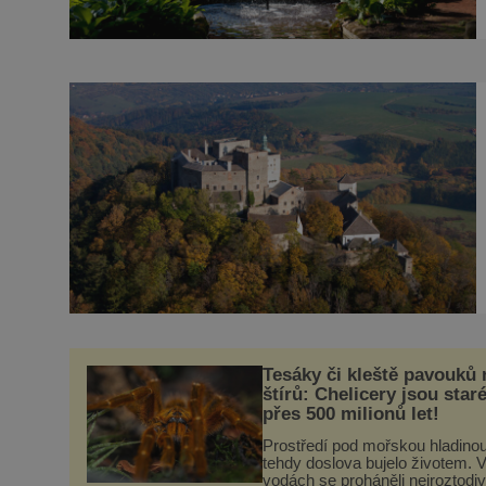
Tesáky či kleště pavouků
štírů: Chelicery jsou star
přes 500 milionů let!
Prostředí pod mořskou hladino
tehdy doslova bujelo životem. 
vodách se proháněli nejroztodiv