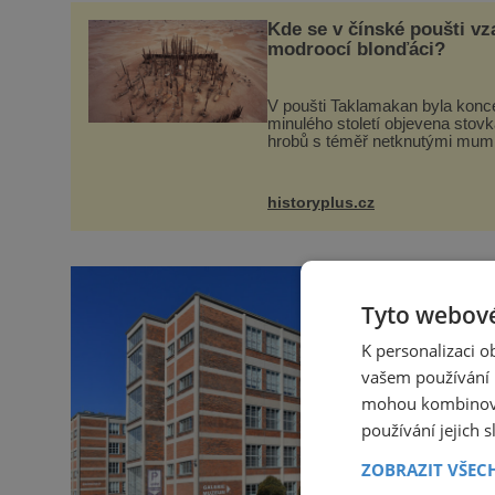
Kde se v čínské poušti vza
modroocí blonďáci?
V poušti Taklamakan byla kon
minulého století objevena stov
hrobů s téměř netknutými mum
Všichni mrtví byli pohřbeni s úc
četnými milodary. Asi nejvíc př
vědce zaujal hrob tříměsíčn
historyplus.cz
Tyto webové
K personalizaci 
vašem používání n
mohou kombinovat
používání jejich 
ZOBRAZIT VŠEC