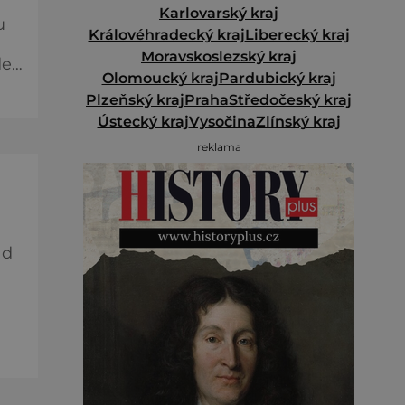
Karlovarský kraj
u
Královéhradecký kraj
Liberecký kraj
Moravskoslezský kraj
de
Olomoucký kraj
Pardubický kraj
,
Plzeňský kraj
Praha
Středočeský kraj
Ústecký kraj
Vysočina
Zlínský kraj
reklama
ů a
ad
 už