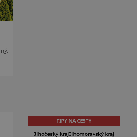
ný.
TIPY NA CESTY
Jihočeský kraj
Jihomoravský kraj