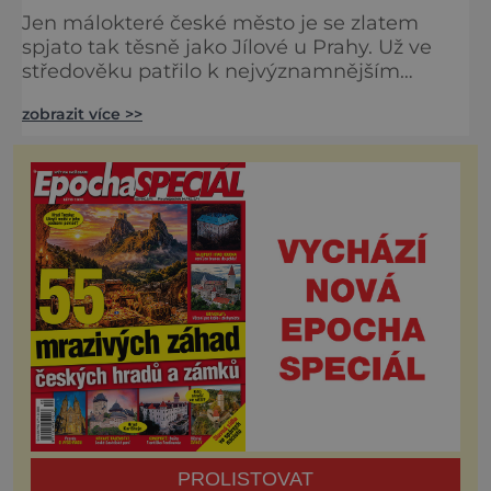
Jen málokteré české město je se zlatem
spjato tak těsně jako Jílové u Prahy. Už ve
středověku patřilo k nejvýznamnějším
nalezištím zlata v českých zemích a za vlády
zobrazit více >>
Karla IV. zažilo nebývalý rozkvět. Právě odtud
podle staré legendy pocházelo bohatství,
které stálo u zrodu jedné z nejvýznamnějších
budov české historie – pražského Karolina,
dnešního sídla Univerzity Karlovy. Je však
tento příběh
PROLISTOVAT