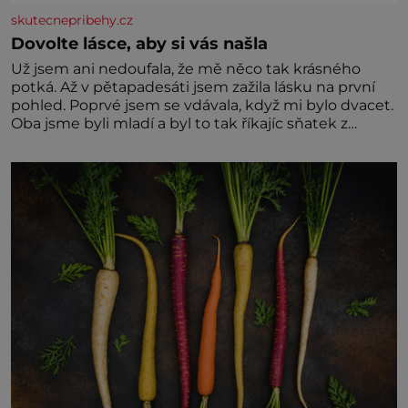
skutecnepribehy.cz
Dovolte lásce, aby si vás našla
Už jsem ani nedoufala, že mě něco tak krásného
potká. Až v pětapadesáti jsem zažila lásku na první
pohled. Poprvé jsem se vdávala, když mi bylo dvacet.
Oba jsme byli mladí a byl to tak říkajíc sňatek z
rozumu. Rodiče nás dali dohromady, Toník byl dobře
zaopatřený mladý muž. Manželství nám oběma moc
nesvědčilo, brzy jsme zjistili, že