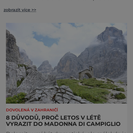
země jsou okouzlující, není pochyb, brzy ale
zobrazit více >>
zjistíte, že čáry jsou v nich zakořeněny hlouběji,
než by se na první pohled mohlo zdát.
DOVOLENÁ V ZAHRANIČÍ
8 DŮVODŮ, PROČ LETOS V LÉTĚ
VYRAZIT DO MADONNA DI CAMPIGLIO