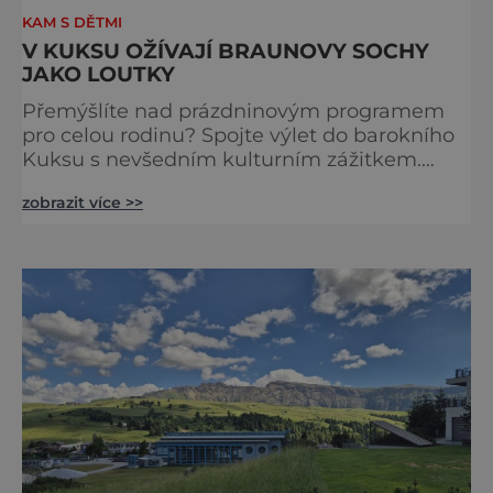
KAM S DĚTMI
V KUKSU OŽÍVAJÍ BRAUNOVY SOCHY
JAKO LOUTKY
Přemýšlíte nad prázdninovým programem
pro celou rodinu? Spojte výlet do barokního
Kuksu s nevšedním kulturním zážitkem.
Galerie loutek Kuks v historickém
zobrazit více >>
Comoedien-Hausu zve na stálou expozici
Braunova socha loutkou. Jde o unikátní
cyklus soch-loutek inspirovaných sochami
Matyáše Bernarda Brauna nejen z Kuksu.
Výstava Braunova socha loutkou představuje
padesát autorských loutek řezbáře a scénog