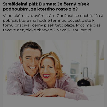
Strašidelná pláž Dumas: Je černý písek
podhoubím, ze kterého roste zlo?
V indickém svazovém státu Gudžarát se nachází část
pobřeží, které má hodně temnou pověst. Jistě k
tomu přispívá i černý písek této pláže. Proč má pláž
takové netypické zbarvení? Nakolik jsou pravd