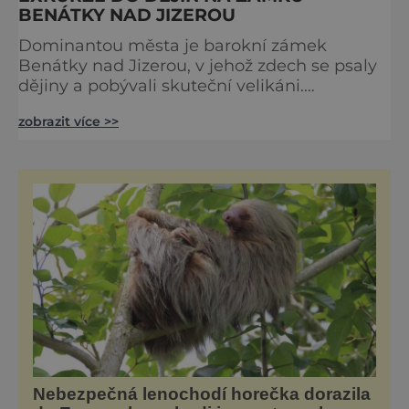
BENÁTKY NAD JIZEROU
Dominantou města je barokní zámek
Benátky nad Jizerou, v jehož zdech se psaly
dějiny a pobývali skuteční velikáni.
Fenomenální dánský astronom Tycho Brahe
zobrazit více >>
tu prováděl svá slavná astronomická měření
a za zavřenými dveřmi laboratoří hledal
elixíry pro lidstvo. Došlo zde i k osudové
spolupráci s jeho přítelem, slavným Janem
Keplerem. Tímto historickým setkáním je
inspirována i zážitková mobilní detek
Nebezpečná lenochodí horečka dorazila