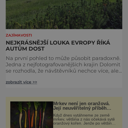
ZAJÍMAVOSTI
NEJKRÁSNĚJŠÍ LOUKA EVROPY ŘÍKÁ
AUTŮM DOST
Na první pohled to může působit paradoxně.
Jedna z nejfotografovanějších krajin Dolomit
se rozhodla, že návštěvníků nechce více, ale
méně. Alpe di Siusi, největší vysokohorská
zobrazit více >>
louka v Evropě, zavádí od léta 2026 nová
pravidla příjezdu, která mají jediný cíl –
zachovat místo, kvůli němuž sem lidé
přijíždějí. Nejde o boj proti turistům. Jde o
Mrkev není jen oranžová.
ochranu krajiny, která už nechce být obětí
Její neuvěřitelný příběh
začíná fialovou barvou
vlastního úspě
Když dnes vytáhneme ze země
mrkev, většina z nás očekává sytě
oranžový kořen. Jenže po většinu
své historie je mrkev všechno