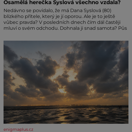
Osamělá herečka Syslová všechno vzdala?
Nedávno se povídalo, že má Dana Syslová (80)
blízkého přítele, který je jí oporou. Ale je to ještě
vůbec pravda? V posledních dnech čím dál častěji
mluví o svém odchodu. Dohnala ji snad samota? Půs
enigmaplus.cz