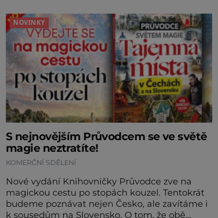
desetiletí symbolem sebevědomé a
prosperující židovské komunity. Brněnská
NOVINKY
Velká synagoga byla slavnostně otevřena v
roce 1856, v době, kdy se město proměňovalo
v p
S nejnovějším Průvodcem se ve světě
magie neztratíte!
KOMERČNÍ SDĚLENÍ
Nové vydání Knihovničky Průvodce zve na
magickou cestu po stopách kouzel. Tentokrát
budeme poznávat nejen Česko, ale zavítáme i
k sousedům na Slovensko. O tom, že obě