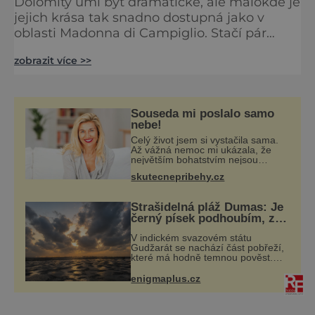
Dolomity umí být dramatické, ale málokde je
jejich krása tak snadno dostupná jako v
oblasti Madonna di Campiglio. Stačí pár
minut v lanovce a ocitnete se mezi skalními
zobrazit více >>
věžemi, horskými jezery a nekonečnými
výhledy. Přinášíme tipy na osm zážitků, kvůli
kterým stojí za to naplánovat si letní
dovolenou právě sem. Madonna di
Souseda mi poslalo samo
Campiglio uhrane každé ráno, kdy první
nebe!
paprsky kreslí na vrcholcích Brenty
Celý život jsem si vystačila sama.
Až vážná nemoc mi ukázala, že
největším bohatstvím nejsou
peníze ani vlastní byt, ale člověk,
skutecnepribehy.cz
který je ochotný podat pomocnou
ruku. Vždycky jsem byla spíš
samotářka.
Strašidelná pláž Dumas: Je
černý písek podhoubím, ze
kterého roste zlo?
V indickém svazovém státu
Gudžarát se nachází část pobřeží,
které má hodně temnou pověst.
Jistě k tomu přispívá i černý písek
této pláže. Proč má pláž takové
enigmaplus.cz
netypické zbarvení? Nakolik jsou
pravdivé