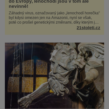
do Evropy, lenochodi jsou v tom ale
nevinně!
Záhadný virus, označovaný jako „lenochodí horečka“
byl kdysi omezen jen na Amazonii, nyní se však,
poté co prošel genetickými změnami, díky kterým je
silnější, šíří po celé Americe a první případy se
21stoleti.cz
objevily už i v Evropě. Máme se bát? Virus
oropouche (čti oropuče), jak se odborně nazývá, byl
až do