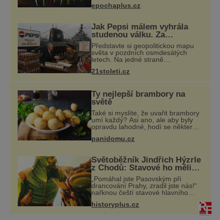
epochaplus.cz
možné, jen ne oranžová. Je fialová,
žlutá, bílá, někdy dokonce téměř
černá.
Jak Pepsi málem vyhrála
studenou válku. Za
limonádu dostala ponorky i
Představte si geopolitickou mapu
křižník
světa v pozdních osmdesátých
letech. Na jedné straně
Washington, na druhé Moskva.
21stoleti.cz
Mezi nimi jaderný arzenál schopný
zničit planetu padesátkrát dokola,
železná opona a
Ty nejlepší brambory na
světě
Také si myslíte, že uvařit brambory
umí každý? Asi ano, ale aby byly
opravdu lahodné, hodí se některé
jednoduché triky. Že jsou různé
panidomu.cz
varné typy od A, tedy na saláty, po
D na kaši, určitě víte, takže
Světoběžník Jindřich Hýzrle
z Chodů: Stavové ho měli
za zrádce
„Pomáhal jste Pasovským při
drancování Prahy, zradil jste nás!“
nařknou čeští stavové hlavního
zbrojmistra zemské hotovosti.
historyplus.cz
Jindřich se však zastrašit nenechá.
Zachová chladnou hlavu a trestu
unikne.