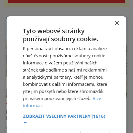
×
Tyto webové stránky
používají soubory cookie.
K personalizaci obsahu, reklam a analýze
návštěvnosti používáme soubory cookie.
Informace o vašem používání našich
stránek také sdílíme s našimi reklamními
a analytickými partnery, kteří je mohou
kombinovat s dalšími informacemi, které
jste jim poskytli nebo které shromáždili
při vašem používání jejich služeb.
Více
VÝLETY ZA POZNÁNÍM
informací
LÉTO V OLOMOUCKÉM KRAJI: KRAJINA
ZOBRAZIT VŠECHNY PARTNERY
(1616)
POZNÁNÍ, PŘÍBĚHŮ A ŽIVÉ KULTURY
→
KOMERČNÍ SDĚLENÍ