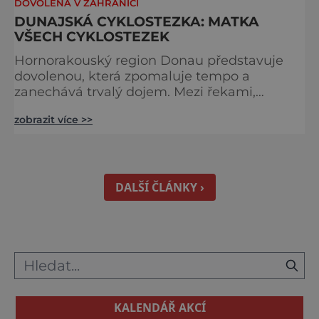
DOVOLENÁ V ZAHRANIČÍ
DUNAJSKÁ CYKLOSTEZKA: MATKA
VŠECH CYKLOSTEZEK
Hornorakouský region Donau představuje
dovolenou, která zpomaluje tempo a
zanechává trvalý dojem. Mezi řekami,
zvlněnou krajinou a mírnými rovinami se zde
zobrazit více >>
propojují pohyb, příroda, gastronomie a
kultura v zážitky, které mají skutečnou
hodnotu. Nejde tu o to být stále výš, rychleji
a dál, ale o výjimečné okamžiky – při
cyklistických výletech podél řek, pěších
DALŠÍ ČLÁNKY ›
túrách s dalekými výhledy, rodinnýc
KALENDÁŘ AKCÍ