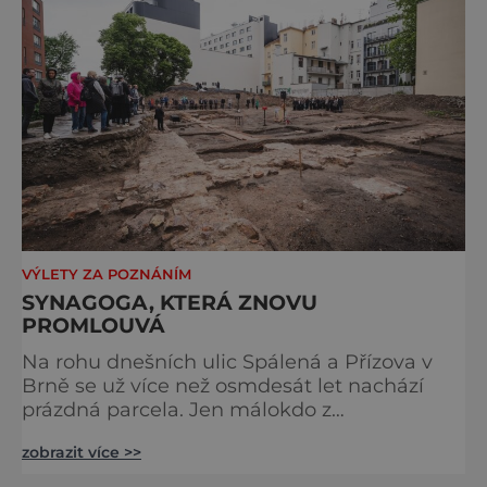
VÝLETY ZA POZNÁNÍM
SYNAGOGA, KTERÁ ZNOVU
PROMLOUVÁ
Na rohu dnešních ulic Spálená a Přízova v
Brně se už více než osmdesát let nachází
prázdná parcela. Jen málokdo z
kolemjdoucích tuší, že právě zde stála jedna
zobrazit více >>
z největších synagog v českých zemích –
monumentální stavba, která byla po