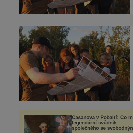
Casanova v Pobaltí: Co m
legendární svůdník
společného se svobodný