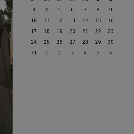
3
4
5
6
7
8
9
10
11
12
13
14
15
16
17
18
19
20
21
22
23
24
25
26
27
28
29
30
31
1
2
3
4
5
6