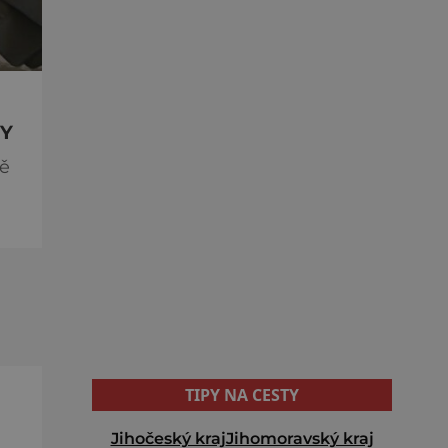
TY
ně
ká
TIPY NA CESTY
Jihočeský kraj
Jihomoravský kraj