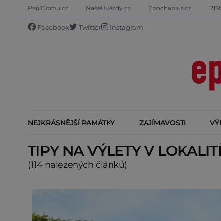
PaníDomu.cz
NašeHvězdy.cz
Epochaplus.cz
21St
Facebook
Twitter
Instagram
NEJKRÁSNĚJŠÍ PAMÁTKY
ZAJÍMAVOSTI
VÝ
TIPY NA VÝLETY V LOKALI
(114 nalezených článků)