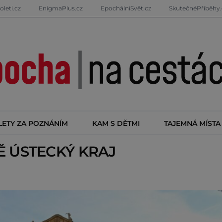
oleti.cz
EnigmaPlus.cz
EpochálníSvět.cz
SkutečnéPříběhy.
LETY ZA POZNÁNÍM
KAM S DĚTMI
TAJEMNÁ MÍSTA
TĚ
ÚSTECKÝ KRAJ