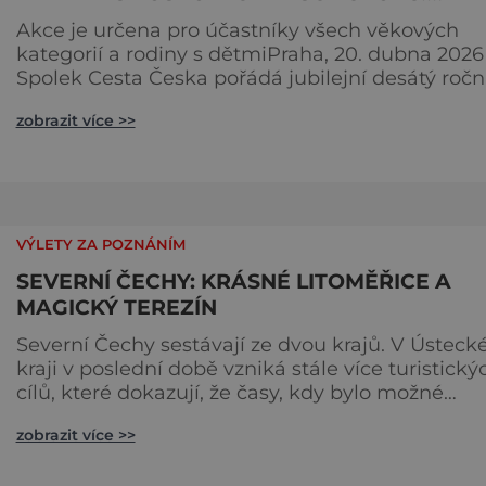
KVĚTNA
Akce je určena pro účastníky všech věkových
kategorií a rodiny s dětmiPraha, 20. dubna 2026
Spolek Cesta Česka pořádá jubilejní desátý ročn
Dne Českého Anděla. Akce se uskuteční v sobo
zobrazit více >>
23. května 2026 v obci Ctiněves, začíná v 10 hod
slavnostním zahájením a pokračuje výstupem n
horu Říp a zpět. Na místě bude následně připraven
bohatý doprovodný program. Akce je určena
široké veřejnost
VÝLETY ZA POZNÁNÍM
SEVERNÍ ČECHY: KRÁSNÉ LITOMĚŘICE A
MAGICKÝ TEREZÍN
Severní Čechy sestávají ze dvou krajů. V Ústec
kraji v poslední době vzniká stále více turistický
cílů, které dokazují, že časy, kdy bylo možné
pokládat okolí Ústí nad Labem za místo obětov
zobrazit více >>
znečišťujícímu průmyslu, jsou dávno pryč. Ale také
Liberecký kraj nabízí kromě známých stálic mn