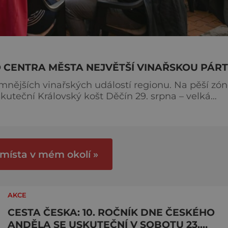
O CENTRA MĚSTA NEJVĚTŠÍ VINAŘSKOU PÁR
mnějších vinařských událostí regionu. Na pěší zó
skuteční Královský košt Děčín 29. srpna – velká
h vinic. Akce je určena široké
 ochutnat výběr toho nejlepšího, co aktuální vinařs
 místa v mém okolí »
AKCE
CESTA ČESKA: 10. ROČNÍK DNE ČESKÉHO
ANDĚLA SE USKUTEČNÍ V SOBOTU 23.