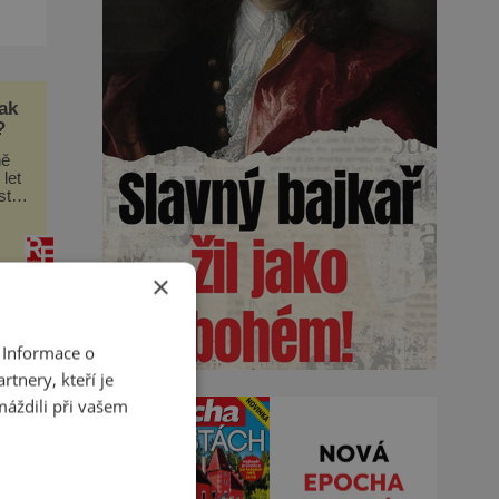
ší
i
ak
?
ně
 let
sto
i
žo
×
 Informace o
tnery, kteří je
máždili při vašem
ad
jte