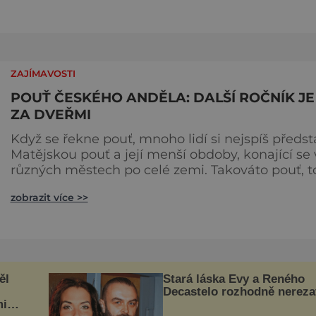
právě toto je smyslem Poutě Českého Anděla. T
co odlišuje Pouť Českého Anděla od ostatních
poutí, je právě spoj
ZAJÍMAVOSTI
POUŤ ČESKÉHO ANDĚLA: DALŠÍ ROČNÍK JE
ZA DVEŘMI
Když se řekne pouť, mnoho lidí si nejspíš předst
Matějskou pouť a její menší obdoby, konající se 
různých městech po celé zemi. Takováto pouť, to
jsou kolotoče, labutě, autodromy, střelnice,
zobrazit více >>
klobásy, cukrová vata, hlasitá změť vzájemně se
překřikujícího hudebního doprovodu a k tomu 
bavících se lidí. Jiní si představí křesťanskou pou
knězem v čele a někomu se možná vybaví
mnohadenní p
ěl
Stará láska Evy a Reného
Decastelo rozhodně nereza
mi