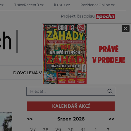
cz
TisíceReceptů.cz
iLuxus.cz
RezidenceOnline.cz
Projekt časopisu
×
DOVOLENÁ V ZAHRANIČÍ
KALENDÁŘ AKCÍ
KALENDÁŘ AKCÍ
<<
Srpen 2026
>>
27
28
29
30
31
1
2