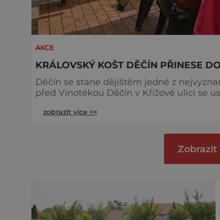
AKCE
KRÁLOVSKÝ KOŠT DĚČÍN PŘINESE D
Děčín se stane dějištěm jedné z nejvýzna
před Vinotékou Děčín v Křížové ulici se u
pultová degustace špičkových vín z českých a moravskýc
zobrazit více >>
veřejnosti i milovníkům vína, kteří chtějí
sezóna nabízí. Návštěvníci budou mít
Zobrazit