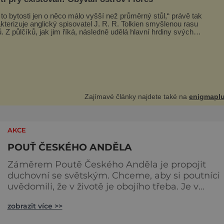
 to bytosti jen o něco málo vyšší než průměrný stůl,“ právě tak
kterizuje anglický spisovatel J. R. R. Tolkien smyšlenou rasu
ní hrdiny svých
ých fantasy knih. Podobné bytosti prý ovšem naši planetu opravdu
 obývaly. Šlo o naše
Zajímavé články najdete také na
enigmaplu
AKCE
POUŤ ČESKÉHO ANDĚLA
Záměrem Poutě Českého Anděla je propojit
duchovní se světským. Chceme, aby si poutníci
uvědomili, že v životě je obojího třeba. Je v
pořádku se radovat a družit při tanci nebo jen t
zobrazit více >>
posedět s přáteli a stejně tak je v pořádku se na
chvíli ztišit a rozjímat nad vážnějšími tématy. A