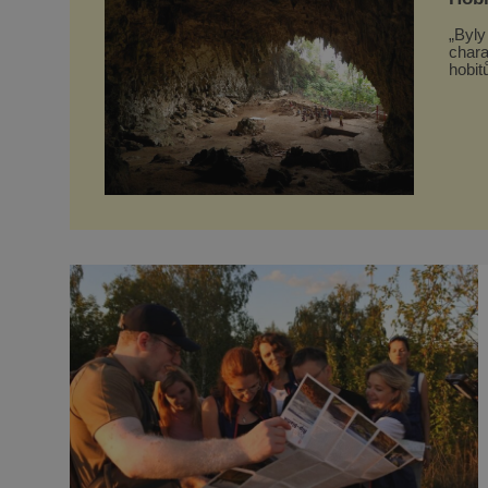
„Byly
chara
hobitů. Z půlčíků, jak jim říká, následně udělá hlav
slavn
kdysi