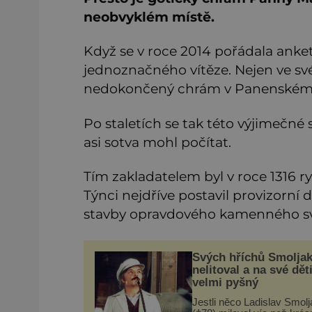
neobvyklém místě.
Když se v roce 2014 pořádala anket
jednoznačného vítěze. Nejen ve své k
nedokončený chrám v Panenském 
Po staletích se tak této výjimečné 
asi sotva mohl počítat.
Tím zakladatelem byl v roce 1316 r
Týnci nejdříve postavil provizorní 
stavby opravdového kamenného s
Svých hříchů Smolja
nelitoval a na své děti
velmi pyšný
Jestli něco Ladislav Smolj