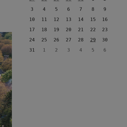
3
4
5
6
7
8
9
10
11
12
13
14
15
16
17
18
19
20
21
22
23
24
25
26
27
28
29
30
31
1
2
3
4
5
6