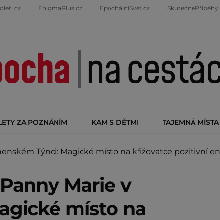
oleti.cz
EnigmaPlus.cz
EpochálníSvět.cz
SkutečnéPříběhy.
LETY ZA POZNÁNÍM
KAM S DĚTMI
TAJEMNÁ MÍSTA
ském Týnci: Magické místo na křižovatce pozitivní en
Panny Marie v
agické místo na