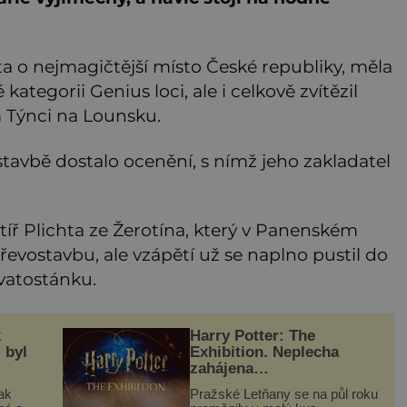
a o nejmagičtější místo České republiky, měla
ategorii Genius loci, ale i celkově zvítězil
Týnci na Lounsku.
stavbě dostalo ocenění, s nímž jeho zakladatel
ytíř Plichta ze Žerotína, který v Panenském
dřevostavbu, ale vzápětí už se naplno pustil do
vatostánku.
k
Harry Potter: The
 byl
Exhibition. Neplecha
zahájena…
ak
Pražské Letňany se na půl roku