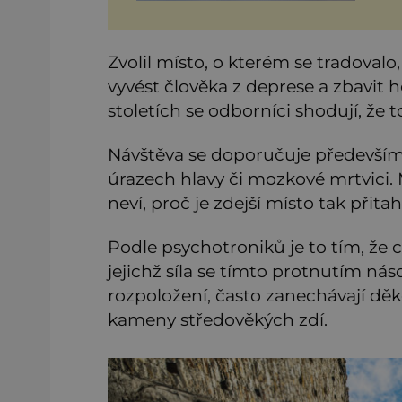
Zvolil místo, o kterém se tradovalo
vyvést člověka z deprese a zbavit h
stoletích se odborníci shodují, že t
Návštěva se doporučuje především
úrazech hlavy či mozkové mrtvici
neví, proč je zdejší místo tak přitah
Podle psychotroniků je to tím, že 
jejichž síla se tímto protnutím nás
rozpoložení, často zanechávají dě
kameny středověkých zdí.