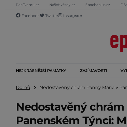
PaníDomu.cz
NašeHvězdy.cz
Epochaplus.cz
21St
Facebook
Twitter
Instagram
NEJKRÁSNĚJŠÍ PAMÁTKY
ZAJÍMAVOSTI
VÝ
Domů
Nedostavěný chrám Panny Marie v Panen
Nedostavěný chrám 
Panenském Týnci: M