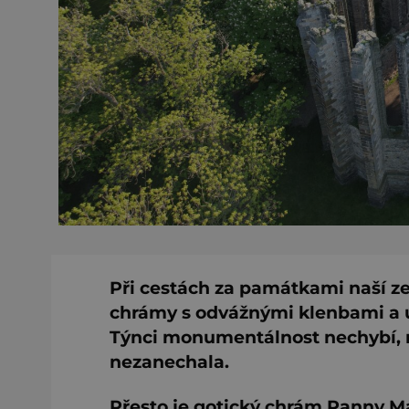
Při cestách za památkami naší 
chrámy s odvážnými klenbami a 
Týnci monumentálnost nechybí, m
nezanechala.
Přesto je gotický chrám Panny Ma