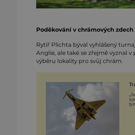
Poděkování v chrámových zdech
Rytíř Plichta býval vyhlášený turna
Anglie, ale také se zřejmě vyznal v 
výběru lokality pro svůj chrám.
Tr
se
„Je
so
tý
za
něk
vá