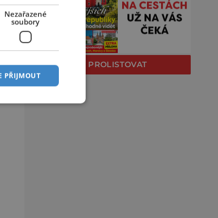
Nezařazené
soubory
PROLISTOVAT
E PŘIJMOUT