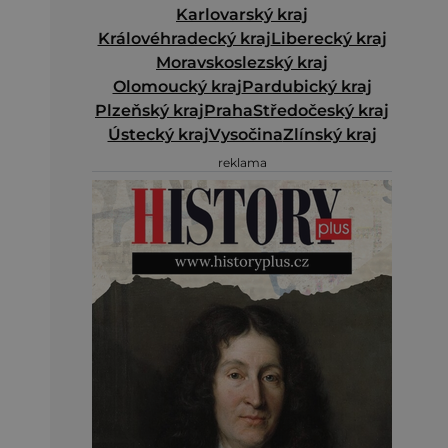
Karlovarský kraj
Královéhradecký kraj
Liberecký kraj
Moravskoslezský kraj
Olomoucký kraj
Pardubický kraj
Plzeňský kraj
Praha
Středočeský kraj
Ústecký kraj
Vysočina
Zlínský kraj
reklama