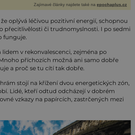
Zajímavé články najdete také na
epochaplus.cz
, že oplývá léčivou pozitivní energií, schopnou
o přecitlivělosti či trudnomyslnosti. I po sedmi
o funguje.
 lidem v rekonvalescenci, zejména po
. Mnoho příchozích možná ani samo dobře
uje a proč se tu cítí tak dobře.
chrám stojí na křížení dvou energetických zón,
obí. Lidé, kteří odtud odcházejí v dobrém
kovné vzkazy na papírcích, zastrčených mezi