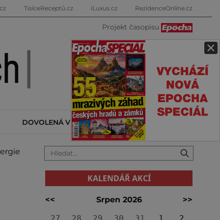
cz
TisíceReceptů.cz
iLuxus.cz
RezidenceOnline.cz
Projekt časopisu
×
DOVOLENÁ V ZAHRANIČÍ
KALENDÁŘ AKCÍ
ergie
KALENDÁŘ AKCÍ
<<
Srpen 2026
>>
27
28
29
30
31
1
2