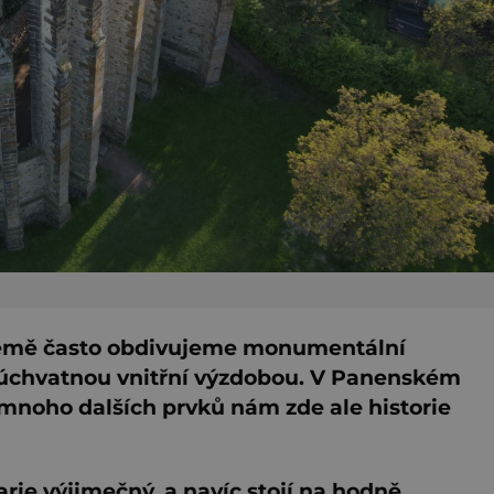
země často obdivujeme monumentální
úchvatnou vnitřní výzdobou. V Panenském
noho dalších prvků nám zde ale historie
rie výjimečný, a navíc stojí na hodně