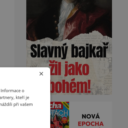
×
 Informace o
tnery, kteří je
máždili při vašem