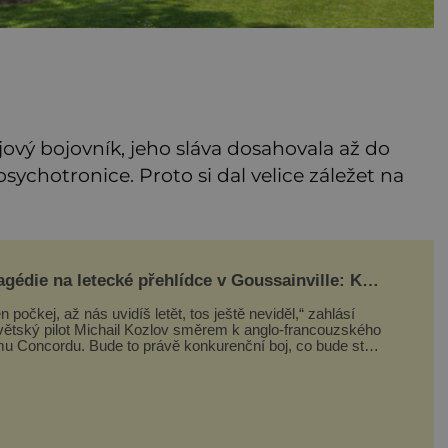
jový bojovník, jeho sláva dosahovala až do
psychotronice. Proto si dal velice záležet na
agédie na letecké přehlídce v Goussainville: Kde
 tu vzal ten letoun?!
n počkej, až nás uvidíš letět, tos ještě neviděl,“ zahlásí
větský pilot Michail Kozlov směrem k anglo-francouzského
mu Concordu. Bude to právě konkurenční boj, co bude stát
 smrtí celé 6členné posádky Tupoleva Tu-144, zničením
olika domů, usmrcením 8 lidí na zemi (z toho 3 dětí) a 60
ž